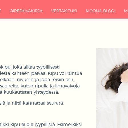
T
OIREPÄIVÄKIRJA
VERTAISTUKI
MOONA-BLOGI
M
ipu, joka alkaa tyypillisesti
estä kahteen päivää. Kipu voi tuntua
selkään, nivusiin ja jopa reisiin asti.
aoireita, kuten ripulia ja ilmavaivoja
yä kuukautisten yhteydessä.
siä ja niitä kannattaa seurata.
kki kipu ei ole tyypillistä. Esimerkiksi