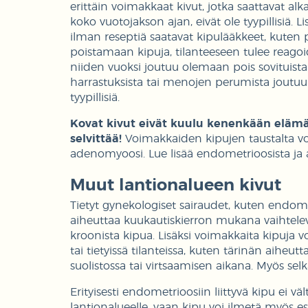
erittäin voimakkaat kivut, jotka saattavat al
koko vuotojakson ajan, eivät ole tyypillisiä. 
ilman reseptiä saatavat kipulääkkeet, kuten pa
poistamaan kipuja, tilanteeseen tulee reagoi
niiden vuoksi joutuu olemaan pois sovituista 
harrastuksista tai menojen perumista joutuu 
tyypillisiä.
Kovat kivut eivät kuulu kenenkään elämää
selvittää!
Voimakkaiden kipujen taustalta vo
adenomyoosi. Lue lisää endometrioosista j
Muut lantionalueen kivut
Tietyt gynekologiset sairaudet, kuten endom
aiheuttaa kuukautiskierron mukana vaihteleva
kroonista kipua. Lisäksi voimakkaita kipuja v
tai tietyissä tilanteissa, kuten tärinän aihe
suolistossa tai virtsaamisen aikana. Myös selkä
Erityisesti endometrioosiin liittyvä kipu ei v
lantionalueelle, vaan kipu voi ilmetä myös es