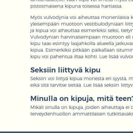
pistosmaisena kipuna toisessa hartiassa.
Myös vulvodynia voi aiheuttaa monenlaisia k
yleisempään muotoon vestibulodyniaan liit
ja kipua voi aiheuttaa esimerkiksi seksi, tiet
Vulvodynian harvinaisempaan muotoon eli ne
kipu taas esiintyy laajahkolla alueella jatku
kipua. Esimerkiksi pitkään paikallaan istumi
kipu voi pahentua iltaa kohti. Lue lisää vulv
Seksiin liittyvä kipu
Seksiin voi liittyä kipua monesta eri syystä, mu
eikä sitä tarvitse sietää. Lue lisää seksiin liitt
Minulla on kipuja, mitä teen
Mikäli sinulla on kipuja, joiden aiheuttaja ei
terveydenhuollon ammattilaisen tutkittavaks