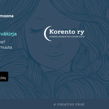
moona
väkirja
ne?
muuta.