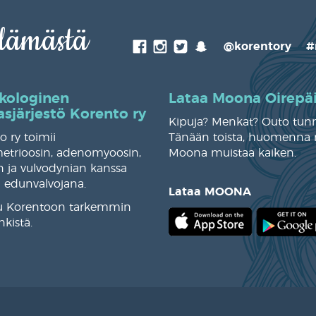
elämästä
Facebook
Instagram
Twitter
SnapChat
@korentory
#
kologinen
Lataa Moona Oirepäi
asjärjestö Korento ry
Kipuja? Menkat? Outo tun
o ry toimii
Tänään toista, huomenna 
trioosin, adenomyoosin,
Moona muistaa kaiken.
 ja vulvodynian kanssa
n edunvalvojana.
Lataa MOONA
u Korentoon tarkemmin
inkistä
.