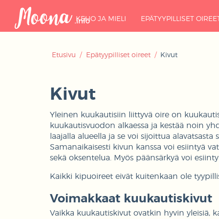
KEHO JA MIELI
EPÄTYYPILLISET OIREE
Etusivu
/
Epätyypilliset oireet
/
Kivut
Kivut
Yleinen kuukautisiin liittyvä oire on kuukautisk
kuukautisvuodon alkaessa ja kestää noin yhd
laajalla alueella ja se voi sijoittua alavatsasta 
Samanaikaisesti kivun kanssa voi esiintyä vats
sekä oksentelua. Myös päänsärkyä voi esiint
Kaikki kipuoireet eivät kuitenkaan ole tyypilli
Voimakkaat kuukautiskivut
Vaikka kuukautiskivut ovatkin hyvin yleisiä, kai