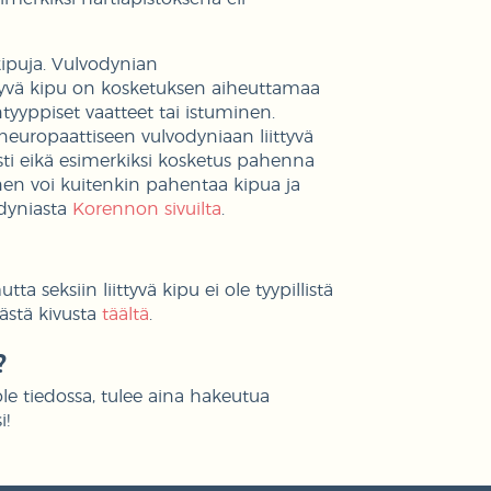
ipuja. Vulvodynian
tyvä kipu on kosketuksen aiheuttamaa
yntyyppiset vaatteet tai istuminen.
uropaattiseen vulvodyniaan liittyvä
vasti eikä esimerkiksi kosketus pahenna
nen voi kuitenkin pahentaa kipua ja
odyniasta
Korennon sivuilta
.
tta seksiin liittyvä kipu ei ole tyypillistä
yvästä kivusta
täältä
.
?
 ole tiedossa, tulee aina hakeutua
i!