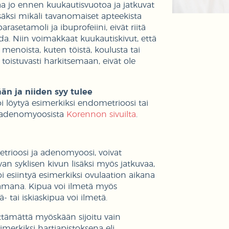
kaa jo ennen kuukautisvuotoa ja jatkuvat
Lisäksi mikäli tavanomaiset apteekista
rasetamoli ja ibuprofeiini, eivät riitä
da. Niin voimakkaat kuukautiskivut, että
menoista, kuten töistä, koulusta tai
toistuvasti harkitsemaan, eivät ole
n ja niiden syy tulee
i löytyä esimerkiksi endometrioosi tai
a adenomyoosista
Korennon sivuilta
.
etrioosi ja adenomyoosi, voivat
n syklisen kivun lisäksi myös jatkuvaa,
oi esiintyä esimerkiksi ovulaation aikana
uttamana. Kipua voi ilmetä myös
- tai iskiaskipua voi ilmetä.
älttämättä myöskään sijoitu vain
imerkiksi hartiapistoksena eli