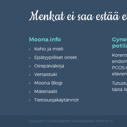
Menkat ei saa estää 
Moona.info
Gyne
potil
Keho ja mieli
Korent
Epätyypilliset oireet
endome
Oirepäiväkirja
PCOS:n
elävie
Vertaistuki
Moona Blogi
Tutust
tästä l
Materiaalit
Tietosuojakäytännöt
Copyright Gynekologinen potilasjärjestö Korento ry