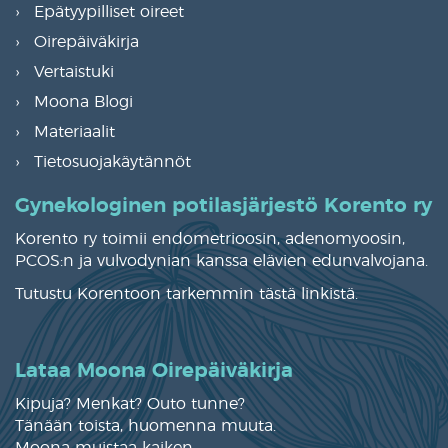
Epätyypilliset oireet
Oirepäiväkirja
Vertaistuki
Moona Blogi
Materiaalit
Tietosuojakäytännöt
Gynekologinen potilasjärjestö Korento ry
Korento ry toimii endometrioosin, adenomyoosin,
PCOS:n ja vulvodynian kanssa elävien edunvalvojana.
Tutustu Korentoon tarkemmin
tästä linkistä
.
Lataa Moona Oirepäiväkirja
Kipuja? Menkat? Outo tunne?
Tänään toista, huomenna muuta.
Moona muistaa kaiken.