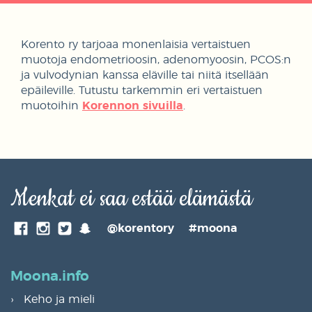
Korento ry tarjoaa monenlaisia vertaistuen
muotoja endometrioosin, adenomyoosin, PCOS:n
ja vulvodynian kanssa eläville tai niitä itsellään
epäileville. Tutustu tarkemmin eri vertaistuen
muotoihin
Korennon sivuilla
.
Menkat ei saa estää elämästä
SnapChat
@korentory
#moona
Facebook
Instagram
Twitter
Moona.info
Keho ja mieli