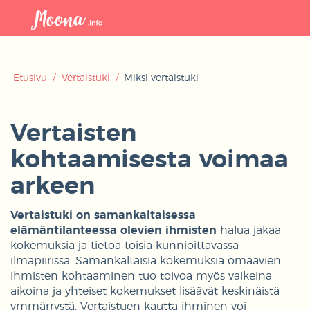
Avaa
navigaat
Etusivu
/
Vertaistuki
/
Miksi vertaistuki
Vertaisten
kohtaamisesta voimaa
arkeen
Vertaistuki on samankaltaisessa
elämäntilanteessa olevien ihmisten
halua jakaa
kokemuksia ja tietoa toisia kunnioittavassa
ilmapiirissä. Samankaltaisia kokemuksia omaavien
ihmisten kohtaaminen tuo toivoa myös vaikeina
aikoina ja yhteiset kokemukset lisäävät keskinäistä
ymmärrystä. Vertaistuen kautta ihminen voi