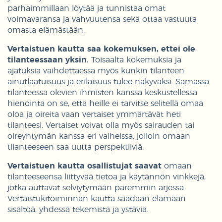
parhaimmillaan löytää ja tunnistaa omat
voimavaransa ja vahvuutensa sekä ottaa vastuuta
omasta elämästään.
Vertaistuen kautta saa kokemuksen, ettei ole
tilanteessaan yksin.
Toisaalta kokemuksia ja
ajatuksia vaihdettaessa myös kunkin tilanteen
ainutlaatuisuus ja erilaisuus tulee näkyväksi. Samassa
tilanteessa olevien ihmisten kanssa keskustellessa
hienointa on se, että heille ei tarvitse selitellä omaa
oloa ja oireita vaan vertaiset ymmärtävät heti
tilanteesi. Vertaiset voivat olla myös sairauden tai
oireyhtymän kanssa eri vaiheissa, jolloin omaan
tilanteeseen saa uutta perspektiiviä.
Vertaistuen kautta osallistujat saavat
omaan
tilanteeseensa liittyvää tietoa ja käytännön vinkkejä,
jotka auttavat selviytymään paremmin arjessa.
Vertaistukitoiminnan kautta saadaan elämään
sisältöä, yhdessä tekemistä ja ystäviä.