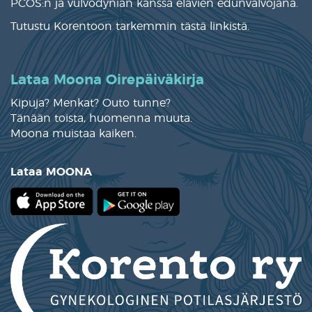
PCOS:n ja vulvodynian kanssa elävien edunvalvojana.
Tutustu Korentoon tarkemmin
tästä linkistä
.
Lataa Moona Oirepäiväkirja
Kipuja? Menkat? Outo tunne?
Tänään toista, huomenna muuta.
Moona muistaa kaiken.
Lataa MOONA