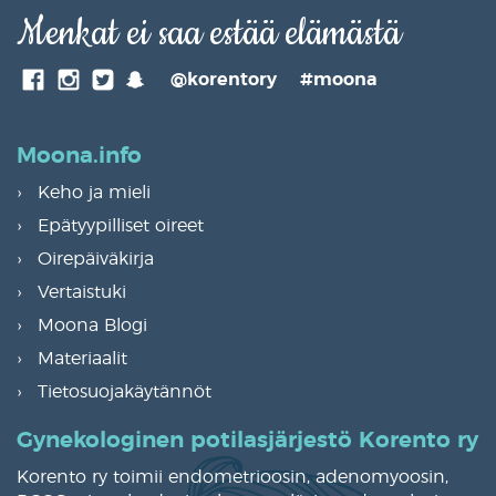
Menkat ei saa estää elämästä
SnapChat
@korentory
#moona
Facebook
Instagram
Twitter
Moona.info
Keho ja mieli
Epätyypilliset oireet
Oirepäiväkirja
Vertaistuki
Moona Blogi
Materiaalit
Tietosuojakäytännöt
Gynekologinen potilasjärjestö Korento ry
Korento ry toimii endometrioosin, adenomyoosin,