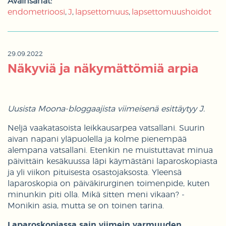
Avainsanat:
endometrioosi
J
lapsettomuus
lapsettomuushoidot
29.09.2022
Näkyviä ja näkymättömiä arpia
Uusista Moona-bloggaajista viimeisenä esittäytyy J.
Neljä vaakatasoista leikkausarpea vatsallani. Suurin
aivan napani yläpuolella ja kolme pienempää
alempana vatsallani. Etenkin ne muistuttavat minua
päivittäin kesäkuussa läpi käymästäni laparoskopiasta
ja yli viikon pituisesta osastojaksosta. Yleensä
laparoskopia on päiväkirurginen toimenpide, kuten
minunkin piti olla. Mikä sitten meni vikaan? -
Monikin asia, mutta se on toinen tarina.
Laparoskopiassa sain viimein varmuuden