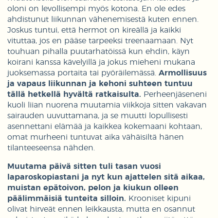
oloni on levollisempi myös kotona. En ole edes
ahdistunut liikunnan vähenemisestä kuten ennen.
Joskus tuntui, että hermot on kireällä ja kaikki
vituttaa, jos en pääse tarpeeksi treenaamaan. Nyt
touhuan pihalla puutarhatöissä kun ehdin, käyn
koirani kanssa kävelyillä ja jokus mieheni mukana
juoksemassa portaita tai pyöräilemässä.
Armollisuus
ja vapaus liikunnan ja kehoni suhteen tuntuu
tällä hetkellä hyvältä ratkaisulta.
Perheenjäseneni
kuoli liian nuorena muutamia viikkoja sitten vakavan
sairauden uuvuttamana, ja se muutti lopullisesti
asennettani elämää ja kaikkea kokemaani kohtaan,
omat murheeni tuntuvat aika vähäisiltä hänen
tilanteeseensa nähden.
Muutama päivä sitten tuli tasan vuosi
laparoskopiastani ja nyt kun ajattelen sitä aikaa,
muistan epätoivon, pelon ja kiukun olleen
päälimmäisiä tunteita silloin.
Krooniset kipuni
olivat hirveät ennen leikkausta, mutta en osannut