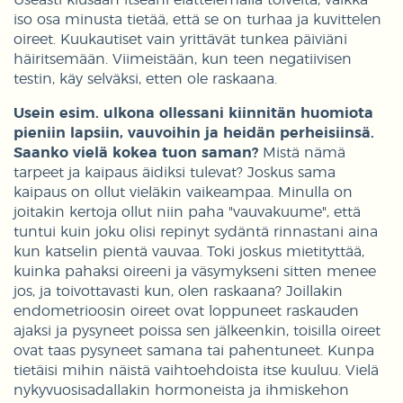
Useasti kiusaan itseäni elättelemällä toiveita, vaikka
iso osa minusta tietää, että se on turhaa ja kuvittelen
oireet. Kuukautiset vain yrittävät tunkea päiviäni
häiritsemään. Viimeistään, kun teen negatiivisen
testin, käy selväksi, etten ole raskaana.
Usein esim. ulkona ollessani kiinnitän huomiota
pieniin lapsiin, vauvoihin ja heidän perheisiinsä.
Saanko vielä kokea tuon saman?
Mistä nämä
tarpeet ja kaipaus äidiksi tulevat? Joskus sama
kaipaus on ollut vieläkin vaikeampaa. Minulla on
joitakin kertoja ollut niin paha "vauvakuume", että
tuntui kuin joku olisi repinyt sydäntä rinnastani aina
kun katselin pientä vauvaa. Toki joskus mietityttää,
kuinka pahaksi oireeni ja väsymykseni sitten menee
jos, ja toivottavasti kun, olen raskaana? Joillakin
endometrioosin oireet ovat loppuneet raskauden
ajaksi ja pysyneet poissa sen jälkeenkin, toisilla oireet
ovat taas pysyneet samana tai pahentuneet. Kunpa
tietäisi mihin näistä vaihtoehdoista itse kuuluu. Vielä
nykyvuosisadallakin hormoneista ja ihmiskehon