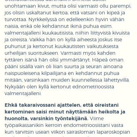
unohtamaan kivut, mutta olisi varmasti ollu parempi,
jos olisin uskaltanut kertoa, että vatsani on kipeä ja
turvottaa. Nyrkkeilyssä on edelleenkin hyvin vähän
naisia, enkä ole kehdannut ikinä puhua esim.
valmentajalleni kuukautisista, niihin liittyvistä kivuista
ja oireista. Vaikka hän on kyllä aiheesta joskus itse
puhunut ja kertonut kuukautisten vaikutuksesta
urheilijan suoritukseen. Varmasti myös kahden
tyttären isänä hän olisi ymmärtänyt. Häpeä oman
pääni sisällä vain oli liian suurta ja seuran ainoana
naispuoleisena kilpailijana en kehdannut puhua
mitään, varsinkaan muiden kuunnellessa lähettyvillä.
Nykyään olen kyllä kertonut ednometrioosista
valmentajalleni.
Ehkä takaraivossani ajattelen, että oireistani
kertominen saisi minut näyttämään heikolta ja
huonolta, varsinkin työntekijänä.
Viime
työpaikassanikin kerroin endometrioosistani vasta
kun tarvitsin usean viikon sairasloman laparoskopian