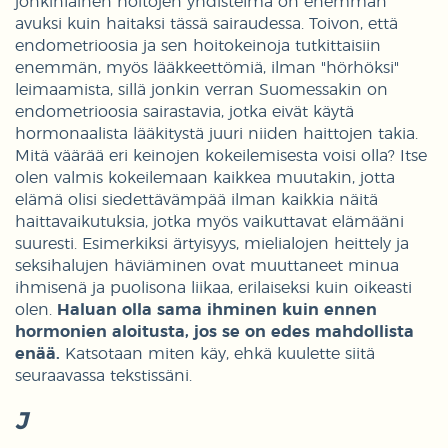
jonkinlainen hoitojen yhdistelmä on enemmän
avuksi kuin haitaksi tässä sairaudessa. Toivon, että
endometrioosia ja sen hoitokeinoja tutkittaisiin
enemmän, myös lääkkeettömiä, ilman "hörhöksi"
leimaamista, sillä jonkin verran Suomessakin on
endometrioosia sairastavia, jotka eivät käytä
hormonaalista lääkitystä juuri niiden haittojen takia.
Mitä väärää eri keinojen kokeilemisesta voisi olla? Itse
olen valmis kokeilemaan kaikkea muutakin, jotta
elämä olisi siedettävämpää ilman kaikkia näitä
haittavaikutuksia, jotka myös vaikuttavat elämääni
suuresti. Esimerkiksi ärtyisyys, mielialojen heittely ja
seksihalujen häviäminen ovat muuttaneet minua
ihmisenä ja puolisona liikaa, erilaiseksi kuin oikeasti
olen.
Haluan olla sama ihminen kuin ennen
hormonien aloitusta, jos se on edes mahdollista
enää.
Katsotaan miten käy, ehkä kuulette siitä
seuraavassa tekstissäni.
J