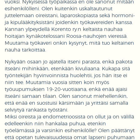
vuoksi. Nykyisessä työpaikassa en ole sanonut mitään
esihenkilölleni. Olen kuitenkin uskaltautunut
juttelemaan oireistani, laparoskopiasta sekä hormoni-
ja kipulääkityksistäni joidenkin työkavereiden kanssa.
Kannan ylpeydellä Korento ry:n keltaista nauhaa
hoitajan kynäkotelossani Roosa-nauhojen vieressä.
Muutama työkaveri onkin kysynyt, mitä tuo keltainen
nauha tarkoittaa.
Nykyään osaan jo ajatella itseni parasta, enkä pakota
itseäni mihinkään, etenkään kivuliaana. Kukapa sitä
työntekijän hyvinvoinnista huolehtii, jos hän itse ei
niin tee. Muutamia vuosia sitten koin myös
työuupumuksen 19-20-vuotiaana, enkä enää ajaisi
itseäni samaan tilaan. Olen sanonut miehellenikin,
että enää en suostuisi kärsimään ja yrittäisi samalla
selviytyä rankasta työstäni.
Miksi oireista ja endometrioosista on ollut ja on välillä
edelleenkin niin hankalaa puhua, etenkin
työelämässä ja varsinkin esihenkilölle? Olen päättänyt
että opetan tulevaisuudessa omat lapseni puhumaan