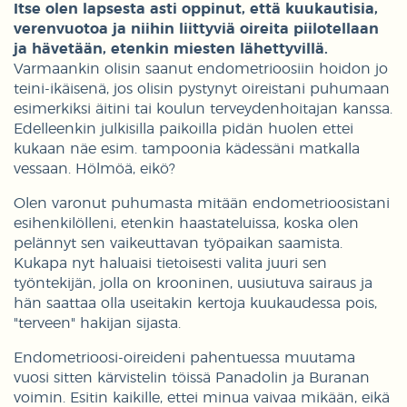
Itse olen lapsesta asti oppinut, että kuukautisia,
verenvuotoa ja niihin liittyviä oireita piilotellaan
ja hävetään, etenkin miesten lähettyvillä.
Varmaankin olisin saanut endometrioosiin hoidon jo
teini-ikäisenä, jos olisin pystynyt oireistani puhumaan
esimerkiksi äitini tai koulun terveydenhoitajan kanssa.
Edelleenkin julkisilla paikoilla pidän huolen ettei
kukaan näe esim. tampoonia kädessäni matkalla
vessaan. Hölmöä, eikö?
Olen varonut puhumasta mitään endometrioosistani
esihenkilölleni, etenkin haastateluissa, koska olen
pelännyt sen vaikeuttavan työpaikan saamista.
Kukapa nyt haluaisi tietoisesti valita juuri sen
työntekijän, jolla on krooninen, uusiutuva sairaus ja
hän saattaa olla useitakin kertoja kuukaudessa pois,
"terveen" hakijan sijasta.
Endometrioosi-oireideni pahentuessa muutama
vuosi sitten kärvistelin töissä Panadolin ja Buranan
voimin. Esitin kaikille, ettei minua vaivaa mikään, eikä