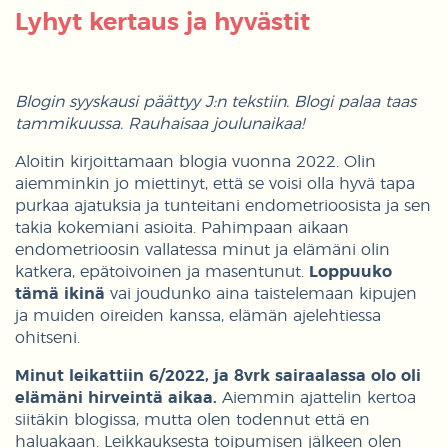
Lyhyt kertaus ja hyvästit
Blogin syyskausi päättyy J:n tekstiin. Blogi palaa taas
tammikuussa. Rauhaisaa joulunaikaa!
Aloitin kirjoittamaan blogia vuonna 2022. Olin
aiemminkin jo miettinyt, että se voisi olla hyvä tapa
purkaa ajatuksia ja tunteitani endometrioosista ja sen
takia kokemiani asioita. Pahimpaan aikaan
endometrioosin vallatessa minut ja elämäni olin
katkera, epätoivoinen ja masentunut.
Loppuuko
tämä ikinä
vai joudunko aina taistelemaan kipujen
ja muiden oireiden kanssa, elämän ajelehtiessa
ohitseni.
Minut leikattiin 6/2022, ja 8vrk sairaalassa olo oli
elämäni hirveintä aikaa.
Aiemmin ajattelin kertoa
siitäkin blogissa, mutta olen todennut että en
haluakaan. Leikkauksesta toipumisen jälkeen olen