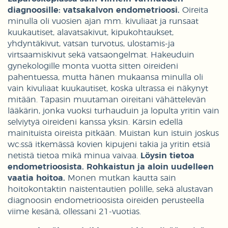
diagnoosille: vatsakalvon endometrioosi.
Oireita
minulla oli vuosien ajan mm. kivuliaat ja runsaat
kuukautiset, alavatsakivut, kipukohtaukset,
yhdyntäkivut, vatsan turvotus, ulostamis-ja
virtsaamiskivut sekä vatsaongelmat. Hakeuduin
gynekologille monta vuotta sitten oireideni
pahentuessa, mutta hänen mukaansa minulla oli
vain kivuliaat kuukautiset, koska ultrassa ei näkynyt
mitään. Tapasin muutaman oireitani vähättelevän
lääkärin, jonka vuoksi turhauduin ja lopulta yritin vain
selviytyä oireideni kanssa yksin. Kärsin edellä
mainituista oireista pitkään. Muistan kun istuin joskus
wc:ssä itkemässä kovien kipujeni takia ja yritin etsiä
netistä tietoa mikä minua vaivaa.
Löysin tietoa
endometrioosista. Rohkaistun ja aloin uudelleen
vaatia hoitoa.
Monen mutkan kautta sain
hoitokontaktin naistentautien polille, sekä alustavan
diagnoosin endometrioosista oireiden perusteella
viime kesänä, ollessani 21-vuotias.