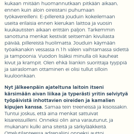
kukaan mitään huomannutkaan pitkään aikaan,
ennen kuin aloin oireistani puhumaan
työkavereilleni. E-pillereitä jouduin kokeilemaan
useita erilaisia ennen kierukan laittoa ja vuosin
kuukautisten aikaan erittäin paljon. Tarkemmin
sanottuna menkat kestivät seitsemän kivuliasta
päivää, pillereistä huolimatta. Jouduin käymään
työaikanakin vessassa n.1h välein vaihtamassa sidettä
ja tampoonia. Vuodon lisäksi minulla oli kauheat
kivut ja krampit. Olen ehkä liiankin suorittaja tyyppiä
ja sairasloman ottaminen ei olisi tullut silloin
kuuloonkaan.
Nyt jälkeenpäin ajateltuna laitoin itseni
kärsimään aivan liikaa ja typerästi yritin selviytyä
työpäivistä inhottavien oireiden ja kamalien
kipujen kanssa.
Samaa tein treeneissä ja kisoissakin.
Tuntui joskus, että aina menkat sattuivat
kisareissuilleni. Onneksi olin aina varautunut, ja
mukanani kulki aina siteitä ja särkylääkkeitä.
Ottelutilanteessa adrenaliini onneksi auttoi