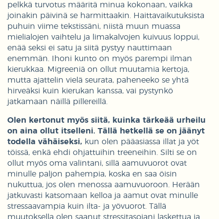
pelkkä turvotus määritä minua kokonaan, vaikka
joinakin päivinä se harmittaakin. Haittavaikutuksista
puhuin viime tekstissäni, niistä muun muassa
mielialojen vaihtelu ja limakalvojen kuivuus loppui,
enää seksi ei satu ja siitä pystyy nauttimaan
enemmän. Ihoni kunto on myös parempi ilman
kierukkaa. Migreeniä on ollut muutamia kertoja,
mutta ajattelin vielä seurata, paheneeko se yhtä
hirveäksi kuin kierukan kanssa, vai pystynkö
jatkamaan näillä pillereillä.
Olen kertonut myös siitä, kuinka tärkeää urheilu
on aina ollut itselleni. Tällä hetkellä se on jäänyt
todella vähäiseksi,
kun olen pääasiassa illat ja yöt
töissä, enkä ehdi ohjattuihin treeneihin. Silti se on
ollut myös oma valintani, sillä aamuvuorot ovat
minulle paljon pahempia, koska en saa öisin
nukuttua, jos olen menossa aamuvuoroon. Herään
jatkuvasti katsomaan kelloa ja aamut ovat minulle
stressaavampia kuin ilta- ja yövuorot. Tällä
muutoksella olen saanut stressitasojani laskettua ja