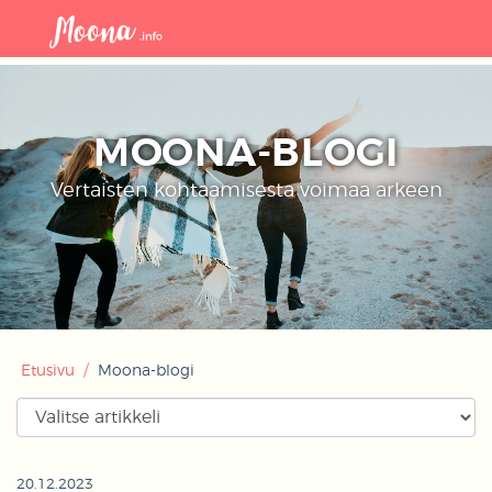
Avaa
navigaat
MOONA-BLOGI
Vertaisten kohtaamisesta voimaa arkeen
Etusivu
/
Moona-blogi
20.12.2023