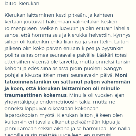
laittoi kierukan.
Kierukan laittaminen kesti pitkään, ja kahteen
kertaan joutuivat hakemaan välineitäkin kesken
toimenpiteen. Melkein luovutin ja olin erittäin lähellä
sanoa, että homma seis ja kierukka helvettiin. Kynnys
siihen oli kuitenkin ehkä liian iso ja sinnittelin. Laiton
jälkeen olin koko päivän erittäin kipeä ja pyysinkin
polilta sairaslomaa seuraavalle päivälle. Lääkäri totesi
ettei siihen yleensä ole tarvetta, mutta onneksi tunsin
kehoni ja edes siinä asiassa pidin puoleni. Sängyn
pohjalla kivusta itkien meni seuraavakin päivä.
Moni
tatuoinneistanikin on sattunut paljon vähemmän
ja koen, että kierukan laittaminen oli minulle
traumaattinen kokemus.
Minulla oli vuosien ajan
yhdyntäkipuja endometrioosin takia, mutta ne
onneksi loppuivat oikeastaan kokonaan
laparoskopian myötä. Kierukan laiton jälkeen olen
kuitenkin eri tavalla alkanut pelkäämään kipua ja
jännittämään seksin aikana ja se harmittaa. Jos näillä
tiedoilla saisin päättää uudelleen, en suostuisi