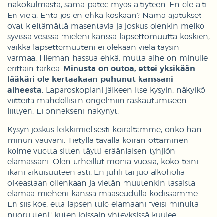
näkökulmasta, sama pätee myös äitiyteen. En ole äiti.
En vielä. Entä jos en ehkä koskaan? Nämä ajatukset
ovat kieltämättä masentavia ja joskus olenkin melko
syvissä vesissä mieleni kanssa lapsettomuutta koskien,
vaikka lapsettomuuteni ei olekaan vielä täysin
varmaa. Hieman hassua ehkä, mutta aihe on minulle
erittäin tärkeä.
Minusta on outoa, ettei yksikään
lääkäri ole kertaakaan puhunut kanssani
aiheesta.
Laparoskopiani jälkeen itse kysyin, näkyikö
viitteitä mahdollisiin ongelmiin raskautumiseen
liittyen. Ei onnekseni näkynyt.
Kysyn joskus leikkimielisesti koiraltamme, onko hän
minun vauvani. Tietyllä tavalla koiran ottaminen
kolme vuotta sitten täytti eräänlaisen tyhjiön
elämässäni. Olen urheillut monia vuosia, koko teini-
ikäni aikuisuuteen asti. En juhli tai juo alkoholia
oikeastaan ollenkaan ja vietän muutenkin tasaista
elämää mieheni kanssa maaseudulla kodissamme.
En siis koe, että lapsen tulo elämääni "veisi minulta
nuoruuteni" kuten joissain yhteyksissä kuulee.