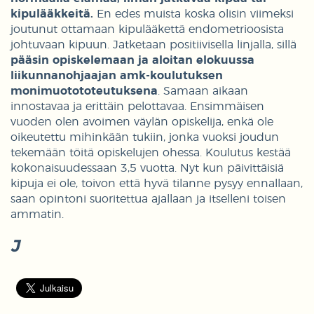
kipulääkkeitä.
En edes muista koska olisin viimeksi
joutunut ottamaan kipulääkettä endometrioosista
johtuvaan kipuun. Jatketaan positiivisella linjalla, sillä
pääsin opiskelemaan ja aloitan elokuussa
liikunnanohjaajan amk-koulutuksen
monimuotototeutuksena
. Samaan aikaan
innostavaa ja erittäin pelottavaa. Ensimmäisen
vuoden olen avoimen väylän opiskelija, enkä ole
oikeutettu mihinkään tukiin, jonka vuoksi joudun
tekemään töitä opiskelujen ohessa. Koulutus kestää
kokonaisuudessaan 3,5 vuotta. Nyt kun päivittäisiä
kipuja ei ole, toivon että hyvä tilanne pysyy ennallaan,
saan opintoni suoritettua ajallaan ja itselleni toisen
ammatin.
J