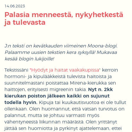
14.06.2023
Palasia menneestä, nykyhetkestä
ja tulevasta
J:n teksti on kevätkauden viimeinen Moona-blogi.
Palaamme uusien tekstien kera syksyllä! Mukavaa
kesää blogin lukijoille!
Tekstissäni
"Hyödyt ja haitat vaakakupissa"
kerroin
hormoni- ja kipulääkkeistä tulevista haitoista ja
suunnitelmastani poistattaa Mirena-kierukka sen
haittojen, erityisesti migreenin takia.
Nyt n. 2kk
kierukan poiston jälkeen kaikki on sujunut
todella hyvin.
Kipuja tai kuukautisvuotoa ei ole tullut
ollenkaan. Olen huomannut, että vatsan turvotus on
palannut, mutta se johtuu varmasti myös
vähentyneestä liikunnan määrästä. Olen yrittänyt
jättää sen huomiotta ja pyrkinyt ajattelemaan, ettei