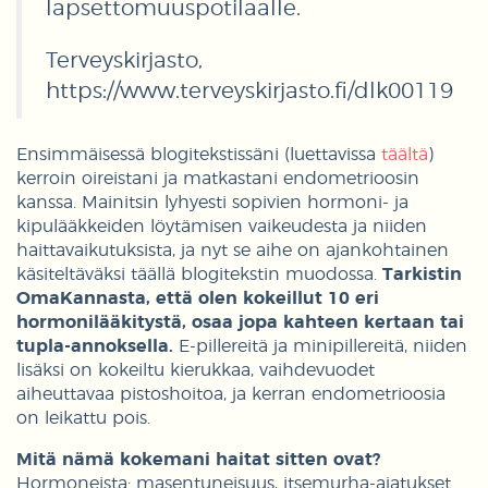
lapsettomuuspotilaalle.
Terveyskirjasto,
https://www.terveyskirjasto.fi/dlk00119​​
Ensimmäisessä blogitekstissäni (luettavissa
täältä
)
kerroin oireistani ja matkastani endometrioosin
kanssa. Mainitsin lyhyesti sopivien hormoni- ja
kipulääkkeiden löytämisen vaikeudesta ja niiden
haittavaikutuksista, ja nyt se aihe on ajankohtainen
käsiteltäväksi täällä blogitekstin muodossa.
Tarkistin
OmaKannasta, että olen kokeillut 10 eri
hormonilääkitystä, osaa jopa kahteen kertaan tai
tupla-annoksella.
E-pillereitä ja minipillereitä, niiden
lisäksi on kokeiltu kierukkaa, vaihdevuodet
aiheuttavaa pistoshoitoa, ja kerran endometrioosia
on leikattu pois.
Mitä nämä kokemani haitat sitten ovat?
Hormoneista: masentuneisuus, itsemurha-ajatukset