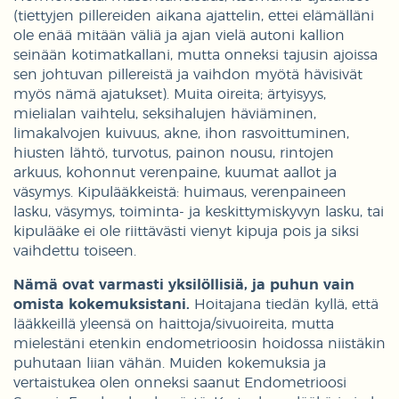
(tiettyjen pillereiden aikana ajattelin, ettei elämälläni
ole enää mitään väliä ja ajan vielä autoni kallion
seinään kotimatkallani, mutta onneksi tajusin ajoissa
sen johtuvan pillereistä ja vaihdon myötä hävisivät
myös nämä ajatukset). Muita oireita; ärtyisyys,
mielialan vaihtelu, seksihalujen häviäminen,
limakalvojen kuivuus, akne, ihon rasvoittuminen,
hiusten lähtö, turvotus, painon nousu, rintojen
arkuus, kohonnut verenpaine, kuumat aallot ja
väsymys. Kipulääkkeistä: huimaus, verenpaineen
lasku, väsymys, toiminta- ja keskittymiskyvyn lasku, tai
kipulääke ei ole riittävästi vienyt kipuja pois ja siksi
vaihdettu toiseen.
Nämä ovat varmasti yksilöllisiä, ja puhun vain
omista kokemuksistani.
Hoitajana tiedän kyllä, että
lääkkeillä yleensä on haittoja/sivuoireita, mutta
mielestäni etenkin endometrioosin hoidossa niistäkin
puhutaan liian vähän. Muiden kokemuksia ja
vertaistukea olen onneksi saanut Endometrioosi