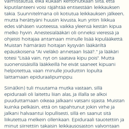
valmistautua, eikä kukaan kertonutkaan siitä, että
kiputilanteeni voisi räjähtää entisestään leikkauksen
takia. Suunnitelmana oli kotiutua leikkauksen jälkeen,
mutta herättyäni huusin kivusta, kun yritin liikkua
edes vähäsen vuoteessa, vaikka yleensä kestän kipua
melko hyvin. Anestesialääkäri oli onneksi vieressä ja
ohjeisti hoitajaa antamaan minulle lisää kipulääkettä.
Muistan hämärästi hoitajan kysyvän lääkäriltä
epäuskoisena "Ai vieläkö annetaan lisää?.." ja lääkäri
totesi "Lisää vain, nyt on saatava kipu pois". Mutta
suonensisäisillä lääkkeillä he eivät saaneet kipuani
helpotettua, vaan minulle jouduttiin lopulta
laittamaan epiduraalipumppu.
Siinä(kin) tuli muutama mutka vastaan, sillä
epiduraali oli laitettu liian alas, ja illalla se alkoi
puuduttamaan oikeaa jalkaani vatsani sijasta. Muistan
kuinka pelkäsin, että on tapahtunut jokin virhe ja
jalkani halvaantui lopullisesti, sillä en saanut sitä
liikutettua melkein ollenkaan. Epiduraali tauotettiin ja
minut siirrettiin takaisin leikkausosaston valvontaan