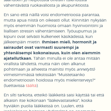
saanutkin jo helpotusta oireisiin tulehdusta
vähentävästä ruokavaliosta ja akupunktiosta.
En sano että näillä voisi endometrioosia parantaa,
mutta apua niistä on oikeasti ollut. Kiinnitän nykyään
myös enemmän huomiota omaan hyvinvointiini ja
liiallisen stressin vähentämiseen. Työuupumus ja
kipuni ovat selvästi kulkeneet käsikädessä, kun
jälkeenpäin mietin.
Ihmisen mieli, hormonit ja
sairaudet ovat varmasti suurempi ja
yhtenäisempi kokonaisuus, kuin olen aiemmin
ajatellutkaan.
Tähän minulla ei ole antaa mitään
virallista lähdettä, mutta näin olen alkanut
pohtimaan ja aiheesta mainitsi myös
annetyttö
viimeisimmässä tekstissään "Muistetaanko
endometrioosin hoidossa myös mielenterveys?"
(luettavissa
täältä
).
En silti tarkoita, etteikö lääkkeitä saisi käyttää tai että
alkaisin itse kokonaan "lääkevastaiseksi", koska
hyviäkin puolia lääkkeissä on. Luulen, että