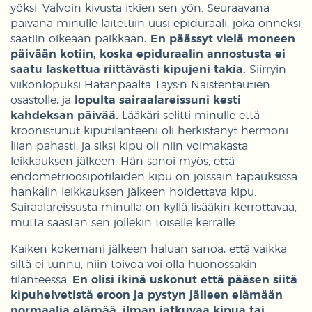
yöksi. Valvoin kivusta itkien sen yön. Seuraavana
päivänä minulle laitettiin uusi epiduraali, joka onneksi
saatiin oikeaan paikkaan
. En päässyt vielä moneen
päivään kotiin, koska epiduraalin annostusta ei
saatu laskettua riittävästi kipujeni takia.
Siirryin
viikonlopuksi Hatanpäältä Tays:n Naistentautien
osastolle, ja
lopulta sairaalareissuni kesti
kahdeksan päivää.
Lääkäri selitti minulle että
kroonistunut kiputilanteeni oli herkistänyt hermoni
liian pahasti, ja siksi kipu oli niin voimakasta
leikkauksen jälkeen. Hän sanoi myös, että
endometrioosipotilaiden kipu on joissain tapauksissa
hankalin leikkauksen jälkeen hoidettava kipu.
Sairaalareissusta minulla on kyllä lisääkin kerrottavaa,
mutta säästän sen jollekin toiselle kerralle.
Kaiken kokemani jälkeen haluan sanoa, että vaikka
siltä ei tunnu, niin toivoa voi olla huonossakin
tilanteessa.
En olisi ikinä uskonut että pääsen siitä
kipuhelvetistä eroon ja pystyn jälleen elämään
normaalia elämää, ilman jatkuvaa kipua tai