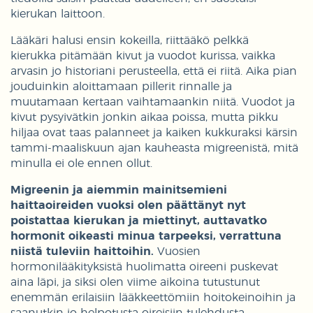
kierukan laittoon.
Lääkäri halusi ensin kokeilla, riittääkö pelkkä
kierukka pitämään kivut ja vuodot kurissa, vaikka
arvasin jo historiani perusteella, että ei riitä. Aika pian
jouduinkin aloittamaan pillerit rinnalle ja
muutamaan kertaan vaihtamaankin niitä. Vuodot ja
kivut pysyivätkin jonkin aikaa poissa, mutta pikku
hiljaa ovat taas palanneet ja kaiken kukkuraksi kärsin
tammi-maaliskuun ajan kauheasta migreenistä, mitä
minulla ei ole ennen ollut.
Migreenin ja aiemmin mainitsemieni
haittaoireiden vuoksi olen päättänyt nyt
poistattaa kierukan ja miettinyt, auttavatko
hormonit oikeasti minua tarpeeksi, verrattuna
niistä tuleviin haittoihin.
Vuosien
hormonilääkityksistä huolimatta oireeni puskevat
aina läpi, ja siksi olen viime aikoina tutustunut
enemmän erilaisiin lääkkeettömiin hoitokeinoihin ja