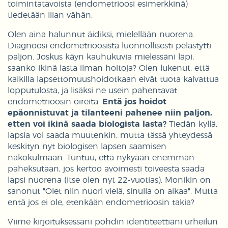
toimintatavoista (endometrioosi esimerkkinä)
tiedetään liian vähän.
Olen aina halunnut äidiksi, mielellään nuorena.
Diagnoosi endometrioosista luonnollisesti pelästytti
paljon. Joskus käyn kauhukuvia mielessäni läpi,
saanko ikinä lasta ilman hoitoja? Olen lukenut, että
kaikilla lapsettomuushoidotkaan eivät tuota kaivattua
lopputulosta, ja lisäksi ne usein pahentavat
endometrioosin oireita.
Entä jos hoidot
epäonnistuvat ja tilanteeni pahenee niin paljon,
etten voi ikinä saada biologista lasta?
Tiedän kyllä,
lapsia voi saada muutenkin, mutta tässä yhteydessä
keskityn nyt biologisen lapsen saamisen
näkökulmaan. Tuntuu, että nykyään enemmän
paheksutaan, jos kertoo avoimesti toiveesta saada
lapsi nuorena (itse olen nyt 22-vuotias). Monikin on
sanonut "Olet niin nuori vielä, sinulla on aikaa". Mutta
entä jos ei ole, etenkään endometrioosin takia?
Viime kirjoituksessani pohdin identiteettiäni urheilun