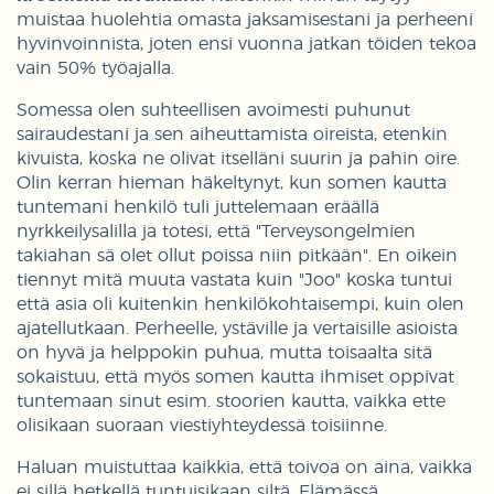
muistaa huolehtia omasta jaksamisestani ja perheeni
hyvinvoinnista, joten ensi vuonna jatkan töiden tekoa
vain 50% työajalla.
Somessa olen suhteellisen avoimesti puhunut
sairaudestani ja sen aiheuttamista oireista, etenkin
kivuista, koska ne olivat itselläni suurin ja pahin oire.
Olin kerran hieman häkeltynyt, kun somen kautta
tuntemani henkilö tuli juttelemaan eräällä
nyrkkeilysalilla ja totesi, että "Terveysongelmien
takiahan sä olet ollut poissa niin pitkään". En oikein
tiennyt mitä muuta vastata kuin "Joo" koska tuntui
että asia oli kuitenkin henkilökohtaisempi, kuin olen
ajatellutkaan. Perheelle, ystäville ja vertaisille asioista
on hyvä ja helppokin puhua, mutta toisaalta sitä
sokaistuu, että myös somen kautta ihmiset oppivat
tuntemaan sinut esim. stoorien kautta, vaikka ette
olisikaan suoraan viestiyhteydessä toisiinne.
Haluan muistuttaa kaikkia, että toivoa on aina, vaikka
ei sillä hetkellä tuntuisikaan siltä. Elämässä