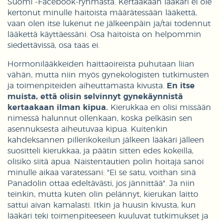
Suomi -Facebook-ryhmästä. Kertaakaan lääkäri ei ole
kertonut minulle haitoista määrätessään lääkettä,
vaan olen itse lukenut ne jälkeenpäin ja/tai todennut
lääkettä käyttäessäni. Osa haitoista on helpommin
siedettävissä, osa taas ei.
Hormonilääkkeiden haittaoireista puhutaan liian
vähän, mutta niin myös gynekologisten tutkimusten
ja toimenpiteiden aiheuttamasta kivusta.
En itse
muista, että olisin selvinnyt gynekäynnistä
kertaakaan ilman kipua.
Kierukkaa en olisi missään
nimessä halunnut ollenkaan, koska pelkäsin sen
asennuksesta aiheutuvaa kipua. Kuitenkin
kahdeksannen pillerikokeilun jälkeen lääkäri jälleen
suositteli kierukkaa, ja päätin sitten edes kokeilla,
olisiko siitä apua. Naistentautien polin hoitaja sanoi
minulle aikaa varatessani: "Ei se satu, voithan sinä
Panadolin ottaa edeltävästi, jos jännittää". Ja niin
teinkin, mutta kuten olin pelännyt, kierukan laitto
sattui aivan kamalasti. Itkin ja huusin kivusta, kun
lääkäri teki toimenpiteeseen kuuluvat tutkimukset ja