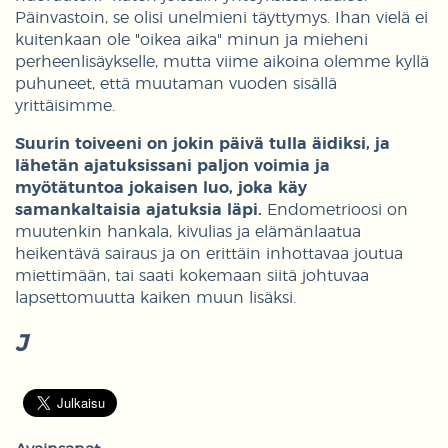
Päinvastoin, se olisi unelmieni täyttymys. Ihan vielä ei
kuitenkaan ole "oikea aika" minun ja mieheni
perheenlisäykselle, mutta viime aikoina olemme kyllä
puhuneet, että muutaman vuoden sisällä
yrittäisimme.
Suurin toiveeni on jokin päivä tulla äidiksi, ja
lähetän ajatuksissani paljon voimia ja
myötätuntoa jokaisen luo, joka käy
samankaltaisia ajatuksia läpi.
Endometrioosi on
muutenkin hankala, kivulias ja elämänlaatua
heikentävä sairaus ja on erittäin inhottavaa joutua
miettimään, tai saati kokemaan siitä johtuvaa
lapsettomuutta kaiken muun lisäksi.
J