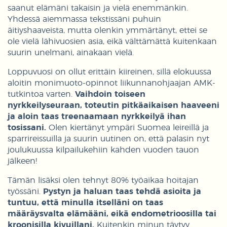
saanut elämäni takaisin ja vielä enemmänkin.
Yhdessä aiemmassa tekstissäni puhuin
äitiyshaaveista, mutta olenkin ymmärtänyt, ettei se
ole vielä lähivuosien asia, eikä välttämättä kuitenkaan
suurin unelmani, ainakaan vielä.
Loppuvuosi on ollut erittäin kiireinen, sillä elokuussa
aloitin monimuoto-opinnot liikunnanohjaajan AMK-
tutkintoa varten.
Vaihdoin toiseen
nyrkkeilyseuraan, toteutin pitkäaikaisen haaveeni
ja aloin taas treenaamaan nyrkkeilyä ihan
tosissani.
Olen kiertänyt ympäri Suomea leireillä ja
sparrireissuilla ja suurin uutinen on, että palasin nyt
joulukuussa kilpailukehiin kahden vuoden tauon
jälkeen!
Tämän lisäksi olen tehnyt 80% työaikaa hoitajan
työssäni.
Pystyn ja haluan taas tehdä asioita ja
tuntuu, että minulla itselläni on taas
määräysvalta elämääni, eikä endometrioosilla tai
kroonisilla kivuillani.
Kuitenkin minun täytyy