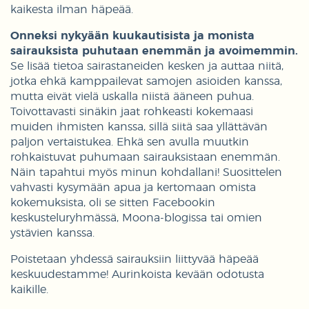
kaikesta ilman häpeää.
Onneksi nykyään kuukautisista ja monista
sairauksista puhutaan enemmän ja avoimemmin.
Se lisää tietoa sairastaneiden kesken ja auttaa niitä,
jotka ehkä kamppailevat samojen asioiden kanssa,
mutta eivät vielä uskalla niistä ääneen puhua.
Toivottavasti sinäkin jaat rohkeasti kokemaasi
muiden ihmisten kanssa, sillä siitä saa yllättävän
paljon vertaistukea. Ehkä sen avulla muutkin
rohkaistuvat puhumaan sairauksistaan enemmän.
Näin tapahtui myös minun kohdallani! Suosittelen
vahvasti kysymään apua ja kertomaan omista
kokemuksista, oli se sitten Facebookin
keskusteluryhmässä, Moona-blogissa tai omien
ystävien kanssa.
Poistetaan yhdessä sairauksiin liittyvää häpeää
keskuudestamme! Aurinkoista kevään odotusta
kaikille.