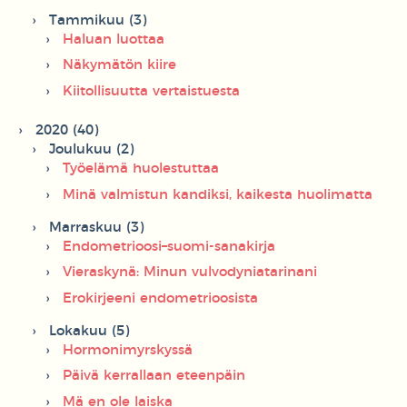
Tammikuu (3)
Haluan luottaa
Näkymätön kiire
Kiitollisuutta vertaistuesta
2020 (40)
Joulukuu (2)
Työelämä huolestuttaa
Minä valmistun kandiksi, kaikesta huolimatta
Marraskuu (3)
Endometrioosi–suomi-sanakirja
Vieraskynä: Minun vulvodyniatarinani
Erokirjeeni endometrioosista
Lokakuu (5)
Hormonimyrskyssä
Päivä kerrallaan eteenpäin
Mä en ole laiska