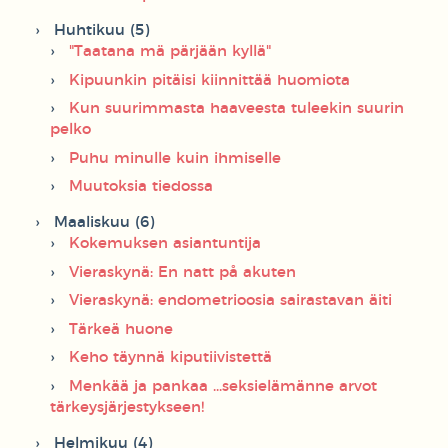
Huhtikuu (5)
"Taatana mä pärjään kyllä"
Kipuunkin pitäisi kiinnittää huomiota
Kun suurimmasta haaveesta tuleekin suurin
pelko
Puhu minulle kuin ihmiselle
Muutoksia tiedossa
Maaliskuu (6)
Kokemuksen asiantuntija
Vieraskynä: En natt på akuten
Vieraskynä: endometrioosia sairastavan äiti
Tärkeä huone
Keho täynnä kiputiivistettä
Menkää ja pankaa ...seksielämänne arvot
tärkeysjärjestykseen!
Helmikuu (4)