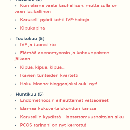
Kun elämä vaatii kauhallisen, mutta sulla on
vaan lusikallinen
Karuselli pyörii kohti IVF-hoitoja
Kipukapina
Toukokuu (5)
IVF ja tuoresiirto
Elämää adenomyoosin ja kohdunpoiston
jälkeen
Kipua, kipua, kipua...
Ikävien tunteiden kvartetti
Haku Moona-bloggaajaksi auki nyt!
Huhtikuu (5)
Endometrioosin aiheuttamat vatsaoireet
Elämää kokovartalokohdun kanssa
Karusellin kyydissä - lapsettomuushoitojen alku
PCOS-tarinani on nyt kerrottu!