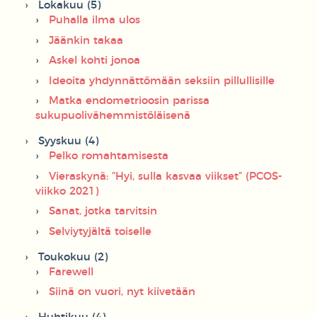
Lokakuu (5)
Puhalla ilma ulos
Jäänkin takaa
Askel kohti jonoa
Ideoita yhdynnättömään seksiin pillullisille
Matka endometrioosin parissa
sukupuolivähemmistöläisenä
Syyskuu (4)
Pelko romahtamisesta
Vieraskynä: ”Hyi, sulla kasvaa viikset” (PCOS-
viikko 2021)
Sanat, jotka tarvitsin
Selviytyjältä toiselle
Toukokuu (2)
Farewell
Siinä on vuori, nyt kiivetään