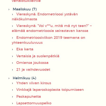
vertaistukileirille
Maaliskuu (7)
Vieraskynä: Endometrioosi ystävän
näkökulmasta
Vieraskynä: ”Voi v***u, mitä mä nyt teen?” –
elämää endometrioosia sairastavan kanssa
Endometrioosiviikon 2019 teemana on
yhteenkuuluvuus
Eka kerta
Vertaisia ja suolenpätkiä
Omiensa joukossa
21 ja vaihdevuodet
Helmikuu (4)
Yhden viivan kirous
Vinkkejä laparoskopiasta toipumiseen
Paskapuhetta
Lapsettomuuspelko