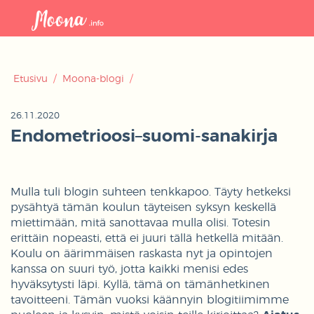
Avaa
navigaat
Etusivu
/
Moona-blogi
/
26.11.2020
Endometrioosi–suomi-sanakirja
Mulla tuli blogin suhteen tenkkapoo. Täyty hetkeksi
pysähtyä tämän koulun täyteisen syksyn keskellä
miettimään, mitä sanottavaa mulla olisi. Totesin
erittäin nopeasti, että ei juuri tällä hetkellä mitään.
Koulu on äärimmäisen raskasta nyt ja opintojen
kanssa on suuri työ, jotta kaikki menisi edes
hyväksytysti läpi. Kyllä, tämä on tämänhetkinen
tavoitteeni. Tämän vuoksi käännyin blogitiimimme