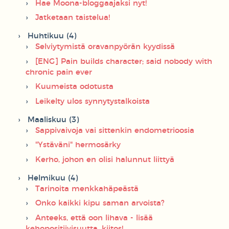
Hae Moona-bloggaajaksi nyt!
Jatketaan taistelua!
Huhtikuu (4)
Selviytymistä oravanpyörän kyydissä
[ENG] Pain builds character; said nobody with
chronic pain ever
Kuumeista odotusta
Leikelty ulos synnytystalkoista
Maaliskuu (3)
Sappivaivoja vai sittenkin endometrioosia
"Ystäväni" hermosärky
Kerho, johon en olisi halunnut liittyä
Helmikuu (4)
Tarinoita menkkahäpeästä
Onko kaikki kipu saman arvoista?
Anteeks, että oon lihava - lisää
kehopositiivisuutta, kiitos!