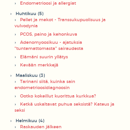
Endometrioosi ja allergiat
Huhtikuu (5)
Pellet ja mekot - Transsukupuolisuus ja
vulvodynia
PCOS, paino ja kehonkuva
Adenomyoosikuu - ajatuksia
''tuntemattomasta'' sairaudesta
Elämäni suurin yllätys
Kevään merkkejä
Maaliskuu (3)
Tarinani siitä, kuinka sain
endometrioosidiagnoosin
Ootko kokeillut kuorittua kurkkua?
Ketkä uskaltavat puhua seksistä? Kateus ja
seksi
Helmikuu (4)
Raskauden jälkeen