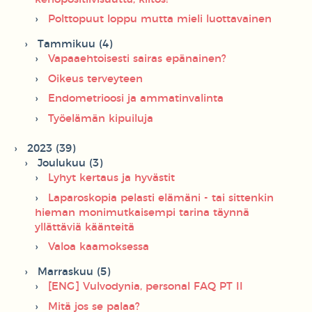
Polttopuut loppu mutta mieli luottavainen
Tammikuu (4)
Vapaaehtoisesti sairas epänainen?
Oikeus terveyteen
Endometrioosi ja ammatinvalinta
Työelämän kipuiluja
2023 (39)
Joulukuu (3)
Lyhyt kertaus ja hyvästit
Laparoskopia pelasti elämäni - tai sittenkin
hieman monimutkaisempi tarina täynnä
yllättäviä käänteitä
Valoa kaamoksessa
Marraskuu (5)
[ENG] Vulvodynia, personal FAQ PT II
Mitä jos se palaa?