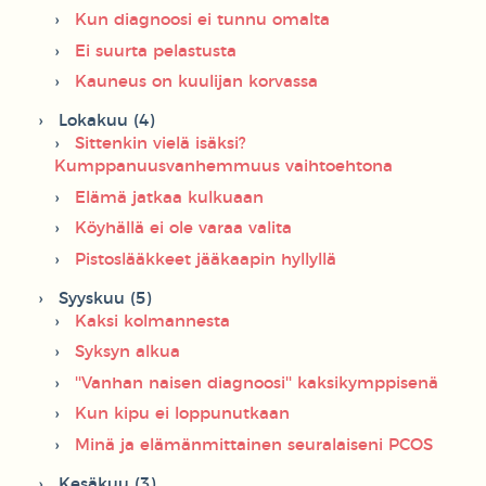
Kun diagnoosi ei tunnu omalta
Ei suurta pelastusta
Kauneus on kuulijan korvassa
Lokakuu (4)
Sittenkin vielä isäksi?
Kumppanuusvanhemmuus vaihtoehtona
Elämä jatkaa kulkuaan
Köyhällä ei ole varaa valita
Pistoslääkkeet jääkaapin hyllyllä
Syyskuu (5)
Kaksi kolmannesta
Syksyn alkua
''Vanhan naisen diagnoosi'' kaksikymppisenä
Kun kipu ei loppunutkaan
Minä ja elämänmittainen seuralaiseni PCOS
Kesäkuu (3)