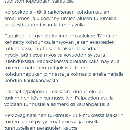
suoliston loppupään sairauksia.
Kolposkopia – tällä tarkoitetaan kohdunkaulan,
emättimen ja ulkosynnyttimien alueen tutkimista
optisesti suurentavan laitteen avulla.
Papakoe – eli gynekologinen irtosolukoe. Tämä on
kehitetty kohdunkaulansyövän ja sen esiasteiden
tutkimiseksi, mutta sen lisäksi sillä saadaan
hyödyllistä tietoa myös valkovuodon syistä ja
tulehduksista. Papakokeessa otetaan kaksi näytettä,
toinen emättimen pohjukasta, toinen
kohdunnapukan pinnasta ja kolmas pienellä harjalla
kohdun kaulakanavasta.
Palpaatio/palpointi – eli käsin tunnustelu tai
tutkiminen käsin tunnustellen. Palpaation avulla
voidaan tunnustella esimerkiksi vatsanpeitteitä.
Rektovaginaalinen tutkimus – tutkimuksessa lääkärin
toinen sormi pysyy emättimessä ja toisella
tunnustellaan peräsuolen kautta.