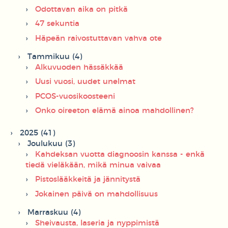
Odottavan aika on pitkä
47 sekuntia
Häpeän raivostuttavan vahva ote
Tammikuu (4)
Alkuvuoden hässäkkää
Uusi vuosi, uudet unelmat
PCOS-vuosikoosteeni
Onko oireeton elämä ainoa mahdollinen?
2025 (41)
Joulukuu (3)
Kahdeksan vuotta diagnoosin kanssa - enkä
tiedä vieläkään, mikä minua vaivaa
Pistoslääkkeitä ja jännitystä
Jokainen päivä on mahdollisuus
Marraskuu (4)
Sheivausta, laseria ja nyppimistä