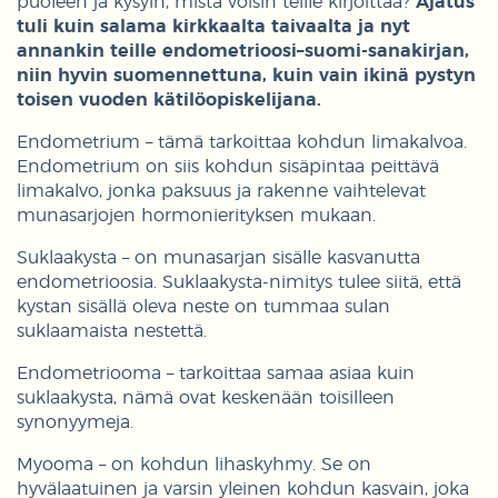
puoleen ja kysyin, mistä voisin teille kirjoittaa?
Ajatus
tuli kuin salama kirkkaalta taivaalta ja nyt
annankin teille endometrioosi–suomi-sanakirjan,
niin hyvin suomennettuna, kuin vain ikinä pystyn
toisen vuoden kätilöopiskelijana.
Endometrium – tämä tarkoittaa kohdun limakalvoa.
Endometrium on siis kohdun sisäpintaa peittävä
limakalvo, jonka paksuus ja rakenne vaihtelevat
munasarjojen hormonierityksen mukaan.
Suklaakysta – on munasarjan sisälle kasvanutta
endometrioosia. Suklaakysta-nimitys tulee siitä, että
kystan sisällä oleva neste on tummaa sulan
suklaamaista nestettä.
Endometriooma – tarkoittaa samaa asiaa kuin
suklaakysta, nämä ovat keskenään toisilleen
synonyymeja.
Myooma – on kohdun lihaskyhmy. Se on
hyvälaatuinen ja varsin yleinen kohdun kasvain, joka