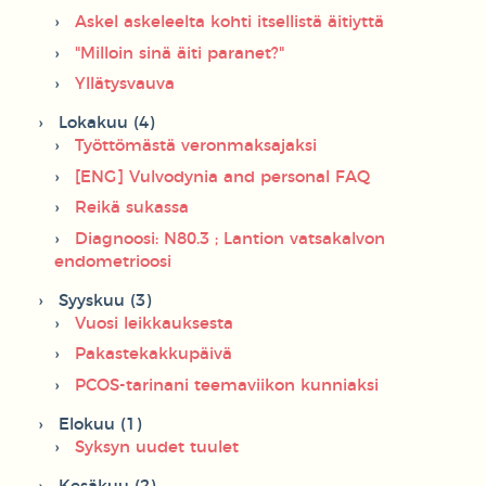
Askel askeleelta kohti itsellistä äitiyttä
"Milloin sinä äiti paranet?"
Yllätysvauva
Lokakuu (4)
Työttömästä veronmaksajaksi
[ENG] Vulvodynia and personal FAQ
Reikä sukassa
Diagnoosi: N80.3 ; Lantion vatsakalvon
endometrioosi
Syyskuu (3)
Vuosi leikkauksesta
Pakastekakkupäivä
PCOS-tarinani teemaviikon kunniaksi
Elokuu (1)
Syksyn uudet tuulet