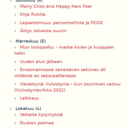
Joulukuu (4)
Merry Crisis and Happy New Fear
Kirje Pukille
Lapsettomuus, painonhallinta ja PCOS
Äitiys, toiveista suurin
Marraskuu (5)
Mun hoitopolku - matka kivien ja kuoppien
halki
Uuden alun jälkeen
Endometrioosia sairastavan seksivau eli
millaista on seksuaaliterapia
Vieraskynä: Vulvodynia – kun istuminen sattuu
(Vulvodyniaviikko 2022)
Leikkaus
Lokakuu (4)
Vaikeita kysymyksiä
Ruskan patinaa