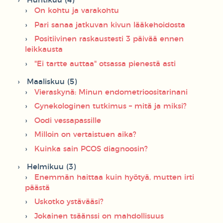
Huhtikuu (4)
On kohtu ja varakohtu
Pari sanaa jatkuvan kivun lääkehoidosta
Positiivinen raskaustesti 3 päivää ennen
leikkausta
"Ei tartte auttaa" otsassa pienestä asti
Maaliskuu (5)
Vieraskynä: Minun endometrioositarinani
Gynekologinen tutkimus – mitä ja miksi?
Oodi vessapassille
Milloin on vertaistuen aika?
Kuinka sain PCOS diagnoosin?
Helmikuu (3)
Enemmän haittaa kuin hyötyä, mutten irti
päästä
Uskotko ystävääsi?
Jokainen tsäänssi on mahdollisuus