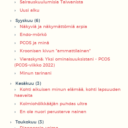
Sairauskuulumisia Taiwanista
Uusi alku
Syyskuu (6)
Näkyviä ja näkymättömiä arpia
Endo-mörkö
PCOS ja minä
Kroonisen kivun "ammattilainen"
Vieraskynä: Yksi ominaisuuksistani - PCOS
(PCOS-viikko 2022)
Minun tarinani
Kesäkuu (3)
Kohti aikuisen minun elämää, kohti lapsuuden
haaveita
Kolmiohölkkääjän puhdas ultra
En ole nuori perusterve nainen
Toukokuu (3)