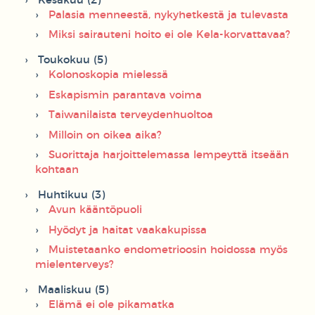
Kesäkuu (2)
Palasia menneestä, nykyhetkestä ja tulevasta
Miksi sairauteni hoito ei ole Kela-korvattavaa?
Toukokuu (5)
Kolonoskopia mielessä
Eskapismin parantava voima
Taiwanilaista terveydenhuoltoa
Milloin on oikea aika?
Suorittaja harjoittelemassa lempeyttä itseään
kohtaan
Huhtikuu (3)
Avun kääntöpuoli
Hyödyt ja haitat vaakakupissa
Muistetaanko endometrioosin hoidossa myös
mielenterveys?
Maaliskuu (5)
Elämä ei ole pikamatka