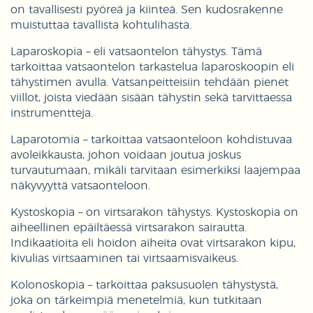
on tavallisesti pyöreä ja kiinteä. Sen kudosrakenne
muistuttaa tavallista kohtulihasta.
Laparoskopia – eli vatsaontelon tähystys. Tämä
tarkoittaa vatsaontelon tarkastelua laparoskoopin eli
tähystimen avulla. Vatsanpeitteisiin tehdään pienet
viillot, joista viedään sisään tähystin sekä tarvittaessa
instrumentteja.
Laparotomia – tarkoittaa vatsaonteloon kohdistuvaa
avoleikkausta, johon voidaan joutua joskus
turvautumaan, mikäli tarvitaan esimerkiksi laajempaa
näkyvyyttä vatsaonteloon.
Kystoskopia – on virtsarakon tähystys. Kystoskopia on
aiheellinen epäiltäessä virtsarakon sairautta.
Indikaatioita eli hoidon aiheita ovat virtsarakon kipu,
kivulias virtsaaminen tai virtsaamisvaikeus.
Kolonoskopia – tarkoittaa paksusuolen tähystystä,
joka on tärkeimpiä menetelmiä, kun tutkitaan