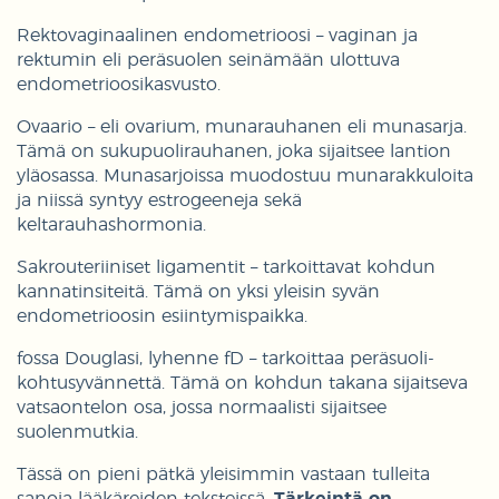
Rektovaginaalinen endometrioosi – vaginan ja
rektumin eli peräsuolen seinämään ulottuva
endometrioosikasvusto.
Ovaario – eli ovarium, munarauhanen eli munasarja.
Tämä on sukupuolirauhanen, joka sijaitsee lantion
yläosassa. Munasarjoissa muodostuu munarakkuloita
ja niissä syntyy estrogeeneja sekä
keltarauhashormonia.
Sakrouteriiniset ligamentit – tarkoittavat kohdun
kannatinsiteitä. Tämä on yksi yleisin syvän
endometrioosin esiintymispaikka.
fossa Douglasi, lyhenne fD – tarkoittaa peräsuoli-
kohtusyvännettä. Tämä on kohdun takana sijaitseva
vatsaontelon osa, jossa normaalisti sijaitsee
suolenmutkia.
Tässä on pieni pätkä yleisimmin vastaan tulleita
sanoja lääkäreiden teksteissä.
Tärkeintä on