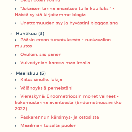
Diagnoosin voima
“Jokaisen tarina ansaitsee tulla kuulluksi” -
Näistä syistä kirjoitamme blogia
Unettomuuden syy ja hyvästini bloggaajana
Huhtikuu (3)
Pääsin eroon turvotuksesta - ruokavalion
muutos
Ovuloin, siis panen
Vulvodynian kanssa maailmalla
Maaliskuu (5)
Kiitos sinulle, lukija
Välähdyksiä perheistäni
Vieraskynä: Endometrioosin monet vaiheet -
kokemustarina avanteesta (Endometrioosiviikko
2022)
Paskarannun kärsimys- ja ostoslista
Maailman toiselta puolen