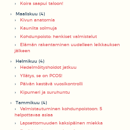
Koira saapui taloon!
Maaliskuu (4)
Kivun anatomia
Kauniita solmuja
Kohdunpoisto: henkiset valmistelut
Elämän rakentaminen uudelleen leikkauksen
jälkeen
Helmikuu (4)
Hedelmöityshoidot jatkuu
Yllätys, se on PCOS!
Päivän kestävä vuosikontrolli
Kipumeri ja suruhuntu
Tammikuu (4)
Valmistautuminen kohdunpoistoon: 5
helpottavaa asiaa
Lapsettomuuden kaksipäinen miekka