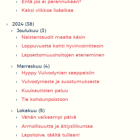
Entä jos ei parannukaan?
Kaksi viikkoa lisäaikaa
2024 (38)
Joulukuu (3)
Naistentaudit maalta käsin
Loppuvuotta kohti hyvinvointiteoin
Lapsettomuushoitojen eteneminen
Marraskuu (4)
Hyppy Vulvodynian saappaisiin
Vulvodyniasta ja suostumuksesta
Kuukautisten paluu
Tie kohdunpoistoon
Lokakuu (5)
Vähän vaikeampi päivä
Armollisuutta ja äitiysliikuntaa
Lapsitoive, täältä tullaan!