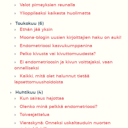
Valot pimeyksien reunalla
Ylioppilaaksi kaikesta huolimatta
Toukokuu (6)
Ethän jää yksin
Moona-blogin uusien kirjoittajien haku on auki!
Endometrioosi kasvukumppanina
Pelko kivusta vai kivuttomuudesta?
Ei endometrioosin ja kivun voittajaksi, vaan
onnelliseksi
Kaikki, mitä olet halunnut tietää
lapsettomuushoidoista
Huhtikuu (4)
Kun sairaus hajottaa
Olenko minä pelkkä endometrioosi?
Toiveajattelua
Vieraskynä: Onneksi uskaltauduin nuorten