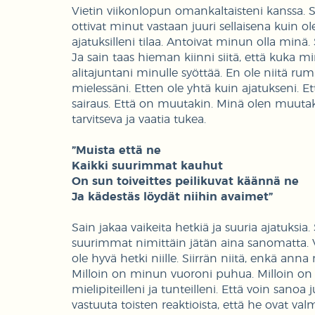
Vietin viikonlopun omankaltaisteni kanssa. S
ottivat minut vastaan juuri sellaisena kuin ol
ajatuksilleni tilaa. Antoivat minun olla minä.
Ja sain taas hieman kiinni siitä, että kuka 
alitajuntani minulle syöttää. En ole niitä rumi
mielessäni. Etten ole yhtä kuin ajatukseni. E
sairaus. Että on muutakin. Minä olen muutaki
tarvitseva ja vaatia tukea.
”Muista että ne
Kaikki suurimmat kauhut
On sun toiveittes peilikuvat käännä ne
Ja kädestäs löydät niihin avaimet”
Sain jakaa vaikeita hetkiä ja suuria ajatuksi
suurimmat nimittäin jätän aina sanomatta. Vet
ole hyvä hetki niille. Siirrän niitä, enkä anna n
Milloin on minun vuoroni puhua. Milloin on 
mielipiteilleni ja tunteilleni. Että voin sanoa
vastuuta toisten reaktioista, että he ovat val