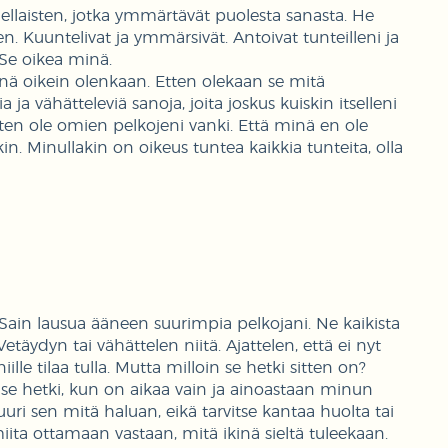
ellaisten, jotka ymmärtävät puolesta sanasta. He
en. Kuuntelivat ja ymmärsivät. Antoivat tunteilleni ja
 Se oikea minä.
minä oikein olenkaan. Etten olekaan se mitä
a ja vähätteleviä sanoja, joita joskus kuiskin itselleni
tten ole omien pelkojeni vanki. Että minä en ole
n. Minullakin on oikeus tuntea kaikkia tunteita, olla
a. Sain lausua ääneen suurimpia pelkojani. Ne kaikista
äydyn tai vähättelen niitä. Ajattelen, että ei nyt
iille tilaa tulla. Mutta milloin se hetki sitten on?
se hetki, kun on aikaa vain ja ainoastaan minun
 juuri sen mitä haluan, eikä tarvitse kantaa huolta tai
miita ottamaan vastaan, mitä ikinä sieltä tuleekaan.