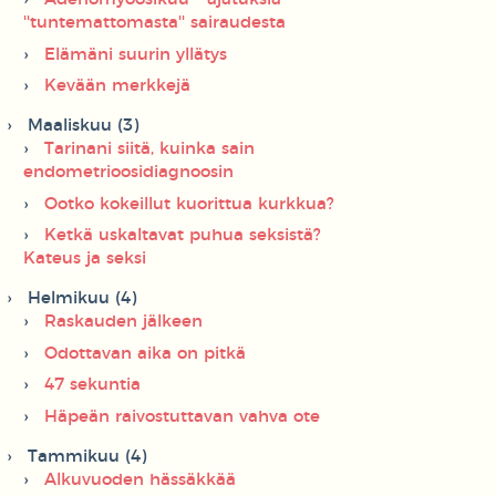
''tuntemattomasta'' sairaudesta
Elämäni suurin yllätys
Kevään merkkejä
Maaliskuu (3)
Tarinani siitä, kuinka sain
endometrioosidiagnoosin
Ootko kokeillut kuorittua kurkkua?
Ketkä uskaltavat puhua seksistä?
Kateus ja seksi
Helmikuu (4)
Raskauden jälkeen
Odottavan aika on pitkä
47 sekuntia
Häpeän raivostuttavan vahva ote
Tammikuu (4)
Alkuvuoden hässäkkää