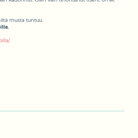
miltä musta tuntuu.
lla.
illa/