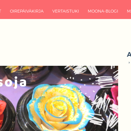
T
OIREPÄIVÄKIRJA
VERTAISTUKI
MOONA-BLOGI
M
A