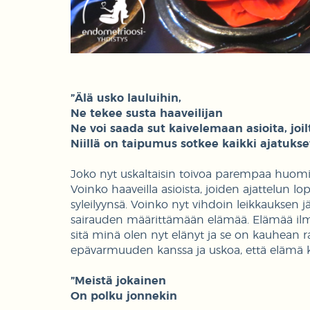
”Älä usko lauluihin,
Ne tekee susta haaveilijan
Ne voi saada sut kaivelemaan asioita, joil
Niillä on taipumus sotkee kaikki ajatukse
Joko nyt uskaltaisin toivoa parempaa huomist
Voinko haaveilla asioista, joiden ajattelun lo
syleilyynsä. Voinko nyt vihdoin leikkauksen jä
sairauden määrittämään elämää. Elämää ilman
sitä minä olen nyt elänyt ja se on kauhean 
epävarmuuden kanssa ja uskoa, että elämä k
”Meistä jokainen
On polku jonnekin