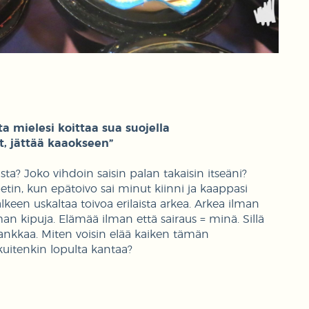
ta mielesi koittaa sua suojella
t, jättää kaaokseen”
a? Joko vihdoin saisin palan takaisin itseäni?
petin, kun epätoivo sai minut kiinni ja kaappasi
lkeen uskaltaa toivoa erilaista arkea. Arkea ilman
 kipuja. Elämää ilman että sairaus = minä. Sillä
rankkaa. Miten voisin elää kaiken tämän
uitenkin lopulta kantaa?