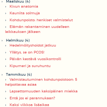
Maaliskuu (4)
Kivun anatomia
Kauniita solmuja
Kohdunpoisto: henkiset valmistelut
Elämän rakentaminen uudelleen
leikkauksen jälkeen
Helmikuu (4)
Hedelmöityshoidot jatkuu
Yllätys, se on PCOS!
Päivän kestävä vuosikontrolli
Kipumeri ja suruhuntu
Tammikuu (4)
Valmistautuminen kohdunpoistoon: 5
helpottavaa asiaa
Lapsettomuuden kaksipäinen miekka
Entä jos ei parannukaan?
Kaksi viikkoa lisäaikaa