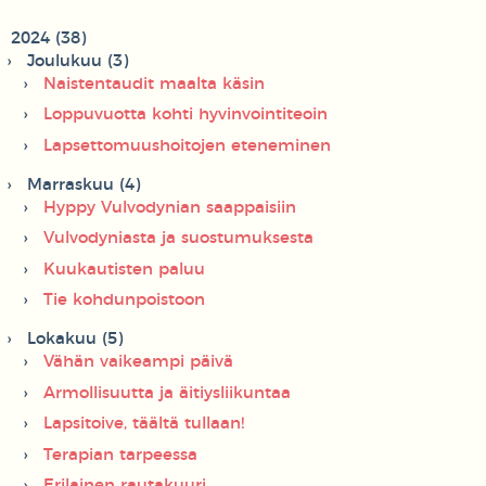
2024 (38)
Joulukuu (3)
Naistentaudit maalta käsin
Loppuvuotta kohti hyvinvointiteoin
Lapsettomuushoitojen eteneminen
Marraskuu (4)
Hyppy Vulvodynian saappaisiin
Vulvodyniasta ja suostumuksesta
Kuukautisten paluu
Tie kohdunpoistoon
Lokakuu (5)
Vähän vaikeampi päivä
Armollisuutta ja äitiysliikuntaa
Lapsitoive, täältä tullaan!
Terapian tarpeessa
Erilainen rautakuuri