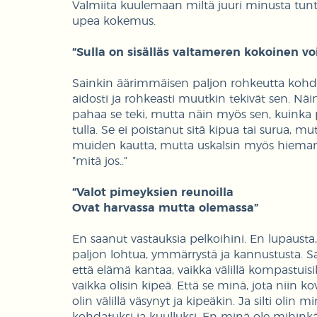
Valmiita kuulemaan miltä juuri minusta tuntuu
upea kokemus.
”Sulla on sisälläs valtameren kokoinen vo
Sainkin äärimmäisen paljon rohkeutta kohdat
aidosti ja rohkeasti muutkin tekivät sen. Näin
pahaa se teki, mutta näin myös sen, kuinka p
tulla. Se ei poistanut sitä kipua tai surua, 
muiden kautta, mutta uskalsin myös hieman 
”mitä jos..”
”Valot pimeyksien reunoilla
Ovat harvassa mutta olemassa”
En saanut vastauksia pelkoihini. En lupausta,
paljon lohtua, ymmärrystä ja kannustusta. Sa
että elämä kantaa, vaikka välillä kompastuisik
vaikka olisin kipeä. Että se minä, jota niin ko
olin välillä väsynyt ja kipeäkin. Ja silti olin
kohdatuksi ja kuulluksi. En minä ole mihin