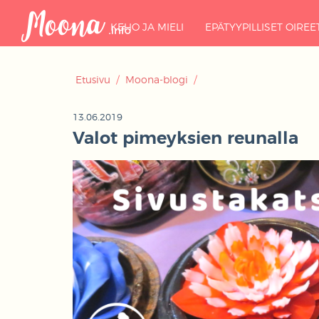
KEHO JA MIELI
EPÄTYYPILLISET OIREE
Etusivu
/
Moona-blogi
/
13.06.2019
Valot pimeyksien reunalla