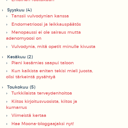
Syyskuu (4)
Tanssii vulvodynian kanssa
Endometrioosi ja leikkauspäätös
Menopaussi ei ole sairaus mutta
adenomyoosi on
Vulvodynia, mitä opetit minulle kivusta
Kesäkuu (2)
Pieni kesämies saapui taloon
Kun kaikista eniten tekisi mieli juosta,
olisi tärkeintä pysähtyä
Toukokuu (5)
Turkkilaista terveydenhoitoa
Kiitos kirjoitusvuosista, kiitos ja
kumarrus
Viimeistä kertaa
Hae Moona-bloggaajaksi nyt!