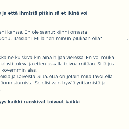
ja että ihmistä pitkin sä et ikinä voi
deni kanssa. En ole saanut kiinni omasta
 luonut itsestäni. Millainen minun pitikään olla?
ikka ne kuiskivatkin aina hiljaa vieressä. En voi muka
sti tuleva ja etten uskalla toivoa mitään. Sillä jos
n kovemmin alas.
ta ja toiveista. Siitä, että on jotain mitä tavoitella.
päonnistumista. Se olisi vain hyvää yrittämistä ja
.
ys kaikki ruoskivat toiveet kaikki