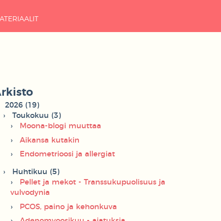
ATERIAALIT
rkisto
2026 (19)
Toukokuu (3)
Moona-blogi muuttaa
Aikansa kutakin
Endometrioosi ja allergiat
Huhtikuu (5)
Pellet ja mekot - Transsukupuolisuus ja
vulvodynia
PCOS, paino ja kehonkuva
Adenomyoosikuu - ajatuksia