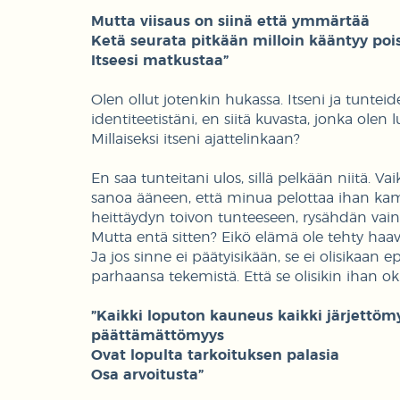
Mutta viisaus on siinä että ymmärtää
Ketä seurata pitkään milloin kääntyy pois 
Itseesi matkustaa”
Olen ollut jotenkin hukassa. Itseni ja tuntei
identiteetistäni, en siitä kuvasta, jonka olen
Millaiseksi itseni ajattelinkaan?
En saa tunteitani ulos, sillä pelkään niitä. Va
sanoa ääneen, että minua pelottaa ihan kamala
heittäydyn toivon tunteeseen, rysähdän vai
Mutta entä sitten? Eikö elämä ole tehty haaveis
Ja jos sinne ei päätyisikään, se ei olisikaan e
parhaansa tekemistä. Että se olisikin ihan ok
”Kaikki loputon kauneus kaikki järjettömy
päättämättömyys
Ovat lopulta tarkoituksen palasia
Osa arvoitusta”