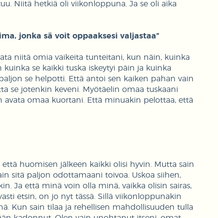
. Niitä hetkiä oli viikonloppuna. Ja se oli aika
ima, jonka sä voit oppaaksesi valjastaa”
a niitä omia vaikeita tunteitani, kun näin, kuinka
 kuinka se kaikki tuska iskeytyi päin ja kuinka
aljon se helpotti. Että antoi sen kaiken pahan vain
mutta se jotenkin keveni. Myötäelin omaa tuskaani
avata omaa kuortani. Että minuakin pelottaa, että
 että huomisen jälkeen kaikki olisi hyvin. Mutta sain
in sitä paljon odottamaani toivoa. Uskoa siihen,
in. Ja että minä voin olla minä, vaikka olisin sairas,
vasti etsin, on jo nyt tässä. Sillä viikonloppunakin
 minä. Kun sain tilaa ja rehellisen mahdollisuuden tulla
kään kadonnut. Olen vain unohtanut itseni, omat