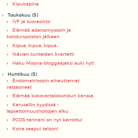
Kipukapina
Toukokuu (5)
IVF ja tuoresiirto
Elämää adenomyoosin ja
kohdunpoiston jälkeen
Kipua, kipua, kipua...
Ikävien tunteiden kvartetti
Haku Moona-bloggaajaksi auki nyt!
Huhtikuu (5)
Endometrioosin aiheuttamat
vatsaoireet
Elämää kokovartalokohdun kanssa
Karusellin kyydissä -
lapsettomuushoitojen alku
PCOS-tarinani on nyt kerrottu!
Koira saapui taloon!