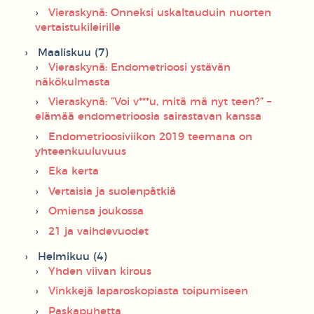
Vieraskynä: Onneksi uskaltauduin nuorten
vertaistukileirille
Maaliskuu (7)
Vieraskynä: Endometrioosi ystävän
näkökulmasta
Vieraskynä: ”Voi v***u, mitä mä nyt teen?” –
elämää endometrioosia sairastavan kanssa
Endometrioosiviikon 2019 teemana on
yhteenkuuluvuus
Eka kerta
Vertaisia ja suolenpätkiä
Omiensa joukossa
21 ja vaihdevuodet
Helmikuu (4)
Yhden viivan kirous
Vinkkejä laparoskopiasta toipumiseen
Paskapuhetta