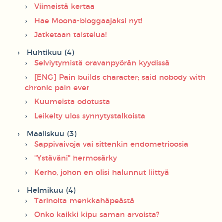
Viimeistä kertaa
Hae Moona-bloggaajaksi nyt!
Jatketaan taistelua!
Huhtikuu (4)
Selviytymistä oravanpyörän kyydissä
[ENG] Pain builds character; said nobody with
chronic pain ever
Kuumeista odotusta
Leikelty ulos synnytystalkoista
Maaliskuu (3)
Sappivaivoja vai sittenkin endometrioosia
"Ystäväni" hermosärky
Kerho, johon en olisi halunnut liittyä
Helmikuu (4)
Tarinoita menkkahäpeästä
Onko kaikki kipu saman arvoista?