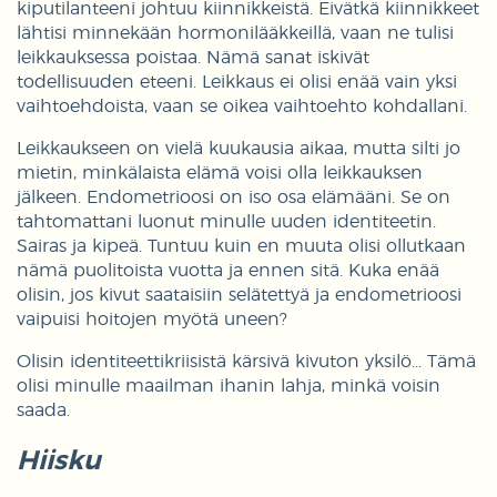
kiputilanteeni johtuu kiinnikkeistä. Eivätkä kiinnikkeet
lähtisi minnekään hormonilääkkeillä, vaan ne tulisi
leikkauksessa poistaa. Nämä sanat iskivät
todellisuuden eteeni. Leikkaus ei olisi enää vain yksi
vaihtoehdoista, vaan se oikea vaihtoehto kohdallani.
Leikkaukseen on vielä kuukausia aikaa, mutta silti jo
mietin, minkälaista elämä voisi olla leikkauksen
jälkeen. Endometrioosi on iso osa elämääni. Se on
tahtomattani luonut minulle uuden identiteetin.
Sairas ja kipeä. Tuntuu kuin en muuta olisi ollutkaan
nämä puolitoista vuotta ja ennen sitä. Kuka enää
olisin, jos kivut saataisiin selätettyä ja endometrioosi
vaipuisi hoitojen myötä uneen?
Olisin identiteettikriisistä kärsivä kivuton yksilö... Tämä
olisi minulle maailman ihanin lahja, minkä voisin
saada.
Hiisku