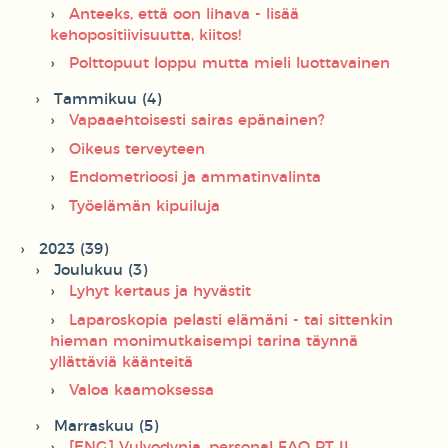
Anteeks, että oon lihava - lisää
kehopositiivisuutta, kiitos!
Polttopuut loppu mutta mieli luottavainen
Tammikuu (4)
Vapaaehtoisesti sairas epänainen?
Oikeus terveyteen
Endometrioosi ja ammatinvalinta
Työelämän kipuiluja
2023 (39)
Joulukuu (3)
Lyhyt kertaus ja hyvästit
Laparoskopia pelasti elämäni - tai sittenkin
hieman monimutkaisempi tarina täynnä
yllättäviä käänteitä
Valoa kaamoksessa
Marraskuu (5)
[ENG] Vulvodynia, personal FAQ PT II