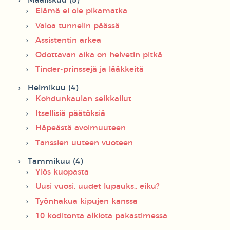
Maaliskuu (5)
Elämä ei ole pikamatka
Valoa tunnelin päässä
Assistentin arkea
Odottavan aika on helvetin pitkä
Tinder-prinssejä ja lääkkeitä
Helmikuu (4)
Kohdunkaulan seikkailut
Itsellisiä päätöksiä
Häpeästä avoimuuteen
Tanssien uuteen vuoteen
Tammikuu (4)
Ylös kuopasta
Uusi vuosi, uudet lupauks.. eiku?
Työnhakua kipujen kanssa
10 koditonta alkiota pakastimessa