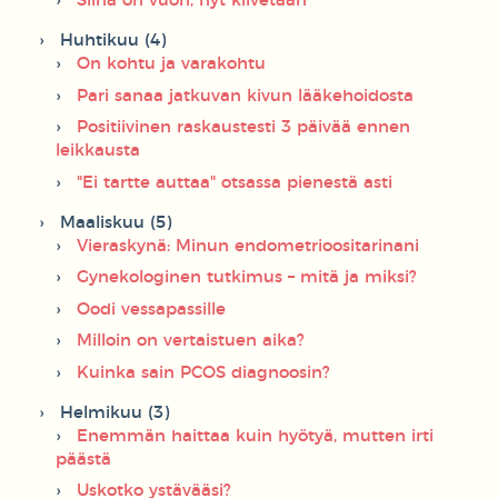
Siinä on vuori, nyt kiivetään
Huhtikuu (4)
On kohtu ja varakohtu
Pari sanaa jatkuvan kivun lääkehoidosta
Positiivinen raskaustesti 3 päivää ennen
leikkausta
"Ei tartte auttaa" otsassa pienestä asti
Maaliskuu (5)
Vieraskynä: Minun endometrioositarinani
Gynekologinen tutkimus – mitä ja miksi?
Oodi vessapassille
Milloin on vertaistuen aika?
Kuinka sain PCOS diagnoosin?
Helmikuu (3)
Enemmän haittaa kuin hyötyä, mutten irti
päästä
Uskotko ystävääsi?