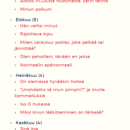
Äidiksi PCOS:sta huolimatta: Sarin tarina
Minun polkuni
Elokuu (5)
Hän valitsi minut
Rajoittava kipu
Miten varautuu potilas, joka pelkää tai
jännittää?
Olen pahoillani, tänään en jaksa
Normaalin epänormaali
Heinäkuu (4)
On olemassa hyvääkin hoitoa
"Unohdatko sä mun pimpin?!" ja muita
kommelluksia
Iso O hukassa
Miksi kivun lääkitseminen on tärkeää?
Kesäkuu (4)
Sinä itse