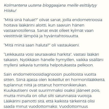
Kolmantena uutena bloggaajana meille esittäytyy
Hiisku!
“Mitä sinä haluat?” olivat sanat, joilla endometrioosia
hoitava lääkärini aloitti, kun saavuin hänen
vastaanotollensa. Sanat eivät olleet kylmät vaan
viestittivät lämpöä ja hyväntahtoisuutta.
“Mitä minä saan haluta?” oli vastaukseni.
“Leikkausta voisi seuraavaksi harkita”, vastasi lääkäri
takaisin. Nyökkäsin hänelle hymyillen, vaikka sisälläni
myllersi sekavia tunteita helpotuksesta pelkoon.
Sain endometrioosidiagnoosin puolitoista vuotta
sitten. Siinä ajassa olen kokeillut eri hormonilääkkeitä,
tuplannut niitä ja ottanut hormonikierukan.
Kuukautiseni ovat suurimmaksi osaksi jääneet pois,
mutta minulla on ollut silti satunnaisia vuotoja.
Lääkärini painotti sitä, että kaikista tärkeintä olisi
saada minut vuodottomaksi. Vuodottomuus