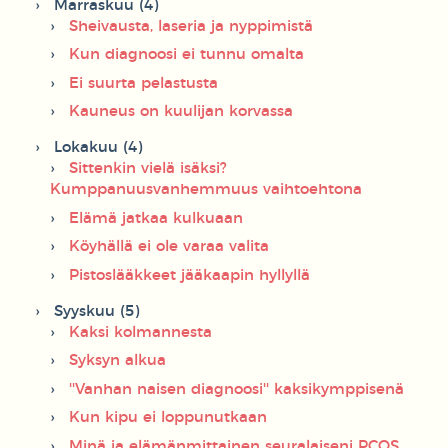
Marraskuu (4)
Sheivausta, laseria ja nyppimistä
Kun diagnoosi ei tunnu omalta
Ei suurta pelastusta
Kauneus on kuulijan korvassa
Lokakuu (4)
Sittenkin vielä isäksi?
Kumppanuusvanhemmuus vaihtoehtona
Elämä jatkaa kulkuaan
Köyhällä ei ole varaa valita
Pistoslääkkeet jääkaapin hyllyllä
Syyskuu (5)
Kaksi kolmannesta
Syksyn alkua
''Vanhan naisen diagnoosi'' kaksikymppisenä
Kun kipu ei loppunutkaan
Minä ja elämänmittainen seuralaiseni PCOS