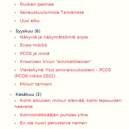
Ruskan patinaa
Sairauskuulumisia Taiwanista
Uusi alku
Syyskuu (6)
Näkyviä ja näkymättömiä arpia
Endo-mörkö
PCOS ja minä
Kroonisen kivun "ammattilainen"
Vieraskynä: Yksi ominaisuuksistani - PCOS
(PCOS-viikko 2022)
Minun tarinani
Kesäkuu (3)
Kohti aikuisen minun elämää, kohti lapsuuden
haaveita
Kolmiohölkkääjän puhdas ultra
En ole nuori perusterve nainen