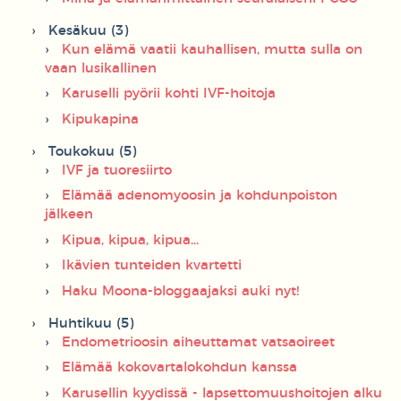
Kesäkuu (3)
Kun elämä vaatii kauhallisen, mutta sulla on
vaan lusikallinen
Karuselli pyörii kohti IVF-hoitoja
Kipukapina
Toukokuu (5)
IVF ja tuoresiirto
Elämää adenomyoosin ja kohdunpoiston
jälkeen
Kipua, kipua, kipua...
Ikävien tunteiden kvartetti
Haku Moona-bloggaajaksi auki nyt!
Huhtikuu (5)
Endometrioosin aiheuttamat vatsaoireet
Elämää kokovartalokohdun kanssa
Karusellin kyydissä - lapsettomuushoitojen alku