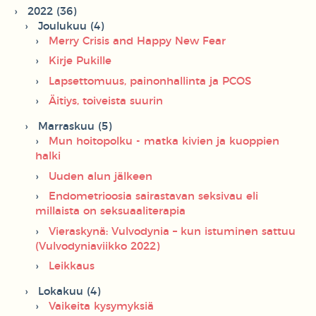
2022 (36)
Joulukuu (4)
Merry Crisis and Happy New Fear
Kirje Pukille
Lapsettomuus, painonhallinta ja PCOS
Äitiys, toiveista suurin
Marraskuu (5)
Mun hoitopolku - matka kivien ja kuoppien
halki
Uuden alun jälkeen
Endometrioosia sairastavan seksivau eli
millaista on seksuaaliterapia
Vieraskynä: Vulvodynia – kun istuminen sattuu
(Vulvodyniaviikko 2022)
Leikkaus
Lokakuu (4)
Vaikeita kysymyksiä