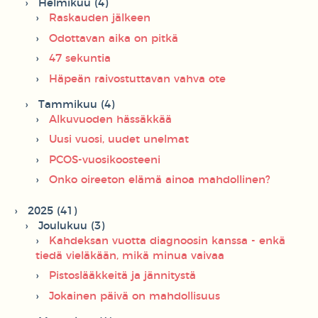
Helmikuu (4)
Raskauden jälkeen
Odottavan aika on pitkä
47 sekuntia
Häpeän raivostuttavan vahva ote
Tammikuu (4)
Alkuvuoden hässäkkää
Uusi vuosi, uudet unelmat
PCOS-vuosikoosteeni
Onko oireeton elämä ainoa mahdollinen?
2025 (41)
Joulukuu (3)
Kahdeksan vuotta diagnoosin kanssa - enkä
tiedä vieläkään, mikä minua vaivaa
Pistoslääkkeitä ja jännitystä
Jokainen päivä on mahdollisuus