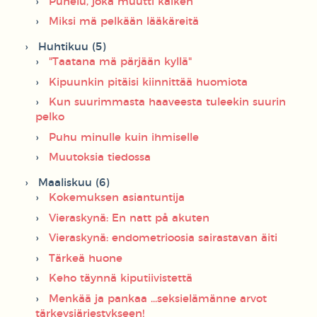
Puhelu, joka muutti kaiken
Miksi mä pelkään lääkäreitä
Huhtikuu (5)
"Taatana mä pärjään kyllä"
Kipuunkin pitäisi kiinnittää huomiota
Kun suurimmasta haaveesta tuleekin suurin
pelko
Puhu minulle kuin ihmiselle
Muutoksia tiedossa
Maaliskuu (6)
Kokemuksen asiantuntija
Vieraskynä: En natt på akuten
Vieraskynä: endometrioosia sairastavan äiti
Tärkeä huone
Keho täynnä kiputiivistettä
Menkää ja pankaa ...seksielämänne arvot
tärkeysjärjestykseen!