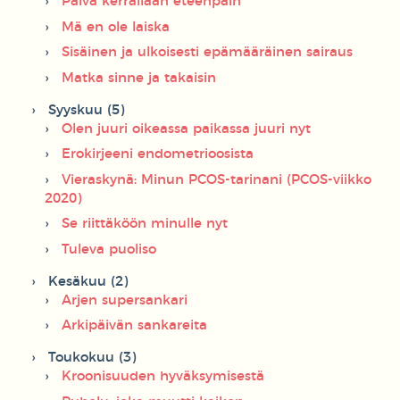
Päivä kerrallaan eteenpäin
Mä en ole laiska
Sisäinen ja ulkoisesti epämääräinen sairaus
Matka sinne ja takaisin
Syyskuu (5)
Olen juuri oikeassa paikassa juuri nyt
Erokirjeeni endometrioosista
Vieraskynä: Minun PCOS-tarinani (PCOS-viikko
2020)
Se riittäköön minulle nyt
Tuleva puoliso
Kesäkuu (2)
Arjen supersankari
Arkipäivän sankareita
Toukokuu (3)
Kroonisuuden hyväksymisestä