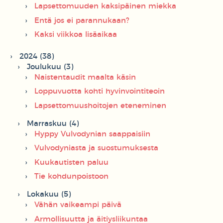
Lapsettomuuden kaksipäinen miekka
Entä jos ei parannukaan?
Kaksi viikkoa lisäaikaa
2024 (38)
Joulukuu (3)
Naistentaudit maalta käsin
Loppuvuotta kohti hyvinvointiteoin
Lapsettomuushoitojen eteneminen
Marraskuu (4)
Hyppy Vulvodynian saappaisiin
Vulvodyniasta ja suostumuksesta
Kuukautisten paluu
Tie kohdunpoistoon
Lokakuu (5)
Vähän vaikeampi päivä
Armollisuutta ja äitiysliikuntaa