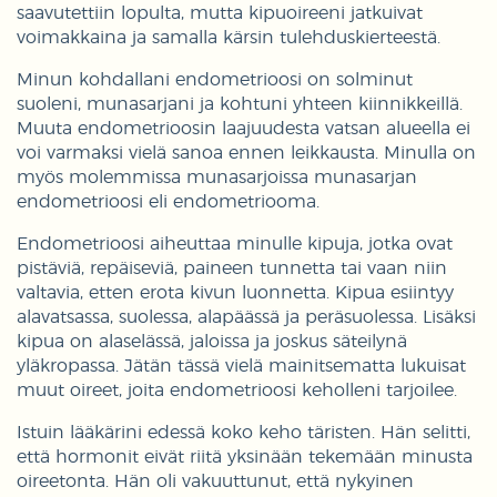
saavutettiin lopulta, mutta kipuoireeni jatkuivat
voimakkaina ja samalla kärsin tulehduskierteestä.
Minun kohdallani endometrioosi on solminut
suoleni, munasarjani ja kohtuni yhteen kiinnikkeillä.
Muuta endometrioosin laajuudesta vatsan alueella ei
voi varmaksi vielä sanoa ennen leikkausta. Minulla on
myös molemmissa munasarjoissa munasarjan
endometrioosi eli endometriooma.
Endometrioosi aiheuttaa minulle kipuja, jotka ovat
pistäviä, repäiseviä, paineen tunnetta tai vaan niin
valtavia, etten erota kivun luonnetta. Kipua esiintyy
alavatsassa, suolessa, alapäässä ja peräsuolessa. Lisäksi
kipua on alaselässä, jaloissa ja joskus säteilynä
yläkropassa. Jätän tässä vielä mainitsematta lukuisat
muut oireet, joita endometrioosi keholleni tarjoilee.
Istuin lääkärini edessä koko keho täristen. Hän selitti,
että hormonit eivät riitä yksinään tekemään minusta
oireetonta. Hän oli vakuuttunut, että nykyinen