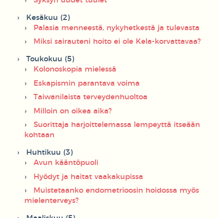
Syksyn uudet tuulet
Kesäkuu (2)
Palasia menneestä, nykyhetkestä ja tulevasta
Miksi sairauteni hoito ei ole Kela-korvattavaa?
Toukokuu (5)
Kolonoskopia mielessä
Eskapismin parantava voima
Taiwanilaista terveydenhuoltoa
Milloin on oikea aika?
Suorittaja harjoittelemassa lempeyttä itseään
kohtaan
Huhtikuu (3)
Avun kääntöpuoli
Hyödyt ja haitat vaakakupissa
Muistetaanko endometrioosin hoidossa myös
mielenterveys?