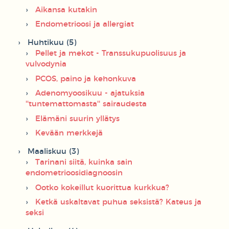
Aikansa kutakin
Endometrioosi ja allergiat
Huhtikuu (5)
Pellet ja mekot - Transsukupuolisuus ja
vulvodynia
PCOS, paino ja kehonkuva
Adenomyoosikuu - ajatuksia
''tuntemattomasta'' sairaudesta
Elämäni suurin yllätys
Kevään merkkejä
Maaliskuu (3)
Tarinani siitä, kuinka sain
endometrioosidiagnoosin
Ootko kokeillut kuorittua kurkkua?
Ketkä uskaltavat puhua seksistä? Kateus ja
seksi