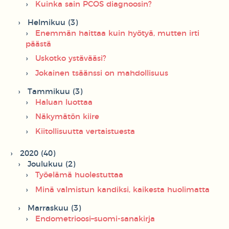
Kuinka sain PCOS diagnoosin?
Helmikuu (3)
Enemmän haittaa kuin hyötyä, mutten irti
päästä
Uskotko ystävääsi?
Jokainen tsäänssi on mahdollisuus
Tammikuu (3)
Haluan luottaa
Näkymätön kiire
Kiitollisuutta vertaistuesta
2020 (40)
Joulukuu (2)
Työelämä huolestuttaa
Minä valmistun kandiksi, kaikesta huolimatta
Marraskuu (3)
Endometrioosi–suomi-sanakirja