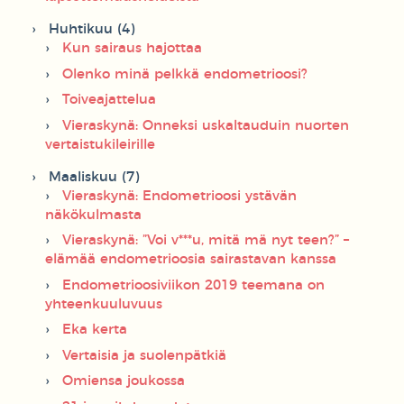
Huhtikuu (4)
Kun sairaus hajottaa
Olenko minä pelkkä endometrioosi?
Toiveajattelua
Vieraskynä: Onneksi uskaltauduin nuorten
vertaistukileirille
Maaliskuu (7)
Vieraskynä: Endometrioosi ystävän
näkökulmasta
Vieraskynä: ”Voi v***u, mitä mä nyt teen?” –
elämää endometrioosia sairastavan kanssa
Endometrioosiviikon 2019 teemana on
yhteenkuuluvuus
Eka kerta
Vertaisia ja suolenpätkiä
Omiensa joukossa