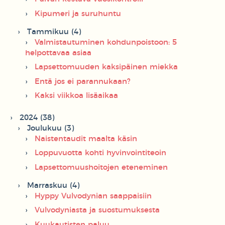
Kipumeri ja suruhuntu
Tammikuu (4)
Valmistautuminen kohdunpoistoon: 5
helpottavaa asiaa
Lapsettomuuden kaksipäinen miekka
Entä jos ei parannukaan?
Kaksi viikkoa lisäaikaa
2024 (38)
Joulukuu (3)
Naistentaudit maalta käsin
Loppuvuotta kohti hyvinvointiteoin
Lapsettomuushoitojen eteneminen
Marraskuu (4)
Hyppy Vulvodynian saappaisiin
Vulvodyniasta ja suostumuksesta
Kuukautisten paluu