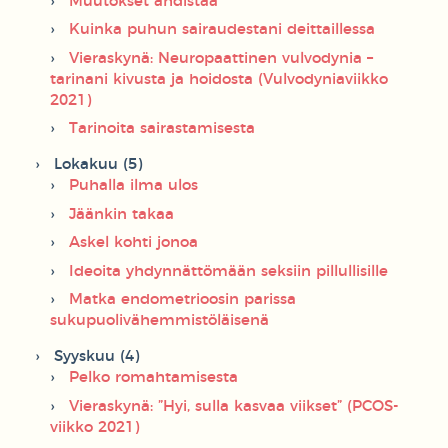
Muutokset ahdistaa
Kuinka puhun sairaudestani deittaillessa
Vieraskynä: Neuropaattinen vulvodynia –
tarinani kivusta ja hoidosta (Vulvodyniaviikko
2021)
Tarinoita sairastamisesta
Lokakuu (5)
Puhalla ilma ulos
Jäänkin takaa
Askel kohti jonoa
Ideoita yhdynnättömään seksiin pillullisille
Matka endometrioosin parissa
sukupuolivähemmistöläisenä
Syyskuu (4)
Pelko romahtamisesta
Vieraskynä: ”Hyi, sulla kasvaa viikset” (PCOS-
viikko 2021)