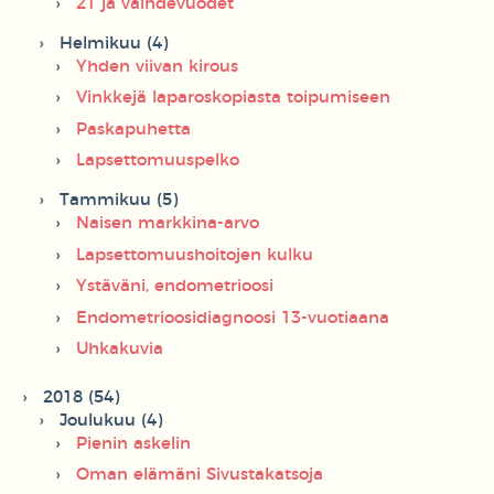
21 ja vaihdevuodet
Helmikuu (4)
Yhden viivan kirous
Vinkkejä laparoskopiasta toipumiseen
Paskapuhetta
Lapsettomuuspelko
Tammikuu (5)
Naisen markkina-arvo
Lapsettomuushoitojen kulku
Ystäväni, endometrioosi
Endometrioosidiagnoosi 13-vuotiaana
Uhkakuvia
2018 (54)
Joulukuu (4)
Pienin askelin
Oman elämäni Sivustakatsoja