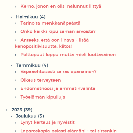
Kerho, johon en olisi halunnut liittyä
Helmikuu (4)
Tarinoita menkkahäpeästä
Onko kaikki kipu saman arvoista?
Anteeks, että oon lihava - lisää
kehopositiivisuutta, kiitos!
Polttopuut loppu mutta mieli luottavainen
Tammikuu (4)
Vapaaehtoisesti sairas epänainen?
Oikeus terveyteen
Endometrioosi ja ammatinvalinta
Työelämän kipuiluja
2023 (39)
Joulukuu (3)
Lyhyt kertaus ja hyvästit
Laparoskopia pelasti elämäni - tai sittenkin