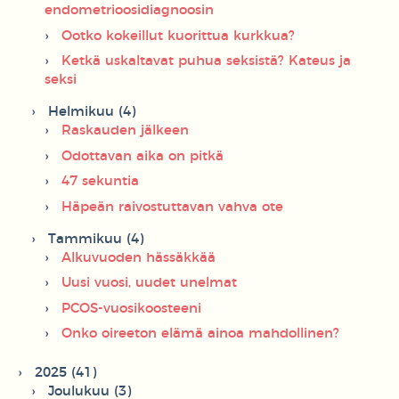
endometrioosidiagnoosin
Ootko kokeillut kuorittua kurkkua?
Ketkä uskaltavat puhua seksistä? Kateus ja
seksi
Helmikuu (4)
Raskauden jälkeen
Odottavan aika on pitkä
47 sekuntia
Häpeän raivostuttavan vahva ote
Tammikuu (4)
Alkuvuoden hässäkkää
Uusi vuosi, uudet unelmat
PCOS-vuosikoosteeni
Onko oireeton elämä ainoa mahdollinen?
2025 (41)
Joulukuu (3)