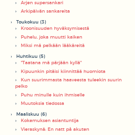
Arjen supersankari
Arkipäivän sankareita
Toukokuu (3)
Kroonisuuden hyväksymisestä
Puhelu, joka muutti kaiken
Miksi mä pelkään lääkäreitä
Huhtikuu (5)
"Taatana mä pärjään kyllä"
Kipuunkin pitäisi kiinnittää huomiota
Kun suurimmasta haaveesta tuleekin suurin
pelko
Puhu minulle kuin ihmiselle
Muutoksia tiedossa
Maaliskuu (6)
Kokemuksen asiantuntija
Vieraskynä: En natt på akuten