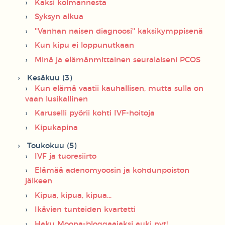
Kaksi kolmannesta
Syksyn alkua
''Vanhan naisen diagnoosi'' kaksikymppisenä
Kun kipu ei loppunutkaan
Minä ja elämänmittainen seuralaiseni PCOS
Kesäkuu (3)
Kun elämä vaatii kauhallisen, mutta sulla on
vaan lusikallinen
Karuselli pyörii kohti IVF-hoitoja
Kipukapina
Toukokuu (5)
IVF ja tuoresiirto
Elämää adenomyoosin ja kohdunpoiston
jälkeen
Kipua, kipua, kipua...
Ikävien tunteiden kvartetti
Haku Moona-bloggaajaksi auki nyt!