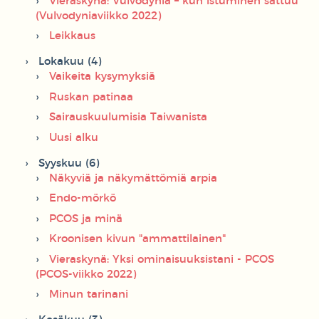
Vieraskynä: Vulvodynia – kun istuminen sattuu
(Vulvodyniaviikko 2022)
Leikkaus
Lokakuu (4)
Vaikeita kysymyksiä
Ruskan patinaa
Sairauskuulumisia Taiwanista
Uusi alku
Syyskuu (6)
Näkyviä ja näkymättömiä arpia
Endo-mörkö
PCOS ja minä
Kroonisen kivun "ammattilainen"
Vieraskynä: Yksi ominaisuuksistani - PCOS
(PCOS-viikko 2022)
Minun tarinani