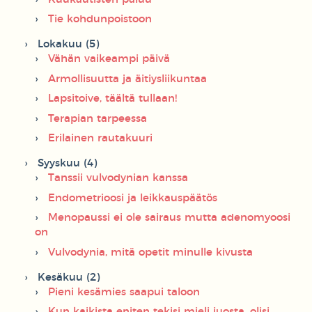
Tie kohdunpoistoon
Lokakuu (5)
Vähän vaikeampi päivä
Armollisuutta ja äitiysliikuntaa
Lapsitoive, täältä tullaan!
Terapian tarpeessa
Erilainen rautakuuri
Syyskuu (4)
Tanssii vulvodynian kanssa
Endometrioosi ja leikkauspäätös
Menopaussi ei ole sairaus mutta adenomyoosi
on
Vulvodynia, mitä opetit minulle kivusta
Kesäkuu (2)
Pieni kesämies saapui taloon
Kun kaikista eniten tekisi mieli juosta, olisi