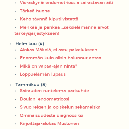
Vieraskynä: endometrioosia sairastavan äiti
Tärkeä huone
Keho täynnä kiputiivistettä
Menkää ja pankaa ...seksielämänne arvot
tärkeysjärjestykseen!
Helmikuu (4)
Alokas Mäkelä, ei astu palvelukseen
Enemmän kuin olisin halunnut antaa
Mikä on vapaa-ajan hinta?
Loppuelämän lupaus
Tammikuu (5)
Sairauden runtelema parisuhde
Doulani endometrioosi
Sivuoireiden ja opiskelun sekamelska
Ominaisuudesta diagnoosiksi
Kirjoittaja-alokas Mustonen