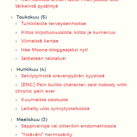
tärkeintä pysähtyä
Toukokuu (5)
Turkkilaista terveydenhoitoa
Kiitos kirjoitusvuosista, kiitos ja kumarrus
Viimeistä kertaa
Hae Moona-bloggaajaksi nyt!
Jatketaan taistelua!
Huhtikuu (4)
Selviytymistä oravanpyörän kyydissä
[ENG] Pain builds character; said nobody with
chronic pain ever
Kuumeista odotusta
Leikelty ulos synnytystalkoista
Maaliskuu (3)
Sappivaivoja vai sittenkin endometrioosia
"Ystäväni" hermosärky