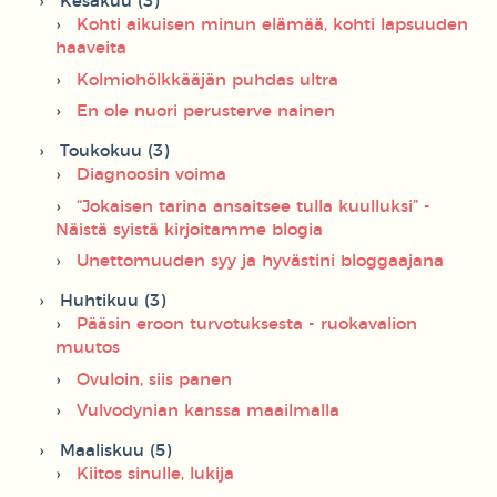
Kesäkuu (3)
Kohti aikuisen minun elämää, kohti lapsuuden
haaveita
Kolmiohölkkääjän puhdas ultra
En ole nuori perusterve nainen
Toukokuu (3)
Diagnoosin voima
“Jokaisen tarina ansaitsee tulla kuulluksi” -
Näistä syistä kirjoitamme blogia
Unettomuuden syy ja hyvästini bloggaajana
Huhtikuu (3)
Pääsin eroon turvotuksesta - ruokavalion
muutos
Ovuloin, siis panen
Vulvodynian kanssa maailmalla
Maaliskuu (5)
Kiitos sinulle, lukija