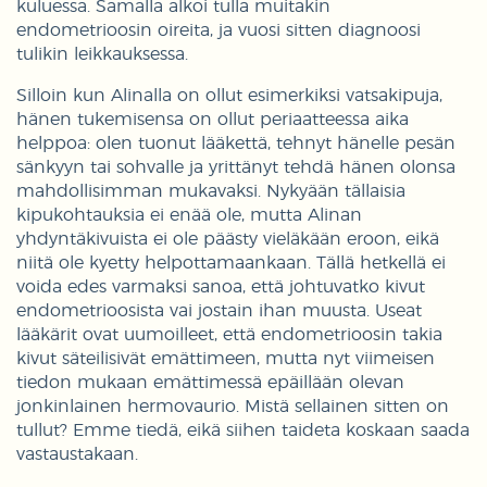
kuluessa. Samalla alkoi tulla muitakin
endometrioosin oireita, ja vuosi sitten diagnoosi
tulikin leikkauksessa.
Silloin kun Alinalla on ollut esimerkiksi vatsakipuja,
hänen tukemisensa on ollut periaatteessa aika
helppoa: olen tuonut lääkettä, tehnyt hänelle pesän
sänkyyn tai sohvalle ja yrittänyt tehdä hänen olonsa
mahdollisimman mukavaksi. Nykyään tällaisia
kipukohtauksia ei enää ole, mutta Alinan
yhdyntäkivuista ei ole päästy vieläkään eroon, eikä
niitä ole kyetty helpottamaankaan. Tällä hetkellä ei
voida edes varmaksi sanoa, että johtuvatko kivut
endometrioosista vai jostain ihan muusta. Useat
lääkärit ovat uumoilleet, että endometrioosin takia
kivut säteilisivät emättimeen, mutta nyt viimeisen
tiedon mukaan emättimessä epäillään olevan
jonkinlainen hermovaurio. Mistä sellainen sitten on
tullut? Emme tiedä, eikä siihen taideta koskaan saada
vastaustakaan.