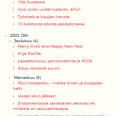
Ylös kuopasta
Uusi vuosi, uudet lupauks.. eiku?
Työnhakua kipujen kanssa
10 koditonta alkiota pakastimessa
2022 (36)
Joulukuu (4)
Merry Crisis and Happy New Fear
Kirje Pukille
Lapsettomuus, painonhallinta ja PCOS
Äitiys, toiveista suurin
Marraskuu (5)
Mun hoitopolku - matka kivien ja kuoppien
halki
Uuden alun jälkeen
Endometrioosia sairastavan seksivau eli
millaista on seksuaaliterapia