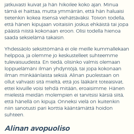
jatkuvasti kuivat ja hän hikoilee koko ajan. Minua
tämä ei haittaa, mutta ymmärrän, että hän haluaisi
tietenkin kokea itsensä viehättäväksi. Toivon todella,
että hänen kipujaan voitaisiin joskus ehkäistä tai jopa
päästä niistä kokonaan eroon. Olisi todella hienoa
saada seksielämä takaisin.
Yhdessäolo seksittömänä ei ole meille kummallekaan
helppoa, ja olemme jo keskustelleet suhteemme
tulevaisuudesta. En tiedä, olisinko valmis olemaan
loppuelämäni ilman yhdyntöjä, tai jopa kokonaan
ilman minkäänlaista seksiä. Alinan puolestaan on
ollut vahvasti sitä mieltä, että jos lääkärit toteaisivat,
ettei kivuille voisi tehdä mitään, eroaisimme. Hänen
mielestä meidän molempien ei tarvitsisi kärsiä siitä,
että hänellä on kipuja. Onneksi vielä on kuitenkin
niin sanotusti pari korttia kääntämättä hoidon
suhteen.
Alinan avopuoliso