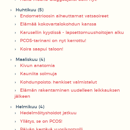
Huhtikuu (5)
Endometrioosin aiheuttamat vatsaoireet
Elämää kokovartalokohdun kanssa
Karusellin kyydissä - lapsettomuushoitojen alku
PCOS-tarinani on nyt kerrottu!
Koira saapui taloon!
Maaliskuu (4)
Kivun anatomia
Kauniita solmuja
Kohdunpoisto: henkiset valmistelut
Elämän rakentaminen uudelleen leikkauksen
jälkeen
Helmikuu (4)
Hedelmöityshoidot jatkuu
Yllätys, se on PCOS!
Päivän kestävä vuosikontrolli