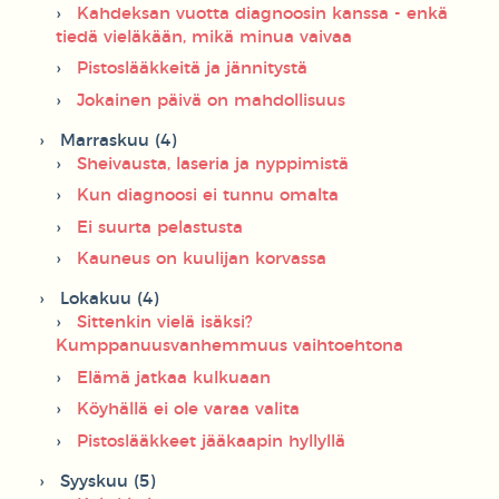
Kahdeksan vuotta diagnoosin kanssa - enkä
tiedä vieläkään, mikä minua vaivaa
Pistoslääkkeitä ja jännitystä
Jokainen päivä on mahdollisuus
Marraskuu (4)
Sheivausta, laseria ja nyppimistä
Kun diagnoosi ei tunnu omalta
Ei suurta pelastusta
Kauneus on kuulijan korvassa
Lokakuu (4)
Sittenkin vielä isäksi?
Kumppanuusvanhemmuus vaihtoehtona
Elämä jatkaa kulkuaan
Köyhällä ei ole varaa valita
Pistoslääkkeet jääkaapin hyllyllä
Syyskuu (5)