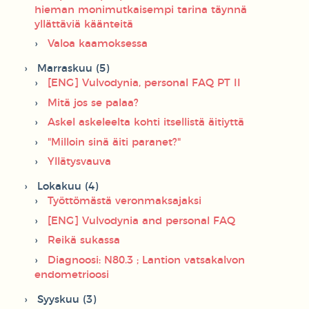
hieman monimutkaisempi tarina täynnä
yllättäviä käänteitä
Valoa kaamoksessa
Marraskuu (5)
[ENG] Vulvodynia, personal FAQ PT II
Mitä jos se palaa?
Askel askeleelta kohti itsellistä äitiyttä
"Milloin sinä äiti paranet?"
Yllätysvauva
Lokakuu (4)
Työttömästä veronmaksajaksi
[ENG] Vulvodynia and personal FAQ
Reikä sukassa
Diagnoosi: N80.3 ; Lantion vatsakalvon
endometrioosi
Syyskuu (3)