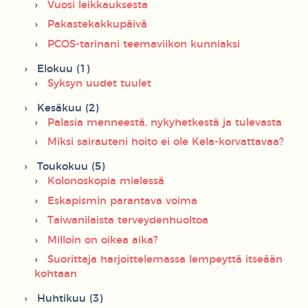
Vuosi leikkauksesta
Pakastekakkupäivä
PCOS-tarinani teemaviikon kunniaksi
Elokuu (1)
Syksyn uudet tuulet
Kesäkuu (2)
Palasia menneestä, nykyhetkestä ja tulevasta
Miksi sairauteni hoito ei ole Kela-korvattavaa?
Toukokuu (5)
Kolonoskopia mielessä
Eskapismin parantava voima
Taiwanilaista terveydenhuoltoa
Milloin on oikea aika?
Suorittaja harjoittelemassa lempeyttä itseään
kohtaan
Huhtikuu (3)