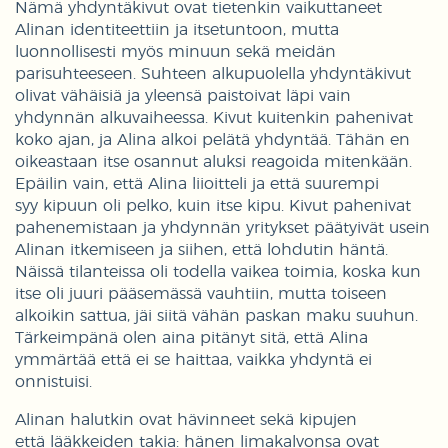
Nämä yhdyntäkivut ovat tietenkin vaikuttaneet
Alinan identiteettiin ja itsetuntoon, mutta
luonnollisesti myös minuun sekä meidän
parisuhteeseen. Suhteen alkupuolella yhdyntäkivut
olivat vähäisiä ja yleensä paistoivat läpi vain
yhdynnän alkuvaiheessa. Kivut kuitenkin pahenivat
koko ajan, ja Alina alkoi pelätä yhdyntää. Tähän en
oikeastaan itse osannut aluksi reagoida mitenkään.
Epäilin vain, että Alina liioitteli ja että suurempi
syy kipuun oli pelko, kuin itse kipu. Kivut pahenivat
pahenemistaan ja yhdynnän yritykset päätyivät usein
Alinan itkemiseen ja siihen, että lohdutin häntä.
Näissä tilanteissa oli todella vaikea toimia, koska kun
itse oli juuri pääsemässä vauhtiin, mutta toiseen
alkoikin sattua, jäi siitä vähän paskan maku suuhun.
Tärkeimpänä olen aina pitänyt sitä, että Alina
ymmärtää että ei se haittaa, vaikka yhdyntä ei
onnistuisi.
Alinan halutkin ovat hävinneet sekä kipujen
että lääkkeiden takia: hänen limakalvonsa ovat