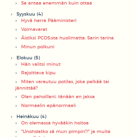
Se antaa enemmän kuin ottaa
Syyskuu (4)
Hyvä herra Pääministeri
Voimavarat
Äidiksi PCOS:sta huolimatta: Sarin tarina
Minun polkuni
Elokuu (5)
Hän valitsi minut
Rajoittava kipu
Miten varautuu potilas, joka pelkää tai
jännittää?
Olen pahoillani, tänään en jaksa
Normaalin epänormaali
Heinäkuu (4)
On olemassa hyvääkin hoitoa
"Unohdatko sä mun pimpin?!" ja muita