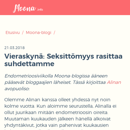
Avaa
navigaat
Etusivu
/
Moona-blogi
/
21.03.2018
Vieraskynä: Seksittömyys rasittaa
suhdettamme
Endometrioosiviikolla Moona-blogissa ääneen
pääsevät bloggaajien läheiset. Tässä kirjoittaa
Alinan
avopuoliso:
Olemme Alinan kanssa olleet yhdessä nyt noin
kolme vuotta. Kun aloimme seurustella, Alinalla ei
ollut juurikaan mitään endometrioosin oireita.
Muutaman kuukauden jälkeen hänellä alkoivat
yhdyntäkivut, jotka vain pahenivat kuukausien