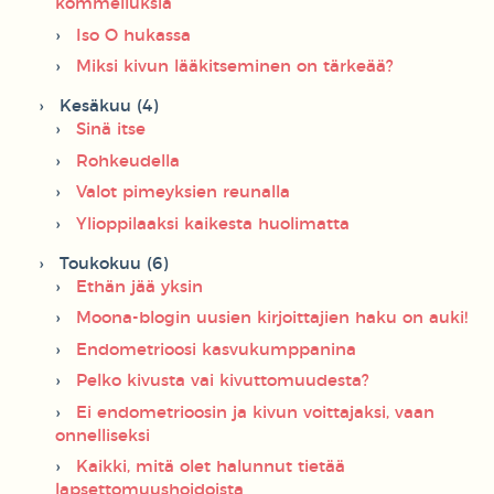
kommelluksia
Iso O hukassa
Miksi kivun lääkitseminen on tärkeää?
Kesäkuu (4)
Sinä itse
Rohkeudella
Valot pimeyksien reunalla
Ylioppilaaksi kaikesta huolimatta
Toukokuu (6)
Ethän jää yksin
Moona-blogin uusien kirjoittajien haku on auki!
Endometrioosi kasvukumppanina
Pelko kivusta vai kivuttomuudesta?
Ei endometrioosin ja kivun voittajaksi, vaan
onnelliseksi
Kaikki, mitä olet halunnut tietää
lapsettomuushoidoista