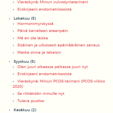
Vieraskynä: Minun vulvodyniatarinani
Erokirjeeni endometrioosista
Lokakuu (5)
Hormonimyrskyssä
Päivä kerrallaan eteenpäin
Mä en ole laiska
Sisäinen ja ulkoisesti epämääräinen sairaus
Matka sinne ja takaisin
Syyskuu (5)
Olen juuri oikeassa paikassa juuri nyt
Erokirjeeni endometrioosista
Vieraskynä: Minun PCOS-tarinani (PCOS-viikko
2020)
Se riittäköön minulle nyt
Tuleva puoliso
Kesäkuu (2)