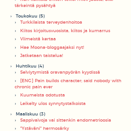
tärkeintä pysähtyä
Toukokuu (5)
Turkkilaista terveydenhoitoa
Kiitos kirjoitusvuosista, kiitos ja kumarrus
Viimeistä kertaa
Hae Moona-bloggaajaksi nyt!
Jatketaan taistelua!
Huhtikuu (4)
Selviytymistä oravanpyörän kyydissä
[ENG] Pain builds character; said nobody with
chronic pain ever
Kuumeista odotusta
Leikelty ulos synnytystalkoista
Maaliskuu (3)
Sappivaivoja vai sittenkin endometrioosia
"Ystäväni" hermosärky