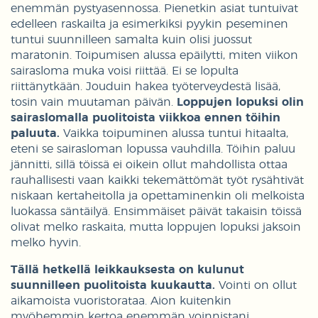
enemmän pystyasennossa. Pienetkin asiat tuntuivat
edelleen raskailta ja esimerkiksi pyykin peseminen
tuntui suunnilleen samalta kuin olisi juossut
maratonin. Toipumisen alussa epäilytti, miten viikon
sairasloma muka voisi riittää. Ei se lopulta
riittänytkään. Jouduin hakea työterveydestä lisää,
tosin vain muutaman päivän.
Loppujen lopuksi olin
sairaslomalla puolitoista viikkoa ennen töihin
paluuta.
Vaikka toipuminen alussa tuntui hitaalta,
eteni se sairasloman lopussa vauhdilla. Töihin paluu
jännitti, sillä töissä ei oikein ollut mahdollista ottaa
rauhallisesti vaan kaikki tekemättömät työt rysähtivät
niskaan kertaheitolla ja opettaminenkin oli melkoista
luokassa säntäilyä. Ensimmäiset päivät takaisin töissä
olivat melko raskaita, mutta loppujen lopuksi jaksoin
melko hyvin.
Tällä hetkellä leikkauksesta on kulunut
suunnilleen puolitoista kuukautta.
Vointi on ollut
aikamoista vuoristorataa. Aion kuitenkin
myöhemmin kertoa enemmän voinnistani