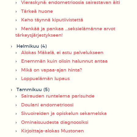
Vieraskynä: endometrioosia sairastavan äiti
Tärkeä huone
Keho täynnä kiputiivistettä
Menkää ja pankaa ...seksielämänne arvot
tärkeysjärjestykseen!
Helmikuu (4)
Alokas Mäkelä, ei astu palvelukseen
Enemmän kuin olisin halunnut antaa
Mikä on vapaa-ajan hinta?
Loppuelämän lupaus
Tammikuu (5)
Sairauden runtelema parisuhde
Doulani endometrioosi
Sivuoireiden ja opiskelun sekamelska
Ominaisuudesta diagnoosiksi
Kirjoittaja-alokas Mustonen