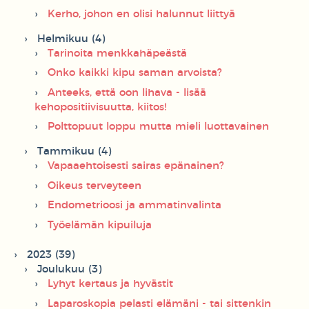
Kerho, johon en olisi halunnut liittyä
Helmikuu (4)
Tarinoita menkkahäpeästä
Onko kaikki kipu saman arvoista?
Anteeks, että oon lihava - lisää
kehopositiivisuutta, kiitos!
Polttopuut loppu mutta mieli luottavainen
Tammikuu (4)
Vapaaehtoisesti sairas epänainen?
Oikeus terveyteen
Endometrioosi ja ammatinvalinta
Työelämän kipuiluja
2023 (39)
Joulukuu (3)
Lyhyt kertaus ja hyvästit
Laparoskopia pelasti elämäni - tai sittenkin