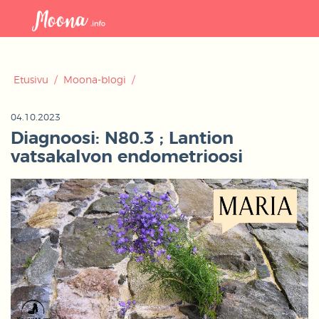
Avaa
navigaat
Etusivu
/
Moona-blogi
/
04.10.2023
Diagnoosi: N80.3 ; Lantion
vatsakalvon endometrioosi