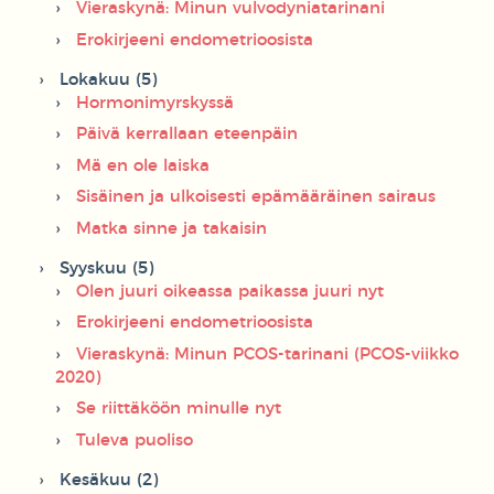
Vieraskynä: Minun vulvodyniatarinani
Erokirjeeni endometrioosista
Lokakuu (5)
Hormonimyrskyssä
Päivä kerrallaan eteenpäin
Mä en ole laiska
Sisäinen ja ulkoisesti epämääräinen sairaus
Matka sinne ja takaisin
Syyskuu (5)
Olen juuri oikeassa paikassa juuri nyt
Erokirjeeni endometrioosista
Vieraskynä: Minun PCOS-tarinani (PCOS-viikko
2020)
Se riittäköön minulle nyt
Tuleva puoliso
Kesäkuu (2)