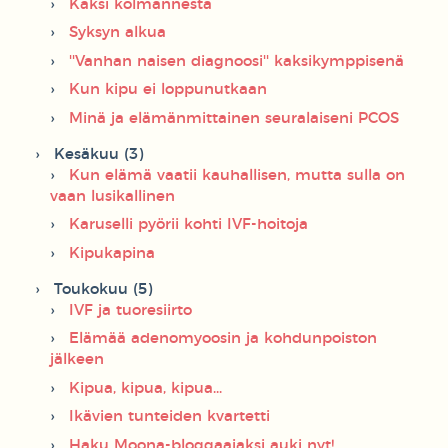
Kaksi kolmannesta
Syksyn alkua
''Vanhan naisen diagnoosi'' kaksikymppisenä
Kun kipu ei loppunutkaan
Minä ja elämänmittainen seuralaiseni PCOS
Kesäkuu (3)
Kun elämä vaatii kauhallisen, mutta sulla on
vaan lusikallinen
Karuselli pyörii kohti IVF-hoitoja
Kipukapina
Toukokuu (5)
IVF ja tuoresiirto
Elämää adenomyoosin ja kohdunpoiston
jälkeen
Kipua, kipua, kipua...
Ikävien tunteiden kvartetti
Haku Moona-bloggaajaksi auki nyt!