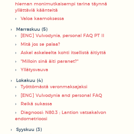
hieman monimutkaisempi tarina täynnä
yllättäviä käänteitä
Valoa kaamoksessa
Marraskuu (5)
[ENG] Vulvodynia, personal FAQ PT II
Mitä jos se palaa?
Askel askeleelta kohti itsellistä äitiyttä
"Milloin sinä äiti paranet?"
Yllätysvauva
Lokakuu (4)
Työttömästä veronmaksajaksi
[ENG] Vulvodynia and personal FAQ
Reikä sukassa
Diagnoosi: N80.3 ; Lantion vatsakalvon
endometrioosi
Syyskuu (3)