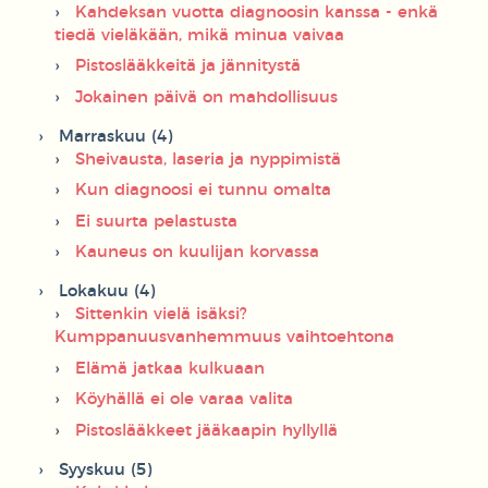
Kahdeksan vuotta diagnoosin kanssa - enkä
tiedä vieläkään, mikä minua vaivaa
Pistoslääkkeitä ja jännitystä
Jokainen päivä on mahdollisuus
Marraskuu (4)
Sheivausta, laseria ja nyppimistä
Kun diagnoosi ei tunnu omalta
Ei suurta pelastusta
Kauneus on kuulijan korvassa
Lokakuu (4)
Sittenkin vielä isäksi?
Kumppanuusvanhemmuus vaihtoehtona
Elämä jatkaa kulkuaan
Köyhällä ei ole varaa valita
Pistoslääkkeet jääkaapin hyllyllä
Syyskuu (5)