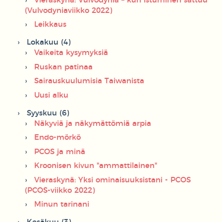
Vieraskynä: Vulvodynia – kun istuminen sattuu
(Vulvodyniaviikko 2022)
Leikkaus
Lokakuu (4)
Vaikeita kysymyksiä
Ruskan patinaa
Sairauskuulumisia Taiwanista
Uusi alku
Syyskuu (6)
Näkyviä ja näkymättömiä arpia
Endo-mörkö
PCOS ja minä
Kroonisen kivun "ammattilainen"
Vieraskynä: Yksi ominaisuuksistani - PCOS
(PCOS-viikko 2022)
Minun tarinani