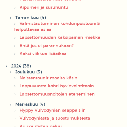
Kipumeri ja suruhuntu
Tammikuu (4)
Valmistautuminen kohdunpoistoon: 5
helpottavaa asiaa
Lapsettomuuden kaksipäinen miekka
Entä jos ei parannukaan?
Kaksi viikkoa lisäaikaa
2024 (38)
Joulukuu (3)
Naistentaudit maalta käsin
Loppuvuotta kohti hyvinvointiteoin
Lapsettomuushoitojen eteneminen
Marraskuu (4)
Hyppy Vulvodynian saappaisiin
Vulvodyniasta ja suostumuksesta
Kuukautisten paluu