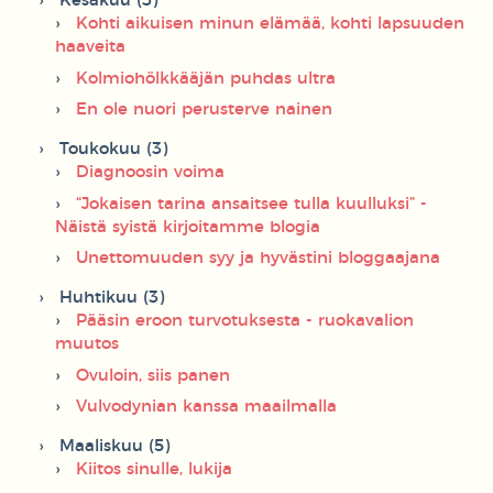
Kesäkuu (3)
Kohti aikuisen minun elämää, kohti lapsuuden
haaveita
Kolmiohölkkääjän puhdas ultra
En ole nuori perusterve nainen
Toukokuu (3)
Diagnoosin voima
“Jokaisen tarina ansaitsee tulla kuulluksi” -
Näistä syistä kirjoitamme blogia
Unettomuuden syy ja hyvästini bloggaajana
Huhtikuu (3)
Pääsin eroon turvotuksesta - ruokavalion
muutos
Ovuloin, siis panen
Vulvodynian kanssa maailmalla
Maaliskuu (5)
Kiitos sinulle, lukija