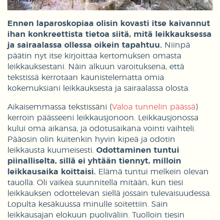
Ennen laparoskopiaa olisin kovasti itse kaivannut
ihan konkreettista tietoa siitä, mitä leikkauksessa
ja sairaalassa ollessa oikein tapahtuu.
Niinpä
päätin nyt itse kirjoittaa kertomuksen omasta
leikkauksestani. Näin alkuun varoituksena, että
tekstissä kerrotaan kaunistelematta omia
kokemuksiani leikkauksesta ja sairaalassa olosta.
Aikaisemmassa tekstissäni (
Valoa tunnelin päässä
)
kerroin päässeeni leikkausjonoon. Leikkausjonossa
kului oma aikansa, ja odotusaikana vointi vaihteli.
Pääosin olin kuitenkin hyvin kipeä ja odotin
leikkausta kuumeisesti.
Odottaminen tuntui
piinalliselta, sillä ei yhtään tiennyt, milloin
leikkausaika koittaisi.
Elämä tuntui melkein olevan
tauolla. Oli vaikea suunnitella mitään, kun tiesi
leikkauksen odottelevan siellä jossain tulevaisuudessa.
Lopulta kesäkuussa minulle soitettiin. Sain
leikkausajan elokuun puoliväliin. Tuolloin tiesin