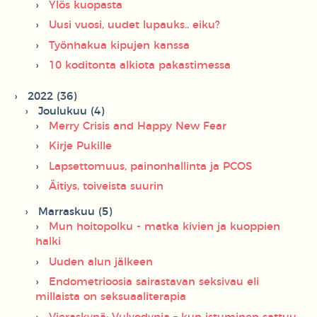
Ylös kuopasta
Uusi vuosi, uudet lupauks.. eiku?
Työnhakua kipujen kanssa
10 koditonta alkiota pakastimessa
2022 (36)
Joulukuu (4)
Merry Crisis and Happy New Fear
Kirje Pukille
Lapsettomuus, painonhallinta ja PCOS
Äitiys, toiveista suurin
Marraskuu (5)
Mun hoitopolku - matka kivien ja kuoppien
halki
Uuden alun jälkeen
Endometrioosia sairastavan seksivau eli
millaista on seksuaaliterapia