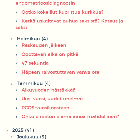
endometrioosidiagnoosin
Ootko kokeillut kuorittua kurkkua?
Ketkä uskaltavat puhua seksistä? Kateus ja
seksi
Helmikuu (4)
Raskauden jälkeen
Odottavan aika on pitkä
47 sekuntia
Häpeän raivostuttavan vahva ote
Tammikuu (4)
Alkuvuoden hässäkkää
Uusi vuosi, uudet unelmat
PCOS-vuosikoosteeni
Onko oireeton elämä ainoa mahdollinen?
2025 (41)
Joulukuu (3)