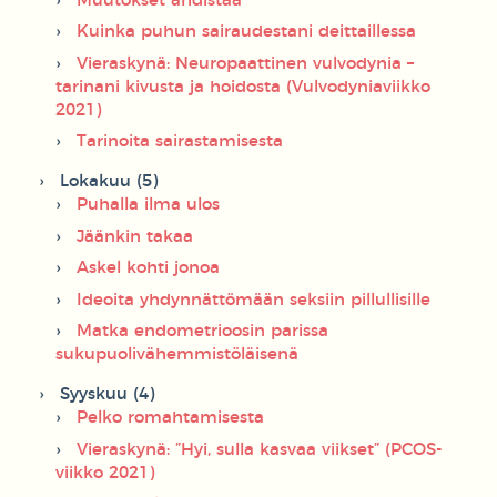
Muutokset ahdistaa
Kuinka puhun sairaudestani deittaillessa
Vieraskynä: Neuropaattinen vulvodynia –
tarinani kivusta ja hoidosta (Vulvodyniaviikko
2021)
Tarinoita sairastamisesta
Lokakuu (5)
Puhalla ilma ulos
Jäänkin takaa
Askel kohti jonoa
Ideoita yhdynnättömään seksiin pillullisille
Matka endometrioosin parissa
sukupuolivähemmistöläisenä
Syyskuu (4)
Pelko romahtamisesta
Vieraskynä: ”Hyi, sulla kasvaa viikset” (PCOS-
viikko 2021)