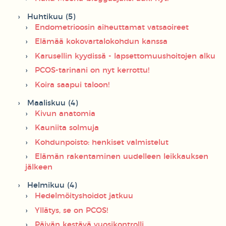
Huhtikuu (5)
Endometrioosin aiheuttamat vatsaoireet
Elämää kokovartalokohdun kanssa
Karusellin kyydissä - lapsettomuushoitojen alku
PCOS-tarinani on nyt kerrottu!
Koira saapui taloon!
Maaliskuu (4)
Kivun anatomia
Kauniita solmuja
Kohdunpoisto: henkiset valmistelut
Elämän rakentaminen uudelleen leikkauksen
jälkeen
Helmikuu (4)
Hedelmöityshoidot jatkuu
Yllätys, se on PCOS!
Päivän kestävä vuosikontrolli