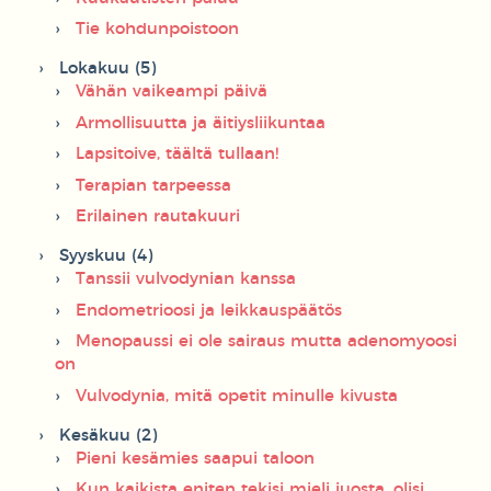
Tie kohdunpoistoon
Lokakuu (5)
Vähän vaikeampi päivä
Armollisuutta ja äitiysliikuntaa
Lapsitoive, täältä tullaan!
Terapian tarpeessa
Erilainen rautakuuri
Syyskuu (4)
Tanssii vulvodynian kanssa
Endometrioosi ja leikkauspäätös
Menopaussi ei ole sairaus mutta adenomyoosi
on
Vulvodynia, mitä opetit minulle kivusta
Kesäkuu (2)
Pieni kesämies saapui taloon
Kun kaikista eniten tekisi mieli juosta, olisi