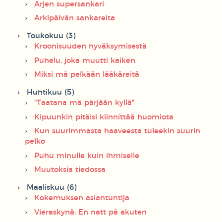
Arjen supersankari
Arkipäivän sankareita
Toukokuu (3)
Kroonisuuden hyväksymisestä
Puhelu, joka muutti kaiken
Miksi mä pelkään lääkäreitä
Huhtikuu (5)
"Taatana mä pärjään kyllä"
Kipuunkin pitäisi kiinnittää huomiota
Kun suurimmasta haaveesta tuleekin suurin
pelko
Puhu minulle kuin ihmiselle
Muutoksia tiedossa
Maaliskuu (6)
Kokemuksen asiantuntija
Vieraskynä: En natt på akuten