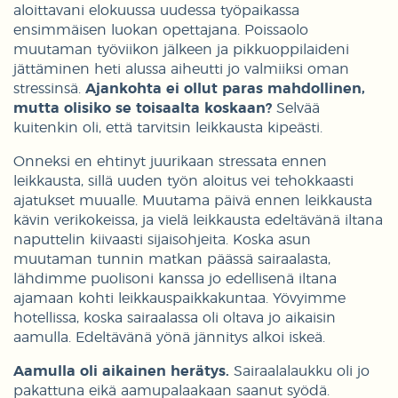
aloittavani elokuussa uudessa työpaikassa
ensimmäisen luokan opettajana. Poissaolo
muutaman työviikon jälkeen ja pikkuoppilaideni
jättäminen heti alussa aiheutti jo valmiiksi oman
stressinsä.
Ajankohta ei ollut paras mahdollinen,
mutta olisiko se toisaalta koskaan?
Selvää
kuitenkin oli, että tarvitsin leikkausta kipeästi.
Onneksi en ehtinyt juurikaan stressata ennen
leikkausta, sillä uuden työn aloitus vei tehokkaasti
ajatukset muualle. Muutama päivä ennen leikkausta
kävin verikokeissa, ja vielä leikkausta edeltävänä iltana
naputtelin kiivaasti sijaisohjeita. Koska asun
muutaman tunnin matkan päässä sairaalasta,
lähdimme puolisoni kanssa jo edellisenä iltana
ajamaan kohti leikkauspaikkakuntaa. Yövyimme
hotellissa, koska sairaalassa oli oltava jo aikaisin
aamulla. Edeltävänä yönä jännitys alkoi iskeä.
Aamulla oli aikainen herätys.
Sairaalalaukku oli jo
pakattuna eikä aamupalaakaan saanut syödä.