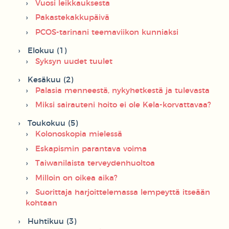
Vuosi leikkauksesta
Pakastekakkupäivä
PCOS-tarinani teemaviikon kunniaksi
Elokuu (1)
Syksyn uudet tuulet
Kesäkuu (2)
Palasia menneestä, nykyhetkestä ja tulevasta
Miksi sairauteni hoito ei ole Kela-korvattavaa?
Toukokuu (5)
Kolonoskopia mielessä
Eskapismin parantava voima
Taiwanilaista terveydenhuoltoa
Milloin on oikea aika?
Suorittaja harjoittelemassa lempeyttä itseään
kohtaan
Huhtikuu (3)