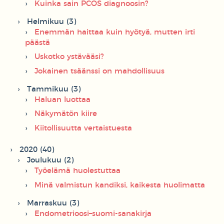
Kuinka sain PCOS diagnoosin?
Helmikuu (3)
Enemmän haittaa kuin hyötyä, mutten irti
päästä
Uskotko ystävääsi?
Jokainen tsäänssi on mahdollisuus
Tammikuu (3)
Haluan luottaa
Näkymätön kiire
Kiitollisuutta vertaistuesta
2020 (40)
Joulukuu (2)
Työelämä huolestuttaa
Minä valmistun kandiksi, kaikesta huolimatta
Marraskuu (3)
Endometrioosi–suomi-sanakirja