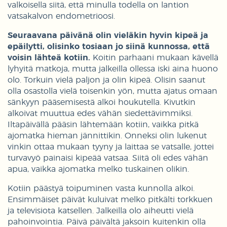
valkoisella siitä, että minulla todella on lantion
vatsakalvon endometrioosi.
Seuraavana päivänä olin vieläkin hyvin kipeä ja
epäilytti, olisinko tosiaan jo siinä kunnossa, että
voisin lähteä kotiin.
Koitin parhaani mukaan kävellä
lyhyitä matkoja, mutta jalkeilla ollessa iski aina huono
olo. Torkuin vielä paljon ja olin kipeä. Olisin saanut
olla osastolla vielä toisenkin yön, mutta ajatus omaan
sänkyyn pääsemisestä alkoi houkutella. Kivutkin
alkoivat muuttua edes vähän siedettävimmiksi.
Iltapäivällä pääsin lähtemään kotiin, vaikka pitkä
ajomatka hieman jännittikin. Onneksi olin lukenut
vinkin ottaa mukaan tyyny ja laittaa se vatsalle, jottei
turvavyö painaisi kipeää vatsaa. Siitä oli edes vähän
apua, vaikka ajomatka melko tuskainen olikin.
Kotiin päästyä toipuminen vasta kunnolla alkoi.
Ensimmäiset päivät kuluivat melko pitkälti torkkuen
ja televisiota katsellen. Jalkeilla olo aiheutti vielä
pahoinvointia. Päivä päivältä jaksoin kuitenkin olla