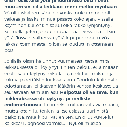
olisin osastolla yötä ja luultavasti olisin ollut
muutenkin, sillä leikkaus meni melko myöhään.
Yö oli tuskainen. Kipujen vuoksi nukkuminen oli
vaikeaa ja lisäksi minua pissatti koko ajan. Pissalla
käyminen kuitenkin sattui eikä rakko tyhjentynyt
kunnolla, joten jouduin ravaamaan vessassa pitkin
yötä. Jossain vaiheessa yötä kipupumppu myös
lakkasi toimimasta, jolloin se jouduttiin ottamaan
pois.
Jo illalla olisin halunnut kuumeisesti tietää, mitä
leikkauksessa oli löytynyt. Eniten pelotti, että mitään
ei olisikaan löytynyt eikä kipuja selittäisi mikään ja
minua pidettäisiin luulosairaana. Jouduin kuitenkin
odottamaan leikkaavan lääkärin kanssa keskustelua
seuraavaan aamuun asti.
Helpotus oli valtava, kun
leikkauksessa oli löytynyt pinnallista
endometrioosia.
Ei onneksi mitään valtavia määriä,
mutta jotain kuitenkin ja itse asiassa juuri niistä
paikoista, mitä kipuilivat eniten. En ollut kuvitellut
kaikkea! Diagnoosi varmistui. Nyt oli mustaa