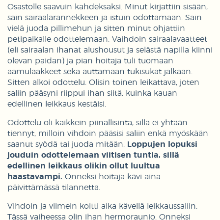
Osastolle saavuin kahdeksaksi. Minut kirjattiin sisään,
sain sairaalarannekkeen ja istuin odottamaan. Sain
vielä juoda pillimehun ja sitten minut ohjattiin
petipaikalle odottelemaan. Vaihdoin sairaalavaatteet
(eli sairaalan ihanat alushousut ja selästä napilla kiinni
olevan paidan) ja pian hoitaja tuli tuomaan
aamulääkkeet sekä auttamaan tukisukat jalkaan.
Sitten alkoi odottelu. Olisin toinen leikattava, joten
saliin pääsyni riippui ihan siitä, kuinka kauan
edellinen leikkaus kestäisi.
Odottelu oli kaikkein piinallisinta, sillä ei yhtään
tiennyt, milloin vihdoin pääsisi saliin enkä myöskään
saanut syödä tai juoda mitään.
Loppujen lopuksi
jouduin odottelemaan viitisen tuntia, sillä
edellinen leikkaus olikin ollut luultua
haastavampi.
Onneksi hoitaja kävi aina
päivittämässä tilannetta.
Vihdoin ja viimein koitti aika kävellä leikkaussaliin.
Tässä vaiheessa olin ihan hermoraunio. Onneksi