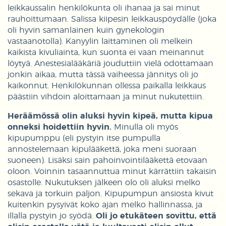
leikkaussalin henkilökunta oli ihanaa ja sai minut
rauhoittumaan. Salissa kiipesin leikkauspöydälle (joka
oli hyvin samanlainen kuin gynekologin
vastaanotolla). Kanyylin laittaminen oli melkein
kaikista kivuliainta, kun suonta ei vaan meinannut
löytyä. Anestesialääkäriä jouduttiin vielä odottamaan
jonkin aikaa, mutta tässä vaiheessa jännitys oli jo
kaikonnut. Henkilökunnan ollessa paikalla leikkaus
päästiin vihdoin aloittamaan ja minut nukutettiin.
Heräämössä olin aluksi hyvin kipeä, mutta kipua
onneksi hoidettiin hyvin.
Minulla oli myös
kipupumppu (eli pystyin itse pumpulla
annostelemaan kipulääkettä, joka meni suoraan
suoneen). Lisäksi sain pahoinvointilääkettä etovaan
oloon. Voinnin tasaannuttua minut kärrättiin takaisin
osastolle. Nukutuksen jälkeen olo oli aluksi melko
sekava ja torkuin paljon. Kipupumpun ansiosta kivut
kuitenkin pysyivät koko ajan melko hallinnassa, ja
illalla pystyin jo syödä.
Oli jo etukäteen sovittu, että