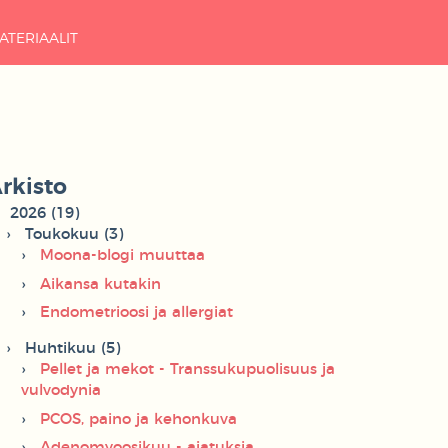
ATERIAALIT
rkisto
2026 (19)
Toukokuu (3)
Moona-blogi muuttaa
Aikansa kutakin
Endometrioosi ja allergiat
Huhtikuu (5)
Pellet ja mekot - Transsukupuolisuus ja
vulvodynia
PCOS, paino ja kehonkuva
Adenomyoosikuu - ajatuksia