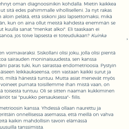
n tehnyt oman diagnoosinikin kohdalla. Mietin kaikkea
nnut sitä edes pahimmalle viholliselleni. Ja nyt rakas
 aloin pelätä, että siskoni jäisi lapsettomaksi, mikä
e. Hän, kun on aina ollut meistä kahdesta enemmän se
 kuulla sanat "menkat alkoi". Eli taaskaan ei
ä sanoa, jos toive lapsesta ei toteudukaan?
Kuinka
oimavaraksi. Siskollani olisi joku, jolla olisi pientä
toa sairauden moninaisuudesta, sen kanssa
äni paras tuki, kun sairastaa endometrioosia. Pystyin
en leikkaukseensa, otin vastaan kaikki surut ja
ti, miltä hänestä tuntuu. Mutta asiat menevät myös
voineet purnata toisillemme ihan mistä vaan, on
iltä toisesta tuntuu. Oli se sitten naaman kukkiminen
riöt tai "puukko persauksessa"- fiilis.
trioosin kanssa. Yhdessä ollaan naurettu ja
erittäin onnellisessa asemassa, että meillä on vahva
eitä kaikin mahdollisin tavoin elämässä
usuilla tanssimista.