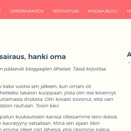
T
OIREPÄIVÄKIRJA
VERTAISTUKI
MOONA-BLOGI
M
A
sairaus, hanki oma
pääsevät bloggaajien läheiset. Tässä kirjoittaa
u kaksi vuotta sen jälkeen, kun omani oli
hetkeksi takaisin kuoppaan, josta olin itse kiivennyt
ttamasta shokista. Olin kovasti toivonut, että vain
ttäisiin rauhaan.
Toisin kävi.
lun kuukautisten kanssa ollessamme teini-ikäisiä.
 kauratyyny vatsallaan. Minä sen sijaan itkin
in emme olleet niin läheisiä, että olisimme paljoa