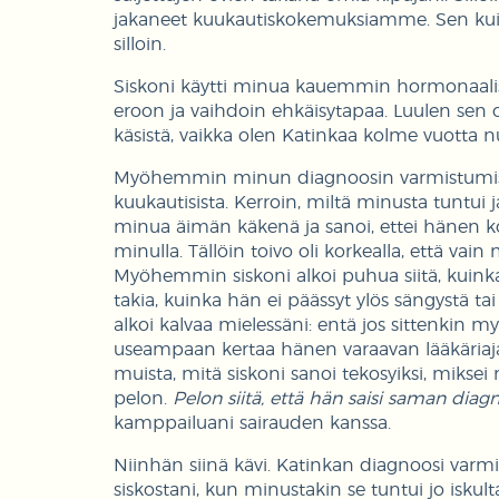
jakaneet kuukautiskokemuksiamme. Sen kuiten
silloin.
Siskoni käytti minua kauemmin hormonaalis
eroon ja vaihdoin ehkäisytapaa. Luulen sen 
käsistä, vaikka olen Katinkaa kolme vuotta 
Myöhemmin minun diagnoosin varmistumi
kuukautisista. Kerroin, miltä minusta tuntui 
minua äimän käkenä ja sanoi, ettei hänen k
minulla. Tällöin toivo oli korkealla, että vain 
Myöhemmin siskoni alkoi puhua siitä, kuink
takia, kuinka hän ei päässyt ylös sängystä ta
alkoi kalvaa mielessäni: entä jos sittenkin m
useampaan kertaa hänen varaavan lääkäriajan
muista, mitä siskoni sanoi tekosyiksi, miks
pelon.
Pelon siitä, että hän saisi saman diag
kamppailuani sairauden kanssa.
Niinhän siinä kävi. Katinkan diagnoosi varmist
siskostani, kun minustakin se tuntui jo iskul