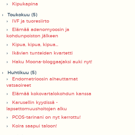
Kipukapina
Toukokuu (5)
IVF ja tuoresiirto
Elämää adenomyoosin ja
kohdunpoiston jälkeen
Kipua, kipua, kipua...
Ikävien tunteiden kvartetti
Haku Moona-bloggaajaksi auki nyt!
Huhtikuu (5)
Endometrioosin aiheuttamat
vatsaoireet
Elämää kokovartalokohdun kanssa
Karusellin kyydissä -
lapsettomuushoitojen alku
PCOS-tarinani on nyt kerrottu!
Koira saapui taloon!