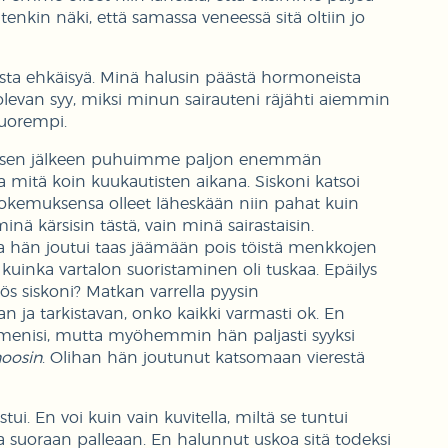
kin näki, että samassa veneessä sitä oltiin jo
ta ehkäisyä. Minä halusin päästä hormoneista
olevan syy, miksi minun sairauteni räjähti aiemmin
nuorempi.
sen jälkeen puhuimme paljon enemmän
ja mitä koin kuukautisten aikana. Siskoni katsoi
okemuksensa olleet läheskään niin pahat kuin
minä kärsisin tästä, vain minä sairastaisin.
a hän joutui taas jäämään pois töistä menkkojen
i kuinka vartalon suoristaminen oli tuskaa. Epäilys
yös siskoni? Matkan varrella pyysin
 ja tarkistavan, onko kaikki varmasti ok. En
ei menisi, mutta myöhemmin hän paljasti syyksi
noosin
. Olihan hän joutunut katsomaan vierestä
ui. En voi kuin vain kuvitella, miltä se tuntui
ta suoraan palleaan. En halunnut uskoa sitä todeksi