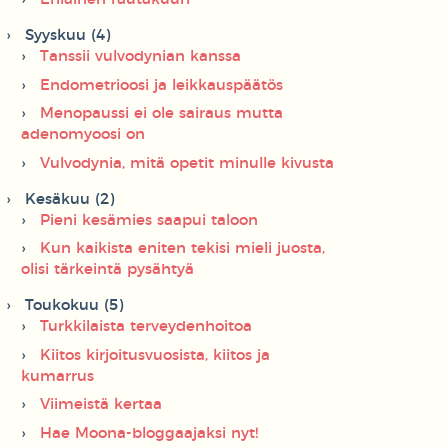
Syyskuu (4)
Tanssii vulvodynian kanssa
Endometrioosi ja leikkauspäätös
Menopaussi ei ole sairaus mutta
adenomyoosi on
Vulvodynia, mitä opetit minulle kivusta
Kesäkuu (2)
Pieni kesämies saapui taloon
Kun kaikista eniten tekisi mieli juosta,
olisi tärkeintä pysähtyä
Toukokuu (5)
Turkkilaista terveydenhoitoa
Kiitos kirjoitusvuosista, kiitos ja
kumarrus
Viimeistä kertaa
Hae Moona-bloggaajaksi nyt!