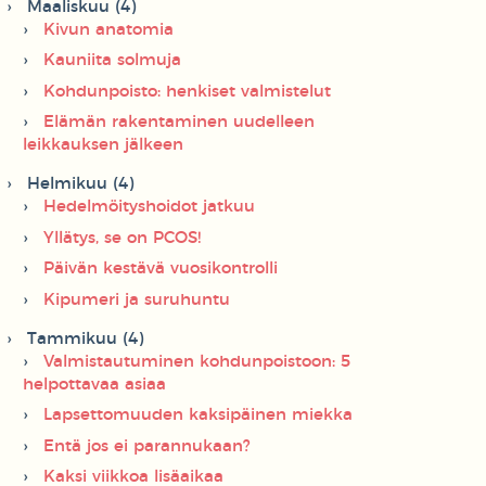
Maaliskuu (4)
Kivun anatomia
Kauniita solmuja
Kohdunpoisto: henkiset valmistelut
Elämän rakentaminen uudelleen
leikkauksen jälkeen
Helmikuu (4)
Hedelmöityshoidot jatkuu
Yllätys, se on PCOS!
Päivän kestävä vuosikontrolli
Kipumeri ja suruhuntu
Tammikuu (4)
Valmistautuminen kohdunpoistoon: 5
helpottavaa asiaa
Lapsettomuuden kaksipäinen miekka
Entä jos ei parannukaan?
Kaksi viikkoa lisäaikaa