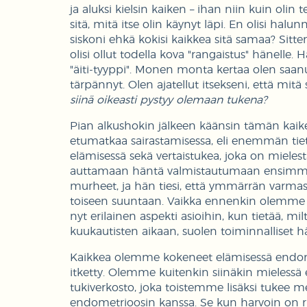
ja aluksi kielsin kaiken – ihan niin kuin oli
sitä, mitä itse olin käynyt läpi. En olisi halu
siskoni ehkä kokisi kaikkea sitä samaa? Sitten
olisi ollut todella kova "rangaistus" hänell
"äiti-tyyppi". Monen monta kertaa olen saanut
tärpännyt. Olen ajatellut itsekseni, että mit
siinä oikeasti pystyy olemaan tukena?
Pian alkushokin jälkeen käänsin tämän kaiken v
etumatkaa sairastamisessa, eli enemmän tie
elämisessä sekä vertaistukea, joka on mielest
auttamaan häntä valmistautumaan ensimmäise
murheet, ja hän tiesi, että ymmärrän varmas
toiseen suuntaan. Vaikka ennenkin olemme 
nyt erilainen aspekti asioihin, kun tietää, m
kuukautisten aikaan, suolen toiminnalliset häi
Kaikkea olemme kokeneet elämisessä endome
itketty. Olemme kuitenkin siinäkin mielessä 
tukiverkosto, joka toistemme lisäksi tukee m
endometrioosin kanssa. Se kun harvoin on ru