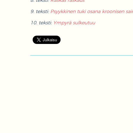
8. teksti:
Raskas raskaus
9. teksti:
Psyykkinen tuki osana kroonisen sa
10. teksti:
Ympyrä sulkeutuu