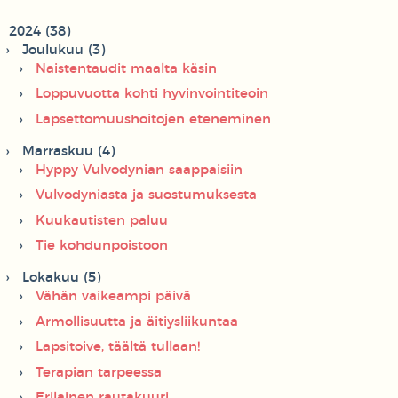
2024 (38)
Joulukuu (3)
Naistentaudit maalta käsin
Loppuvuotta kohti hyvinvointiteoin
Lapsettomuushoitojen eteneminen
Marraskuu (4)
Hyppy Vulvodynian saappaisiin
Vulvodyniasta ja suostumuksesta
Kuukautisten paluu
Tie kohdunpoistoon
Lokakuu (5)
Vähän vaikeampi päivä
Armollisuutta ja äitiysliikuntaa
Lapsitoive, täältä tullaan!
Terapian tarpeessa
Erilainen rautakuuri