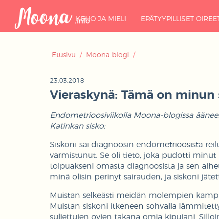
KEHO JA MIELI
EPÄTYYPILLISET OIREE
Etusivu
/
Moona-blogi
/
23.03.2018
Vieraskynä: Tämä on minun 
Endometrioosiviikolla Moona-blogissa ääneen 
Katinkan sisko:
Siskoni sai diagnoosin endometrioosista reil
varmistunut. Se oli tieto, joka pudotti minut 
toipuakseni omasta diagnoosista ja sen aiheu
minä olisin perinyt sairauden, ja siskoni jäte
Muistan selkeästi meidän molempien kamppai
Muistan siskoni itkeneen sohvalla lämmitetty
suljettujen ovien takana omia kipujani. Sillo