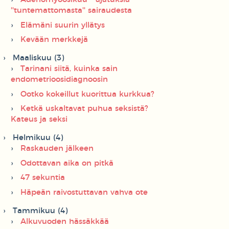
''tuntemattomasta'' sairaudesta
Elämäni suurin yllätys
Kevään merkkejä
Maaliskuu (3)
Tarinani siitä, kuinka sain
endometrioosidiagnoosin
Ootko kokeillut kuorittua kurkkua?
Ketkä uskaltavat puhua seksistä?
Kateus ja seksi
Helmikuu (4)
Raskauden jälkeen
Odottavan aika on pitkä
47 sekuntia
Häpeän raivostuttavan vahva ote
Tammikuu (4)
Alkuvuoden hässäkkää