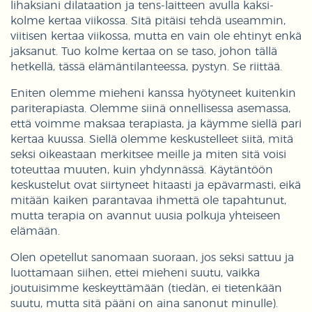
lihaksiani dilataation ja tens-laitteen avulla kaksi-
kolme kertaa viikossa. Sitä pitäisi tehdä useammin,
viitisen kertaa viikossa, mutta en vain ole ehtinyt enkä
jaksanut. Tuo kolme kertaa on se taso, johon tällä
hetkellä, tässä elämäntilanteessa, pystyn. Se riittää.
Eniten olemme mieheni kanssa hyötyneet kuitenkin
pariterapiasta. Olemme siinä onnellisessa asemassa,
että voimme maksaa terapiasta, ja käymme siellä pari
kertaa kuussa. Siellä olemme keskustelleet siitä, mitä
seksi oikeastaan merkitsee meille ja miten sitä voisi
toteuttaa muuten, kuin yhdynnässä. Käytäntöön
keskustelut ovat siirtyneet hitaasti ja epävarmasti, eikä
mitään kaiken parantavaa ihmettä ole tapahtunut,
mutta terapia on avannut uusia polkuja yhteiseen
elämään.
Olen opetellut sanomaan suoraan, jos seksi sattuu ja
luottamaan siihen, ettei mieheni suutu, vaikka
joutuisimme keskeyttämään (tiedän, ei tietenkään
suutu, mutta sitä pääni on aina sanonut minulle).