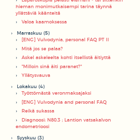
Laparoskopia pelasti elämäni - tai sittenkin
hieman monimutkaisempi tarina täynnä
yllättäviä käänteitä
Valoa kaamoksessa
Marraskuu (5)
[ENG] Vulvodynia, personal FAQ PT II
Mitä jos se palaa?
Askel askeleelta kohti itsellistä äitiyttä
"Milloin sinä äiti paranet?"
Yllätysvauva
Lokakuu (4)
Työttömästä veronmaksajaksi
[ENG] Vulvodynia and personal FAQ
Reikä sukassa
Diagnoosi: N80.3 ; Lantion vatsakalvon
endometrioosi
Syyskuu (3)