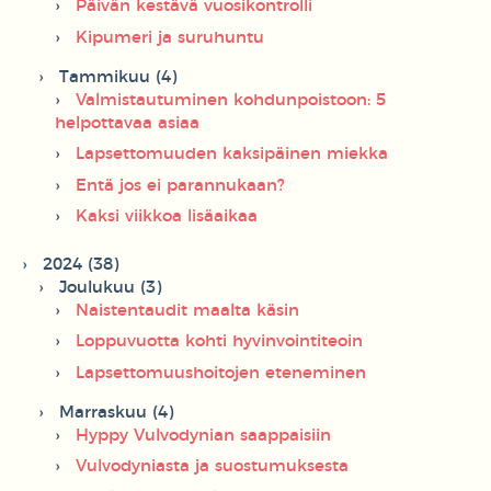
Päivän kestävä vuosikontrolli
Kipumeri ja suruhuntu
Tammikuu (4)
Valmistautuminen kohdunpoistoon: 5
helpottavaa asiaa
Lapsettomuuden kaksipäinen miekka
Entä jos ei parannukaan?
Kaksi viikkoa lisäaikaa
2024 (38)
Joulukuu (3)
Naistentaudit maalta käsin
Loppuvuotta kohti hyvinvointiteoin
Lapsettomuushoitojen eteneminen
Marraskuu (4)
Hyppy Vulvodynian saappaisiin
Vulvodyniasta ja suostumuksesta