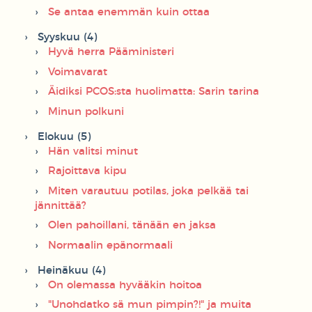
Se antaa enemmän kuin ottaa
Syyskuu (4)
Hyvä herra Pääministeri
Voimavarat
Äidiksi PCOS:sta huolimatta: Sarin tarina
Minun polkuni
Elokuu (5)
Hän valitsi minut
Rajoittava kipu
Miten varautuu potilas, joka pelkää tai
jännittää?
Olen pahoillani, tänään en jaksa
Normaalin epänormaali
Heinäkuu (4)
On olemassa hyvääkin hoitoa
"Unohdatko sä mun pimpin?!" ja muita