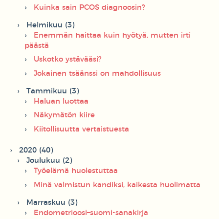
Kuinka sain PCOS diagnoosin?
Helmikuu (3)
Enemmän haittaa kuin hyötyä, mutten irti
päästä
Uskotko ystävääsi?
Jokainen tsäänssi on mahdollisuus
Tammikuu (3)
Haluan luottaa
Näkymätön kiire
Kiitollisuutta vertaistuesta
2020 (40)
Joulukuu (2)
Työelämä huolestuttaa
Minä valmistun kandiksi, kaikesta huolimatta
Marraskuu (3)
Endometrioosi–suomi-sanakirja