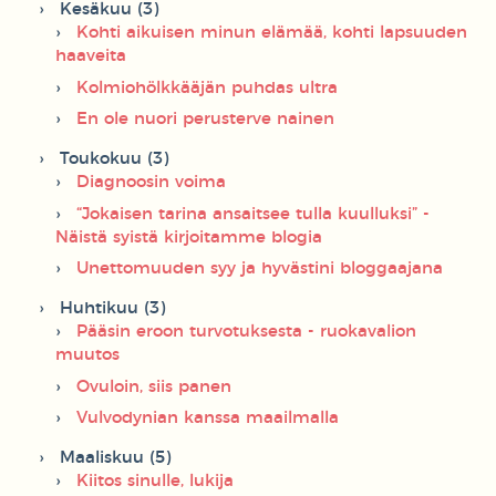
Kesäkuu (3)
Kohti aikuisen minun elämää, kohti lapsuuden
haaveita
Kolmiohölkkääjän puhdas ultra
En ole nuori perusterve nainen
Toukokuu (3)
Diagnoosin voima
“Jokaisen tarina ansaitsee tulla kuulluksi” -
Näistä syistä kirjoitamme blogia
Unettomuuden syy ja hyvästini bloggaajana
Huhtikuu (3)
Pääsin eroon turvotuksesta - ruokavalion
muutos
Ovuloin, siis panen
Vulvodynian kanssa maailmalla
Maaliskuu (5)
Kiitos sinulle, lukija