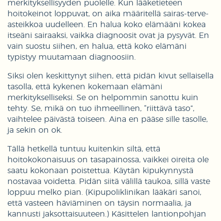
merkityksellisyyden puolelle. Kun lääketieteen
hoitokeinot loppuvat, on aika määritellä sairas-terve-
asteikkoa uudelleen. En halua koko elämääni kokea
itseäni sairaaksi, vaikka diagnoosit ovat ja pysyvät. En
vain suostu siihen, en halua, että koko elämäni
typistyy muutamaan diagnoosiin.
Siksi olen keskittynyt siihen, että pidän kivut sellaisella
tasolla, että kykenen kokemaan elämäni
merkitykselliseksi. Se on helpommin sanottu kuin
tehty. Se, mikä on tuo ihmeellinen, “riittävä taso”,
vaihtelee päivästä toiseen. Aina en pääse sille tasolle,
ja sekin on ok.
Tällä hetkellä tuntuu kuitenkin siltä, että
hoitokokonaisuus on tasapainossa, vaikkei oireita ole
saatu kokonaan poistettua. Käytän kipukynnystä
nostavaa voidetta. Pidän siitä välillä taukoa, sillä vaste
loppuu melko pian. (Kipupoliklinikan lääkäri sanoi,
että vasteen häviäminen on täysin normaalia, ja
kannusti jaksottaisuuteen.) Käsittelen lantionpohjan