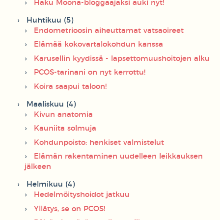
Haku Moona-bloggaajaksi auki nyt!
Huhtikuu (5)
Endometrioosin aiheuttamat vatsaoireet
Elämää kokovartalokohdun kanssa
Karusellin kyydissä - lapsettomuushoitojen alku
PCOS-tarinani on nyt kerrottu!
Koira saapui taloon!
Maaliskuu (4)
Kivun anatomia
Kauniita solmuja
Kohdunpoisto: henkiset valmistelut
Elämän rakentaminen uudelleen leikkauksen
jälkeen
Helmikuu (4)
Hedelmöityshoidot jatkuu
Yllätys, se on PCOS!