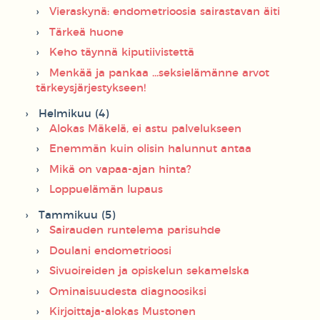
Vieraskynä: endometrioosia sairastavan äiti
Tärkeä huone
Keho täynnä kiputiivistettä
Menkää ja pankaa ...seksielämänne arvot
tärkeysjärjestykseen!
Helmikuu (4)
Alokas Mäkelä, ei astu palvelukseen
Enemmän kuin olisin halunnut antaa
Mikä on vapaa-ajan hinta?
Loppuelämän lupaus
Tammikuu (5)
Sairauden runtelema parisuhde
Doulani endometrioosi
Sivuoireiden ja opiskelun sekamelska
Ominaisuudesta diagnoosiksi
Kirjoittaja-alokas Mustonen