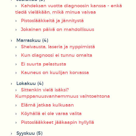
Kahdeksan vuotta diagnoosin kanssa - enkä
tiedä vieläkään, mikä minua vaivaa
Pistoslääkkeitä ja jännitystä
Jokainen päivä on mahdollisuus
Marraskuu (4)
Sheivausta, laseria ja nyppimistä
Kun diagnoosi ei tunnu omalta
Ei suurta pelastusta
Kauneus on kuulijan korvassa
Lokakuu (4)
Sittenkin vielä isäksi?
Kumppanuusvanhemmuus vaihtoehtona
Elämä jatkaa kulkuaan
Köyhällä ei ole varaa valita
Pistoslääkkeet jääkaapin hyllyllä
Syyskuu (5)