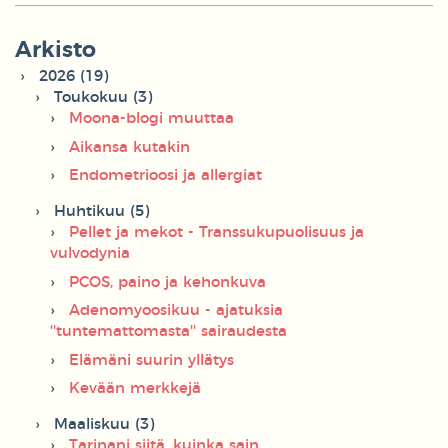
Arkisto
2026 (19)
Toukokuu (3)
Moona-blogi muuttaa
Aikansa kutakin
Endometrioosi ja allergiat
Huhtikuu (5)
Pellet ja mekot - Transsukupuolisuus ja
vulvodynia
PCOS, paino ja kehonkuva
Adenomyoosikuu - ajatuksia
''tuntemattomasta'' sairaudesta
Elämäni suurin yllätys
Kevään merkkejä
Maaliskuu (3)
Tarinani siitä, kuinka sain