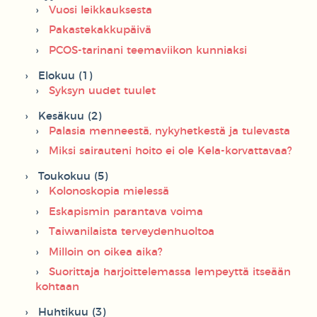
Vuosi leikkauksesta
Pakastekakkupäivä
PCOS-tarinani teemaviikon kunniaksi
Elokuu (1)
Syksyn uudet tuulet
Kesäkuu (2)
Palasia menneestä, nykyhetkestä ja tulevasta
Miksi sairauteni hoito ei ole Kela-korvattavaa?
Toukokuu (5)
Kolonoskopia mielessä
Eskapismin parantava voima
Taiwanilaista terveydenhuoltoa
Milloin on oikea aika?
Suorittaja harjoittelemassa lempeyttä itseään
kohtaan
Huhtikuu (3)