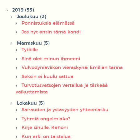
2019 (55)
Joulukuu (2)
Ponnistuksia elämässä
Jos nyt ensin tämä kandi
Marraskuu (5)
Tytöille
Sinä olet minun ihmeeni
Vulvodyniaviikon vieraskynä: Emilian tarina
Seksin ei kuulu sattua
Turvotusvatsojen vertailua ja tärkeää
vaikuttamista
Lokakuu (5)
Sairauden ja ystävyyden yhteenlasku
Tyhmiä ongelmiako?
Kirje sinulle, Kehoni
Kun arki on taistelua