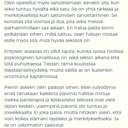
Olen opetellut myös sanoittamaan ääneen sitä, kun
seksi tuntuu hyvältä eikä satu. Se on yhtä tärkeää ja
merkityksellistä kuin sattumisen sanoittaminen. Se
korostaa sitä voimaa ja iloa, jota seksi meissä
parhaimmillaan saa aikaan. En halua jäädä kiinni
pelkästään siihen, mikä sattuu, vaan haluan nostaa
esille myös sitä, mitä hyvää seksissä on.
Erityisen avaavaa on ollut tajuta, kuinka isossa roolissa
psykologinen turvallisuus on sekä seksin aikana että
siitä puhuttaessa. Tiedän, tämä kuulostaa
itsestäänselvyydeltä, mutta välillä se on kuitenkin
unohtunut käytännössä.
Pienin askelin olen päässyt siihen, ettei vulvodynia
enää (ainakaan kaikkina päivinä) hallitse minua.
Vaikka pariterapia ja keskustelut seksistä ovat vielä
täysin kesken, useimpina päivinä olo tuntuu jo
toiveikkaalta. Ei joka päivä, mutta riittävän usein, että
voin kokea elämäni täydeksi ja merkitykselliseksi. Ja
se on uskomaton saavutus.