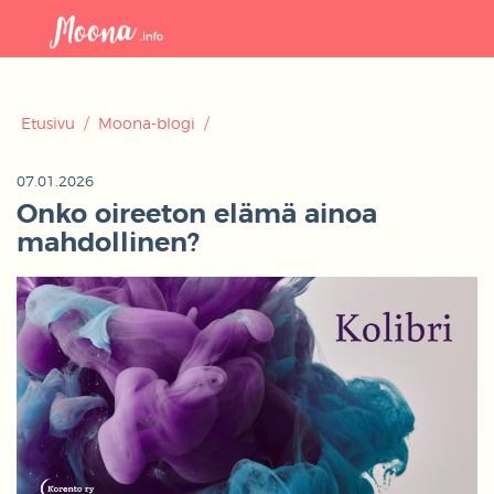
Avaa
navigaat
Etusivu
/
Moona-blogi
/
07.01.2026
Onko oireeton elämä ainoa
mahdollinen?