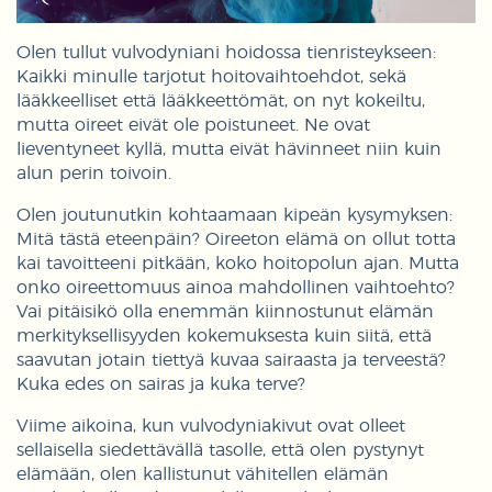
Olen tullut vulvodyniani hoidossa tienristeykseen:
Kaikki minulle tarjotut hoitovaihtoehdot, sekä
lääkkeelliset että lääkkeettömät, on nyt kokeiltu,
mutta oireet eivät ole poistuneet. Ne ovat
lieventyneet kyllä, mutta eivät hävinneet niin kuin
alun perin toivoin.
Olen joutunutkin kohtaamaan kipeän kysymyksen:
Mitä tästä eteenpäin? Oireeton elämä on ollut totta
kai tavoitteeni pitkään, koko hoitopolun ajan. Mutta
onko oireettomuus ainoa mahdollinen vaihtoehto?
Vai pitäisikö olla enemmän kiinnostunut elämän
merkityksellisyyden kokemuksesta kuin siitä, että
saavutan jotain tiettyä kuvaa sairaasta ja terveestä?
Kuka edes on sairas ja kuka terve?
Viime aikoina, kun vulvodyniakivut ovat olleet
sellaisella siedettävällä tasolle, että olen pystynyt
elämään, olen kallistunut vähitellen elämän