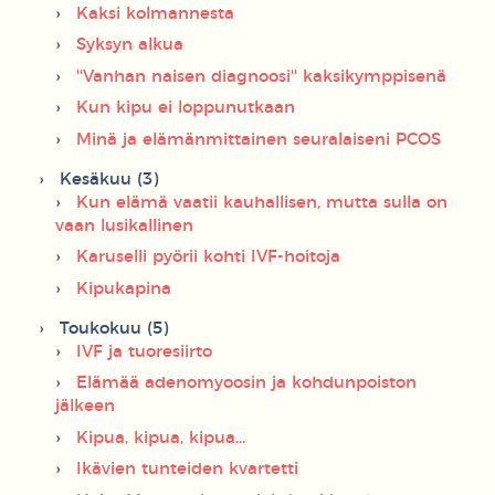
Kaksi kolmannesta
Syksyn alkua
''Vanhan naisen diagnoosi'' kaksikymppisenä
Kun kipu ei loppunutkaan
Minä ja elämänmittainen seuralaiseni PCOS
Kesäkuu (3)
Kun elämä vaatii kauhallisen, mutta sulla on
vaan lusikallinen
Karuselli pyörii kohti IVF-hoitoja
Kipukapina
Toukokuu (5)
IVF ja tuoresiirto
Elämää adenomyoosin ja kohdunpoiston
jälkeen
Kipua, kipua, kipua...
Ikävien tunteiden kvartetti