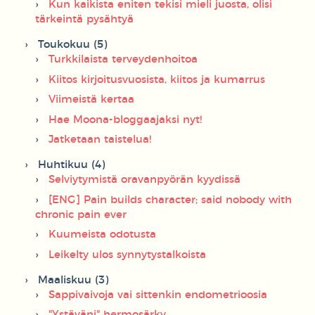
Kun kaikista eniten tekisi mieli juosta, olisi
tärkeintä pysähtyä
Toukokuu (5)
Turkkilaista terveydenhoitoa
Kiitos kirjoitusvuosista, kiitos ja kumarrus
Viimeistä kertaa
Hae Moona-bloggaajaksi nyt!
Jatketaan taistelua!
Huhtikuu (4)
Selviytymistä oravanpyörän kyydissä
[ENG] Pain builds character; said nobody with
chronic pain ever
Kuumeista odotusta
Leikelty ulos synnytystalkoista
Maaliskuu (3)
Sappivaivoja vai sittenkin endometrioosia
"Ystäväni" hermosärky