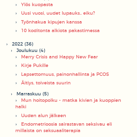
Ylös kuopasta
Uusi vuosi, uudet lupauks.. eiku?
Työnhakua kipujen kanssa
10 koditonta alkiota pakastimessa
2022 (36)
Joulukuu (4)
Merry Crisis and Happy New Fear
Kirje Pukille
Lapsettomuus, painonhallinta ja PCOS
Äitiys, toiveista suurin
Marraskuu (5)
Mun hoitopolku - matka kivien ja kuoppien
halki
Uuden alun jälkeen
Endometrioosia sairastavan seksivau eli
millaista on seksuaaliterapia