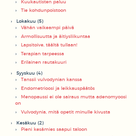
Kuukautisten paluu
Tie kohdunpoistoon
Lokakuu (5)
Vähän vaikeampi päivä
Armollisuutta ja äitiysliikuntaa
Lapsitoive, täältä tullaan!
Terapian tarpeessa
Erilainen rautakuuri
Syyskuu (4)
Tanssii vulvodynian kanssa
Endometrioosi ja leikkauspäätös
Menopaussi ei ole sairaus mutta adenomyoosi
on
Vulvodynia, mitä opetit minulle kivusta
Kesäkuu (2)
Pieni kesämies saapui taloon