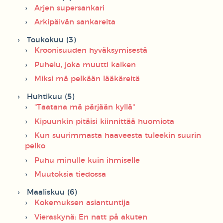
Arjen supersankari
Arkipäivän sankareita
Toukokuu (3)
Kroonisuuden hyväksymisestä
Puhelu, joka muutti kaiken
Miksi mä pelkään lääkäreitä
Huhtikuu (5)
"Taatana mä pärjään kyllä"
Kipuunkin pitäisi kiinnittää huomiota
Kun suurimmasta haaveesta tuleekin suurin
pelko
Puhu minulle kuin ihmiselle
Muutoksia tiedossa
Maaliskuu (6)
Kokemuksen asiantuntija
Vieraskynä: En natt på akuten