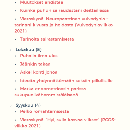
Muutokset ahdistaa
Kuinka puhun sairaudestani deittaillessa
Vieraskynä: Neuropaattinen vulvodynia –
tarinani kivusta ja hoidosta (Vulvodyniaviikko
2021)
Tarinoita sairastamisesta
Lokakuu (5)
Puhalla ilma ulos
Jäänkin takaa
Askel kohti jonoa
Ideoita yhdynnättömään seksiin pillullisille
Matka endometrioosin parissa
sukupuolivähemmistöläisenä
Syyskuu (4)
Pelko romahtamisesta
Vieraskynä: ”Hyi, sulla kasvaa viikset” (PCOS-
viikko 2021)