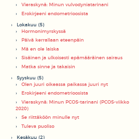
Vieraskynä: Minun vulvodyniatarinani
Erokirjeeni endometrioosista
Lokakuu (5)
Hormonimyrskyssä
Päivä kerrallaan eteenpäin
Mä en ole laiska
Sisäinen ja ulkoisesti epämääräinen sairaus
Matka sinne ja takaisin
Syyskuu (5)
Olen juuri oikeassa paikassa juuri nyt
Erokirjeeni endometrioosista
Vieraskynä: Minun PCOS-tarinani (PCOS-viikko
2020)
Se riittäköön minulle nyt
Tuleva puoliso
Kesäkuu (2)