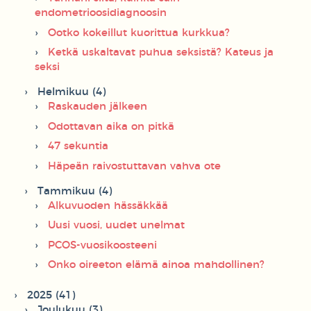
endometrioosidiagnoosin
Ootko kokeillut kuorittua kurkkua?
Ketkä uskaltavat puhua seksistä? Kateus ja
seksi
Helmikuu (4)
Raskauden jälkeen
Odottavan aika on pitkä
47 sekuntia
Häpeän raivostuttavan vahva ote
Tammikuu (4)
Alkuvuoden hässäkkää
Uusi vuosi, uudet unelmat
PCOS-vuosikoosteeni
Onko oireeton elämä ainoa mahdollinen?
2025 (41)
Joulukuu (3)