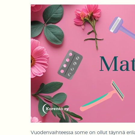
Vuodenvaihteessa some on ollut täynnä erilais