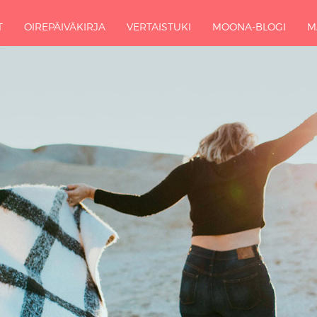
T
OIREPÄIVÄKIRJA
VERTAISTUKI
MOONA-BLOGI
M