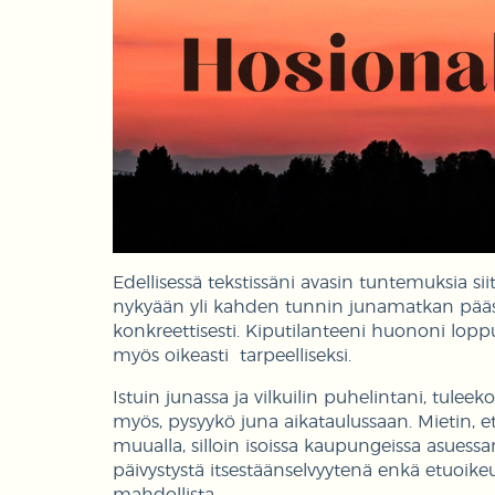
Edellisessä tekstissäni avasin tuntemuksia sii
nykyään yli kahden tunnin junamatkan päässä
konkreettisesti. Kiputilanteeni huononi lopp
myös oikeasti tarpeelliseksi.
Istuin junassa ja vilkuilin puhelintani, tulee
myös, pysyykö juna aikataulussaan. Mietin, e
muualla, silloin isoissa kaupungeissa asuessani
päivystystä itsestäänselvyytenä enkä etuoikeut