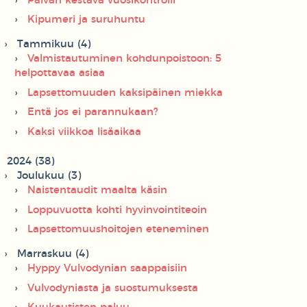
Päivän kestävä vuosikontrolli
Kipumeri ja suruhuntu
Tammikuu (4)
Valmistautuminen kohdunpoistoon: 5
helpottavaa asiaa
Lapsettomuuden kaksipäinen miekka
Entä jos ei parannukaan?
Kaksi viikkoa lisäaikaa
2024 (38)
Joulukuu (3)
Naistentaudit maalta käsin
Loppuvuotta kohti hyvinvointiteoin
Lapsettomuushoitojen eteneminen
Marraskuu (4)
Hyppy Vulvodynian saappaisiin
Vulvodyniasta ja suostumuksesta