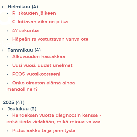
Helmikuu (4)
GI
Raskauden jälkeen
Odottavan aika on pitkä
47 sekuntia
Häpeän raivostuttavan vahva ote
rkeen
Tammikuu (4)
Alkuvuoden hässäkkää
Uusi vuosi, uudet unelmat
PCOS-vuosikoosteeni
Onko oireeton elämä ainoa
mahdollinen?
2025 (41)
Joulukuu (3)
Kahdeksan vuotta diagnoosin kanssa -
enkä tiedä vieläkään, mikä minua vaivaa
Pistoslääkkeitä ja jännitystä