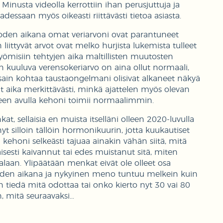
e. Minusta videolla kerrottiin ihan perusjuttuja ja
adessaan myös oikeasti riittävästi tietoa asiasta.
uoden aikana omat veriarvoni ovat parantuneet
n liittyvät arvot ovat melko hurjista lukemista tulleet
syömisiin tehtyjen aika maltillisten muutosten
in kuuluva verensokeriarvo on aina ollut normaali,
ain kohtaa taustaongelmani olisivat alkaneet näkyä
t aika merkittävästi, minkä ajattelen myös olevan
een avulla kehoni toimii normaalimmin.
t, sellaisia en muista itselläni olleen 2020-luvulla
t silloin tällöin hormonikuurin, jotta kuukautiset
ä kehoni selkeästi tajuaa ainakin vähän siitä, mitä
naisesti kaivannut tai edes muistanut sitä, miten
laan. Ylipäätään menkat eivät ole olleet osa
uoden aikana ja nykyinen meno tuntuu melkein kuin
n tiedä mitä odottaa tai onko kierto nyt 30 vai 80
n, mitä seuraavaksi…