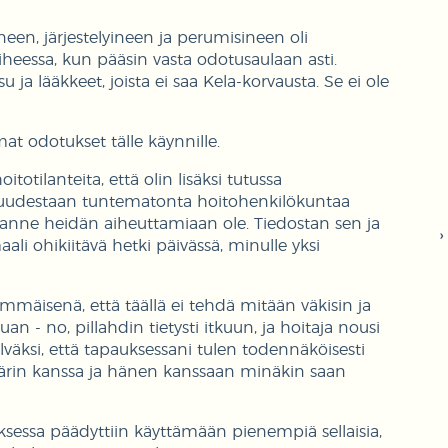
neen, järjestelyineen ja perumisineen oli
iheessa, kun pääsin vasta odotusaulaan asti.
 ja lääkkeet, joista ei saa Kela-korvausta. Se ei ole
at odotukset tälle käynnille.
otilanteita, että olin lisäksi tutussa
ntuudestaan tuntematonta hoitohenkilökuntaa
lanne heidän aiheuttamiaan ole. Tiedostan sen ja
aali ohikiitävä hetki päivässä, minulle yksi
immäisenä, että täällä ei tehdä mitään väkisin ja
an - no, pillahdin tietysti itkuun, ja hoitaja nousi
lväksi, että tapauksessani tulen todennäköisesti
ärin kanssa ja hänen kanssaan minäkin saan
uksessa päädyttiin käyttämään pienempiä sellaisia,