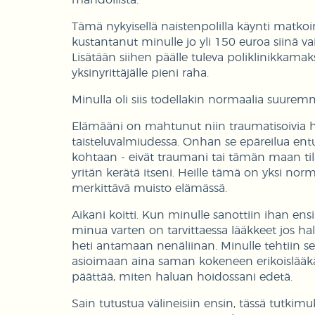
mahdollista.
Tämä nykyisellä naistenpolilla käynti matkoi
kustantanut minulle jo yli 150 euroa siinä va
Lisätään siihen päälle tuleva poliklinikkamaksu
yksinyrittäjälle pieni raha.
Minulla oli siis todellakin normaalia suuremm
Elämääni on mahtunut niin traumatisoivia hoit
taisteluvalmiudessa. Onhan se epäreilua e
kohtaan - eivät traumani tai tämän maan ti
yritän kerätä itseni. Heille tämä on yksi norm
merkittävä muisto elämässä.
Aikani koitti. Kun minulle sanottiin ihan ens
minua varten on tarvittaessa lääkkeet jos halu
heti antamaan nenäliinan. Minulle tehtiin se
asioimaan aina saman kokeneen erikoislääk
päättää, miten haluan hoidossani edetä.
Sain tutustua välineisiin ensin, tässä tutkim