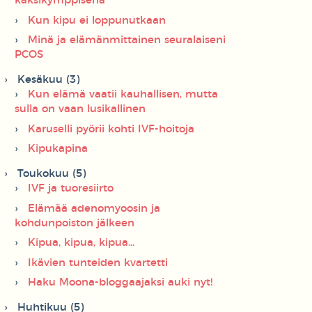
kaksikymppisenä
Kun kipu ei loppunutkaan
Minä ja elämänmittainen seuralaiseni
PCOS
Kesäkuu (3)
Kun elämä vaatii kauhallisen, mutta
sulla on vaan lusikallinen
Karuselli pyörii kohti IVF-hoitoja
Kipukapina
Toukokuu (5)
IVF ja tuoresiirto
Elämää adenomyoosin ja
kohdunpoiston jälkeen
Kipua, kipua, kipua...
Ikävien tunteiden kvartetti
Haku Moona-bloggaajaksi auki nyt!
Huhtikuu (5)