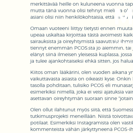
merkittävää heille on kuluneena vuonna tapaht
M
mutta tänä vuonna olisi tehnyt mieli. Ja oli
asiani olisi niin henkilökohtaisia, että niistä
Omaan vuoteeni liittyy tietysti ennen muuta v
upeaa uskaltaa kirjoittaa tästä avoimesti kaikill
sairauksista ja oireyhtymistä saavuttaisi ihmis
Vert
tiennyt enemmän PCOS:sta jo aiemmin, tai j
elänyt siinä ilmeisen yleisessä kuplassa, jossa
ja tulee ajankohtaiseksi ehkä sitten, jos halua
Kiitos oman lääkärini, olen vuoden aikana 
vaikuttavasta asiasta on oikeasti kyse. Onkin k
tasolla pohditaan, tulisiko PCOS eli munas
esimerkiksi nimellä, joka ei veisi ajatuksia 
asettavan oireyhtymän suoraan sinne ”jotain na
Olen ollut ilahtunut myös siitä, että Suomes
tutkimusprojekti meneillään. Niistä toivot
potilaat. Esimerkiksi Instagramista olen vas
kommenteista vähän järkyttyneenä PCOS-ihm