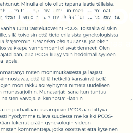
unut. Minulla ei ole ollut tapana laatia tällaisia,
OONA-BLO
sinkin sen tehnyt, elleivät minun merkittävimmät
 kirjoittaminen omalla sometilillä ei tunnu luontevalta.
anha tuttu taistelutoverini PCOS. Toisaalta olisikin
e, sillä toivoisin että tieto erilaisista gynekologisista
iä laajemmin. Itseänikin olisi auttanut, jos olisin
aisten kohtaamisesta voimaa a
os vaikkapa vanhempani olisivat tienneet. Olen
 ajatellaan, että PCOS liittyy vain hedelmällisyyteen
a lapsia.
ymmärtänyt miten monimutkaisesta ja laajasti
iinnostavaa, että tällä hetkellä kansainvälisellä
arjojen monirakkulaoireyhtymä nimetä uudelleen
vain munasarjoihin. Munasarjat -sana kun tuntuu
isten vaivoja, ei kiinnosta” -laariin.
sa on parhaillaan useampikin PCOS:ään liittyvä
tavasti hyödymme tulevaisuudessa me kaikki PCOS-
tikään lukenut erään gynekologin videon
isten kommentteja, jotka osoittivat että kyseinen