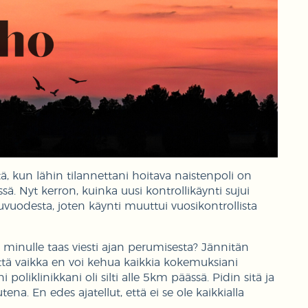
tä, kun lähin tilannettani hoitava naistenpoli on
. Nyt kerron, kuinka uusi kontrollikäynti sujui
uvuodesta, joten käynti muuttui vuosikontrollista
ko minulle taas viesti ajan perumisesta? Jännitän
ttä vaikka en voi kehua kaikkia kokemuksiani
 poliklinikkani oli silti alle 5km päässä. Pidin sitä ja
ena. En edes ajatellut, että ei se ole kaikkialla