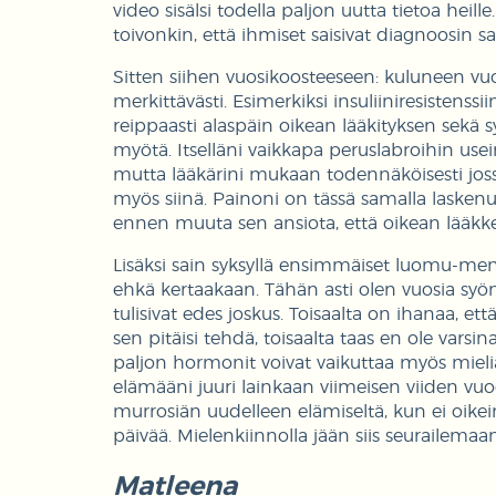
video sisälsi todella paljon uutta tietoa heill
toivonkin, että ihmiset saisivat diagnoosin sa
Sitten siihen vuosikoosteeseen: kuluneen v
merkittävästi. Esimerkiksi insuliiniresistenssii
reippaasti alaspäin oikean lääkityksen sekä 
myötä. Itselläni vaikkapa peruslabroihin use
mutta lääkärini mukaan todennäköisesti joss
myös siinä. Painoni on tässä samalla laskenu
ennen muuta sen ansiota, että oikean lääkk
Lisäksi sain syksyllä ensimmäiset luomu-menka
ehkä kertaakaan. Tähän asti olen vuosia syöny
tulisivat edes joskus. Toisaalta on ihanaa, ett
sen pitäisi tehdä, toisaalta taas en ole varsi
paljon hormonit voivat vaikuttaa myös mielia
elämääni juuri lainkaan viimeisen viiden v
murrosiän uudelleen elämiseltä, kun ei oikei
päivää. Mielenkiinnolla jään siis seurailemaa
Matleena