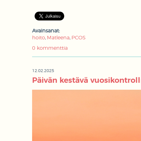
Avainsanat:
hoito
Matleena
PCOS
0 kommenttia
12.02.2025
Päivän kestävä vuosikontroll