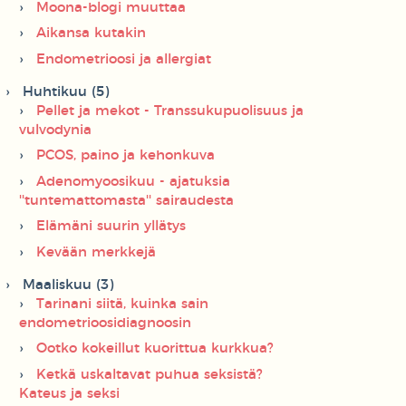
Moona-blogi muuttaa
Aikansa kutakin
Endometrioosi ja allergiat
Huhtikuu (5)
Pellet ja mekot - Transsukupuolisuus ja
vulvodynia
PCOS, paino ja kehonkuva
Adenomyoosikuu - ajatuksia
''tuntemattomasta'' sairaudesta
Elämäni suurin yllätys
Kevään merkkejä
Maaliskuu (3)
Tarinani siitä, kuinka sain
endometrioosidiagnoosin
Ootko kokeillut kuorittua kurkkua?
Ketkä uskaltavat puhua seksistä?
Kateus ja seksi