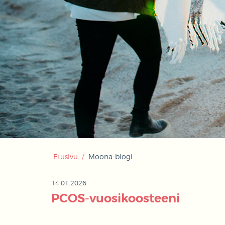
Etusivu
/
Moona-blogi
14.01.2026
PCOS-vuosikoosteeni