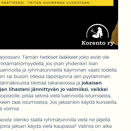
joissani. Tämän hetkiset lääkkeet joko eivät ole
 riittämättömyydellä, jos otan yhdenkin liian
ennoilla ja ryhmätunneilla käyminen vaatii todella
en tai bussin ollessa täpötäynnä sen pyytäminen
rinäkivuista tikittää takaraivossa ja
jokaisen
 lihasteni jännittyvän jo valmiiksi, vaikkei
opistolle, pitää selvitä vielä luennoilla istumisesta,
keen taas istumisesta. Jos jaksankin käydä kursseilla,
 voimia.
isoida
: olenko täällä ryhmätunnilla vielä ne jäljellä
 jotta jaksan käydä vielä kaupassa? Valinta on aika