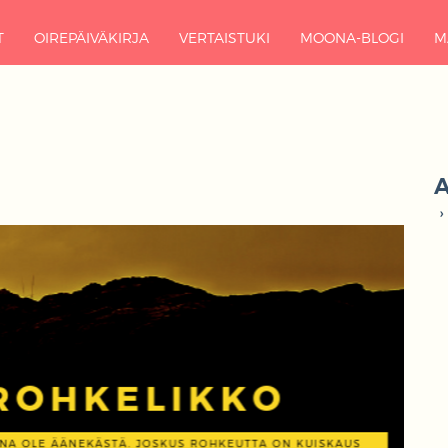
T
OIREPÄIVÄKIRJA
VERTAISTUKI
MOONA-BLOGI
M
A