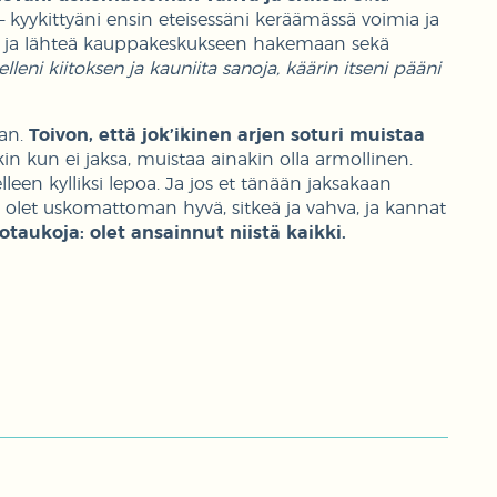
i – kyykittyäni ensin eteisessäni keräämässä voimia ja
et ja lähteä kauppakeskukseen hakemaan sekä
lleni kiitoksen ja kauniita sanoja, käärin itseni pääni
aan.
Toivon, että jok’ikinen arjen soturi muistaa
inkin kun ei jaksa, muistaa ainakin olla armollinen.
lleen kylliksi lepoa. Ja jos et tänään jaksakaan
sinä olet uskomattoman hyvä, sitkeä ja vahva, ja kannat
otaukoja: olet ansainnut niistä kaikki.