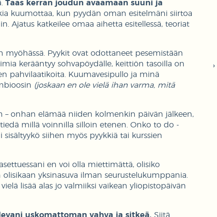
ä.
Taas kerran joudun avaamaan suuni ja
ia kuumottaa, kun pyydän oman esitelmäni siirtoa
in. Ajatus katkeilee omaa aihetta esitellessä, teoriat
on myöhässä. Pyykit ovat odottaneet pesemistään
rimia kerääntyy sohvapöydälle, keittiön tasoilla on
ien pahvilaatikoita. Kuumavesipullo ja minä
mbioosin
(joskaan en ole vielä ihan varma, mitä
in – onhan elämää niiden kolmenkin päivän jälkeen,
iedä millä voinnilla silloin etenen. Onko to do -
i sisältyykö siihen myös pyykkiä tai kurssien
ettuessani en voi olla miettimättä, olisiko
n olisikaan yksinasuva ilman seurustelukumppania.
vielä lisää alas jo valmiiksi vaikean yliopistopäivän
levani uskomattoman vahva ja sitkeä.
Siitä