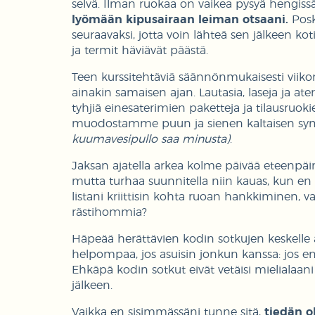
selvä. Ilman ruokaa on vaikea pysyä hengiss
lyömään kipusairaan leiman otsaani.
Posk
seuraavaksi, jotta voin lähteä sen jälkeen koti
ja termit häviävät päästä.
Teen kurssitehtäviä säännönmukaisesti viik
ainakin samaisen ajan. Lautasia, laseja ja ate
tyhjiä einesaterimien paketteja ja tilausruok
muodostamme puun ja sienen kaltaisen sy
kuumavesipullo saa minusta)
.
Jaksan ajatella arkea kolme päivää eteenpä
mutta turhaa suunnitella niin kauas, kun en t
listani kriittisin kohta ruoan hankkiminen, va
rästihommia?
Häpeää herättävien kodin sotkujen keskelle as
helpompaa, jos asuisin jonkun kanssa: jos e
Ehkäpä kodin sotkut eivät vetäisi mielialaani 
jälkeen.
Vaikka en sisimmässäni tunne sitä,
tiedän o