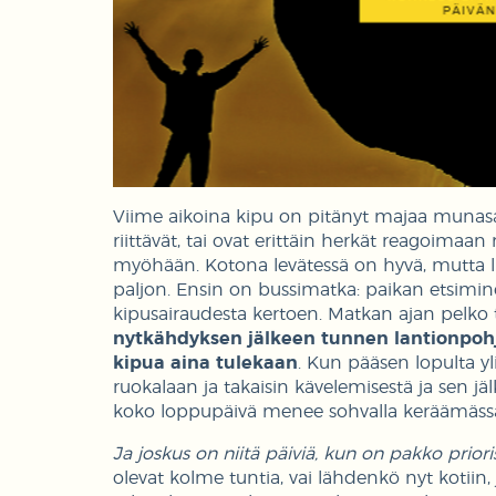
Viime aikoina kipu on pitänyt majaa munasar
riittävät, tai ovat erittäin herkät reagoimaan
myöhään. Kotona levätessä on hyvä, mutta lu
paljon. Ensin on bussimatka: paikan etsimin
kipusairaudesta kertoen. Matkan ajan pelko tä
nytkähdyksen jälkeen tunnen lantionpohjan
kipua aina tulekaan
. Kun pääsen lopulta yli
ruokalaan ja takaisin kävelemisestä ja sen jäl
koko loppupäivä menee sohvalla keräämässä
Ja joskus on niitä päiviä, kun on pakko prior
olevat kolme tuntia, vai lähdenkö nyt kotiin,