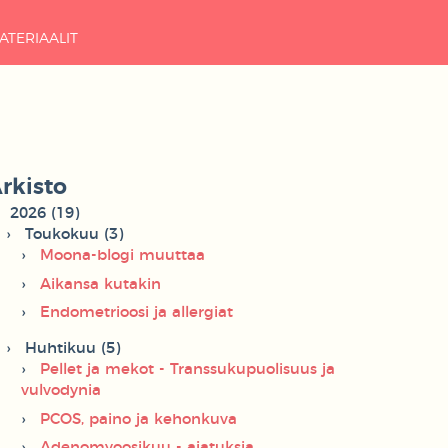
ATERIAALIT
rkisto
2026 (19)
Toukokuu (3)
Moona-blogi muuttaa
Aikansa kutakin
Endometrioosi ja allergiat
Huhtikuu (5)
Pellet ja mekot - Transsukupuolisuus ja
vulvodynia
PCOS, paino ja kehonkuva
Adenomyoosikuu - ajatuksia