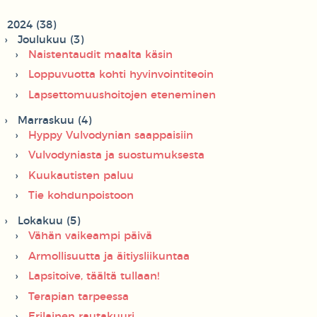
2024 (38)
Joulukuu (3)
Naistentaudit maalta käsin
Loppuvuotta kohti hyvinvointiteoin
Lapsettomuushoitojen eteneminen
Marraskuu (4)
Hyppy Vulvodynian saappaisiin
Vulvodyniasta ja suostumuksesta
Kuukautisten paluu
Tie kohdunpoistoon
Lokakuu (5)
Vähän vaikeampi päivä
Armollisuutta ja äitiysliikuntaa
Lapsitoive, täältä tullaan!
Terapian tarpeessa
Erilainen rautakuuri