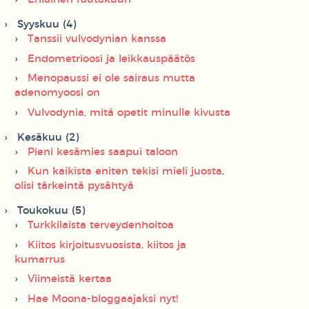
Syyskuu (4)
Tanssii vulvodynian kanssa
Endometrioosi ja leikkauspäätös
Menopaussi ei ole sairaus mutta
adenomyoosi on
Vulvodynia, mitä opetit minulle kivusta
Kesäkuu (2)
Pieni kesämies saapui taloon
Kun kaikista eniten tekisi mieli juosta,
olisi tärkeintä pysähtyä
Toukokuu (5)
Turkkilaista terveydenhoitoa
Kiitos kirjoitusvuosista, kiitos ja
kumarrus
Viimeistä kertaa
Hae Moona-bloggaajaksi nyt!