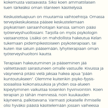
kokemusta vastaavasta. Siksi koen ammattilaisen
tuen tärkeäksi oman tilanteen käsittelyssä.
Keskusteluapuun on muutamia vaihtoehtoja. Omassa
terveyskeskuksessa pääsee keskustelemaan
psykiatrisen sairaanhoitajan kanssa, samoin pääsi
työterveyshuollossani. Tarjolla on myös psykologin
vastaanottoa. Lisäksi on mahdollista hakeutua Kelan
tukemaan pidempikestoiseen psykoterapiaan, tai
kuten itse satuin pääsemään, lyhytterapiaan oman
työterveyshuoltoni kautta.
Terapiaan hakeutuminen ja pääseminen jää
valitettavasti sairastuneen omalle vastuulle. Kivuissa ja
väsyneenä pitäisi vielä jaksaa hakea apua ”pään
kuntoutukseen”. Olemme kuitenkin psyko-fyysis-
sosiaalisia kokonaisuuksia ja yhden osa-alueen
kipeytyminen vaikuttaa toisenkin hyvinvointiin. Koen
terapian jo tähän mennessä, noin kuukauden
käyneenä, palkitsevana. Varmasti jokaiselle ihmiselle
olisi hyväksi päästä käsittelemään jossain vaiheessa