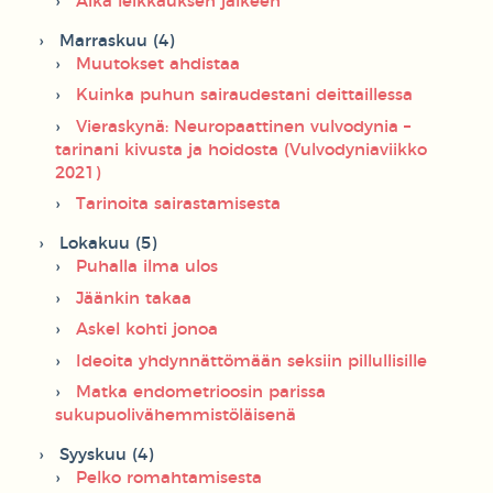
Aika leikkauksen jälkeen
Marraskuu (4)
Muutokset ahdistaa
Kuinka puhun sairaudestani deittaillessa
Vieraskynä: Neuropaattinen vulvodynia –
tarinani kivusta ja hoidosta (Vulvodyniaviikko
2021)
Tarinoita sairastamisesta
Lokakuu (5)
Puhalla ilma ulos
Jäänkin takaa
Askel kohti jonoa
Ideoita yhdynnättömään seksiin pillullisille
Matka endometrioosin parissa
sukupuolivähemmistöläisenä
Syyskuu (4)
Pelko romahtamisesta