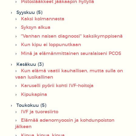
Pistoslääkkeet jääkaapin hyllyllä
Syyskuu (5)
Kaksi kolmannesta
Syksyn alkua
''Vanhan naisen diagnoosi'' kaksikymppisenä
Kun kipu ei loppunutkaan
Minä ja elämänmittainen seuralaiseni PCOS
Kesäkuu (3)
Kun elämä vaatii kauhallisen, mutta sulla on
vaan lusikallinen
Karuselli pyörii kohti IVF-hoitoja
Kipukapina
Toukokuu (5)
IVF ja tuoresiirto
Elämää adenomyoosin ja kohdunpoiston
jälkeen
Kipua, kipua, kipua...