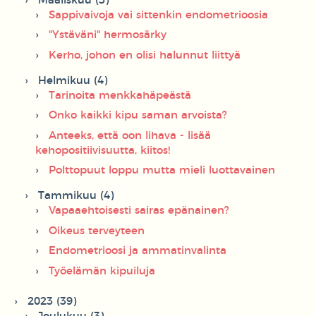
Maaliskuu (3)
Sappivaivoja vai sittenkin endometrioosia
"Ystäväni" hermosärky
Kerho, johon en olisi halunnut liittyä
Helmikuu (4)
Tarinoita menkkahäpeästä
Onko kaikki kipu saman arvoista?
Anteeks, että oon lihava - lisää
kehopositiivisuutta, kiitos!
Polttopuut loppu mutta mieli luottavainen
Tammikuu (4)
Vapaaehtoisesti sairas epänainen?
Oikeus terveyteen
Endometrioosi ja ammatinvalinta
Työelämän kipuiluja
2023 (39)