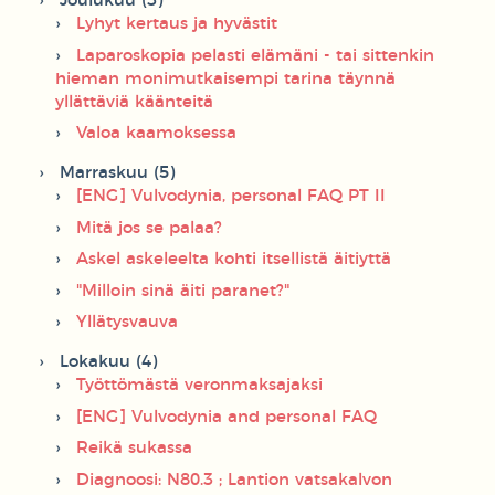
Joulukuu (3)
Lyhyt kertaus ja hyvästit
Laparoskopia pelasti elämäni - tai sittenkin
hieman monimutkaisempi tarina täynnä
yllättäviä käänteitä
Valoa kaamoksessa
Marraskuu (5)
[ENG] Vulvodynia, personal FAQ PT II
Mitä jos se palaa?
Askel askeleelta kohti itsellistä äitiyttä
"Milloin sinä äiti paranet?"
Yllätysvauva
Lokakuu (4)
Työttömästä veronmaksajaksi
[ENG] Vulvodynia and personal FAQ
Reikä sukassa
Diagnoosi: N80.3 ; Lantion vatsakalvon