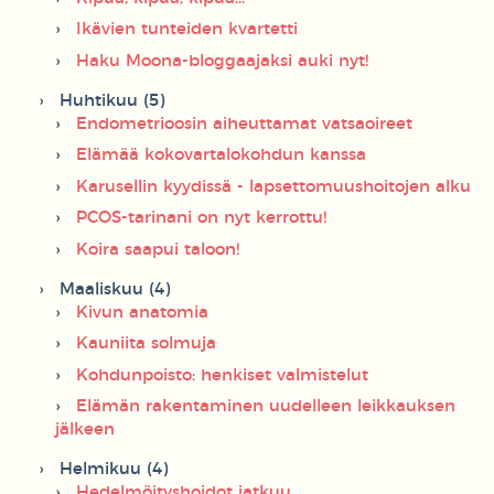
Ikävien tunteiden kvartetti
Haku Moona-bloggaajaksi auki nyt!
Huhtikuu (5)
Endometrioosin aiheuttamat vatsaoireet
Elämää kokovartalokohdun kanssa
Karusellin kyydissä - lapsettomuushoitojen alku
PCOS-tarinani on nyt kerrottu!
Koira saapui taloon!
Maaliskuu (4)
Kivun anatomia
Kauniita solmuja
Kohdunpoisto: henkiset valmistelut
Elämän rakentaminen uudelleen leikkauksen
jälkeen
Helmikuu (4)
Hedelmöityshoidot jatkuu