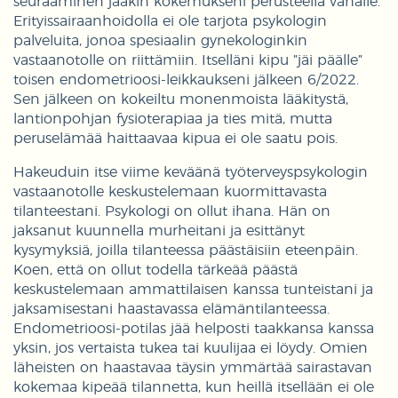
seuraaminen jääkin kokemukseni perusteella vähälle.
Erityissairaanhoidolla ei ole tarjota psykologin
palveluita, jonoa spesiaalin gynekologinkin
vastaanotolle on riittämiin. Itselläni kipu ”jäi päälle”
toisen endometrioosi-leikkaukseni jälkeen 6/2022.
Sen jälkeen on kokeiltu monenmoista lääkitystä,
lantionpohjan fysioterapiaa ja ties mitä, mutta
peruselämää haittaavaa kipua ei ole saatu pois.
Hakeuduin itse viime keväänä työterveyspsykologin
vastaanotolle keskustelemaan kuormittavasta
tilanteestani. Psykologi on ollut ihana. Hän on
jaksanut kuunnella murheitani ja esittänyt
kysymyksiä, joilla tilanteessa päästäisiin eteenpäin.
Koen, että on ollut todella tärkeää päästä
keskustelemaan ammattilaisen kanssa tunteistani ja
jaksamisestani haastavassa elämäntilanteessa.
Endometrioosi-potilas jää helposti taakkansa kanssa
yksin, jos vertaista tukea tai kuulijaa ei löydy. Omien
läheisten on haastavaa täysin ymmärtää sairastavan
kokemaa kipeää tilannetta, kun heillä itsellään ei ole