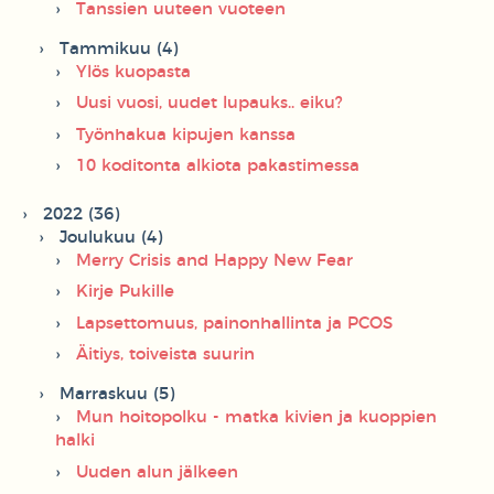
Tanssien uuteen vuoteen
Tammikuu (4)
Ylös kuopasta
Uusi vuosi, uudet lupauks.. eiku?
Työnhakua kipujen kanssa
10 koditonta alkiota pakastimessa
2022 (36)
Joulukuu (4)
Merry Crisis and Happy New Fear
Kirje Pukille
Lapsettomuus, painonhallinta ja PCOS
Äitiys, toiveista suurin
Marraskuu (5)
Mun hoitopolku - matka kivien ja kuoppien
halki
Uuden alun jälkeen