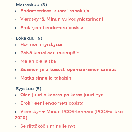
Marraskuu (3)
Endometrioosi–suomi-sanakirja
Vieraskynä: Minun vulvodyniatarinani
Erokirjeeni endometrioosista
Lokakuu (5)
Hormonimyrskyssä
Päivä kerrallaan eteenpäin
Mä en ole laiska
Sisäinen ja ulkoisesti epämääräinen sairaus
Matka sinne ja takaisin
Syyskuu (5)
Olen juuri oikeassa paikassa juuri nyt
Erokirjeeni endometrioosista
Vieraskynä: Minun PCOS-tarinani (PCOS-viikko
2020)
Se riittäköön minulle nyt