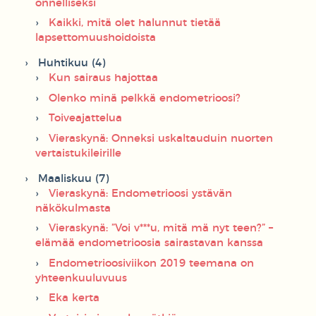
onnelliseksi
Kaikki, mitä olet halunnut tietää
lapsettomuushoidoista
Huhtikuu (4)
Kun sairaus hajottaa
Olenko minä pelkkä endometrioosi?
Toiveajattelua
Vieraskynä: Onneksi uskaltauduin nuorten
vertaistukileirille
Maaliskuu (7)
Vieraskynä: Endometrioosi ystävän
näkökulmasta
Vieraskynä: ”Voi v***u, mitä mä nyt teen?” –
elämää endometrioosia sairastavan kanssa
Endometrioosiviikon 2019 teemana on
yhteenkuuluvuus
Eka kerta