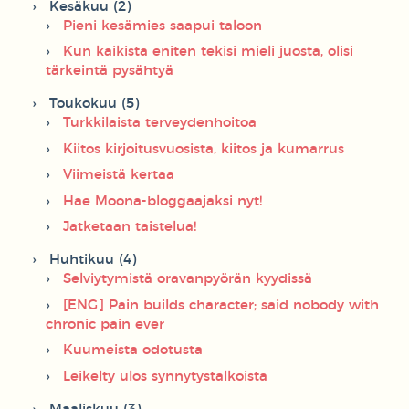
Kesäkuu (2)
Pieni kesämies saapui taloon
Kun kaikista eniten tekisi mieli juosta, olisi
tärkeintä pysähtyä
Toukokuu (5)
Turkkilaista terveydenhoitoa
Kiitos kirjoitusvuosista, kiitos ja kumarrus
Viimeistä kertaa
Hae Moona-bloggaajaksi nyt!
Jatketaan taistelua!
Huhtikuu (4)
Selviytymistä oravanpyörän kyydissä
[ENG] Pain builds character; said nobody with
chronic pain ever
Kuumeista odotusta
Leikelty ulos synnytystalkoista