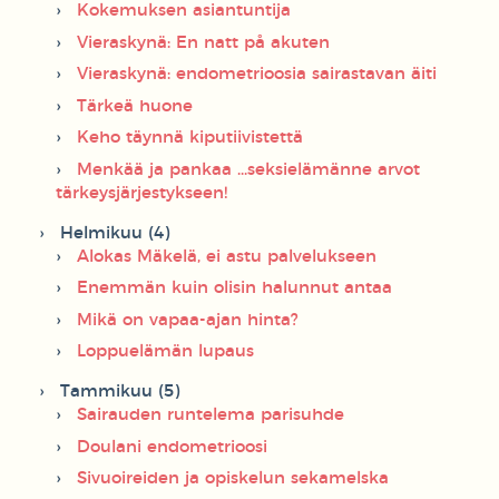
Kokemuksen asiantuntija
Vieraskynä: En natt på akuten
Vieraskynä: endometrioosia sairastavan äiti
Tärkeä huone
Keho täynnä kiputiivistettä
Menkää ja pankaa ...seksielämänne arvot
tärkeysjärjestykseen!
Helmikuu (4)
Alokas Mäkelä, ei astu palvelukseen
Enemmän kuin olisin halunnut antaa
Mikä on vapaa-ajan hinta?
Loppuelämän lupaus
Tammikuu (5)
Sairauden runtelema parisuhde
Doulani endometrioosi
Sivuoireiden ja opiskelun sekamelska