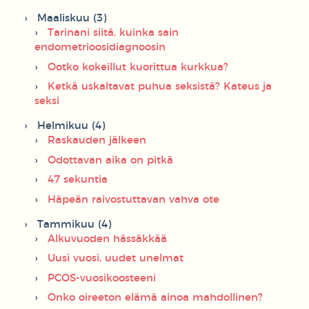
Maaliskuu (3)
Tarinani siitä, kuinka sain
endometrioosidiagnoosin
Ootko kokeillut kuorittua kurkkua?
Ketkä uskaltavat puhua seksistä? Kateus ja
seksi
Helmikuu (4)
Raskauden jälkeen
Odottavan aika on pitkä
47 sekuntia
Häpeän raivostuttavan vahva ote
Tammikuu (4)
Alkuvuoden hässäkkää
Uusi vuosi, uudet unelmat
PCOS-vuosikoosteeni
Onko oireeton elämä ainoa mahdollinen?