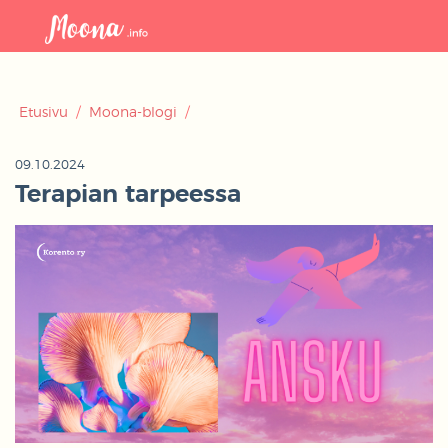
Avaa
navigaat
Etusivu
/
Moona-blogi
/
09.10.2024
Terapian tarpeessa