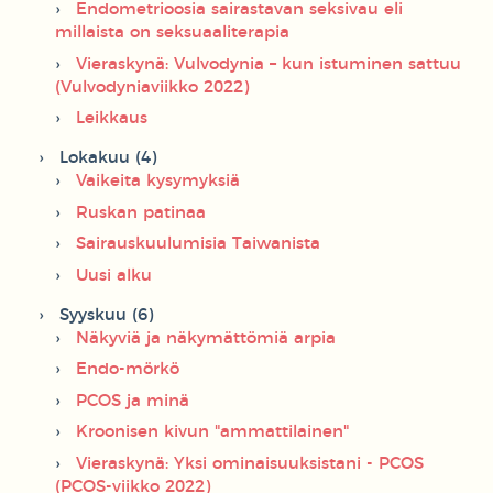
Endometrioosia sairastavan seksivau eli
millaista on seksuaaliterapia
Vieraskynä: Vulvodynia – kun istuminen sattuu
(Vulvodyniaviikko 2022)
Leikkaus
Lokakuu (4)
Vaikeita kysymyksiä
Ruskan patinaa
Sairauskuulumisia Taiwanista
Uusi alku
Syyskuu (6)
Näkyviä ja näkymättömiä arpia
Endo-mörkö
PCOS ja minä
Kroonisen kivun "ammattilainen"
Vieraskynä: Yksi ominaisuuksistani - PCOS
(PCOS-viikko 2022)