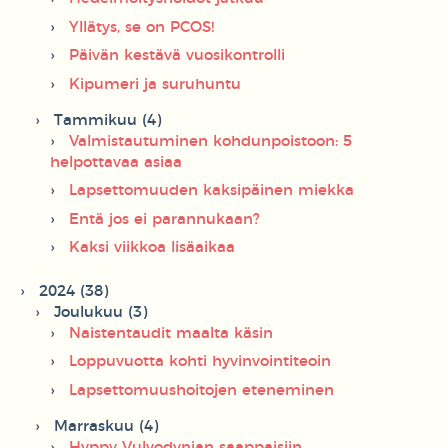
Yllätys, se on PCOS!
Päivän kestävä vuosikontrolli
Kipumeri ja suruhuntu
Tammikuu (4)
Valmistautuminen kohdunpoistoon: 5
helpottavaa asiaa
Lapsettomuuden kaksipäinen miekka
Entä jos ei parannukaan?
Kaksi viikkoa lisäaikaa
2024 (38)
Joulukuu (3)
Naistentaudit maalta käsin
Loppuvuotta kohti hyvinvointiteoin
Lapsettomuushoitojen eteneminen
Marraskuu (4)
Hyppy Vulvodynian saappaisiin