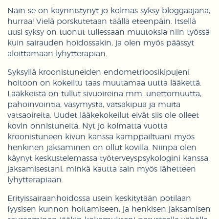
Näin se on käynnistynyt jo kolmas syksy bloggaajana,
hurraa! Vielä porskutetaan täällä eteenpäin. Itsellä
uusi syksy on tuonut tullessaan muutoksia niin työssä
kuin sairauden hoidossakin, ja olen myös päässyt
aloittamaan lyhytterapian.
Syksyllä kroonistuneiden endometrioosikipujeni
hoitoon on kokeiltu taas muutamaa uutta lääkettä.
Lääkkeistä on tullut sivuoireina mm. unettomuutta,
pahoinvointia, väsymystä, vatsakipua ja muita
vatsaoireita. Uudet lääkekokeilut eivät siis ole olleet
kovin onnistuneita. Nyt jo kolmatta vuotta
kroonistuneen kivun kanssa kamppailtuani myös
henkinen jaksaminen on ollut kovilla. Niinpä olen
käynyt keskustelemassa työterveyspsykologini kanssa
jaksamisestani, minkä kautta sain myös lähetteen
lyhytterapiaan.
Erityissairaanhoidossa usein keskitytään potilaan
fyysisen kunnon hoitamiseen, ja henkisen jaksamisen