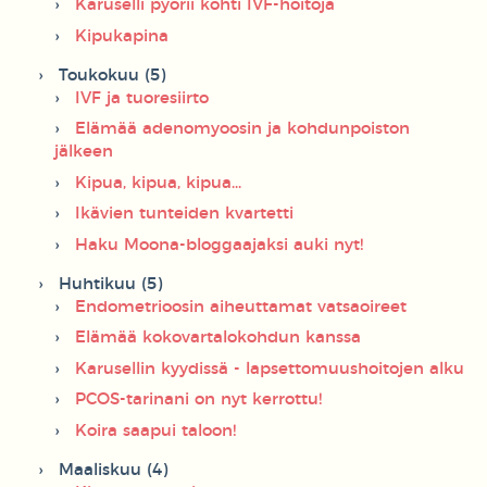
Karuselli pyörii kohti IVF-hoitoja
Kipukapina
Toukokuu (5)
IVF ja tuoresiirto
Elämää adenomyoosin ja kohdunpoiston
jälkeen
Kipua, kipua, kipua...
Ikävien tunteiden kvartetti
Haku Moona-bloggaajaksi auki nyt!
Huhtikuu (5)
Endometrioosin aiheuttamat vatsaoireet
Elämää kokovartalokohdun kanssa
Karusellin kyydissä - lapsettomuushoitojen alku
PCOS-tarinani on nyt kerrottu!
Koira saapui taloon!
Maaliskuu (4)