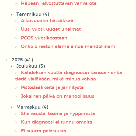
Häpeän raivostuttavan vahva ote
Tammikuu (4)
Alkuvuoden hässäkkää
Uusi vuosi, uudet unelmat
PCOS-vuosikoosteeni
Onko oireeton elämä ainoa mahdollinen?
2025 (41)
Joulukuu (3)
Kahdeksan vuotta diagnoosin kanssa - enkä
tiedä vieläkään, mikä minua vaivaa
Pistoslääkkeitä ja jännitystä
Jokainen päivä on mahdollisuus
Marraskuu (4)
Sheivausta, laseria ja nyppimistä
Kun diagnoosi ei tunnu omalta
Ei suurta pelastusta