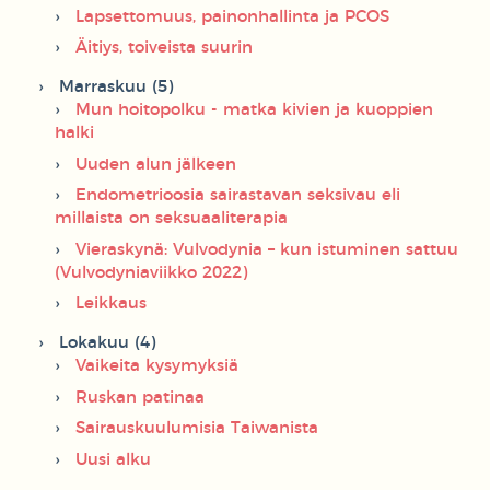
Lapsettomuus, painonhallinta ja PCOS
Äitiys, toiveista suurin
Marraskuu (5)
Mun hoitopolku - matka kivien ja kuoppien
halki
Uuden alun jälkeen
Endometrioosia sairastavan seksivau eli
millaista on seksuaaliterapia
Vieraskynä: Vulvodynia – kun istuminen sattuu
(Vulvodyniaviikko 2022)
Leikkaus
Lokakuu (4)
Vaikeita kysymyksiä
Ruskan patinaa
Sairauskuulumisia Taiwanista
Uusi alku