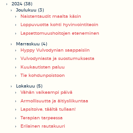
2024 (38)
Joulukuu (3)
Naistentaudit maalta käsin
Loppuvuotta kohti hyvinvointiteoin
Lapsettomuushoitojen eteneminen
Marraskuu (4)
Hyppy Vulvodynian saappaisiin
Vulvodyniasta ja suostumuksesta
Kuukautisten paluu
Tie kohdunpoistoon
Lokakuu (5)
Vähän vaikeampi päivä
Armollisuutta ja äitiysliikuntaa
Lapsitoive, täältä tullaan!
Terapian tarpeessa
Erilainen rautakuuri