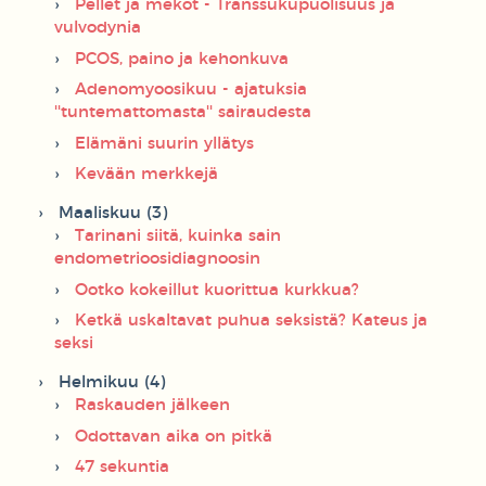
Pellet ja mekot - Transsukupuolisuus ja
vulvodynia
PCOS, paino ja kehonkuva
Adenomyoosikuu - ajatuksia
''tuntemattomasta'' sairaudesta
Elämäni suurin yllätys
Kevään merkkejä
Maaliskuu (3)
Tarinani siitä, kuinka sain
endometrioosidiagnoosin
Ootko kokeillut kuorittua kurkkua?
Ketkä uskaltavat puhua seksistä? Kateus ja
seksi
Helmikuu (4)
Raskauden jälkeen
Odottavan aika on pitkä
47 sekuntia