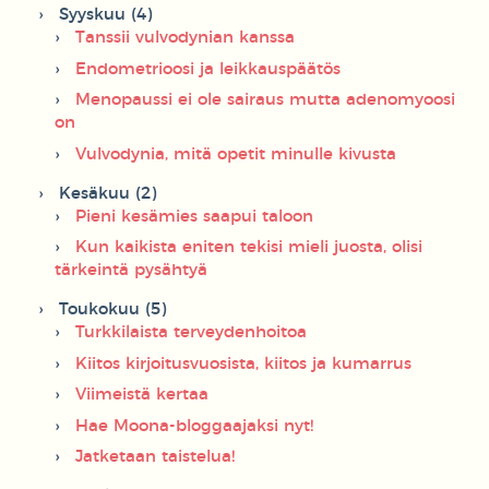
Syyskuu (4)
Tanssii vulvodynian kanssa
Endometrioosi ja leikkauspäätös
Menopaussi ei ole sairaus mutta adenomyoosi
on
Vulvodynia, mitä opetit minulle kivusta
Kesäkuu (2)
Pieni kesämies saapui taloon
Kun kaikista eniten tekisi mieli juosta, olisi
tärkeintä pysähtyä
Toukokuu (5)
Turkkilaista terveydenhoitoa
Kiitos kirjoitusvuosista, kiitos ja kumarrus
Viimeistä kertaa
Hae Moona-bloggaajaksi nyt!
Jatketaan taistelua!