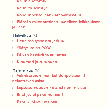
Kivun anatomia
Kauniita solmuja
Kohdunpoisto: henkiset valmistelut
Elämän rakentaminen uudelleen leikkauksen
jälkeen
Helmikuu (4)
Hedelmöityshoidot jatkuu
Yllätys, se on PCOS!
Päivän kestävä vuosikontrolli
Kipumeri ja suruhuntu
Tammikuu (4)
Valmistautuminen kohdunpoistoon: 5
helpottavaa asiaa
Lapsettomuuden kaksipäinen miekka
Entä jos ei parannukaan?
Kaksi viikkoa lisäaikaa