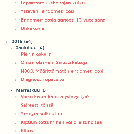
Lapsettomuushoitojen kulku
Ystäväni, endometrioosi
Endometrioosidiagnoosi 13-vuotiaana
Uhkakuvia
2018 (54)
Joulukuu (4)
Pienin askelin
Oman elämäni Sivustakatsoja
N80.9, Määrittämätön endometrioosi
Diagnoosi: epäselvä
Marraskuu (5)
Voiko kivun kanssa ystävystyä?
Sairaasti töissä
Ympyrä sulkeutuu
Kipuun tottuminen voi olla tuhoisaa
Kiitos