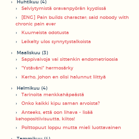
Huhtikuu (4)
Selviytymistä oravanpyörän kyydissä
[ENG] Pain builds character; said nobody with
chronic pain ever
Kuumeista odotusta
Leikelty ulos synnytystalkoista
Maaliskuu (3)
Sappivaivoja vai sittenkin endometrioosia
"Ystäväni" hermosärky
Kerho, johon en olisi halunnut liittyä
Helmikuu (4)
Tarinoita menkkahäpeästä
Onko kaikki kipu saman arvoista?
Anteeks, että oon lihava - lisää
kehopositiivisuutta, kiitos!
Polttopuut loppu mutta mieli luottavainen
Tammikuu (4)