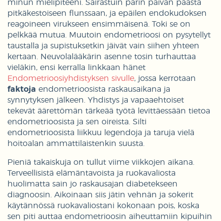
minun mielipiteeni. Sairastuin parin päivän päästä
pitkäkestoiseen flunssaan, ja epäilen endokudoksen
reagoineen virukseen ensimmäisenä. Toki se on
pelkkää mutua. Muutoin endometrioosi on pysytellyt
taustalla ja supistuksetkin jäivät vain siihen yhteen
kertaan. Neuvolalääkärin asenne tosin turhauttaa
vieläkin, ensi kerralla linkkaan hänet
Endometrioosiyhdistyksen sivulle
, jossa kerrotaan
faktoja
endometrioosista raskausaikana ja
synnytyksen jälkeen. Yhdistys ja vapaaehtoiset
tekevät äärettömän tärkeää työtä levittäessään tietoa
endometrioosista ja sen oireista. Silti
endometrioosista liikkuu legendoja ja taruja vielä
hoitoalan ammattilaistenkin suusta.
Pieniä takaiskuja on tullut viime viikkojen aikana.
Terveellisistä elämäntavoista ja ruokavaliosta
huolimatta sain jo raskausajan diabetekseen
diagnoosin. Aikoinaan siis jätin vehnän ja sokerit
käytännössä ruokavaliostani kokonaan pois, koska
sen piti auttaa endometrioosin aiheuttamiin kipuihin