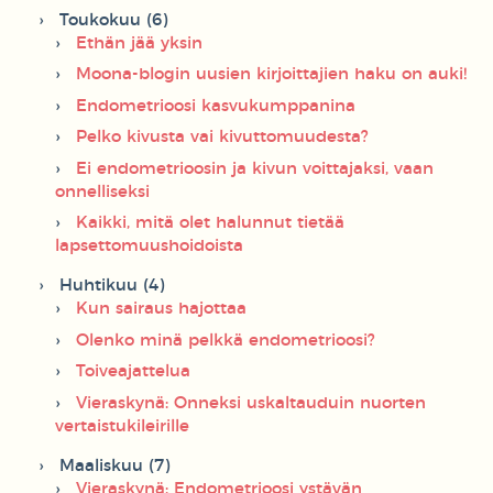
Toukokuu (6)
Ethän jää yksin
Moona-blogin uusien kirjoittajien haku on auki!
Endometrioosi kasvukumppanina
Pelko kivusta vai kivuttomuudesta?
Ei endometrioosin ja kivun voittajaksi, vaan
onnelliseksi
Kaikki, mitä olet halunnut tietää
lapsettomuushoidoista
Huhtikuu (4)
Kun sairaus hajottaa
Olenko minä pelkkä endometrioosi?
Toiveajattelua
Vieraskynä: Onneksi uskaltauduin nuorten
vertaistukileirille
Maaliskuu (7)
Vieraskynä: Endometrioosi ystävän