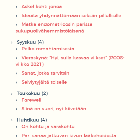
Askel kohti jonoa
Ideoita yhdynnättömään seksiin pillullisille
Matka endometrioosin parissa
sukupuolivähemmistöläisenä
Syyskuu (4)
Pelko romahtamisesta
Vieraskynä: ”Hyi, sulla kasvaa viikset” (PCOS-
viikko 2021)
Sanat, jotka tarvitsin
Selviytyjältä toiselle
Toukokuu (2)
Farewell
Siinä on vuori, nyt kiivetään
Huhtikuu (4)
On kohtu ja varakohtu
Pari sanaa jatkuvan kivun lääkehoidosta