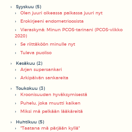
Syyskuu (5)
Olen juuri oikeassa paikassa juuri nyt
Erokirjeeni endometrioosista
Vieraskynä: Minun PCOS-tarinani (PCOS-viikko
2020)
Se riittäköön minulle nyt
Tuleva puoliso
Kesäkuu (2)
Arjen supersankari
Arkipäivän sankareita
Toukokuu (3)
Kroonisuuden hyväksymisestä
Puhelu, joka muutti kaiken
Miksi mä pelkään lääkäreitä
Huhtikuu (5)
"Taatana mä pärjään kyllä"