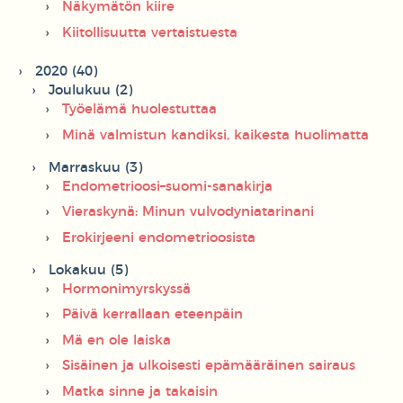
Näkymätön kiire
Kiitollisuutta vertaistuesta
2020 (40)
Joulukuu (2)
Työelämä huolestuttaa
Minä valmistun kandiksi, kaikesta huolimatta
Marraskuu (3)
Endometrioosi–suomi-sanakirja
Vieraskynä: Minun vulvodyniatarinani
Erokirjeeni endometrioosista
Lokakuu (5)
Hormonimyrskyssä
Päivä kerrallaan eteenpäin
Mä en ole laiska
Sisäinen ja ulkoisesti epämääräinen sairaus
Matka sinne ja takaisin