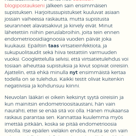
blogipostaukseni
jälkeen sain ensimmäisen
supistuksen. Harjoitussupistukset kuuluvat asiaan
jossain vaiheessa raskautta, mutta supistusta
seuranneet alavatsakivut ja kirvely eivät. Minut
lähetettiin niihin peruslabroihin, joita tein ennen
endometrioosidiagnoosia vuoden päivät joka
kuukausi. Epäiltiin
taas
virtsatieinfektiota, ja
sukupuolitaudit sekä hiiva testattiin varmuuden
vuoksi. Googlettelulla selvisi, että virtsatietulehdus voi
tosiaan aiheuttaa supistuksia ja kivut sopivat oireisiin.
Ajattelin, että ehkä minulla
nyt
ensimmäistä kertaa
todella on se tulehdus. Kaikki testit olivat kuitenkin
negatiivisia ja kohdunsuu kiinni.
Neuvolan lääkäri ei oikein keksinyt syytä oireisiin ja
kun mainitsin endometrioositaustani, hän vain
naurahti, ettei se enää sitä voi olla. Hänen mukaansa
raskaus parantaa sen. Kannattaa kuulemma myös
imettää pitkään, koska se pitää endometrioosia
loitolla. Itse epäilen vieläkin endoa, mutta se on vain