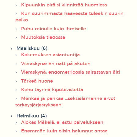
Kipuunkin pitäisi kiinnittää huomiota
Kun suurimmasta haaveesta tuleekin suurin
pelko
Puhu minulle kuin ihmiselle
Muutoksia tiedossa
Maaliskuu (6)
Kokemuksen asiantuntija
Vieraskynä: En natt på akuten
Vieraskynä: endometrioosia sairastavan äiti
Tärkeä huone
Keho täynnä kiputiivistettä
Menkää ja pankaa ...seksielämänne arvot
tärkeysjärjestykseen!
Helmikuu (4)
Alokas Mäkelä, ei astu palvelukseen
Enemmän kuin olisin halunnut antaa