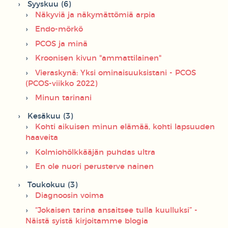
Syyskuu (6)
Näkyviä ja näkymättömiä arpia
Endo-mörkö
PCOS ja minä
Kroonisen kivun "ammattilainen"
Vieraskynä: Yksi ominaisuuksistani - PCOS
(PCOS-viikko 2022)
Minun tarinani
Kesäkuu (3)
Kohti aikuisen minun elämää, kohti lapsuuden
haaveita
Kolmiohölkkääjän puhdas ultra
En ole nuori perusterve nainen
Toukokuu (3)
Diagnoosin voima
“Jokaisen tarina ansaitsee tulla kuulluksi” -
Näistä syistä kirjoitamme blogia