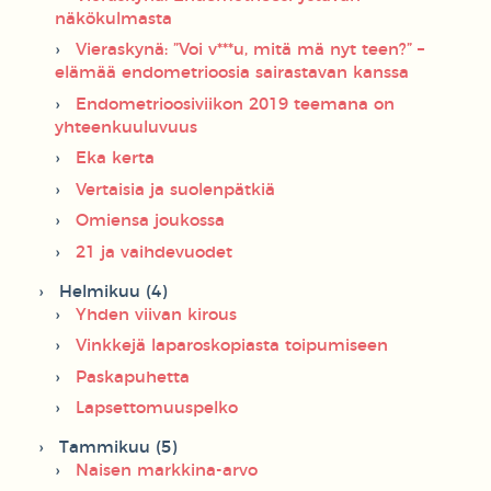
näkökulmasta
Vieraskynä: ”Voi v***u, mitä mä nyt teen?” –
elämää endometrioosia sairastavan kanssa
Endometrioosiviikon 2019 teemana on
yhteenkuuluvuus
Eka kerta
Vertaisia ja suolenpätkiä
Omiensa joukossa
21 ja vaihdevuodet
Helmikuu (4)
Yhden viivan kirous
Vinkkejä laparoskopiasta toipumiseen
Paskapuhetta
Lapsettomuuspelko
Tammikuu (5)
Naisen markkina-arvo