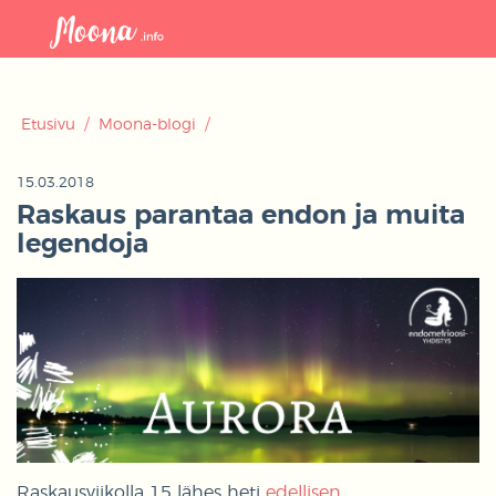
Avaa
navigaat
Etusivu
/
Moona-blogi
/
15.03.2018
Raskaus parantaa endon ja muita
legendoja
Raskausviikolla 15 lähes heti
edellisen