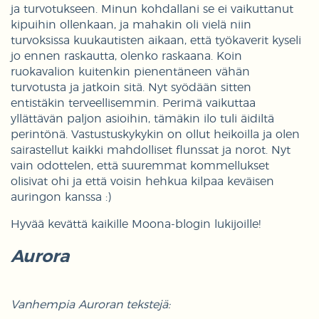
ja turvotukseen. Minun kohdallani se ei vaikuttanut
kipuihin ollenkaan, ja mahakin oli vielä niin
turvoksissa kuukautisten aikaan, että työkaverit kyseli
jo ennen raskautta, olenko raskaana. Koin
ruokavalion kuitenkin pienentäneen vähän
turvotusta ja jatkoin sitä. Nyt syödään sitten
entistäkin terveellisemmin. Perimä vaikuttaa
yllättävän paljon asioihin, tämäkin ilo tuli äidiltä
perintönä. Vastustuskykykin on ollut heikoilla ja olen
sairastellut kaikki mahdolliset flunssat ja norot. Nyt
vain odottelen, että suuremmat kommellukset
olisivat ohi ja että voisin hehkua kilpaa keväisen
auringon kanssa :)
Hyvää kevättä kaikille Moona-blogin lukijoille!
Aurora
Vanhempia Auroran tekstejä: