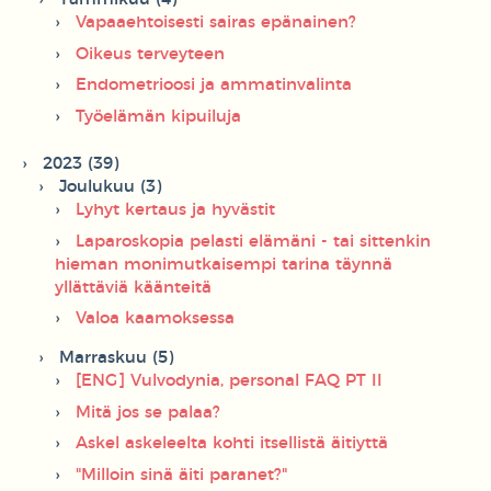
Vapaaehtoisesti sairas epänainen?
Oikeus terveyteen
Endometrioosi ja ammatinvalinta
Työelämän kipuiluja
2023 (39)
Joulukuu (3)
Lyhyt kertaus ja hyvästit
Laparoskopia pelasti elämäni - tai sittenkin
hieman monimutkaisempi tarina täynnä
yllättäviä käänteitä
Valoa kaamoksessa
Marraskuu (5)
[ENG] Vulvodynia, personal FAQ PT II
Mitä jos se palaa?
Askel askeleelta kohti itsellistä äitiyttä
"Milloin sinä äiti paranet?"