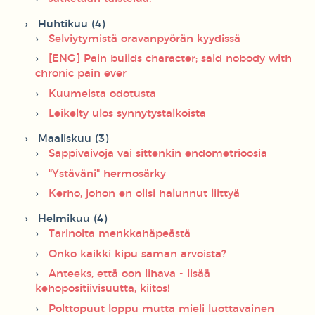
Huhtikuu (4)
Selviytymistä oravanpyörän kyydissä
[ENG] Pain builds character; said nobody with
chronic pain ever
Kuumeista odotusta
Leikelty ulos synnytystalkoista
Maaliskuu (3)
Sappivaivoja vai sittenkin endometrioosia
"Ystäväni" hermosärky
Kerho, johon en olisi halunnut liittyä
Helmikuu (4)
Tarinoita menkkahäpeästä
Onko kaikki kipu saman arvoista?
Anteeks, että oon lihava - lisää
kehopositiivisuutta, kiitos!
Polttopuut loppu mutta mieli luottavainen