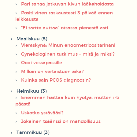
Pari sanaa jatkuvan kivun lääkehoidosta
Positiivinen raskaustesti 3 päivää ennen
leikkausta
"Ei tartte auttaa" otsassa pienestä asti
Maaliskuu (5)
Vieraskynä: Minun endometrioositarinani
Gynekologinen tutkimus – mitä ja miksi?
Oodi vessapassille
Milloin on vertaistuen aika?
Kuinka sain PCOS diagnoosin?
Helmikuu (3)
Enemmän haittaa kuin hyötyä, mutten irti
päästä
Uskotko ystävääsi?
Jokainen tsäänssi on mahdollisuus
Tammikuu (3)