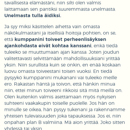
tavallisesta elämästäni, niin silti olen valmis
laittamaan sen pantiksi suuremmasta unelmasta.
Unelmasta tulla äidiksi.
Ja syy miksi käsittelen aihetta vain omasta
näkökulmastani ja itsellisiä hoitoja pohtien, on se,
että
kumppanini toiveet perheenlisäyksen
ajankohdasta eivät kohtaa kanssani
, enkä tiedä
tuleeko se muuttumaan ajan kanssa. Joten joudun
valitettavasti selvittämään mahdollisuuksiani yrittää
yksin. Niin surullista kuin se onkin, en enää koskaan
luovu omasta toiveestani toisen vuoksi. En tiedä
pysyykö kumppanini mukanani vai tuleeko meille
ero. Rakastan häntä ja toivon, että hänkin minua
niin, ettei minun toiveeni rikkoisi sitä mitä meillä on.
Olen kuitenkin valmis asettamaan myös nykyisen
suhteeni vaakakupin toiselle puolelle. Jos hän on
minulle se oikea, hän pysyy tukenani ja rakennamme
yhteisen tulevaisuuden joka tapauksessa. Jos ei, niin
onpahan plan B valmiina. Mä aion yrittää. Joko sitten
yhdessä tai yksin.