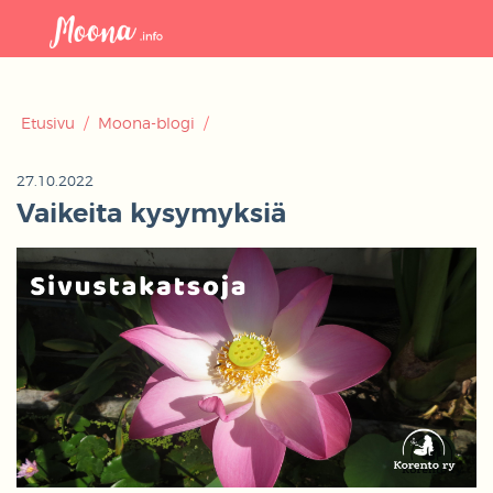
Avaa
navigaat
Etusivu
/
Moona-blogi
/
27.10.2022
Vaikeita kysymyksiä