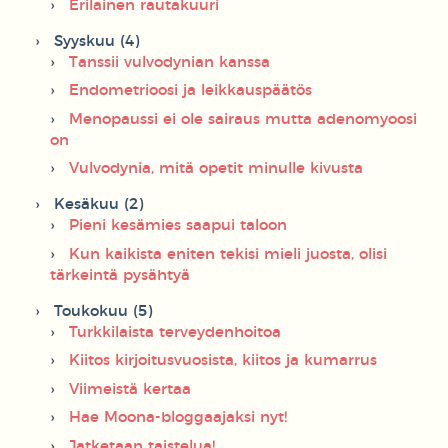
Erilainen rautakuuri
Syyskuu (4)
Tanssii vulvodynian kanssa
Endometrioosi ja leikkauspäätös
Menopaussi ei ole sairaus mutta adenomyoosi
on
Vulvodynia, mitä opetit minulle kivusta
Kesäkuu (2)
Pieni kesämies saapui taloon
Kun kaikista eniten tekisi mieli juosta, olisi
tärkeintä pysähtyä
Toukokuu (5)
Turkkilaista terveydenhoitoa
Kiitos kirjoitusvuosista, kiitos ja kumarrus
Viimeistä kertaa
Hae Moona-bloggaajaksi nyt!
Jatketaan taistelua!