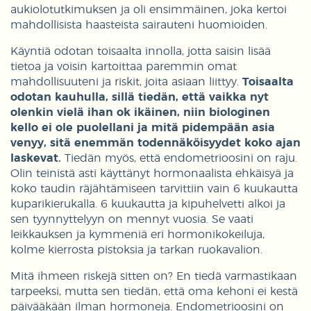
aukiolotutkimuksen ja oli ensimmäinen, joka kertoi
mahdollisista haasteista sairauteni huomioiden.
Käyntiä odotan toisaalta innolla, jotta saisin lisää
tietoa ja voisin kartoittaa paremmin omat
mahdollisuuteni ja riskit, joita asiaan liittyy.
Toisaalta
odotan kauhulla, sillä tiedän, että vaikka nyt
olenkin vielä ihan ok ikäinen, niin biologinen
kello ei ole puolellani ja mitä pidempään asia
venyy, sitä enemmän todennäköisyydet koko ajan
laskevat.
Tiedän myös, että endometrioosini on raju.
Olin teinistä asti käyttänyt hormonaalista ehkäisyä ja
koko taudin räjähtämiseen tarvittiin vain 6 kuukautta
kuparikierukalla. 6 kuukautta ja kipuhelvetti alkoi ja
sen tyynnyttelyyn on mennyt vuosia. Se vaati
leikkauksen ja kymmeniä eri hormonikokeiluja,
kolme kierrosta pistoksia ja tarkan ruokavalion.
Mitä ihmeen riskejä sitten on? En tiedä varmastikaan
tarpeeksi, mutta sen tiedän, että oma kehoni ei kestä
päivääkään ilman hormoneja. Endometrioosini on