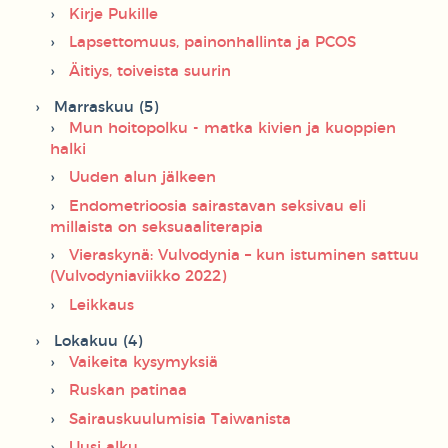
Kirje Pukille
Lapsettomuus, painonhallinta ja PCOS
Äitiys, toiveista suurin
Marraskuu (5)
Mun hoitopolku - matka kivien ja kuoppien
halki
Uuden alun jälkeen
Endometrioosia sairastavan seksivau eli
millaista on seksuaaliterapia
Vieraskynä: Vulvodynia – kun istuminen sattuu
(Vulvodyniaviikko 2022)
Leikkaus
Lokakuu (4)
Vaikeita kysymyksiä
Ruskan patinaa
Sairauskuulumisia Taiwanista
Uusi alku