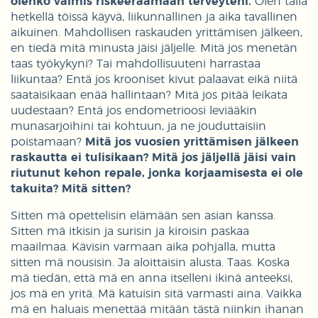
olenko valmis riskeeraamaan terveyteni.
Olen tällä
hetkellä töissä käyvä, liikunnallinen ja aika tavallinen
aikuinen. Mahdollisen raskauden yrittämisen jälkeen,
en tiedä mitä minusta jäisi jäljelle. Mitä jos menetän
taas työkykyni? Tai mahdollisuuteni harrastaa
liikuntaa? Entä jos krooniset kivut palaavat eikä niitä
saataisikaan enää hallintaan? Mitä jos pitää leikata
uudestaan? Entä jos endometrioosi leviääkin
munasarjoihini tai kohtuun, ja ne jouduttaisiin
poistamaan?
Mitä jos vuosien yrittämisen jälkeen
raskautta ei tulisikaan? Mitä jos jäljellä jäisi vain
riutunut kehon repale, jonka korjaamisesta ei ole
takuita? Mitä sitten?
Sitten mä opettelisin elämään sen asian kanssa.
Sitten mä itkisin ja surisin ja kiroisin paskaa
maailmaa. Kävisin varmaan aika pohjalla, mutta
sitten mä nousisin. Ja aloittaisin alusta. Taas. Koska
mä tiedän, että mä en anna itselleni ikinä anteeksi,
jos mä en yritä. Mä katuisin sitä varmasti aina. Vaikka
mä en haluais menettää mitään tästä niinkin ihanan