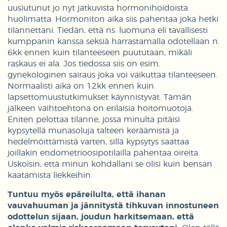
uusiutunut jo nyt jatkuvista hormonihoidoista
huolimatta. Hormoniton aika siis pahentaa joka hetki
tilannettani. Tiedän, että ns. luomuna eli tavallisesti
kumppanin kanssa seksiä harrastamalla odotellaan n.
6kk ennen kuin tilanteeseen puututaan, mikäli
raskaus ei ala. Jos tiedossa siis on esim.
gynekologinen sairaus joka voi vaikuttaa tilanteeseen.
Normaalisti aika on 12kk ennen kuin
lapsettomuustutkimukset käynnistyvät. Tämän
jälkeen vaihtoehtona on erilaisia hoitomuotoja.
Eniten pelottaa tilanne, jossa minulta pitäisi
kypsytellä munasoluja talteen keräämistä ja
hedelmöittämistä varten, sillä kypsytys saattaa
joillakin endometrioosipotilailla pahentaa oireita.
Uskoisin, että minun kohdallani se olisi kuin bensan
kaatamista liekkeihin.
Tuntuu myös epäreilulta, että ihanan
vauvahuuman ja jännitystä tihkuvan innostuneen
odottelun sijaan, joudun harkitsemaan, että