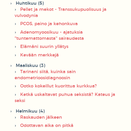
Huhtikuu (5)
Pellet ja mekot - Transsukupuolisuus ja
vulvodynia
PCOS, paino ja kehonkuva
Adenomyoosikuu - ajatuksia
''tuntemattomasta'' sairaudesta
Elämäni suurin yllätys
Kevään merkkejä
Maaliskuu (3)
Tarinani siitä, kuinka sain
endometrioosidiagnoosin
Ootko kokeillut kuorittua kurkkua?
Ketkä uskaltavat puhua seksistä? Kateus ja
seksi
Helmikuu (4)
Raskauden jälkeen
Odottavan aika on pitkä