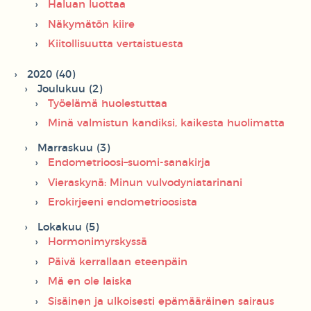
Haluan luottaa
Näkymätön kiire
Kiitollisuutta vertaistuesta
2020 (40)
Joulukuu (2)
Työelämä huolestuttaa
Minä valmistun kandiksi, kaikesta huolimatta
Marraskuu (3)
Endometrioosi–suomi-sanakirja
Vieraskynä: Minun vulvodyniatarinani
Erokirjeeni endometrioosista
Lokakuu (5)
Hormonimyrskyssä
Päivä kerrallaan eteenpäin
Mä en ole laiska
Sisäinen ja ulkoisesti epämääräinen sairaus