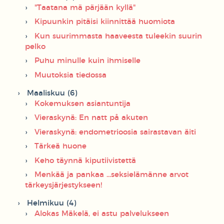
"Taatana mä pärjään kyllä"
Kipuunkin pitäisi kiinnittää huomiota
Kun suurimmasta haaveesta tuleekin suurin
pelko
Puhu minulle kuin ihmiselle
Muutoksia tiedossa
Maaliskuu (6)
Kokemuksen asiantuntija
Vieraskynä: En natt på akuten
Vieraskynä: endometrioosia sairastavan äiti
Tärkeä huone
Keho täynnä kiputiivistettä
Menkää ja pankaa ...seksielämänne arvot
tärkeysjärjestykseen!
Helmikuu (4)
Alokas Mäkelä, ei astu palvelukseen