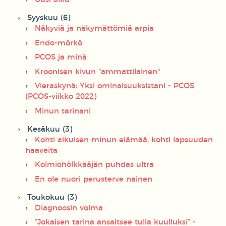
Syyskuu (6)
Näkyviä ja näkymättömiä arpia
Endo-mörkö
PCOS ja minä
Kroonisen kivun "ammattilainen"
Vieraskynä: Yksi ominaisuuksistani - PCOS
(PCOS-viikko 2022)
Minun tarinani
Kesäkuu (3)
Kohti aikuisen minun elämää, kohti lapsuuden
haaveita
Kolmiohölkkääjän puhdas ultra
En ole nuori perusterve nainen
Toukokuu (3)
Diagnoosin voima
“Jokaisen tarina ansaitsee tulla kuulluksi” -