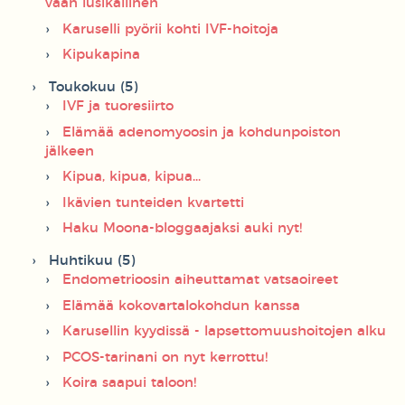
vaan lusikallinen
Karuselli pyörii kohti IVF-hoitoja
Kipukapina
Toukokuu (5)
IVF ja tuoresiirto
Elämää adenomyoosin ja kohdunpoiston
jälkeen
Kipua, kipua, kipua...
Ikävien tunteiden kvartetti
Haku Moona-bloggaajaksi auki nyt!
Huhtikuu (5)
Endometrioosin aiheuttamat vatsaoireet
Elämää kokovartalokohdun kanssa
Karusellin kyydissä - lapsettomuushoitojen alku
PCOS-tarinani on nyt kerrottu!
Koira saapui taloon!