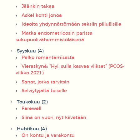
Jäänkin takaa
Askel kohti jonoa
Ideoita yhdynnättömään seksiin pillullisille
Matka endometrioosin parissa
sukupuolivähemmistöläisenä
Syyskuu (4)
Pelko romahtamisesta
Vieraskynä: ”Hyi, sulla kasvaa viikset” (PCOS-
viikko 2021)
Sanat, jotka tarvitsin
Selviytyjältä toiselle
Toukokuu (2)
Farewell
Siinä on vuori, nyt kiivetään
Huhtikuu (4)
On kohtu ja varakohtu