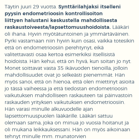
Täytin juuri 29 vuotta.
Synttärilahjaksi itselleni
pyysin endometrioosin kontrollisoiton
liittyen halustani keskustella mahdollisesta
raskaustoiveesta/lapsettomuushoidoista.
Lääkäri
oli ihana. Hyvin myötätuntoinen ja ymmärtäväinen.
Pyrki vastamaan niin hyvin kuin osasi, vaikka totesikin
että on endometrioosiin perehtynyt, eikä
valitettavasti osaa kertoa esimerkiksi itsellisistä
hoidoista. Hän kehui, että on hyvä, kun soitan jo nyt.
Monet soittavat vasta 35 ikävuoden tienoilla, jolloin
mahdollisuudet ovat jo selkeästi pienemmät. Hän
myös sanoi, että on hienoa, että olen miettinyt asioita
jo tässä vaiheessa ja että tiedostan endometrioosin
vaikutuksen mahdolliseen raskauteen tai päinvastoin
raskauden yrityksen vaikutuksen endometrioosiin.
Hän varasi minulle alkuvuodelle ajan
lapsettomuuspuolen lääkärille. Lääkäri sattuu
olemaan sama, joka on minua jo vuosia hoitanut ja
oli mukana leikkauksessani. Hän on myös aikoinaan
tehnyt minulle mm. munatorvien