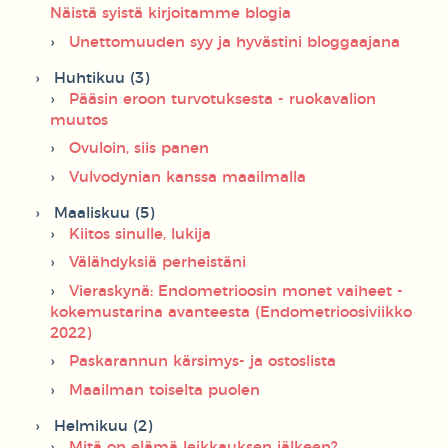
Näistä syistä kirjoitamme blogia
Unettomuuden syy ja hyvästini bloggaajana
Huhtikuu (3)
Pääsin eroon turvotuksesta - ruokavalion
muutos
Ovuloin, siis panen
Vulvodynian kanssa maailmalla
Maaliskuu (5)
Kiitos sinulle, lukija
Välähdyksiä perheistäni
Vieraskynä: Endometrioosin monet vaiheet -
kokemustarina avanteesta (Endometrioosiviikko
2022)
Paskarannun kärsimys- ja ostoslista
Maailman toiselta puolen
Helmikuu (2)
Mitä on elämä leikkauksen jälkeen?