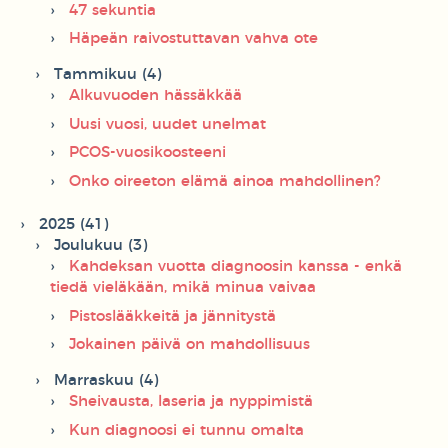
47 sekuntia
Häpeän raivostuttavan vahva ote
Tammikuu (4)
Alkuvuoden hässäkkää
Uusi vuosi, uudet unelmat
PCOS-vuosikoosteeni
Onko oireeton elämä ainoa mahdollinen?
2025 (41)
Joulukuu (3)
Kahdeksan vuotta diagnoosin kanssa - enkä
tiedä vieläkään, mikä minua vaivaa
Pistoslääkkeitä ja jännitystä
Jokainen päivä on mahdollisuus
Marraskuu (4)
Sheivausta, laseria ja nyppimistä
Kun diagnoosi ei tunnu omalta