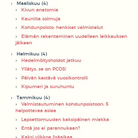
Maaliskuu (4)
Kivun anatomia
Kauniita solmuja
Kohdunpoisto: henkiset valmistelut
Elämän rakentaminen uudelleen leikkauksen
jälkeen
Helmikuu (4)
Hedelmöityshoidot jatkuu
Yllätys, se on PCOS!
Päivän kestävä vuosikontrolli
Kipumeri ja suruhuntu
Tammikuu (4)
Valmistautuminen kohdunpoistoon: 5
helpottavaa asiaa
Lapsettomuuden kaksipäinen miekka
Entä jos ei parannukaan?
Kaksi viikkoa lisäaikaa