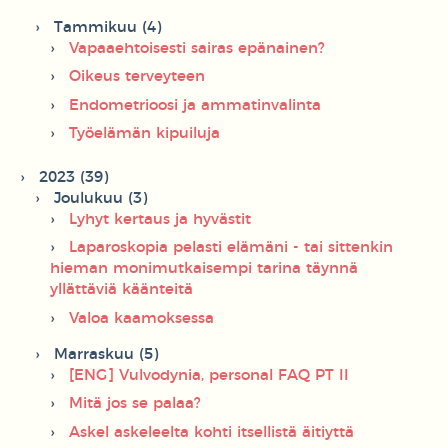
Tammikuu (4)
Vapaaehtoisesti sairas epänainen?
Oikeus terveyteen
Endometrioosi ja ammatinvalinta
Työelämän kipuiluja
2023 (39)
Joulukuu (3)
Lyhyt kertaus ja hyvästit
Laparoskopia pelasti elämäni - tai sittenkin
hieman monimutkaisempi tarina täynnä
yllättäviä käänteitä
Valoa kaamoksessa
Marraskuu (5)
[ENG] Vulvodynia, personal FAQ PT II
Mitä jos se palaa?
Askel askeleelta kohti itsellistä äitiyttä