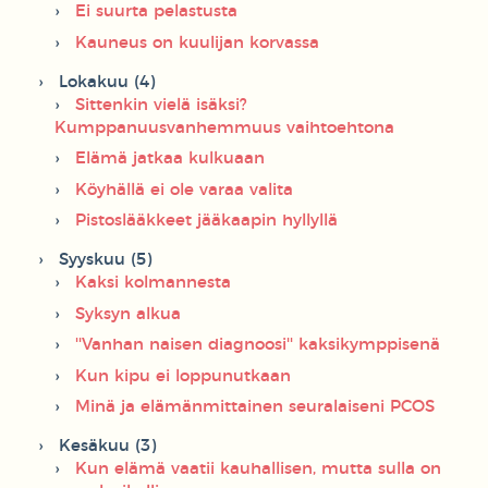
Ei suurta pelastusta
Kauneus on kuulijan korvassa
Lokakuu (4)
Sittenkin vielä isäksi?
Kumppanuusvanhemmuus vaihtoehtona
Elämä jatkaa kulkuaan
Köyhällä ei ole varaa valita
Pistoslääkkeet jääkaapin hyllyllä
Syyskuu (5)
Kaksi kolmannesta
Syksyn alkua
''Vanhan naisen diagnoosi'' kaksikymppisenä
Kun kipu ei loppunutkaan
Minä ja elämänmittainen seuralaiseni PCOS
Kesäkuu (3)
Kun elämä vaatii kauhallisen, mutta sulla on