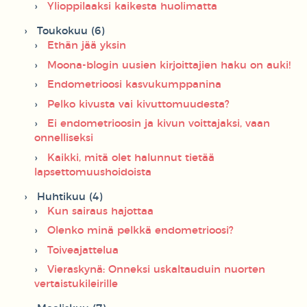
Ylioppilaaksi kaikesta huolimatta
Toukokuu (6)
Ethän jää yksin
Moona-blogin uusien kirjoittajien haku on auki!
Endometrioosi kasvukumppanina
Pelko kivusta vai kivuttomuudesta?
Ei endometrioosin ja kivun voittajaksi, vaan
onnelliseksi
Kaikki, mitä olet halunnut tietää
lapsettomuushoidoista
Huhtikuu (4)
Kun sairaus hajottaa
Olenko minä pelkkä endometrioosi?
Toiveajattelua
Vieraskynä: Onneksi uskaltauduin nuorten
vertaistukileirille