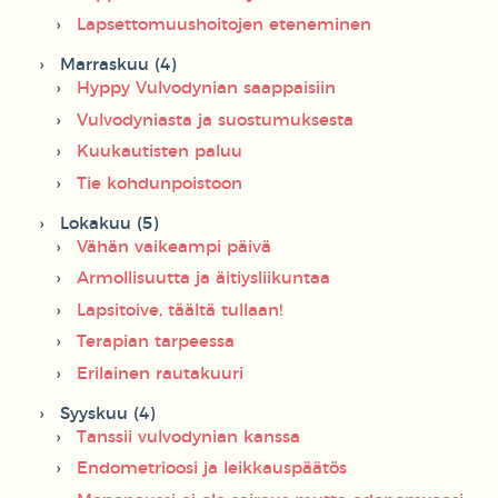
Lapsettomuushoitojen eteneminen
Marraskuu (4)
Hyppy Vulvodynian saappaisiin
Vulvodyniasta ja suostumuksesta
Kuukautisten paluu
Tie kohdunpoistoon
Lokakuu (5)
Vähän vaikeampi päivä
Armollisuutta ja äitiysliikuntaa
Lapsitoive, täältä tullaan!
Terapian tarpeessa
Erilainen rautakuuri
Syyskuu (4)
Tanssii vulvodynian kanssa
Endometrioosi ja leikkauspäätös