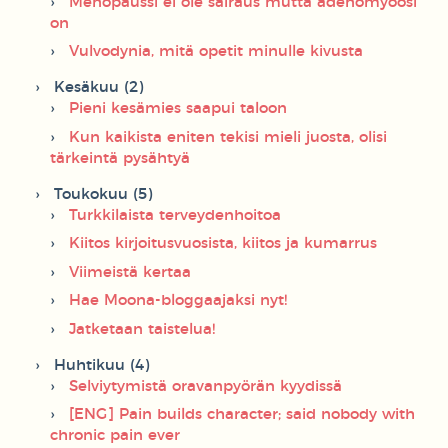
Menopaussi ei ole sairaus mutta adenomyoosi
on
Vulvodynia, mitä opetit minulle kivusta
Kesäkuu (2)
Pieni kesämies saapui taloon
Kun kaikista eniten tekisi mieli juosta, olisi
tärkeintä pysähtyä
Toukokuu (5)
Turkkilaista terveydenhoitoa
Kiitos kirjoitusvuosista, kiitos ja kumarrus
Viimeistä kertaa
Hae Moona-bloggaajaksi nyt!
Jatketaan taistelua!
Huhtikuu (4)
Selviytymistä oravanpyörän kyydissä
[ENG] Pain builds character; said nobody with
chronic pain ever