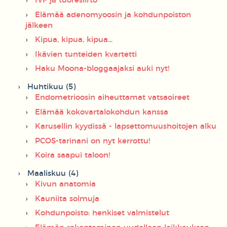
IVF ja tuoresiirto
Elämää adenomyoosin ja kohdunpoiston
jälkeen
Kipua, kipua, kipua...
Ikävien tunteiden kvartetti
Haku Moona-bloggaajaksi auki nyt!
Huhtikuu (5)
Endometrioosin aiheuttamat vatsaoireet
Elämää kokovartalokohdun kanssa
Karusellin kyydissä - lapsettomuushoitojen alku
PCOS-tarinani on nyt kerrottu!
Koira saapui taloon!
Maaliskuu (4)
Kivun anatomia
Kauniita solmuja
Kohdunpoisto: henkiset valmistelut