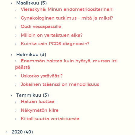
Maaliskuu (5)
Vieraskynä: Minun endometrioositarinani
Gynekologinen tutkimus – mitä ja miksi?
Oodi vessapassille
Milloin on vertaistuen aika?
Kuinka sain PCOS diagnoosin?
Helmikuu (3)
Enemmän haittaa kuin hyötyä, mutten irti
päästä
Uskotko ystävääsi?
Jokainen tsäänssi on mahdollisuus
Tammikuu (3)
Haluan luottaa
Näkymätön kiire
Kiitollisuutta vertaistuesta
2020 (40)