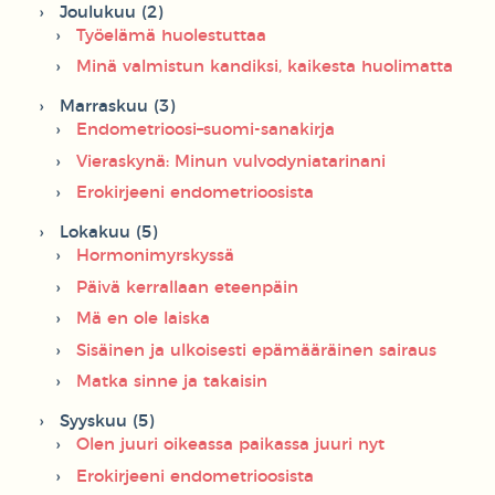
Joulukuu (2)
Työelämä huolestuttaa
Minä valmistun kandiksi, kaikesta huolimatta
Marraskuu (3)
Endometrioosi–suomi-sanakirja
Vieraskynä: Minun vulvodyniatarinani
Erokirjeeni endometrioosista
Lokakuu (5)
Hormonimyrskyssä
Päivä kerrallaan eteenpäin
Mä en ole laiska
Sisäinen ja ulkoisesti epämääräinen sairaus
Matka sinne ja takaisin
Syyskuu (5)
Olen juuri oikeassa paikassa juuri nyt
Erokirjeeni endometrioosista