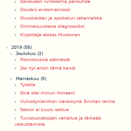
Sairauden runtelema parisuhde
Doulani endometrioosi
Sivuoireiden ja opiskelun sekamelska
Ominaisuudesta diagnoosiksi
Kirjoittaja-alokas Mustonen
2019 (55)
Joulukuu (2)
Ponnistuksia elämässä
Jos nyt ensin tämä kandi
Marraskuu (5)
Tytöille
Sinä olet minun ihmeeni
Vulvodyniaviikon vieraskynä: Emilian tarina
Seksin ei kuulu sattua
Turvotusvatsojen vertailua ja tärkeää
vaikuttamista