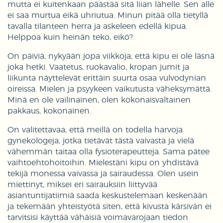
mutta ei kuitenkaan päästää sitä liian lähelle. Sen alle
ei saa murtua eikä uhriutua. Minun pitää olla tietyllä
tavalla tilanteen herra ja askeleen edellä kipua.
Helppoa kuin heinän teko, eikö?
On päiviä, nykyään jopa viikkoja, että kipu ei ole läsnä
joka hetki. Vaatetus, ruokavalio, kropan jumit ja
liikunta näyttelevät erittäin suurta osaa vulvodynian
oireissa. Mielen ja psyykeen vaikutusta väheksymättä.
Minä en ole vailinainen, olen kokonaisvaltainen
pakkaus, kokonainen.
On valitettavaa, että meillä on todella harvoja
gynekologeja, jotka tietävät tästä vaivasta ja vielä
vähemmän taitaa olla fysioterapeutteja. Sama pätee
vaihtoehtohoitoihin. Mielestäni kipu on yhdistävä
tekijä monessa vaivassa ja sairaudessa. Olen usein
miettinyt, miksei eri sairauksiin liittyvää
asiantuntijatiimiä saada keskustelemaan keskenään
ja tekemään yhteistyötä siten, että kivusta kärsivän ei
tarvitsisi käyttää vähäisiä voimavarojaan tiedon