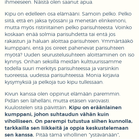
ihmeeseen. Näistä olen saanut apua.
Kipu on edelleen osa elämääni. Samoin pelko. Pelko
siitä, että en jaksa työssäni ja menetän elinkeinoni,
mutta myös ristiriitainen pelko parisuhteesta. Voinko
koskaan enää solmia parisuhdetta tai entä jos
rakastun ja haluan aloittaa parisuhteen. Ymmärtääkö
kumppani, entä jos oireet pahenevat parisuhteen
myötä? Uuden seurustelusuhteen aloittaminen on iso
kynnys. Onhan seksillä meidän kulttuurissamme
todella suuri merkitys parisuhteessa ja varsinkin
tuoreessa, uudessa parisuhteessa. Monia kirjavia
kysymyksiä ja pelkoja tuo kipu tullessaan.
Kivun kanssa olen oppinut elämään paremmin.
Pidän sen lähelläni, mutta etäisen varovasti.
Kuulostelen sitä päivittäin.
Kipu on eräänlainen
kumppani, johon suhtaudun vähän kuin
viholliseen. On parempi tutustua siihen kunnolla,
tarkkailla sen liikkeitä ja oppia keskustelemaan
sen kanssa.
Pitää tämä vihollinen ”ystävänään”,