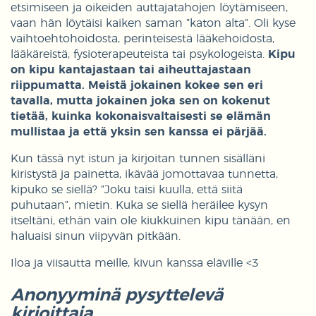
etsimiseen ja oikeiden auttajatahojen löytämiseen,
vaan hän löytäisi kaiken saman ”katon alta”. Oli kyse
vaihtoehtohoidosta, perinteisestä lääkehoidosta,
lääkäreistä, fysioterapeuteista tai psykologeista.
Kipu
on kipu kantajastaan tai aiheuttajastaan
riippumatta. Meistä jokainen kokee sen eri
tavalla, mutta jokainen joka sen on kokenut
tietää, kuinka kokonaisvaltaisesti se elämän
mullistaa ja että yksin sen kanssa ei pärjää.
Kun tässä nyt istun ja kirjoitan tunnen sisälläni
kiristystä ja painetta, ikävää jomottavaa tunnetta,
kipuko se siellä? ”Joku taisi kuulla, että siitä
puhutaan”, mietin. Kuka se siellä heräilee kysyn
itseltäni, ethän vain ole kiukkuinen kipu tänään, en
haluaisi sinun viipyvän pitkään.
Iloa ja viisautta meille, kivun kanssa eläville <3
Anonyyminä pysyttelevä
kirjoittaja