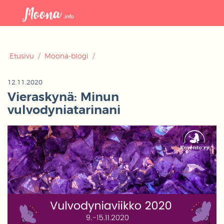
Avaa
navigaat
Etusivu
/
Moona-blogi
/
12.11.2020
Vieraskynä: Minun
vulvodyniatarinani