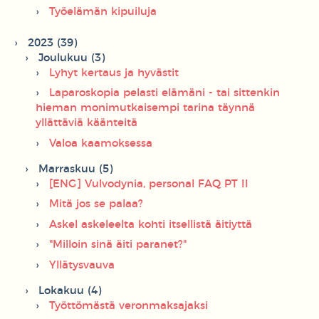
Työelämän kipuiluja
2023 (39)
Joulukuu (3)
Lyhyt kertaus ja hyvästit
Laparoskopia pelasti elämäni - tai sittenkin
hieman monimutkaisempi tarina täynnä
yllättäviä käänteitä
Valoa kaamoksessa
Marraskuu (5)
[ENG] Vulvodynia, personal FAQ PT II
Mitä jos se palaa?
Askel askeleelta kohti itsellistä äitiyttä
"Milloin sinä äiti paranet?"
Yllätysvauva
Lokakuu (4)
Työttömästä veronmaksajaksi