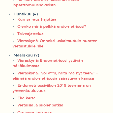
lapsettomuushoidoista
Huhtikuu (4)
Kun sairaus hajottaa
Olenko minä pelkkä endometrioosi?
Toiveajattelua
Vieraskynä: Onneksi uskaltauduin nuorten
vertaistukileirille
Maaliskuu (7)
Vieraskynä: Endometrioosi ystävän
näkökulmasta
Vieraskynä: ”Voi v***u, mitä mä nyt teen?” –
elämää endometrioosia sairastavan kanssa
Endometrioosiviikon 2019 teemana on
yhteenkuuluvuus
Eka kerta
Vertaisia ja suolenpätkiä
Omiensa joukossa