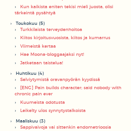
Kun kaikista eniten tekisi mieli juosta, olisi
tärkeintä pysähtyä
Toukokuu (5)
Turkkilaista terveydenhoitoa
Kiitos kirjoitusvuosista, kiitos ja kumarrus
Viimeistä kertaa
Hae Moona-bloggaajaksi nyt!
Jatketaan taistelua!
Huhtikuu (4)
Selviytymistä oravanpyörän kyydissä
[ENG] Pain builds character; said nobody with
chronic pain ever
Kuumeista odotusta
Leikelty ulos synnytystalkoista
Maaliskuu (3)
Sappivaivoja vai sittenkin endometrioosia