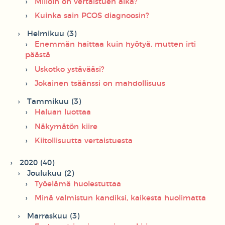
Milloin on vertaistuen aika?
Kuinka sain PCOS diagnoosin?
Helmikuu (3)
Enemmän haittaa kuin hyötyä, mutten irti
päästä
Uskotko ystävääsi?
Jokainen tsäänssi on mahdollisuus
Tammikuu (3)
Haluan luottaa
Näkymätön kiire
Kiitollisuutta vertaistuesta
2020 (40)
Joulukuu (2)
Työelämä huolestuttaa
Minä valmistun kandiksi, kaikesta huolimatta
Marraskuu (3)