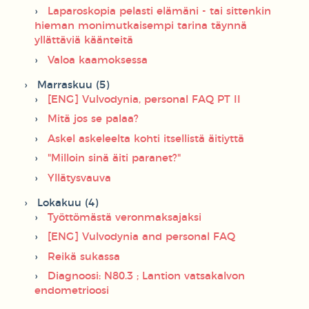
Laparoskopia pelasti elämäni - tai sittenkin
hieman monimutkaisempi tarina täynnä
yllättäviä käänteitä
Valoa kaamoksessa
Marraskuu (5)
[ENG] Vulvodynia, personal FAQ PT II
Mitä jos se palaa?
Askel askeleelta kohti itsellistä äitiyttä
"Milloin sinä äiti paranet?"
Yllätysvauva
Lokakuu (4)
Työttömästä veronmaksajaksi
[ENG] Vulvodynia and personal FAQ
Reikä sukassa
Diagnoosi: N80.3 ; Lantion vatsakalvon
endometrioosi