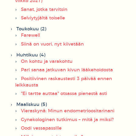
viikko 2021)
Sanat, jotka tarvitsin
Selviytyjältä toiselle
Toukokuu (2)
Farewell
Siinä on vuori, nyt kiivetään
Huhtikuu (4)
On kohtu ja varakohtu
Pari sanaa jatkuvan kivun lääkehoidosta
Positiivinen raskaustesti 3 päivää ennen
leikkausta
"Ei tartte auttaa" otsassa pienestä asti
Maaliskuu (5)
Vieraskynä: Minun endometrioositarinani
Gynekologinen tutkimus – mitä ja miksi?
Oodi vessapassille