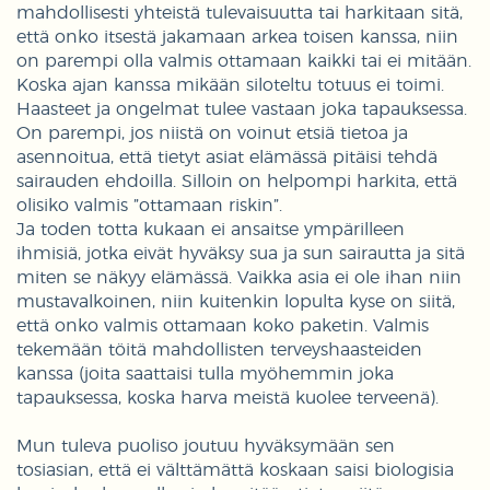
mahdollisesti yhteistä tulevaisuutta tai harkitaan sitä,
että onko itsestä jakamaan arkea toisen kanssa, niin
on parempi olla valmis ottamaan kaikki tai ei mitään.
Koska ajan kanssa mikään siloteltu totuus ei toimi.
Haasteet ja ongelmat tulee vastaan joka tapauksessa.
On parempi, jos niistä on voinut etsiä tietoa ja
asennoitua, että tietyt asiat elämässä pitäisi tehdä
sairauden ehdoilla. Silloin on helpompi harkita, että
olisiko valmis ”ottamaan riskin”.
Ja toden totta kukaan ei ansaitse ympärilleen
ihmisiä, jotka eivät hyväksy sua ja sun sairautta ja sitä
miten se näkyy elämässä. Vaikka asia ei ole ihan niin
mustavalkoinen, niin kuitenkin lopulta kyse on siitä,
että onko valmis ottamaan koko paketin. Valmis
tekemään töitä mahdollisten terveyshaasteiden
kanssa (joita saattaisi tulla myöhemmin joka
tapauksessa, koska harva meistä kuolee terveenä).
Mun tuleva puoliso joutuu hyväksymään sen
tosiasian, että ei välttämättä koskaan saisi biologisia