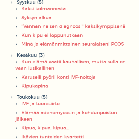
Syyskuu (5)
Kaksi kolmannesta
Syksyn alkua
''Vanhan naisen diagnoosi'' kaksikymppisenä
Kun kipu ei loppunutkaan
Minä ja elämänmittainen seuralaiseni PCOS
Kesäkuu (3)
Kun elämä vaatii kauhallisen, mutta sulla on
vaan lusikallinen
Karuselli pyörii kohti IVF-hoitoja
Kipukapina
Toukokuu (5)
IVF ja tuoresiirto
Elämää adenomyoosin ja kohdunpoiston
jälkeen
Kipua, kipua, kipua...
Ikävien tunteiden kvartetti