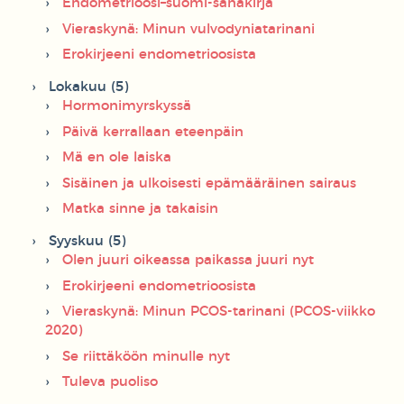
Endometrioosi–suomi-sanakirja
Vieraskynä: Minun vulvodyniatarinani
Erokirjeeni endometrioosista
Lokakuu (5)
Hormonimyrskyssä
Päivä kerrallaan eteenpäin
Mä en ole laiska
Sisäinen ja ulkoisesti epämääräinen sairaus
Matka sinne ja takaisin
Syyskuu (5)
Olen juuri oikeassa paikassa juuri nyt
Erokirjeeni endometrioosista
Vieraskynä: Minun PCOS-tarinani (PCOS-viikko
2020)
Se riittäköön minulle nyt
Tuleva puoliso