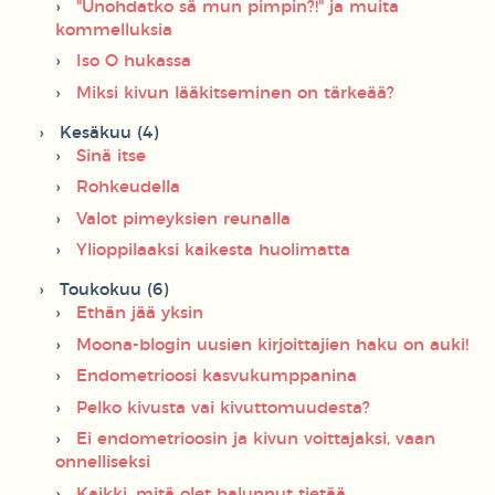
"Unohdatko sä mun pimpin?!" ja muita
kommelluksia
Iso O hukassa
Miksi kivun lääkitseminen on tärkeää?
Kesäkuu (4)
Sinä itse
Rohkeudella
Valot pimeyksien reunalla
Ylioppilaaksi kaikesta huolimatta
Toukokuu (6)
Ethän jää yksin
Moona-blogin uusien kirjoittajien haku on auki!
Endometrioosi kasvukumppanina
Pelko kivusta vai kivuttomuudesta?
Ei endometrioosin ja kivun voittajaksi, vaan
onnelliseksi
Kaikki, mitä olet halunnut tietää