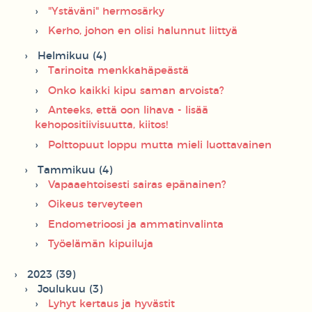
"Ystäväni" hermosärky
Kerho, johon en olisi halunnut liittyä
Helmikuu (4)
Tarinoita menkkahäpeästä
Onko kaikki kipu saman arvoista?
Anteeks, että oon lihava - lisää
kehopositiivisuutta, kiitos!
Polttopuut loppu mutta mieli luottavainen
Tammikuu (4)
Vapaaehtoisesti sairas epänainen?
Oikeus terveyteen
Endometrioosi ja ammatinvalinta
Työelämän kipuiluja
2023 (39)
Joulukuu (3)
Lyhyt kertaus ja hyvästit