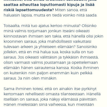
saattaa aiheuttaa loputtomasti kipuja ja lisää
riskiä lapsettomuudesta?
Miten sanoa, että
haluaisin lapsia, mutta en tiedä voinko niitä saada.
Toisaalta, mitä tuo ajatus kertoo minusta? Olisinko
minä valmis torjumaan jonkun itseäni oikeasti
kiinnostavan ihmisen sen takia, että hänellä olisi jokin
krooninen sairaus, joka mahdollisesti vaikuttaisi
tulevaan arkeen ja yhteiseen elämään? Sanoisinko
jollekin, että en mä halua sua, koska sulla on tuo
sairaus. Jos oikeasti välittäisin ja tykkäisin ihmisestä,
olisin varmasti valmis joustamaan ja opettelemaan
elämään hänen sairautensa kanssa. Koska ihminen
on kuitenkin niin paljon enemmän kuin pelkkä
sairaus. Ja niin olen minäkin.
Sama ihminen totesi, että on ainakin itse pyrkinyt
kertomaan rehellisesti omasta tilanteestaan. Hänellä
itsellään on sairaus, joka näkyy elämässä päivittäin.
Hänen mielestään siinä vaiheessa, kun mietitään