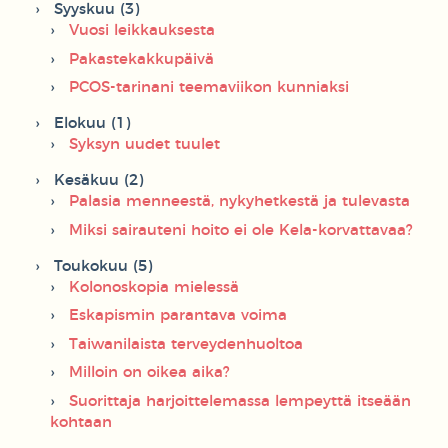
Syyskuu (3)
Vuosi leikkauksesta
Pakastekakkupäivä
PCOS-tarinani teemaviikon kunniaksi
Elokuu (1)
Syksyn uudet tuulet
Kesäkuu (2)
Palasia menneestä, nykyhetkestä ja tulevasta
Miksi sairauteni hoito ei ole Kela-korvattavaa?
Toukokuu (5)
Kolonoskopia mielessä
Eskapismin parantava voima
Taiwanilaista terveydenhuoltoa
Milloin on oikea aika?
Suorittaja harjoittelemassa lempeyttä itseään
kohtaan