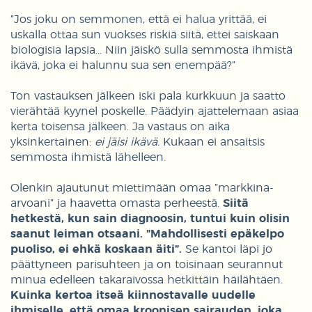
”Jos joku on semmonen, että ei halua yrittää, ei
uskalla ottaa sun vuokses riskiä siitä, ettei saiskaan
biologisia lapsia... Niin jäiskö sulla semmosta ihmistä
ikävä, joka ei halunnu sua sen enempää?”
Ton vastauksen jälkeen iski pala kurkkuun ja saatto
vierähtää kyynel poskelle. Päädyin ajattelemaan asiaa
kerta toisensa jälkeen. Ja vastaus on aika
yksinkertainen:
ei jäisi ikävä.
Kukaan ei ansaitsis
semmosta ihmistä lähelleen.
Olenkin ajautunut miettimään omaa ”markkina-
arvoani” ja haavetta omasta perheestä.
Siitä
hetkestä, kun sain diagnoosin, tuntui kuin olisin
saanut leiman otsaani. ”Mahdollisesti epäkelpo
puoliso, ei ehkä koskaan äiti”.
Se kantoi läpi jo
päättyneen parisuhteen ja on toisinaan seurannut
minua edelleen takaraivossa hetkittäin häilähtäen.
Kuinka kertoa itseä kiinnostavalle uudelle
ihmiselle, että omaa kroonisen sairauden, joka