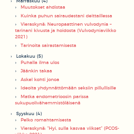
Marraskuu (4)
Muutokset ahdistaa
Kuinka puhun sairaudestani deittaillessa
Vieraskynä: Neuropaattinen vulvodynia –
tarinani kivusta ja hoidosta (Vulvodyniaviikko
2021)
Tarinoita sairastamisesta
Lokakuu (5)
Puhalla ilma ulos
Jäänkin takaa
Askel kohti jonoa
Ideoita yhdynnättömään seksiin pillullisille
Matka endometrioosin parissa
sukupuolivähemmistöläisenä
Syyskuu (4)
Pelko romahtamisesta
Vieraskynä: ”Hyi, sulla kasvaa viikset” (PCOS-