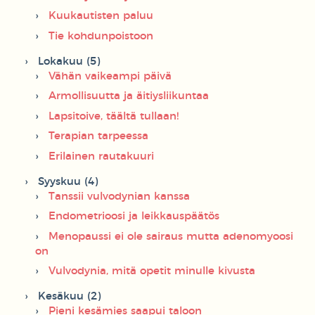
Kuukautisten paluu
Tie kohdunpoistoon
Lokakuu (5)
Vähän vaikeampi päivä
Armollisuutta ja äitiysliikuntaa
Lapsitoive, täältä tullaan!
Terapian tarpeessa
Erilainen rautakuuri
Syyskuu (4)
Tanssii vulvodynian kanssa
Endometrioosi ja leikkauspäätös
Menopaussi ei ole sairaus mutta adenomyoosi
on
Vulvodynia, mitä opetit minulle kivusta
Kesäkuu (2)
Pieni kesämies saapui taloon