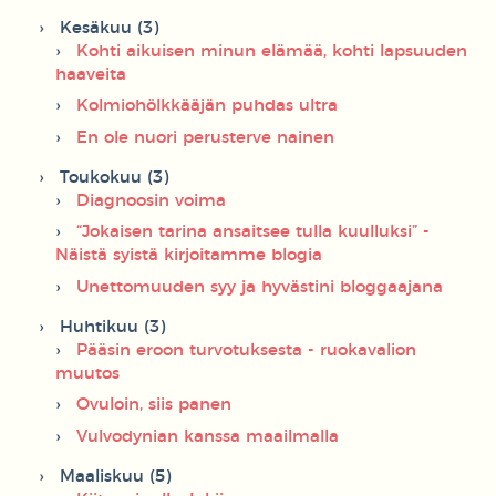
Kesäkuu (3)
Kohti aikuisen minun elämää, kohti lapsuuden
haaveita
Kolmiohölkkääjän puhdas ultra
En ole nuori perusterve nainen
Toukokuu (3)
Diagnoosin voima
“Jokaisen tarina ansaitsee tulla kuulluksi” -
Näistä syistä kirjoitamme blogia
Unettomuuden syy ja hyvästini bloggaajana
Huhtikuu (3)
Pääsin eroon turvotuksesta - ruokavalion
muutos
Ovuloin, siis panen
Vulvodynian kanssa maailmalla
Maaliskuu (5)