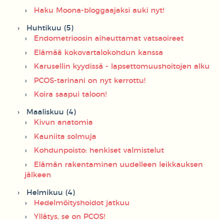
Haku Moona-bloggaajaksi auki nyt!
Huhtikuu (5)
Endometrioosin aiheuttamat vatsaoireet
Elämää kokovartalokohdun kanssa
Karusellin kyydissä - lapsettomuushoitojen alku
PCOS-tarinani on nyt kerrottu!
Koira saapui taloon!
Maaliskuu (4)
Kivun anatomia
Kauniita solmuja
Kohdunpoisto: henkiset valmistelut
Elämän rakentaminen uudelleen leikkauksen
jälkeen
Helmikuu (4)
Hedelmöityshoidot jatkuu
Yllätys, se on PCOS!