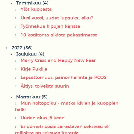
Tammikuu (4)
Ylös kuopasta
Uusi vuosi, uudet lupauks.. eiku?
Työnhakua kipujen kanssa
10 koditonta alkiota pakastimessa
2022 (36)
Joulukuu (4)
Merry Crisis and Happy New Fear
Kirje Pukille
Lapsettomuus, painonhallinta ja PCOS
Äitiys, toiveista suurin
Marraskuu (5)
Mun hoitopolku - matka kivien ja kuoppien
halki
Uuden alun jälkeen
Endometrioosia sairastavan seksivau eli
millaista on seksuaaliterapia