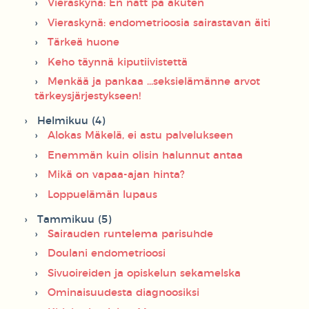
Vieraskynä: En natt på akuten
Vieraskynä: endometrioosia sairastavan äiti
Tärkeä huone
Keho täynnä kiputiivistettä
Menkää ja pankaa ...seksielämänne arvot
tärkeysjärjestykseen!
Helmikuu (4)
Alokas Mäkelä, ei astu palvelukseen
Enemmän kuin olisin halunnut antaa
Mikä on vapaa-ajan hinta?
Loppuelämän lupaus
Tammikuu (5)
Sairauden runtelema parisuhde
Doulani endometrioosi
Sivuoireiden ja opiskelun sekamelska
Ominaisuudesta diagnoosiksi