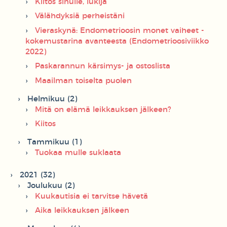
Kiitos sinulle, lukija
Välähdyksiä perheistäni
Vieraskynä: Endometrioosin monet vaiheet -
kokemustarina avanteesta (Endometrioosiviikko
2022)
Paskarannun kärsimys- ja ostoslista
Maailman toiselta puolen
Helmikuu (2)
Mitä on elämä leikkauksen jälkeen?
Kiitos
Tammikuu (1)
Tuokaa mulle suklaata
2021 (32)
Joulukuu (2)
Kuukautisia ei tarvitse hävetä
Aika leikkauksen jälkeen