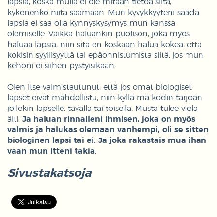
lapsia, koska mulla ei ole mitään tietoa siitä,
kykenenkö niitä saamaan. Mun kyvykkyyteni saada
lapsia ei saa olla kynnyskysymys mun kanssa
olemiselle. Vaikka haluankin puolison, joka myös
haluaa lapsia, niin sitä en koskaan halua kokea, että
kokisin syyllisyyttä tai epäonnistumista siitä, jos mun
kehoni ei siihen pystyisikään.
Olen itse valmistautunut, että jos omat biologiset
lapset eivät mahdollistu, niin kyllä mä kodin tarjoan
jollekin lapselle, tavalla tai toisella. Musta tulee vielä
äiti.
Ja haluan rinnalleni ihmisen, joka on myös
valmis ja halukas olemaan vanhempi, oli se sitten
biologinen lapsi tai ei. Ja joka rakastais mua ihan
vaan mun itteni takia.
Sivustakatsoja