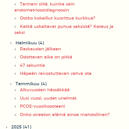
Tarinani siitä, kuinka sain
endometrioosidiagnoosin
Ootko kokeillut kuorittua kurkkua?
Ketkä uskaltavat puhua seksistä? Kateus ja
seksi
Helmikuu (4)
Raskauden jälkeen
Odottavan aika on pitkä
47 sekuntia
Häpeän raivostuttavan vahva ote
Tammikuu (4)
Alkuvuoden hässäkkää
Uusi vuosi, uudet unelmat
PCOS-vuosikoosteeni
Onko oireeton elämä ainoa mahdollinen?
2025 (41)