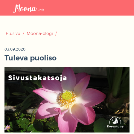
Avaa
navigaat
Etusivu
/
Moona-blogi
/
03.09.2020
Tuleva puoliso