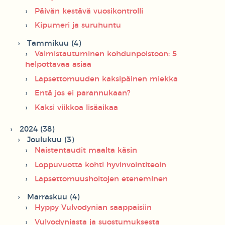
Päivän kestävä vuosikontrolli
Kipumeri ja suruhuntu
Tammikuu (4)
Valmistautuminen kohdunpoistoon: 5
helpottavaa asiaa
Lapsettomuuden kaksipäinen miekka
Entä jos ei parannukaan?
Kaksi viikkoa lisäaikaa
2024 (38)
Joulukuu (3)
Naistentaudit maalta käsin
Loppuvuotta kohti hyvinvointiteoin
Lapsettomuushoitojen eteneminen
Marraskuu (4)
Hyppy Vulvodynian saappaisiin
Vulvodyniasta ja suostumuksesta