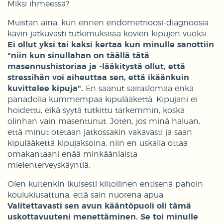
Miksi ihmeessä?
Muistan aina, kun ennen endometrioosi-diagnoosia
kävin jatkuvasti tutkimuksissa kovien kipujen vuoksi.
Ei ollut yksi tai kaksi kertaa kun minulle sanottiin
"niin kun sinullahan on täällä tätä
masennushistoriaa ja -lääkitystä ollut, että
stressihän voi aiheuttaa sen, että ikäänkuin
kuvittelee kipuja".
En saanut sairaslomaa enkä
panadolia kummempaa kipulääkettä. Kipujani ei
hoidettu, eikä syytä tutkittu tarkemmin, koska
olinhan vain masentunut. Joten, jos minä haluan,
että minut otetaan jatkossakin vakavasti ja saan
kipulääkettä kipujaksoina, niin en uskalla ottaa
omakantaani enää minkäänlaista
mielenterveyskäyntiä.
Olen kuitenkin ikuisesti kiitollinen entisenä pahoin
koulukiusattuna, että sain nuorena apua.
Valitettavasti sen avun kääntöpuoli oli tämä
uskottavuuteni menettäminen. Se toi minulle