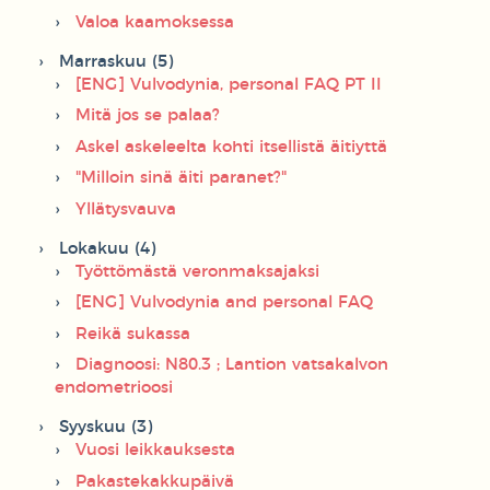
Valoa kaamoksessa
Marraskuu (5)
[ENG] Vulvodynia, personal FAQ PT II
Mitä jos se palaa?
Askel askeleelta kohti itsellistä äitiyttä
"Milloin sinä äiti paranet?"
Yllätysvauva
Lokakuu (4)
Työttömästä veronmaksajaksi
[ENG] Vulvodynia and personal FAQ
Reikä sukassa
Diagnoosi: N80.3 ; Lantion vatsakalvon
endometrioosi
Syyskuu (3)
Vuosi leikkauksesta
Pakastekakkupäivä