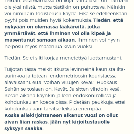
Tiedän, että elämässä on iloja. Minullakin on. Tämä ei
ole yksi niistä, mutta tästäkin on puhuttava. Näinkin
voi nimittäin todistetusti käydä. Eikä se edelleenkään
pyyhi pois muiden hyviä kokemuksia.
Tiedän, että
nykyään on olemassa lääkäreitä, jotka
ymmärtävät, että ihminen voi olla kipeä ja
masentunut samaan aikaan.
Ihminen voi hyvin
helposti myös masentua kivun vuoksi.
Tiedän. Se ei silti korjaa menetettyä luottamustani.
Tuijotan tässä meikit itkusta levinneinä kaunista ilta-
aurinkoa ja totean endometrioosin kouristaessa
alavatsaani, että "voihan vittujen kevät". Huokaus.
Sehän se tosiaan on. Kevät. Ja sitten vihdoin kesä.
Kesän aikana käynkin jälleen endokontrollissa ja
kohdunkaulan koepaloissa. Pidetään peukkuja, ettei
kohdunkaulaani tarvitse leikata enempää.
Koska allekirjoittaneen alkanut vuosi on ollut
aivan liian raskas, jään nyt kirjoitustauolle
syksyyn saakka.