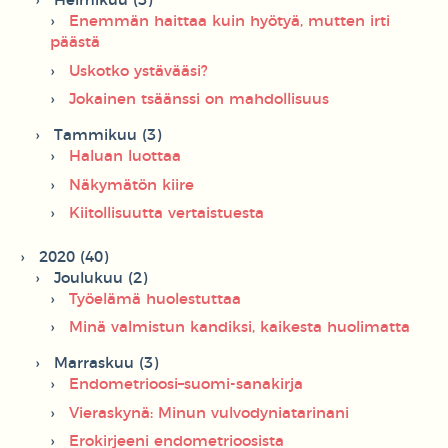
Helmikuu (3)
Enemmän haittaa kuin hyötyä, mutten irti
päästä
Uskotko ystävääsi?
Jokainen tsäänssi on mahdollisuus
Tammikuu (3)
Haluan luottaa
Näkymätön kiire
Kiitollisuutta vertaistuesta
2020 (40)
Joulukuu (2)
Työelämä huolestuttaa
Minä valmistun kandiksi, kaikesta huolimatta
Marraskuu (3)
Endometrioosi–suomi-sanakirja
Vieraskynä: Minun vulvodyniatarinani
Erokirjeeni endometrioosista