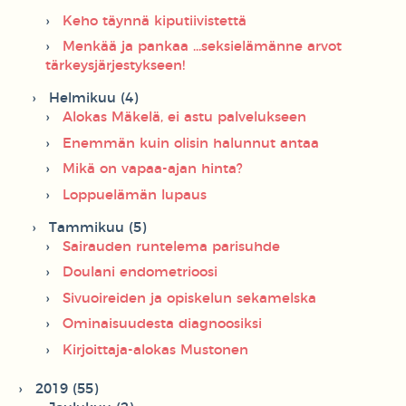
Keho täynnä kiputiivistettä
Menkää ja pankaa ...seksielämänne arvot
tärkeysjärjestykseen!
Helmikuu (4)
Alokas Mäkelä, ei astu palvelukseen
Enemmän kuin olisin halunnut antaa
Mikä on vapaa-ajan hinta?
Loppuelämän lupaus
Tammikuu (5)
Sairauden runtelema parisuhde
Doulani endometrioosi
Sivuoireiden ja opiskelun sekamelska
Ominaisuudesta diagnoosiksi
Kirjoittaja-alokas Mustonen
2019 (55)