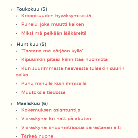
Toukokuu (3)
Kroonisuuden hyväksymisestä
Puhelu, joka muutti kaiken
Miksi mä pelkään lääkäreitä
Huhtikuu (5)
"Taatana mä pärjään kyllä"
Kipuunkin pitäisi kiinnittää huomiota
Kun suurimmasta haaveesta tuleekin suurin
pelko
Puhu minulle kuin ihmiselle
Muutoksia tiedossa
Maaliskuu (6)
Kokemuksen asiantuntija
Vieraskynä: En natt på akuten
Vieraskynä: endometrioosia sairastavan äiti
Tärkeä huone