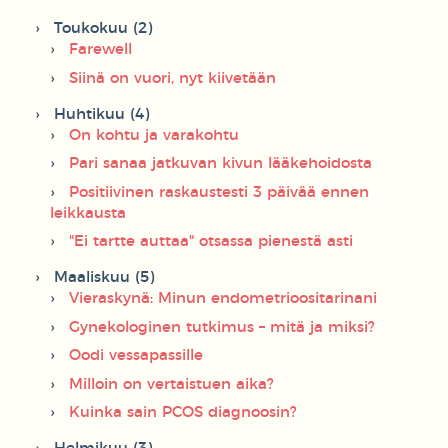
Toukokuu (2)
Farewell
Siinä on vuori, nyt kiivetään
Huhtikuu (4)
On kohtu ja varakohtu
Pari sanaa jatkuvan kivun lääkehoidosta
Positiivinen raskaustesti 3 päivää ennen
leikkausta
"Ei tartte auttaa" otsassa pienestä asti
Maaliskuu (5)
Vieraskynä: Minun endometrioositarinani
Gynekologinen tutkimus – mitä ja miksi?
Oodi vessapassille
Milloin on vertaistuen aika?
Kuinka sain PCOS diagnoosin?