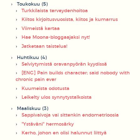
Toukokuu (5)
Turkkilaista terveydenhoitoa
Kiitos kirjoitusvuosista, kiitos ja kumarrus
Viimeistä kertaa
Hae Moona-bloggaajaksi nyt!
Jatketaan taistelua!
Huhtikuu (4)
Selviytymistä oravanpyörän kyydissä
[ENG] Pain builds character; said nobody with
chronic pain ever
Kuumeista odotusta
Leikelty ulos synnytystalkoista
Maaliskuu (3)
Sappivaivoja vai sittenkin endometrioosia
"Ystäväni" hermosärky
Kerho, johon en olisi halunnut liittyä