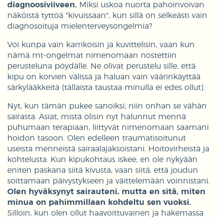
diagnoosiviiveen.
Miksi uskoa nuorta pahoinvoivan
näköistä tyttöä "kivuissaan", kun sillä on selkeästi vain
diagnosoituja mielenterveysongelmia?
Voi kunpa vain karrikoisin ja kuvittelisin, vaan kun
nämä mt-ongelmat nimenomaan nostettiin
perusteluna pöydälle. Ne olivat perustelu sille, että
kipu on korvien välissä ja haluan vain väärinkäyttää
särkylääkkeitä (tällaista taustaa minulla ei edes ollut).
Nyt, kun tämän pukee sanoiksi, niin onhan se vähän
sairasta. Asiat, mistä olisin nyt halunnut mennä
puhumaan terapiaan, liittyvät nimenomaan saamani
hoidon tasoon. Olen edelleen traumatisoitunut
useista menneistä sairaalajaksoistani. Hoitovirheistä ja
kohtelusta. Kun kipukohtaus iskee, en ole nykyään
eniten paskana siitä kivusta, vaan siitä, että joudun
soittamaan päivystykseen ja väittelemään voinnistani.
Olen hyväksynyt sairauteni, mutta en sitä, miten
minua on pahimmillaan kohdeltu sen vuoksi.
Silloin, kun olen ollut haavoittuvainen ja hakemassa