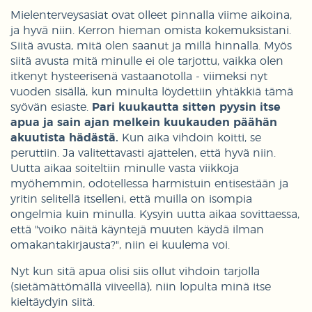
Mielenterveysasiat ovat olleet pinnalla viime aikoina,
ja hyvä niin. Kerron hieman omista kokemuksistani.
Siitä avusta, mitä olen saanut ja millä hinnalla. Myös
siitä avusta mitä minulle ei ole tarjottu, vaikka olen
itkenyt hysteerisenä vastaanotolla - viimeksi nyt
vuoden sisällä, kun minulta löydettiin yhtäkkiä tämä
syövän esiaste.
Pari kuukautta sitten pyysin itse
apua ja sain ajan melkein kuukauden päähän
akuutista hädästä.
Kun aika vihdoin koitti, se
peruttiin. Ja valitettavasti ajattelen, että hyvä niin.
Uutta aikaa soiteltiin minulle vasta viikkoja
myöhemmin, odotellessa harmistuin entisestään ja
yritin selitellä itselleni, että muilla on isompia
ongelmia kuin minulla. Kysyin uutta aikaa sovittaessa,
että "voiko näitä käyntejä muuten käydä ilman
omakantakirjausta?", niin ei kuulema voi.
Nyt kun sitä apua olisi siis ollut vihdoin tarjolla
(sietämättömällä viiveellä), niin lopulta minä itse
kieltäydyin siitä.