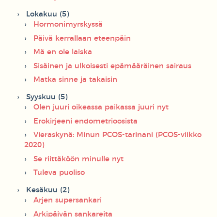
Lokakuu (5)
Hormonimyrskyssä
Päivä kerrallaan eteenpäin
Mä en ole laiska
Sisäinen ja ulkoisesti epämääräinen sairaus
Matka sinne ja takaisin
Syyskuu (5)
Olen juuri oikeassa paikassa juuri nyt
Erokirjeeni endometrioosista
Vieraskynä: Minun PCOS-tarinani (PCOS-viikko
2020)
Se riittäköön minulle nyt
Tuleva puoliso
Kesäkuu (2)
Arjen supersankari
Arkipäivän sankareita