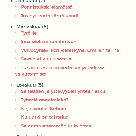
Joulukuu (2)
Ponnistuksia elämässä
Jos nyt ensin tämä kandi
Marraskuu (5)
Tytöille
Sinä olet minun ihmeeni
Vulvodyniaviikon vieraskynä: Emilian tarina
Seksin ei kuulu sattua
Turvotusvatsojen vertailua ja tärkeää
vaikuttamista
Lokakuu (5)
Sairauden ja ystävyyden yhteenlasku
Tyhmiä ongelmiako?
Kirje sinulle, Kehoni
Kun arki on taistelua
Se antaa enemmän kuin ottaa