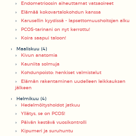
Endometrioosin aiheuttamat vatsaoireet
Elämää kokovartalokohdun kanssa
Karusellin kyydissä - lapsettomuushoitojen alku
PCOS-tarinani on nyt kerrottu!
Koira saapui taloon!
Maaliskuu (4)
Kivun anatomia
Kauniita solmuja
Kohdunpoisto: henkiset valmistelut
Elämän rakentaminen uudelleen leikkauksen
jälkeen
Helmikuu (4)
Hedelmöityshoidot jatkuu
Yllätys, se on PCOS!
Päivän kestävä vuosikontrolli
Kipumeri ja suruhuntu