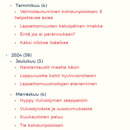
Tammikuu (4)
Valmistautuminen kohdunpoistoon: 5
helpottavaa asiaa
Lapsettomuuden kaksipäinen miekka
Entä jos ei parannukaan?
Kaksi viikkoa lisäaikaa
2024 (38)
Joulukuu (3)
Naistentaudit maalta käsin
Loppuvuotta kohti hyvinvointiteoin
Lapsettomuushoitojen eteneminen
Marraskuu (4)
Hyppy Vulvodynian saappaisiin
Vulvodyniasta ja suostumuksesta
Kuukautisten paluu
Tie kohdunpoistoon