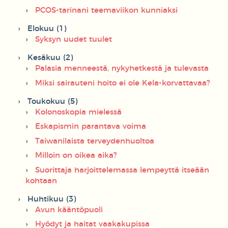
PCOS-tarinani teemaviikon kunniaksi
Elokuu (1)
Syksyn uudet tuulet
Kesäkuu (2)
Palasia menneestä, nykyhetkestä ja tulevasta
Miksi sairauteni hoito ei ole Kela-korvattavaa?
Toukokuu (5)
Kolonoskopia mielessä
Eskapismin parantava voima
Taiwanilaista terveydenhuoltoa
Milloin on oikea aika?
Suorittaja harjoittelemassa lempeyttä itseään
kohtaan
Huhtikuu (3)
Avun kääntöpuoli
Hyödyt ja haitat vaakakupissa