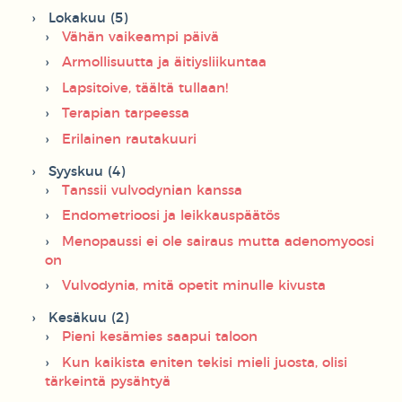
Lokakuu (5)
Vähän vaikeampi päivä
Armollisuutta ja äitiysliikuntaa
Lapsitoive, täältä tullaan!
Terapian tarpeessa
Erilainen rautakuuri
Syyskuu (4)
Tanssii vulvodynian kanssa
Endometrioosi ja leikkauspäätös
Menopaussi ei ole sairaus mutta adenomyoosi
on
Vulvodynia, mitä opetit minulle kivusta
Kesäkuu (2)
Pieni kesämies saapui taloon
Kun kaikista eniten tekisi mieli juosta, olisi
tärkeintä pysähtyä