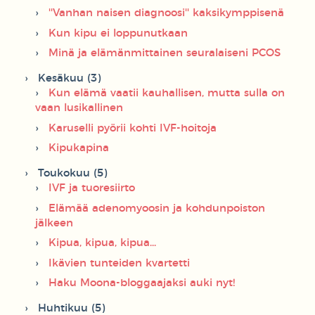
''Vanhan naisen diagnoosi'' kaksikymppisenä
Kun kipu ei loppunutkaan
Minä ja elämänmittainen seuralaiseni PCOS
Kesäkuu (3)
Kun elämä vaatii kauhallisen, mutta sulla on
vaan lusikallinen
Karuselli pyörii kohti IVF-hoitoja
Kipukapina
Toukokuu (5)
IVF ja tuoresiirto
Elämää adenomyoosin ja kohdunpoiston
jälkeen
Kipua, kipua, kipua...
Ikävien tunteiden kvartetti
Haku Moona-bloggaajaksi auki nyt!
Huhtikuu (5)