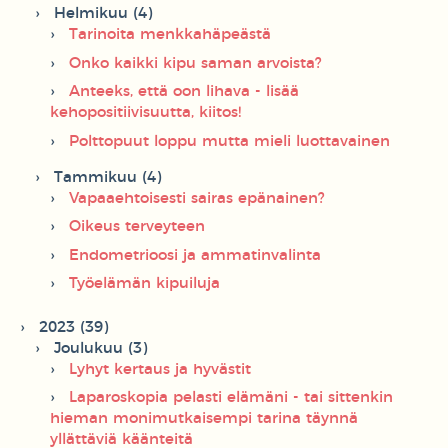
Helmikuu (4)
Tarinoita menkkahäpeästä
Onko kaikki kipu saman arvoista?
Anteeks, että oon lihava - lisää
kehopositiivisuutta, kiitos!
Polttopuut loppu mutta mieli luottavainen
Tammikuu (4)
Vapaaehtoisesti sairas epänainen?
Oikeus terveyteen
Endometrioosi ja ammatinvalinta
Työelämän kipuiluja
2023 (39)
Joulukuu (3)
Lyhyt kertaus ja hyvästit
Laparoskopia pelasti elämäni - tai sittenkin
hieman monimutkaisempi tarina täynnä
yllättäviä käänteitä