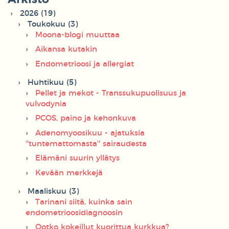
2026 (19)
Toukokuu (3)
Moona-blogi muuttaa
Aikansa kutakin
Endometrioosi ja allergiat
Huhtikuu (5)
Pellet ja mekot - Transsukupuolisuus ja
vulvodynia
PCOS, paino ja kehonkuva
Adenomyoosikuu - ajatuksia
''tuntemattomasta'' sairaudesta
Elämäni suurin yllätys
Kevään merkkejä
Maaliskuu (3)
Tarinani siitä, kuinka sain
endometrioosidiagnoosin
Ootko kokeillut kuorittua kurkkua?