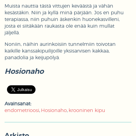
Muista nauttia tästä vittujen keväästä ja vähän
kesästäkin. Niin ja kyllä minä pärjään. Jos en puhu
terapiassa, niin puhuin äskenkin huonekasvilleni,
josta ei siitäkään raukasta ole enää kuin mullat
jäljellä.
Noniin, näihin aurinkoisiin tunnelmiin toivotan
kaikille kanssakipuilijoille yksisarvisen kakkaa,
panadolia ja keijupölyä.
Hosionaho
Avainsanat:
endometrioosi
Hosionaho
krooninen kipu
Arkisto