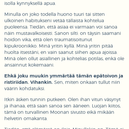
isolla kynnyksellä apua.
Minulla on joko todella huono tuuri tai sitten
ulkoinen habitukseni vetää tällaista kohtelua
puoleensa. Tiedän, että asiaa ei varmaan voi sanoa
näin mustavalkoisesti. Sanon silti: on täysin saamani
hoidon vika, että olen traumatisoitunut
kipukroonikko. Minä yritin kyllä. Minä yritin pitää
huolta itsestäni, en vain saanut siihen apua ajoissa.
Minä olen ollut asiallinen ja kohtelias potilas, enkä ole
ansainnut kokemaani.
Ehkä joku muukin ymmärtää tämän epätoivon ja
ristiriidan. Vihankin.
Sen, miten onkaan tullut niin
väärin kohdatuksi.
Itkin äsken tunnin putkeen. Olen ihan vitun väsynyt
ja ihanaa, että saan sanoa sen ääneen. Luojan kiitos,
tämä on turvallinen Moonan sivusto eikä mikään
helvetin omakanta.