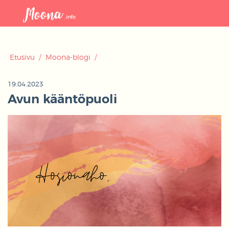
Avaa
navigaat
Etusivu
/
Moona-blogi
/
19.04.2023
Avun kääntöpuoli