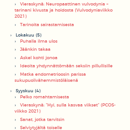
Vieraskynä: Neuropaattinen vulvodynia –
tarinani kivusta ja hoidosta (Vulvodyniaviikko
2021)
Tarinoita sairastamisesta
Lokakuu (5)
Puhalla ilma ulos
Jäänkin takaa
Askel kohti jonoa
Ideoita yhdynnättömään seksiin pillullisille
Matka endometrioosin parissa
sukupuolivähemmistöläisenä
Syyskuu (4)
Pelko romahtamisesta
Vieraskynä: ”Hyi, sulla kasvaa viikset” (PCOS-
viikko 2021)
Sanat, jotka tarvitsin
Selviytyjältä toiselle