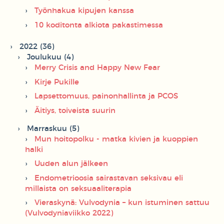
Työnhakua kipujen kanssa
10 koditonta alkiota pakastimessa
2022 (36)
Joulukuu (4)
Merry Crisis and Happy New Fear
Kirje Pukille
Lapsettomuus, painonhallinta ja PCOS
Äitiys, toiveista suurin
Marraskuu (5)
Mun hoitopolku - matka kivien ja kuoppien
halki
Uuden alun jälkeen
Endometrioosia sairastavan seksivau eli
millaista on seksuaaliterapia
Vieraskynä: Vulvodynia – kun istuminen sattuu
(Vulvodyniaviikko 2022)