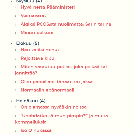
Syyskuu (4)
Hyvä herra Pääministeri
Voimavarat
Äidiksi PCOS:sta huolimatta: Sarin tarina
Minun polkuni
Elokuu (5)
Hän valitsi minut
Rajoittava kipu
Miten varautuu potilas, joka pelkää tai
jännittää?
Olen pahoillani, tänään en jaksa
Normaalin epänormaali
Heinäkuu (4)
On olemassa hyvääkin hoitoa
"Unohdatko sä mun pimpin?!" ja muita
kommelluksia
Iso O hukassa