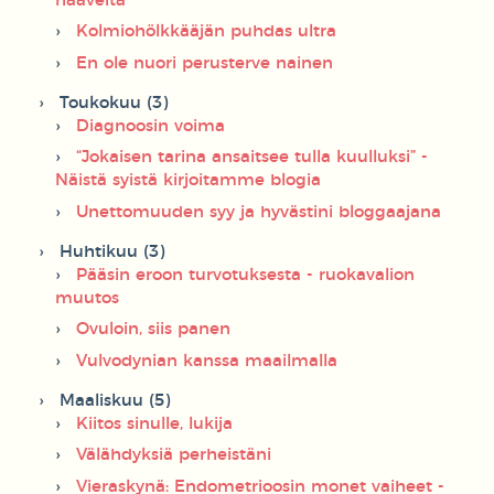
haaveita
Kolmiohölkkääjän puhdas ultra
En ole nuori perusterve nainen
Toukokuu (3)
Diagnoosin voima
“Jokaisen tarina ansaitsee tulla kuulluksi” -
Näistä syistä kirjoitamme blogia
Unettomuuden syy ja hyvästini bloggaajana
Huhtikuu (3)
Pääsin eroon turvotuksesta - ruokavalion
muutos
Ovuloin, siis panen
Vulvodynian kanssa maailmalla
Maaliskuu (5)
Kiitos sinulle, lukija
Välähdyksiä perheistäni
Vieraskynä: Endometrioosin monet vaiheet -