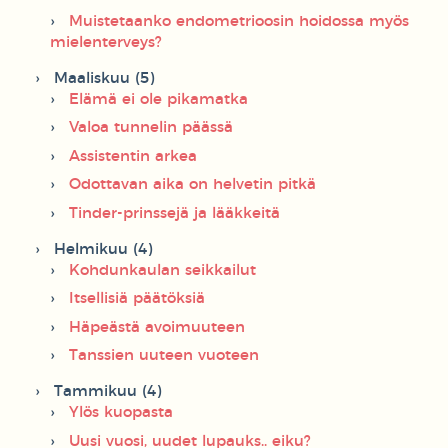
Muistetaanko endometrioosin hoidossa myös
mielenterveys?
Maaliskuu (5)
Elämä ei ole pikamatka
Valoa tunnelin päässä
Assistentin arkea
Odottavan aika on helvetin pitkä
Tinder-prinssejä ja lääkkeitä
Helmikuu (4)
Kohdunkaulan seikkailut
Itsellisiä päätöksiä
Häpeästä avoimuuteen
Tanssien uuteen vuoteen
Tammikuu (4)
Ylös kuopasta
Uusi vuosi, uudet lupauks.. eiku?