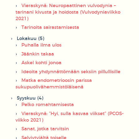
Vieraskynä: Neuropaattinen vulvodynia –
tarinani kivusta ja hoidosta (Vulvodyniaviikko
2021)
Tarinoita sairastamisesta
Lokakuu (5)
Puhalla ilma ulos
Jäänkin takaa
Askel kohti jonoa
Ideoita yhdynnättömään seksiin pillullisille
Matka endometrioosin parissa
sukupuolivähemmistöläisenä
Syyskuu (4)
Pelko romahtamisesta
Vieraskynä: ”Hyi, sulla kasvaa viikset” (PCOS-
viikko 2021)
Sanat, jotka tarvitsin
Selviytyjältä toiselle