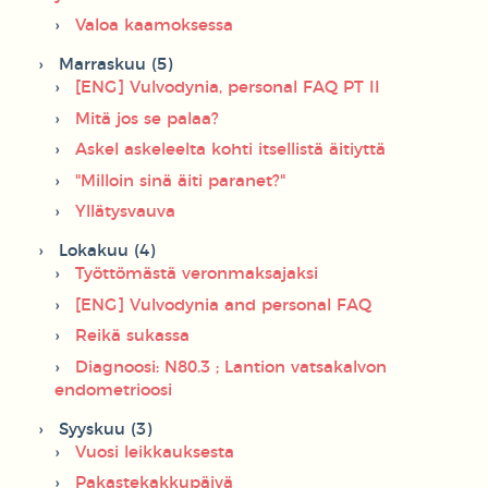
Valoa kaamoksessa
Marraskuu (5)
[ENG] Vulvodynia, personal FAQ PT II
Mitä jos se palaa?
Askel askeleelta kohti itsellistä äitiyttä
"Milloin sinä äiti paranet?"
Yllätysvauva
Lokakuu (4)
Työttömästä veronmaksajaksi
[ENG] Vulvodynia and personal FAQ
Reikä sukassa
Diagnoosi: N80.3 ; Lantion vatsakalvon
endometrioosi
Syyskuu (3)
Vuosi leikkauksesta
Pakastekakkupäivä