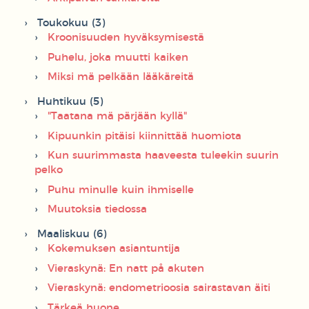
Toukokuu (3)
Kroonisuuden hyväksymisestä
Puhelu, joka muutti kaiken
Miksi mä pelkään lääkäreitä
Huhtikuu (5)
"Taatana mä pärjään kyllä"
Kipuunkin pitäisi kiinnittää huomiota
Kun suurimmasta haaveesta tuleekin suurin
pelko
Puhu minulle kuin ihmiselle
Muutoksia tiedossa
Maaliskuu (6)
Kokemuksen asiantuntija
Vieraskynä: En natt på akuten
Vieraskynä: endometrioosia sairastavan äiti
Tärkeä huone