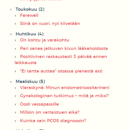
Toukokuu (2)
Farewell
Siinä on vuori, nyt kiivetään
Huhtikuu (4)
On kohtu ja varakohtu
Pari sanaa jatkuvan kivun lääkehoidosta
Positiivinen raskaustesti 3 päivää ennen
leikkausta
"Ei tartte auttaa" otsassa pienestä asti
Maaliskuu (5)
Vieraskynä: Minun endometrioositarinani
Gynekologinen tutkimus – mitä ja miksi?
Oodi vessapassille
Milloin on vertaistuen aika?
Kuinka sain PCOS diagnoosin?