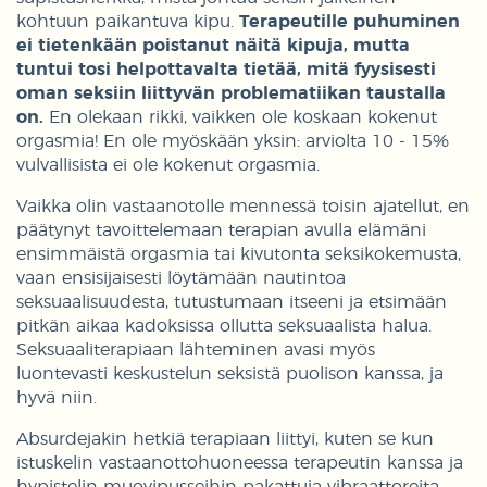
kohtuun paikantuva kipu.
Terapeutille puhuminen
ei tietenkään poistanut näitä kipuja, mutta
tuntui tosi helpottavalta tietää, mitä fyysisesti
oman seksiin liittyvän problematiikan taustalla
on.
En olekaan rikki, vaikken ole koskaan kokenut
orgasmia! En ole myöskään yksin: arviolta 10 - 15%
vulvallisista ei ole kokenut orgasmia.
Vaikka olin vastaanotolle mennessä toisin ajatellut, en
päätynyt tavoittelemaan terapian avulla elämäni
ensimmäistä orgasmia tai kivutonta seksikokemusta,
vaan ensisijaisesti löytämään nautintoa
seksuaalisuudesta, tutustumaan itseeni ja etsimään
pitkän aikaa kadoksissa ollutta seksuaalista halua.
Seksuaaliterapiaan lähteminen avasi myös
luontevasti keskustelun seksistä puolison kanssa, ja
hyvä niin.
Absurdejakin hetkiä terapiaan liittyi, kuten se kun
istuskelin vastaanottohuoneessa terapeutin kanssa ja
hypistelin muovipusseihin pakattuja vibraattoreita,