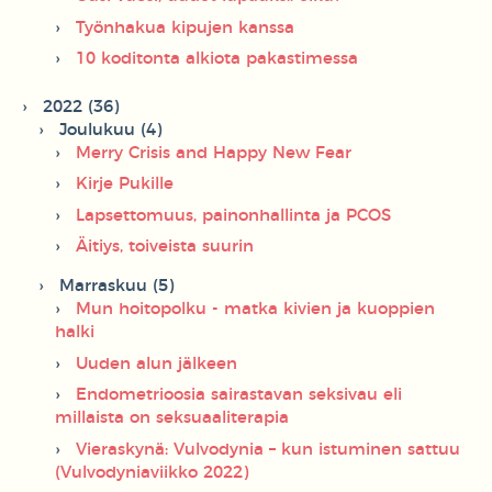
Työnhakua kipujen kanssa
10 koditonta alkiota pakastimessa
2022 (36)
Joulukuu (4)
Merry Crisis and Happy New Fear
Kirje Pukille
Lapsettomuus, painonhallinta ja PCOS
Äitiys, toiveista suurin
Marraskuu (5)
Mun hoitopolku - matka kivien ja kuoppien
halki
Uuden alun jälkeen
Endometrioosia sairastavan seksivau eli
millaista on seksuaaliterapia
Vieraskynä: Vulvodynia – kun istuminen sattuu
(Vulvodyniaviikko 2022)