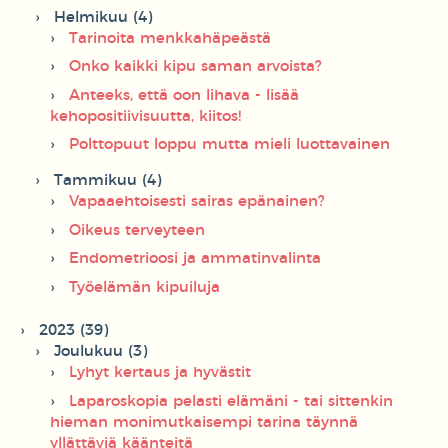
Helmikuu (4)
Tarinoita menkkahäpeästä
Onko kaikki kipu saman arvoista?
Anteeks, että oon lihava - lisää
kehopositiivisuutta, kiitos!
Polttopuut loppu mutta mieli luottavainen
Tammikuu (4)
Vapaaehtoisesti sairas epänainen?
Oikeus terveyteen
Endometrioosi ja ammatinvalinta
Työelämän kipuiluja
2023 (39)
Joulukuu (3)
Lyhyt kertaus ja hyvästit
Laparoskopia pelasti elämäni - tai sittenkin
hieman monimutkaisempi tarina täynnä
yllättäviä käänteitä