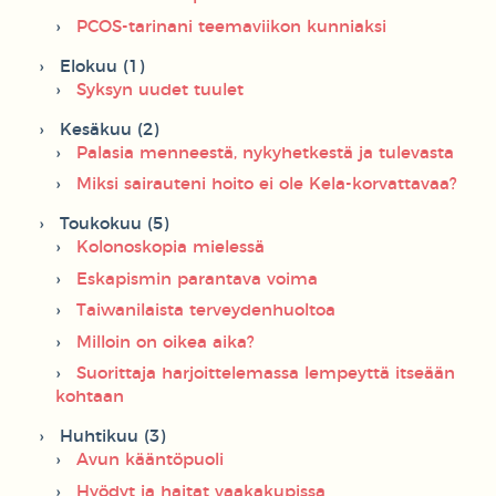
PCOS-tarinani teemaviikon kunniaksi
Elokuu (1)
Syksyn uudet tuulet
Kesäkuu (2)
Palasia menneestä, nykyhetkestä ja tulevasta
Miksi sairauteni hoito ei ole Kela-korvattavaa?
Toukokuu (5)
Kolonoskopia mielessä
Eskapismin parantava voima
Taiwanilaista terveydenhuoltoa
Milloin on oikea aika?
Suorittaja harjoittelemassa lempeyttä itseään
kohtaan
Huhtikuu (3)
Avun kääntöpuoli
Hyödyt ja haitat vaakakupissa