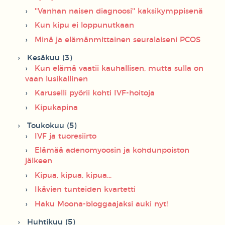
''Vanhan naisen diagnoosi'' kaksikymppisenä
Kun kipu ei loppunutkaan
Minä ja elämänmittainen seuralaiseni PCOS
Kesäkuu (3)
Kun elämä vaatii kauhallisen, mutta sulla on
vaan lusikallinen
Karuselli pyörii kohti IVF-hoitoja
Kipukapina
Toukokuu (5)
IVF ja tuoresiirto
Elämää adenomyoosin ja kohdunpoiston
jälkeen
Kipua, kipua, kipua...
Ikävien tunteiden kvartetti
Haku Moona-bloggaajaksi auki nyt!
Huhtikuu (5)