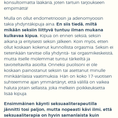
konsultoimatta lääkäriä, joten tartuin tarjoukseen
empimättä!
Mulla on ollut endometrioosin ja adenomyoosin
takia yhdyntäkipuja aina.
En siis tiedä, miltä
mikään seksiin liittyvä tuntuu ilman mukana
kulkevaa kipua.
Kipua on ennen seksiä, seksin
aikana ja erityisesti seksin jälkeen. Koin myös, etten
ollut koskaan kokenut kunnollista orgasmia. Seksin ei
tietenkään tarvitse olla yhdyntä- tai orgasmikeskeistä,
mutta itselle molemmat tuntui tärkeiltä ja
tavoiteltavilta asioilta. Onneksi puolisoni ei ole
koskaan painostanut seksiin tai asettanut minulle
minkäänlaisia vaatimuksia. Hän on koko 17-vuotisen
suhteemme ajan ymmärtänyt, että välillä on vaikea
haluta jotain sellaista, joka melkein poikkeuksetta
lisää kipuja.
Ensimmäinen käynti seksuaaliterapeutilla
jännitti tosi paljon, mutta nopeasti kävi ilmi, että
seksuaaliterapia on hyvin samanlaista kuin