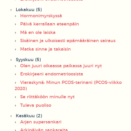
Lokakuu (5)
Hormonimyrskyssä
Päivä kerrallaan eteenpäin
Mä en ole laiska
Sisäinen ja ulkoisesti epämääräinen sairaus
Matka sinne ja takaisin
Syyskuu (5)
Olen juuri oikeassa paikassa juuri nyt
Erokirjeeni endometrioosista
Vieraskynä: Minun PCOS-tarinani (PCOS-viikko
2020)
Se riittäköön minulle nyt
Tuleva puoliso
Kesäkuu (2)
Arjen supersankari
Arkipäivän sankareita