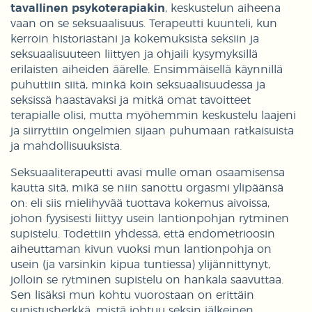
tavallinen psykoterapiakin
, keskustelun aiheena
vaan on se seksuaalisuus. Terapeutti kuunteli, kun
kerroin historiastani ja kokemuksista seksiin ja
seksuaalisuuteen liittyen ja ohjaili kysymyksillä
erilaisten aiheiden äärelle. Ensimmäisellä käynnillä
puhuttiin siitä, minkä koin seksuaalisuudessa ja
seksissä haastavaksi ja mitkä omat tavoitteet
terapialle olisi, mutta myöhemmin keskustelu laajeni
ja siirryttiin ongelmien sijaan puhumaan ratkaisuista
ja mahdollisuuksista.
Seksuaaliterapeutti avasi mulle oman osaamisensa
kautta sitä, mikä se niin sanottu orgasmi ylipäänsä
on: eli siis mielihyvää tuottava kokemus aivoissa,
johon fyysisesti liittyy usein lantionpohjan rytminen
supistelu. Todettiin yhdessä, että endometrioosin
aiheuttaman kivun vuoksi mun lantionpohja on
usein (ja varsinkin kipua tuntiessa) ylijännittynyt,
jolloin se rytminen supistelu on hankala saavuttaa.
Sen lisäksi mun kohtu vuorostaan on erittäin
supistusherkkä, mistä johtuu seksin jälkeinen