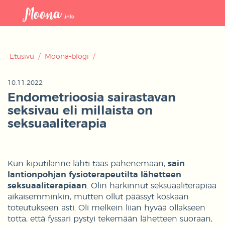
Avaa
navigaat
Etusivu
/
Moona-blogi
/
10.11.2022
Endometrioosia sairastavan
seksivau eli millaista on
seksuaaliterapia
Kun kiputilanne lähti taas pahenemaan,
sain
lantionpohjan fysioterapeutilta lähetteen
seksuaaliterapiaan
. Olin harkinnut seksuaaliterapiaa
aikaisemminkin, mutten ollut päässyt koskaan
toteutukseen asti. Oli melkein liian hyvää ollakseen
totta, että fyssari pystyi tekemään lähetteen suoraan,