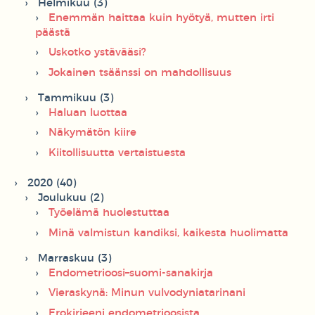
Helmikuu (3)
Enemmän haittaa kuin hyötyä, mutten irti
päästä
Uskotko ystävääsi?
Jokainen tsäänssi on mahdollisuus
Tammikuu (3)
Haluan luottaa
Näkymätön kiire
Kiitollisuutta vertaistuesta
2020 (40)
Joulukuu (2)
Työelämä huolestuttaa
Minä valmistun kandiksi, kaikesta huolimatta
Marraskuu (3)
Endometrioosi–suomi-sanakirja
Vieraskynä: Minun vulvodyniatarinani
Erokirjeeni endometrioosista