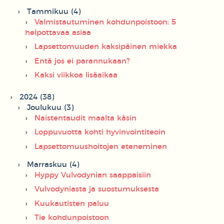
Tammikuu (4)
Valmistautuminen kohdunpoistoon: 5
helpottavaa asiaa
Lapsettomuuden kaksipäinen miekka
Entä jos ei parannukaan?
Kaksi viikkoa lisäaikaa
2024 (38)
Joulukuu (3)
Naistentaudit maalta käsin
Loppuvuotta kohti hyvinvointiteoin
Lapsettomuushoitojen eteneminen
Marraskuu (4)
Hyppy Vulvodynian saappaisiin
Vulvodyniasta ja suostumuksesta
Kuukautisten paluu
Tie kohdunpoistoon