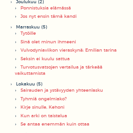
Joulukuu (2)
Ponnistuksia elämässä
Jos nyt ensin tämä kandi
Marraskuu (5)
Tytöille
Sinä olet minun ihmeeni
Vulvodyniaviikon vieraskynä: Emilian tarina
Seksin ei kuulu sattua
Turvotusvatsojen vertailua ja tärkeää
vaikuttamista
Lokakuu (5)
Sairauden ja ystävyyden yhteenlasku
Tyhmiä ongelmiako?
Kirje sinulle, Kehoni
Kun arki on taistelua
Se antaa enemmän kuin ottaa