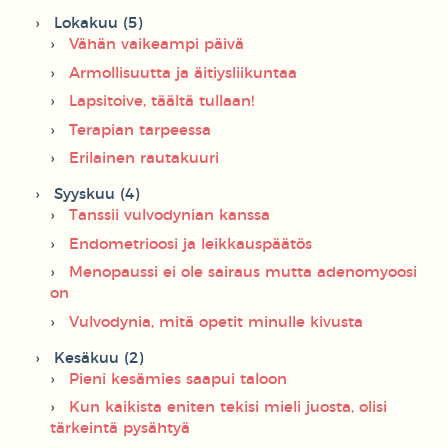
Lokakuu (5)
Vähän vaikeampi päivä
Armollisuutta ja äitiysliikuntaa
Lapsitoive, täältä tullaan!
Terapian tarpeessa
Erilainen rautakuuri
Syyskuu (4)
Tanssii vulvodynian kanssa
Endometrioosi ja leikkauspäätös
Menopaussi ei ole sairaus mutta adenomyoosi
on
Vulvodynia, mitä opetit minulle kivusta
Kesäkuu (2)
Pieni kesämies saapui taloon
Kun kaikista eniten tekisi mieli juosta, olisi
tärkeintä pysähtyä