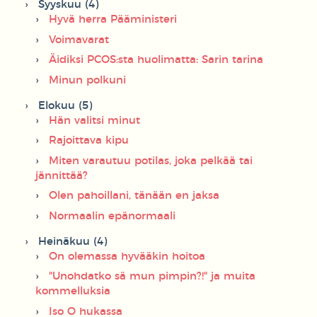
Syyskuu (4)
Hyvä herra Pääministeri
Voimavarat
Äidiksi PCOS:sta huolimatta: Sarin tarina
Minun polkuni
Elokuu (5)
Hän valitsi minut
Rajoittava kipu
Miten varautuu potilas, joka pelkää tai
jännittää?
Olen pahoillani, tänään en jaksa
Normaalin epänormaali
Heinäkuu (4)
On olemassa hyvääkin hoitoa
"Unohdatko sä mun pimpin?!" ja muita
kommelluksia
Iso O hukassa