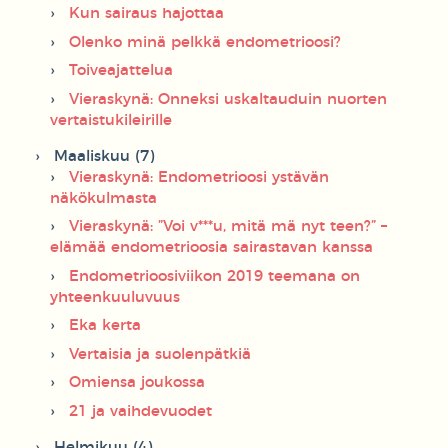
Kun sairaus hajottaa
Olenko minä pelkkä endometrioosi?
Toiveajattelua
Vieraskynä: Onneksi uskaltauduin nuorten
vertaistukileirille
Maaliskuu (7)
Vieraskynä: Endometrioosi ystävän
näkökulmasta
Vieraskynä: ”Voi v***u, mitä mä nyt teen?” –
elämää endometrioosia sairastavan kanssa
Endometrioosiviikon 2019 teemana on
yhteenkuuluvuus
Eka kerta
Vertaisia ja suolenpätkiä
Omiensa joukossa
21 ja vaihdevuodet
Helmikuu (4)