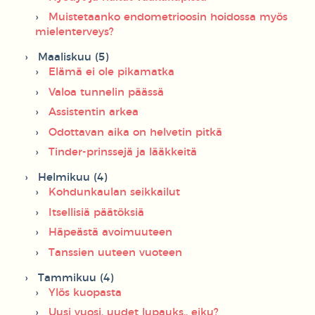
Muistetaanko endometrioosin hoidossa myös
mielenterveys?
Maaliskuu (5)
Elämä ei ole pikamatka
Valoa tunnelin päässä
Assistentin arkea
Odottavan aika on helvetin pitkä
Tinder-prinssejä ja lääkkeitä
Helmikuu (4)
Kohdunkaulan seikkailut
Itsellisiä päätöksiä
Häpeästä avoimuuteen
Tanssien uuteen vuoteen
Tammikuu (4)
Ylös kuopasta
Uusi vuosi, uudet lupauks.. eiku?