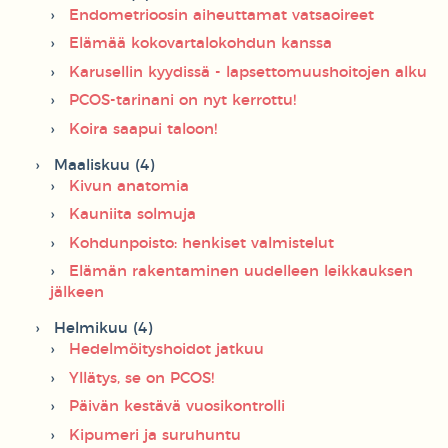
Endometrioosin aiheuttamat vatsaoireet
Elämää kokovartalokohdun kanssa
Karusellin kyydissä - lapsettomuushoitojen alku
PCOS-tarinani on nyt kerrottu!
Koira saapui taloon!
Maaliskuu (4)
Kivun anatomia
Kauniita solmuja
Kohdunpoisto: henkiset valmistelut
Elämän rakentaminen uudelleen leikkauksen
jälkeen
Helmikuu (4)
Hedelmöityshoidot jatkuu
Yllätys, se on PCOS!
Päivän kestävä vuosikontrolli
Kipumeri ja suruhuntu