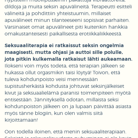
dildoja ja muita seksin apuvälineitä. Terapeutti esitteli
välineitä ja pohdittiin yhteistuumin, millaiset
apuvälineet minun tilanteeseeni sopisivat parhaiten.
Varsinaiset omat apuvälineet piti kuitenkin hankkia
omakustanteisesti paikallisesta erotiikkaliikkeestä.
Seksuaaliterapia ei ratkaissut seksin ongelmia
maagisesti, mutta ohjasi ja auttoi sille polulle,
jota pitkin kulkemalla ratkaisut lähti aukeamaan.
Ilokseni voin myös todeta, että terapian jälkeen se
hukassa ollut orgasmikin taisi löytyä! Toivon, että
tuleva kohdunpoisto veisi mennessään
supistusherkästä kohdusta johtuvat seksinjälkeiset
kivut ja seksuaalielämä paranisi toimenpiteen myötä
entisestään. Jännityksellä odotan, millaista seksi
kohdunpoiston jälkeen on ja lupaan päivittää asiasta
myös tänne blogiin, kun olen valmis siitä
kirjoittamaan!
Oon todella iloinen, että menin seksuaaliterapiaan.