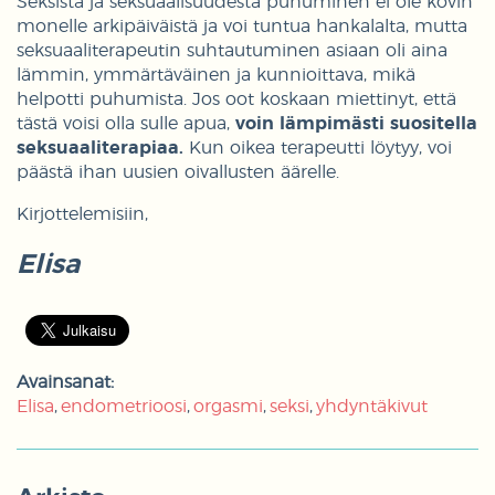
Seksistä ja seksuaalisuudesta puhuminen ei ole kovin
monelle arkipäiväistä ja voi tuntua hankalalta, mutta
seksuaaliterapeutin suhtautuminen asiaan oli aina
lämmin, ymmärtäväinen ja kunnioittava, mikä
helpotti puhumista. Jos oot koskaan miettinyt, että
tästä voisi olla sulle apua,
voin lämpimästi suositella
seksuaaliterapiaa.
Kun oikea terapeutti löytyy, voi
päästä ihan uusien oivallusten äärelle.
Kirjottelemisiin,
Elisa
Avainsanat:
Elisa
endometrioosi
orgasmi
seksi
yhdyntäkivut