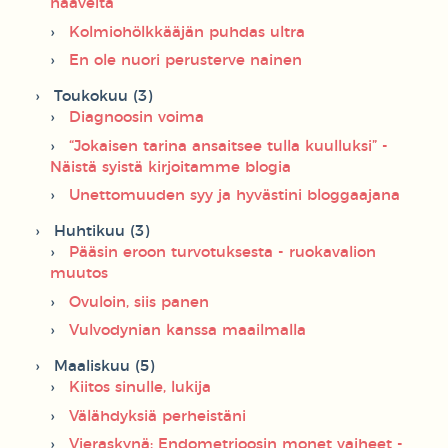
haaveita
Kolmiohölkkääjän puhdas ultra
En ole nuori perusterve nainen
Toukokuu (3)
Diagnoosin voima
“Jokaisen tarina ansaitsee tulla kuulluksi” -
Näistä syistä kirjoitamme blogia
Unettomuuden syy ja hyvästini bloggaajana
Huhtikuu (3)
Pääsin eroon turvotuksesta - ruokavalion
muutos
Ovuloin, siis panen
Vulvodynian kanssa maailmalla
Maaliskuu (5)
Kiitos sinulle, lukija
Välähdyksiä perheistäni
Vieraskynä: Endometrioosin monet vaiheet -