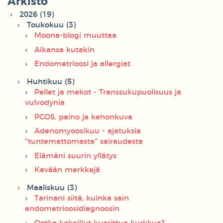
Arkisto
2026 (19)
Toukokuu (3)
Moona-blogi muuttaa
Aikansa kutakin
Endometrioosi ja allergiat
Huhtikuu (5)
Pellet ja mekot - Transsukupuolisuus ja
vulvodynia
PCOS, paino ja kehonkuva
Adenomyoosikuu - ajatuksia
''tuntemattomasta'' sairaudesta
Elämäni suurin yllätys
Kevään merkkejä
Maaliskuu (3)
Tarinani siitä, kuinka sain
endometrioosidiagnoosin