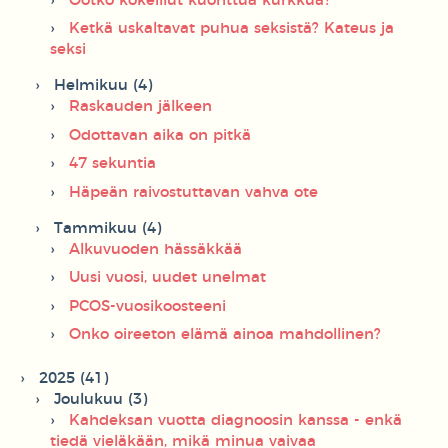
Ootko kokeillut kuorittua kurkkua?
Ketkä uskaltavat puhua seksistä? Kateus ja
seksi
Helmikuu (4)
Raskauden jälkeen
Odottavan aika on pitkä
47 sekuntia
Häpeän raivostuttavan vahva ote
Tammikuu (4)
Alkuvuoden hässäkkää
Uusi vuosi, uudet unelmat
PCOS-vuosikoosteeni
Onko oireeton elämä ainoa mahdollinen?
2025 (41)
Joulukuu (3)
Kahdeksan vuotta diagnoosin kanssa - enkä
tiedä vieläkään, mikä minua vaivaa