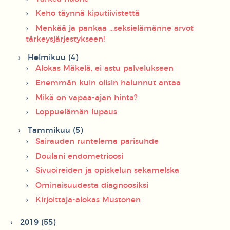
Keho täynnä kiputiivistettä
Menkää ja pankaa ...seksielämänne arvot
tärkeysjärjestykseen!
Helmikuu (4)
Alokas Mäkelä, ei astu palvelukseen
Enemmän kuin olisin halunnut antaa
Mikä on vapaa-ajan hinta?
Loppuelämän lupaus
Tammikuu (5)
Sairauden runtelema parisuhde
Doulani endometrioosi
Sivuoireiden ja opiskelun sekamelska
Ominaisuudesta diagnoosiksi
Kirjoittaja-alokas Mustonen
2019 (55)