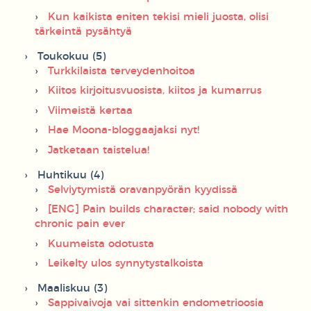
Kun kaikista eniten tekisi mieli juosta, olisi
tärkeintä pysähtyä
Toukokuu (5)
Turkkilaista terveydenhoitoa
Kiitos kirjoitusvuosista, kiitos ja kumarrus
Viimeistä kertaa
Hae Moona-bloggaajaksi nyt!
Jatketaan taistelua!
Huhtikuu (4)
Selviytymistä oravanpyörän kyydissä
[ENG] Pain builds character; said nobody with
chronic pain ever
Kuumeista odotusta
Leikelty ulos synnytystalkoista
Maaliskuu (3)
Sappivaivoja vai sittenkin endometrioosia