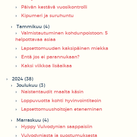
Päivän kestävä vuosikontrolli
Kipumeri ja suruhuntu
Tammikuu (4)
Valmistautuminen kohdunpoistoon: 5
helpottavaa asiaa
Lapsettomuuden kaksipäinen miekka
Entä jos ei parannukaan?
Kaksi viikkoa lisäaikaa
2024 (38)
Joulukuu (3)
Naistentaudit maalta käsin
Loppuvuotta kohti hyvinvointiteoin
Lapsettomuushoitojen eteneminen
Marraskuu (4)
Hyppy Vulvodynian saappaisiin
Vulvodyniasta ja suostumuksesta