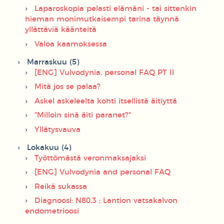
Laparoskopia pelasti elämäni - tai sittenkin
hieman monimutkaisempi tarina täynnä
yllättäviä käänteitä
Valoa kaamoksessa
Marraskuu (5)
[ENG] Vulvodynia, personal FAQ PT II
Mitä jos se palaa?
Askel askeleelta kohti itsellistä äitiyttä
"Milloin sinä äiti paranet?"
Yllätysvauva
Lokakuu (4)
Työttömästä veronmaksajaksi
[ENG] Vulvodynia and personal FAQ
Reikä sukassa
Diagnoosi: N80.3 ; Lantion vatsakalvon
endometrioosi