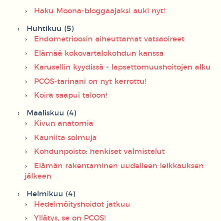
Haku Moona-bloggaajaksi auki nyt!
Huhtikuu (5)
Endometrioosin aiheuttamat vatsaoireet
Elämää kokovartalokohdun kanssa
Karusellin kyydissä - lapsettomuushoitojen alku
PCOS-tarinani on nyt kerrottu!
Koira saapui taloon!
Maaliskuu (4)
Kivun anatomia
Kauniita solmuja
Kohdunpoisto: henkiset valmistelut
Elämän rakentaminen uudelleen leikkauksen
jälkeen
Helmikuu (4)
Hedelmöityshoidot jatkuu
Yllätys, se on PCOS!