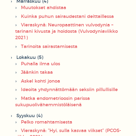
Marraskuu (4)
Muutokset ahdistaa
Kuinka puhun sairaudestani deittaillessa
Vieraskynä: Neuropaattinen vulvodynia –
tarinani kivusta ja hoidosta (Vulvodyniaviikko
2021)
Tarinoita sairastamisesta
Lokakuu (5)
Puhalla ilma ulos
Jäänkin takaa
Askel kohti jonoa
Ideoita yhdynnättömään seksiin pillullisille
Matka endometrioosin parissa
sukupuolivähemmistöläisenä
Syyskuu (4)
Pelko romahtamisesta
Vieraskynä: ”Hyi, sulla kasvaa viikset” (PCOS-