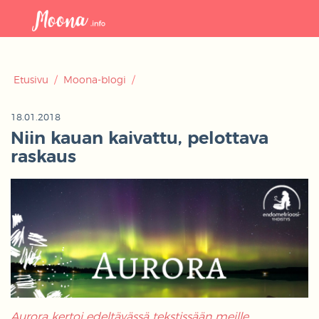
Avaa
navigaat
Etusivu
/
Moona-blogi
/
18.01.2018
Niin kauan kaivattu, pelottava
raskaus
Aurora kertoi edeltävässä tekstissään meille