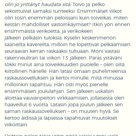
olin jo yrittänyt haudata sitä.
Toivo ja pelko
sekoittuivat samaksi tunteeksi. Ensimmäiset viikot
olin tosin enemmän peloissani kuin toiveikas: miten
kestän mahdolliset vastoinkäymiset? Itkin yön ennen
ensimmäistä verikoetta, ja verikokeen
jälkeen pelkäsin tuloksia. Kyselin keskenmenon
saaneilta kavereilta, milloin he lopettivat pelkäämisen
seuraavan kerran raskaaksi tultuaan. Moni vastasi
rakenneultran tai viikon 13 jälkeen. Paras ystäväni
tökki minut aina toiveikkuuden puolelle – olen siitä
kiitollinen hänelle. Hän latasi omaan puhelimeensa
raskaussovelluksen ja kertoi minulle, mitä minussa
milloinkin tapahtuu. Hän osti myös pienelle
ensimmäisen joululahjan. Sen jälkeen uskalsin
aloittaa vauvanpeiton virkkaamisen, jollaisesta olen
haaveillut 6 vuotta. Latasin jopa joulun jälkeen sen
saman raskaussovelluksen – on muuten hyvä. Se
kertoo äidissä ja lapsessa tapahtuvat muutokset
viikoittain.