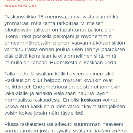
ilouutisestaan.
Raskausviikko 15 menossa, ja nyt vasta alan ehkä
ymmärtää, mitä tämä tarkoittaa. Viimeisen
blogitekstini jälkeen on tapahtunut paljon: olen
itkenyt räkä poskella pelkojani ja myöhemmin
onneani nähdessäni pienen, vauvan näköisen sikiön
varhaisultrassa ennen joulua. Olen tehnyt päätöksen
elää päivä kerrallaan ja olla onnellinen siitä, mitä
minulla on tänään. Huomisesta ei koskaan tiedä.
Tällä hetkellä sisälläni köllii terveen oloinen sikiö.
Raskaus on ollut helppo, mystiset kivutkin ovat
hellittäneet. Endometrioosi on poistunut jonnekin
taka-alalle, ja ainakin vielä saan nauttia täysin
normaalista raskaudesta. En olisi
koskaan
voinut
uskoa, että kaikkien niiden vastoinkäymisten jälkeen
voisin kokea jotain näin täydellistä.
Plussa raskaustestissä aiheutti suurimman haaveeni
kumpuamisen jostain syvältä sisältäni.
Jostain, minne