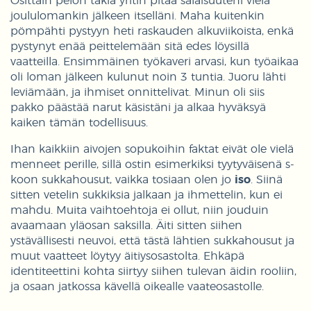
Osittain pelon takia yritin pitää salaisuuteni vielä
joululomankin jälkeen itselläni. Maha kuitenkin
pömpähti pystyyn heti raskauden alkuviikoista, enkä
pystynyt enää peittelemään sitä edes löysillä
vaatteilla. Ensimmäinen työkaveri arvasi, kun työaikaa
oli loman jälkeen kulunut noin 3 tuntia. Juoru lähti
leviämään, ja ihmiset onnittelivat. Minun oli siis
pakko päästää narut käsistäni ja alkaa hyväksyä
kaiken tämän todellisuus.
Ihan kaikkiin aivojen sopukoihin faktat eivät ole vielä
menneet perille, sillä ostin esimerkiksi tyytyväisenä s-
koon sukkahousut, vaikka tosiaan olen jo
iso
. Siinä
sitten vetelin sukkiksia jalkaan ja ihmettelin, kun ei
mahdu. Muita vaihtoehtoja ei ollut, niin jouduin
avaamaan yläosan saksilla. Äiti sitten siihen
ystävällisesti neuvoi, että tästä lähtien sukkahousut ja
muut vaatteet löytyy äitiysosastolta. Ehkäpä
identiteettini kohta siirtyy siihen tulevan äidin rooliin,
ja osaan jatkossa kävellä oikealle vaateosastolle.