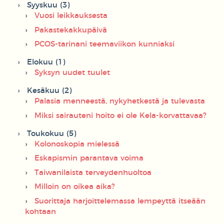
Syyskuu (3)
Vuosi leikkauksesta
Pakastekakkupäivä
PCOS-tarinani teemaviikon kunniaksi
Elokuu (1)
Syksyn uudet tuulet
Kesäkuu (2)
Palasia menneestä, nykyhetkestä ja tulevasta
Miksi sairauteni hoito ei ole Kela-korvattavaa?
Toukokuu (5)
Kolonoskopia mielessä
Eskapismin parantava voima
Taiwanilaista terveydenhuoltoa
Milloin on oikea aika?
Suorittaja harjoittelemassa lempeyttä itseään
kohtaan