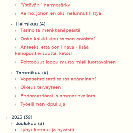
"Ystäväni" hermosärky
Kerho, johon en olisi halunnut liittyä
Helmikuu (4)
Tarinoita menkkahäpeästä
Onko kaikki kipu saman arvoista?
Anteeks, että oon lihava - lisää
kehopositiivisuutta, kiitos!
Polttopuut loppu mutta mieli luottavainen
Tammikuu (4)
Vapaaehtoisesti sairas epänainen?
Oikeus terveyteen
Endometrioosi ja ammatinvalinta
Työelämän kipuiluja
2023 (39)
Joulukuu (3)
Lyhyt kertaus ja hyvästit