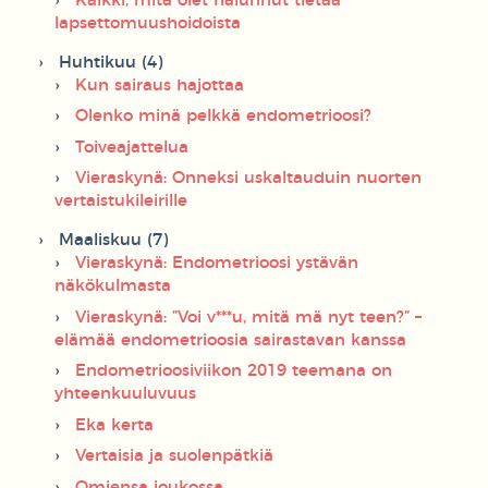
Kaikki, mitä olet halunnut tietää
lapsettomuushoidoista
Huhtikuu (4)
Kun sairaus hajottaa
Olenko minä pelkkä endometrioosi?
Toiveajattelua
Vieraskynä: Onneksi uskaltauduin nuorten
vertaistukileirille
Maaliskuu (7)
Vieraskynä: Endometrioosi ystävän
näkökulmasta
Vieraskynä: ”Voi v***u, mitä mä nyt teen?” –
elämää endometrioosia sairastavan kanssa
Endometrioosiviikon 2019 teemana on
yhteenkuuluvuus
Eka kerta
Vertaisia ja suolenpätkiä
Omiensa joukossa