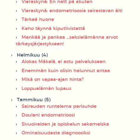
Vieraskynä: En natt på akuten
Vieraskynä: endometrioosia sairastavan äiti
Tärkeä huone
Keho täynnä kiputiivistettä
Menkää ja pankaa ...seksielämänne arvot
tärkeysjärjestykseen!
Helmikuu (4)
Alokas Mäkelä, ei astu palvelukseen
Enemmän kuin olisin halunnut antaa
Mikä on vapaa-ajan hinta?
Loppuelämän lupaus
Tammikuu (5)
Sairauden runtelema parisuhde
Doulani endometrioosi
Sivuoireiden ja opiskelun sekamelska
Ominaisuudesta diagnoosiksi