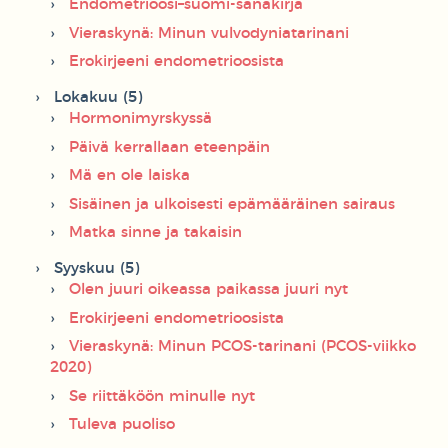
Endometrioosi–suomi-sanakirja
Vieraskynä: Minun vulvodyniatarinani
Erokirjeeni endometrioosista
Lokakuu (5)
Hormonimyrskyssä
Päivä kerrallaan eteenpäin
Mä en ole laiska
Sisäinen ja ulkoisesti epämääräinen sairaus
Matka sinne ja takaisin
Syyskuu (5)
Olen juuri oikeassa paikassa juuri nyt
Erokirjeeni endometrioosista
Vieraskynä: Minun PCOS-tarinani (PCOS-viikko
2020)
Se riittäköön minulle nyt
Tuleva puoliso