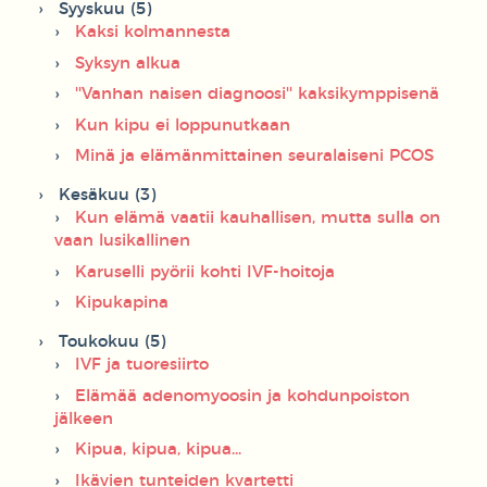
Syyskuu (5)
Kaksi kolmannesta
Syksyn alkua
''Vanhan naisen diagnoosi'' kaksikymppisenä
Kun kipu ei loppunutkaan
Minä ja elämänmittainen seuralaiseni PCOS
Kesäkuu (3)
Kun elämä vaatii kauhallisen, mutta sulla on
vaan lusikallinen
Karuselli pyörii kohti IVF-hoitoja
Kipukapina
Toukokuu (5)
IVF ja tuoresiirto
Elämää adenomyoosin ja kohdunpoiston
jälkeen
Kipua, kipua, kipua...
Ikävien tunteiden kvartetti