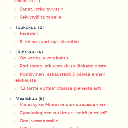
viikko 2021)
Sanat, jotka tarvitsin
Selviytyjältä toiselle
Toukokuu (2)
Farewell
Siinä on vuori, nyt kiivetään
Huhtikuu (4)
On kohtu ja varakohtu
Pari sanaa jatkuvan kivun lääkehoidosta
Positiivinen raskaustesti 3 päivää ennen
leikkausta
"Ei tartte auttaa" otsassa pienestä asti
Maaliskuu (5)
Vieraskynä: Minun endometrioositarinani
Gynekologinen tutkimus – mitä ja miksi?
Oodi vessapassille