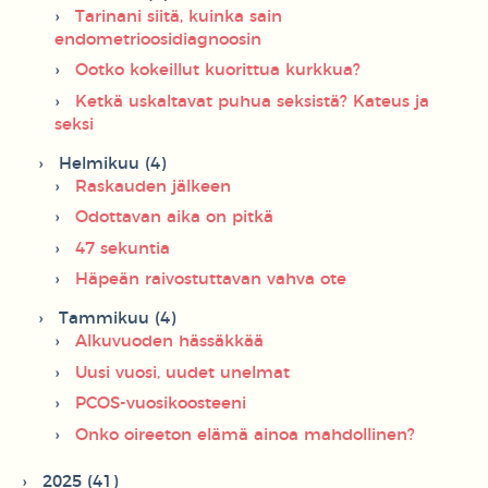
Tarinani siitä, kuinka sain
endometrioosidiagnoosin
Ootko kokeillut kuorittua kurkkua?
Ketkä uskaltavat puhua seksistä? Kateus ja
seksi
Helmikuu (4)
Raskauden jälkeen
Odottavan aika on pitkä
47 sekuntia
Häpeän raivostuttavan vahva ote
Tammikuu (4)
Alkuvuoden hässäkkää
Uusi vuosi, uudet unelmat
PCOS-vuosikoosteeni
Onko oireeton elämä ainoa mahdollinen?
2025 (41)