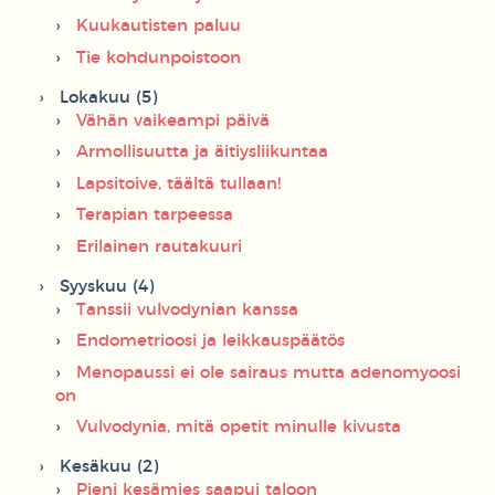
Kuukautisten paluu
Tie kohdunpoistoon
Lokakuu (5)
Vähän vaikeampi päivä
Armollisuutta ja äitiysliikuntaa
Lapsitoive, täältä tullaan!
Terapian tarpeessa
Erilainen rautakuuri
Syyskuu (4)
Tanssii vulvodynian kanssa
Endometrioosi ja leikkauspäätös
Menopaussi ei ole sairaus mutta adenomyoosi
on
Vulvodynia, mitä opetit minulle kivusta
Kesäkuu (2)
Pieni kesämies saapui taloon