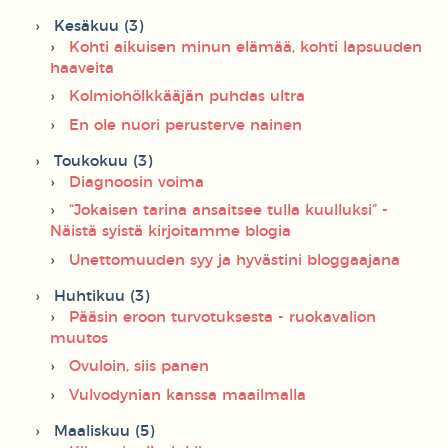
Kesäkuu (3)
Kohti aikuisen minun elämää, kohti lapsuuden
haaveita
Kolmiohölkkääjän puhdas ultra
En ole nuori perusterve nainen
Toukokuu (3)
Diagnoosin voima
“Jokaisen tarina ansaitsee tulla kuulluksi” -
Näistä syistä kirjoitamme blogia
Unettomuuden syy ja hyvästini bloggaajana
Huhtikuu (3)
Pääsin eroon turvotuksesta - ruokavalion
muutos
Ovuloin, siis panen
Vulvodynian kanssa maailmalla
Maaliskuu (5)