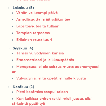
Lokakuu (5)
Vähän vaikeampi päivä
Armollisuutta ja äitiysliikuntaa
Lapsitoive, täältä tullaan!
Terapian tarpeessa
Erilainen rautakuuri
Syyskuu (4)
Tanssii vulvodynian kanssa
Endometrioosi ja leikkauspäätös
Menopaussi ei ole sairaus mutta adenomyoosi
on
Vulvodynia, mitä opetit minulle kivusta
Kesäkuu (2)
Pieni kesämies saapui taloon
Kun kaikista eniten tekisi mieli juosta, olisi
tärkeintä pysähtyä