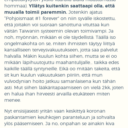
hommaa).
Yllätys kuitenkin saattaapi olla, että
muualla toimii paremmin.
Jotenkin ajatus
“Pohjoismaat #1 forever” on niin syvälle iskostettu,
että joitakin voi suoraan sanottuna vituttaa kun
väitän Taiwanin systeemin olevan toimivampi. Ja
noh, myönnän, mikään ei ole täydellistä. Täällä iso
ongelmakohta on se, miten ihmisten täytyy liittyä
kansalliseen terveysvakuutukseen, jotta saa palvelut
halvalla. Mäkin kuulun kohta siihen, mutta se ei oo
mikään läpihuutojuttu maahantulijalle… taikka edes
kaikille täällä syntyneille. Eikä oo mitään takeita, että
sit kun kuulun vakuutuksen piiriin, että mun
vulvodynian hoito jatkuu samanlaisena kun tähän
asti. Mut siihen lääkäritapaamiseen on vielä 2kk, joten
en halua ihan hirveesti arvailla etukäteen miten
menee.
Nyt ensisijasesti yritän vaan keskittyä koronan
paskantamien keuhkojen paranteluun ja sohvalta
ylös pääsemiseen. Ja no, onpahan se ainakin kiva