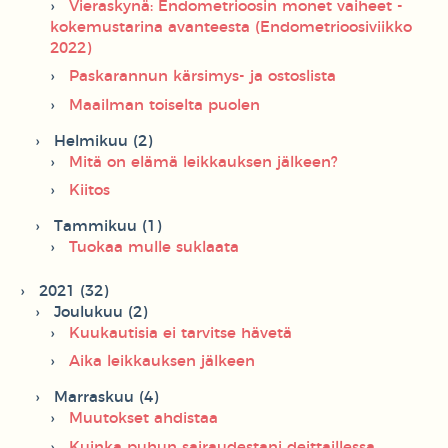
Vieraskynä: Endometrioosin monet vaiheet -
kokemustarina avanteesta (Endometrioosiviikko
2022)
Paskarannun kärsimys- ja ostoslista
Maailman toiselta puolen
Helmikuu (2)
Mitä on elämä leikkauksen jälkeen?
Kiitos
Tammikuu (1)
Tuokaa mulle suklaata
2021 (32)
Joulukuu (2)
Kuukautisia ei tarvitse hävetä
Aika leikkauksen jälkeen
Marraskuu (4)
Muutokset ahdistaa
Kuinka puhun sairaudestani deittaillessa