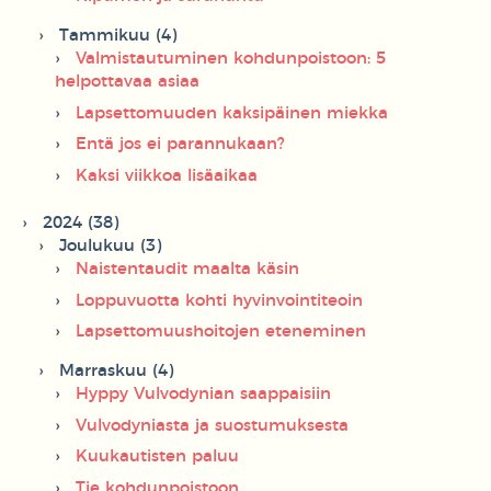
Tammikuu (4)
Valmistautuminen kohdunpoistoon: 5
helpottavaa asiaa
Lapsettomuuden kaksipäinen miekka
Entä jos ei parannukaan?
Kaksi viikkoa lisäaikaa
2024 (38)
Joulukuu (3)
Naistentaudit maalta käsin
Loppuvuotta kohti hyvinvointiteoin
Lapsettomuushoitojen eteneminen
Marraskuu (4)
Hyppy Vulvodynian saappaisiin
Vulvodyniasta ja suostumuksesta
Kuukautisten paluu
Tie kohdunpoistoon