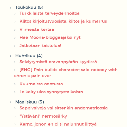
Toukokuu (5)
Turkkilaista terveydenhoitoa
Kiitos kirjoitusvuosista, kiitos ja kumarrus
Viimeistä kertaa
Hae Moona-bloggaajaksi nyt!
Jatketaan taistelua!
Huhtikuu (4)
Selviytymistä oravanpyörän kyydissä
[ENG] Pain builds character; said nobody with
chronic pain ever
Kuumeista odotusta
Leikelty ulos synnytystalkoista
Maaliskuu (3)
Sappivaivoja vai sittenkin endometrioosia
"Ystäväni" hermosärky
Kerho, johon en olisi halunnut liittyä