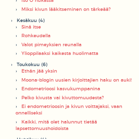
Iso O hukassa
Miksi kivun lääkitseminen on tärkeää?
Kesäkuu (4)
Sinä itse
Rohkeudella
Valot pimeyksien reunalla
Ylioppilaaksi kaikesta huolimatta
Toukokuu (6)
Ethän jää yksin
Moona-blogin uusien kirjoittajien haku on auki!
Endometrioosi kasvukumppanina
Pelko kivusta vai kivuttomuudesta?
Ei endometrioosin ja kivun voittajaksi, vaan
onnelliseksi
Kaikki, mitä olet halunnut tietää
lapsettomuushoidoista