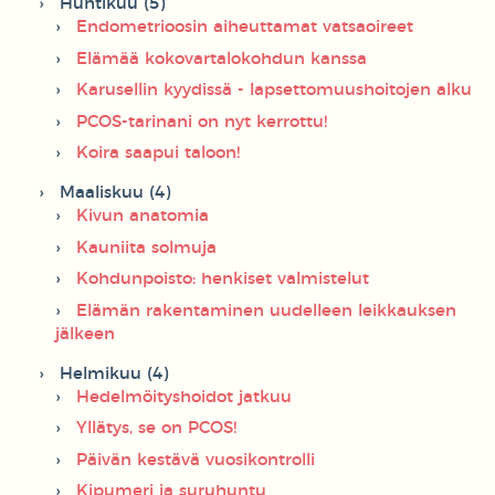
Huhtikuu (5)
Endometrioosin aiheuttamat vatsaoireet
Elämää kokovartalokohdun kanssa
Karusellin kyydissä - lapsettomuushoitojen alku
PCOS-tarinani on nyt kerrottu!
Koira saapui taloon!
Maaliskuu (4)
Kivun anatomia
Kauniita solmuja
Kohdunpoisto: henkiset valmistelut
Elämän rakentaminen uudelleen leikkauksen
jälkeen
Helmikuu (4)
Hedelmöityshoidot jatkuu
Yllätys, se on PCOS!
Päivän kestävä vuosikontrolli
Kipumeri ja suruhuntu