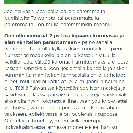
Joo hei vaan taas täältä pallon paremmalta
puoliskolta Taiwanista, tai paremmalta ja
paremmalta - on mulla paremminkin mennyt.
Oon ollu viimeset 7 pv tosi kipeenä koronassa ja
alan vähitellen parantumaan
– paino sanalla
vähitellen. Tauti ollu kyllä kaikkee muuta kun “pieni
flunssa” astmaatikolle ja aion jatkossakin vittuilla
kaikille, jotka väittää koronaa harmittomaks ja ei pese
käsiään. Onneks olkoon, jos omalla kohdalla ja siskon
kummin kaiman koiran kampaajalla on ollut helpot
oireet, mut tilastot todistaa, että miljoonilla näi ei oo
ollu. Täällä Taiwanissa käytetään edelleen maskeja ja
käsidesiä, julkisissa paikoissa suojapleksejä, vaikka väki
alkaa olla hyvin rokotettua, ihan vaan you know, ettei
vanhukset, vammaset ja perussairaat kuolis tähän
virukseen. Kollektivismilla on puolensa, I suppose.
Oon etänä ihmetelly, miten siellä enempi
individualistisessa lännessä monet elelee ihan ku