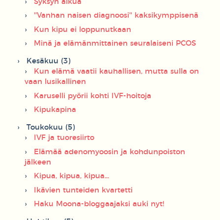
Syksyn alkua
''Vanhan naisen diagnoosi'' kaksikymppisenä
Kun kipu ei loppunutkaan
Minä ja elämänmittainen seuralaiseni PCOS
Kesäkuu (3)
Kun elämä vaatii kauhallisen, mutta sulla on
vaan lusikallinen
Karuselli pyörii kohti IVF-hoitoja
Kipukapina
Toukokuu (5)
IVF ja tuoresiirto
Elämää adenomyoosin ja kohdunpoiston
jälkeen
Kipua, kipua, kipua...
Ikävien tunteiden kvartetti
Haku Moona-bloggaajaksi auki nyt!