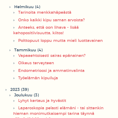
Helmikuu (4)
Tarinoita menkkahäpeästä
Onko kaikki kipu saman arvoista?
Anteeks, että oon lihava - lisää
kehopositiivisuutta, kiitos!
Polttopuut loppu mutta mieli luottavainen
Tammikuu (4)
Vapaaehtoisesti sairas epänainen?
Oikeus terveyteen
Endometrioosi ja ammatinvalinta
Työelämän kipuiluja
2023 (39)
Joulukuu (3)
Lyhyt kertaus ja hyvästit
Laparoskopia pelasti elämäni - tai sittenkin
hieman monimutkaisempi tarina täynnä