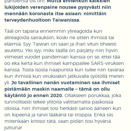
pandemia ois ohi.
Mutta ennenkun kaikkien
lukijoiden verenpaine nousee pysyvästi niin
mennään koronasta itse asiaan: nimittäin
terveydenhuoltoon Taiwanissa.
Tääl on tapana ennemmin ylireagoida kun
alireagoida sairauksiin, koski ne sitten ihmisiä tai
eläimiä. Syy: Taiwan on saari ja ihan vitun tiheesti
asutettu. Yks syy, miks täällä on pärjätty niin hyvin
viimeset vuodet pandemian kanssa on se, ettei tää
oo eka kerta kun ihmiset kamppailee SARS-viruksen
kanssa. Tosta isosta naapurista kun tulee niin tavaraa
kun ihmisiä kun viruksiakin jatkuvalla syötöllä meren
yli.
Jo tavallinen nenän vuotaminen saa ihmiset
pistämään maskin naamalle – tämä on ollu
käytäntö jo ennen 2020.
Ollakseen porukkaa, joka
tunnollisesti tekee ylitöitä valittamatta paskoissa
oloissa, niin ihmiset tosi herkästi sanoo ääneen kun
on kipeenä ja tarvii lääkäriä tai troppia. Enkä siis
mitenkään kritisoi tätä, vaan pidän tosi hyvänä
juttuna!