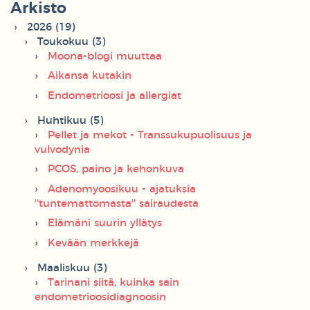
Arkisto
2026 (19)
Toukokuu (3)
Moona-blogi muuttaa
Aikansa kutakin
Endometrioosi ja allergiat
Huhtikuu (5)
Pellet ja mekot - Transsukupuolisuus ja
vulvodynia
PCOS, paino ja kehonkuva
Adenomyoosikuu - ajatuksia
''tuntemattomasta'' sairaudesta
Elämäni suurin yllätys
Kevään merkkejä
Maaliskuu (3)
Tarinani siitä, kuinka sain
endometrioosidiagnoosin