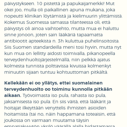
päivystykseen. 10 pistettä ja papukaijamerkki! Mut
okei joo, mulla oli paikallinen apuna mukana, joka
nopeutti klinikan löytämistä ja kielimuurin ylittämistä.
Kokemus Suomessa samassa tilanteessa oli, että
päivystys oli ainoa vaihtoehto, mutta mua ei haluttu
sinne jonoon, joten sain lääkäriä tapaamatta
antibiootit apteekista n. 3h kuluttua puhelinsoitosta.
Siis Suomen standardeilla meni tosi hyvin, mutta nyt
kun mua on lellitty aidosti toimivalla, pikanopeella
terveydenhuoltojärjestelmällä, niin pelkkä ajatus
kolmesta tunnista polttavissa kivuissa kolmenkyt
minuutin sijaan tuntuu kohtuuttoman pitkältä.
Kellekään ei oo yllätys, ettei suomalainen
terveydenhuolto oo toiminu kunnolla pitkään
aikaan.
Työvoimasta iso pula, rahasta iso pula,
jaksamisesta iso pula. En siis väitä, että lääkärit ja
hoitajat ilkeyttään venyttelis ihmisten asioiden
hoitamista (tai no, näin happamana toteaisin, että
joukossa on varmaan muutama täysin
empatiakyvytön yksilö väärällä alalla hidastamassa