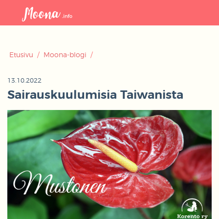
Avaa
navigaat
Etusivu
/
Moona-blogi
/
13.10.2022
Sairauskuulumisia Taiwanista