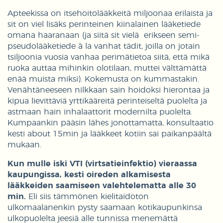
Apteekissa on itsehoitolääkkeitä miljoonaa erilaista ja
sit on viel lisäks perinteinen kiinalainen lääketiede
omana haaranaan (ja siitä sit vielä erikseen semi-
pseudolääketiede à la vanhat tädit, joilla on jotain
tsiljoonia vuosia vanhaa perimätietoa siitä, että mikä
ruoka auttaa mihinkin olotilaan, muttei välttämättä
enää muista miksi). Kokemusta on kummastakin.
Venähtäneeseen nilkkaan sain hoidoksi hierontaa ja
kipua lievittäviä yrttikääreitä perinteiseltä puolelta ja
astmaan hain inhalaattorit modernilta puolelta.
Kumpaankin pääsin lähes jonottamatta, konsultaatio
kesti about 15min ja lääkkeet kotiin sai paikanpäältä
mukaan.
Kun mulle iski VTI (virtsatieinfektio) vieraassa
kaupungissa, kesti oireden alkamisesta
lääkkeiden saamiseen valehtelematta alle 30
min.
Eli siis tämmönen kielitaidoton
ulkomaalanenkin pysty saamaan kotikaupunkinsa
ulkopuolelta jeesiä alle tunnissa menemättä