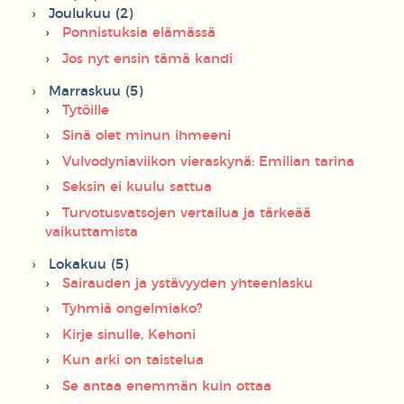
Joulukuu (2)
Ponnistuksia elämässä
Jos nyt ensin tämä kandi
Marraskuu (5)
Tytöille
Sinä olet minun ihmeeni
Vulvodyniaviikon vieraskynä: Emilian tarina
Seksin ei kuulu sattua
Turvotusvatsojen vertailua ja tärkeää
vaikuttamista
Lokakuu (5)
Sairauden ja ystävyyden yhteenlasku
Tyhmiä ongelmiako?
Kirje sinulle, Kehoni
Kun arki on taistelua
Se antaa enemmän kuin ottaa