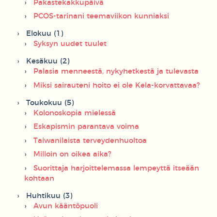
Pakastekakkupäivä
PCOS-tarinani teemaviikon kunniaksi
Elokuu (1)
Syksyn uudet tuulet
Kesäkuu (2)
Palasia menneestä, nykyhetkestä ja tulevasta
Miksi sairauteni hoito ei ole Kela-korvattavaa?
Toukokuu (5)
Kolonoskopia mielessä
Eskapismin parantava voima
Taiwanilaista terveydenhuoltoa
Milloin on oikea aika?
Suorittaja harjoittelemassa lempeyttä itseään
kohtaan
Huhtikuu (3)
Avun kääntöpuoli