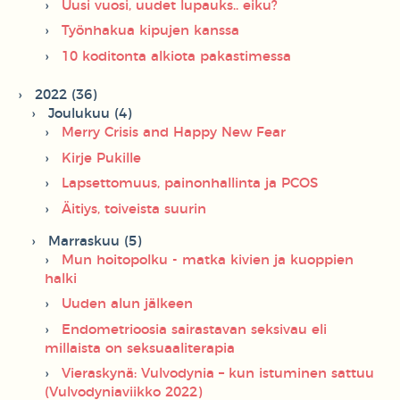
Uusi vuosi, uudet lupauks.. eiku?
Työnhakua kipujen kanssa
10 koditonta alkiota pakastimessa
2022 (36)
Joulukuu (4)
Merry Crisis and Happy New Fear
Kirje Pukille
Lapsettomuus, painonhallinta ja PCOS
Äitiys, toiveista suurin
Marraskuu (5)
Mun hoitopolku - matka kivien ja kuoppien
halki
Uuden alun jälkeen
Endometrioosia sairastavan seksivau eli
millaista on seksuaaliterapia
Vieraskynä: Vulvodynia – kun istuminen sattuu
(Vulvodyniaviikko 2022)