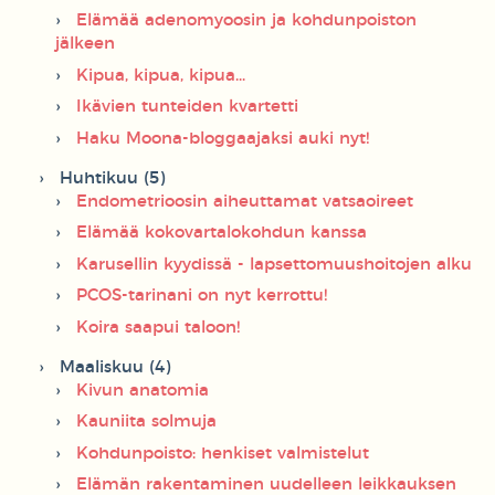
Elämää adenomyoosin ja kohdunpoiston
jälkeen
Kipua, kipua, kipua...
Ikävien tunteiden kvartetti
Haku Moona-bloggaajaksi auki nyt!
Huhtikuu (5)
Endometrioosin aiheuttamat vatsaoireet
Elämää kokovartalokohdun kanssa
Karusellin kyydissä - lapsettomuushoitojen alku
PCOS-tarinani on nyt kerrottu!
Koira saapui taloon!
Maaliskuu (4)
Kivun anatomia
Kauniita solmuja
Kohdunpoisto: henkiset valmistelut
Elämän rakentaminen uudelleen leikkauksen