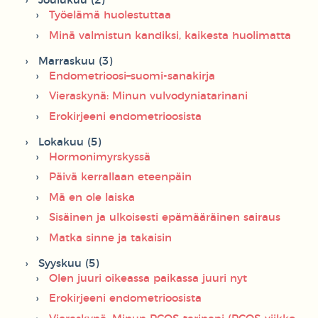
Joulukuu (2)
Työelämä huolestuttaa
Minä valmistun kandiksi, kaikesta huolimatta
Marraskuu (3)
Endometrioosi–suomi-sanakirja
Vieraskynä: Minun vulvodyniatarinani
Erokirjeeni endometrioosista
Lokakuu (5)
Hormonimyrskyssä
Päivä kerrallaan eteenpäin
Mä en ole laiska
Sisäinen ja ulkoisesti epämääräinen sairaus
Matka sinne ja takaisin
Syyskuu (5)
Olen juuri oikeassa paikassa juuri nyt
Erokirjeeni endometrioosista