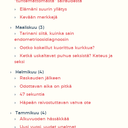
''tuntemattomasta'' sairaudesta
Elämäni suurin yllätys
Kevään merkkejä
Maaliskuu (3)
Tarinani siitä, kuinka sain
endometrioosidiagnoosin
Ootko kokeillut kuorittua kurkkua?
Ketkä uskaltavat puhua seksistä? Kateus ja
seksi
Helmikuu (4)
Raskauden jälkeen
Odottavan aika on pitkä
47 sekuntia
Häpeän raivostuttavan vahva ote
Tammikuu (4)
Alkuvuoden hässäkkää
Uusi vuosi, uudet unelmat