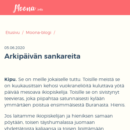
Avaa
navigaat
Etusivu
/
Moona-blogi
/
05.06.2020
Arkipäivän sankareita
Kipu.
Se on meille jokaiselle tuttu. Toisille meistä se
on kuukausittain kehosi vuokraneliöitä kuluttava yötä
päivää mesoava ikiopiskelija. Toisille se on sivistynyt
teevieras, joka piipahtaa satunnaisesti kylään
ymmärtäen poistua ensimmäisestä Buranasta. Hienis.
Jos laitamme ikiopiskelijan ja hieniksen samaan
pöytään, toisen täyshumalassa juomaan
yhdettätoista kaljaansa ja toisen lipittämään