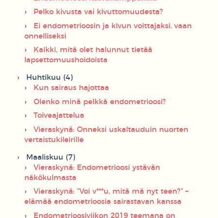
Pelko kivusta vai kivuttomuudesta?
Ei endometrioosin ja kivun voittajaksi, vaan
onnelliseksi
Kaikki, mitä olet halunnut tietää
lapsettomuushoidoista
Huhtikuu (4)
Kun sairaus hajottaa
Olenko minä pelkkä endometrioosi?
Toiveajattelua
Vieraskynä: Onneksi uskaltauduin nuorten
vertaistukileirille
Maaliskuu (7)
Vieraskynä: Endometrioosi ystävän
näkökulmasta
Vieraskynä: ”Voi v***u, mitä mä nyt teen?” –
elämää endometrioosia sairastavan kanssa
Endometrioosiviikon 2019 teemana on