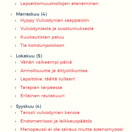
Lapsettomuushoitojen eteneminen
Marraskuu (4)
Hyppy Vulvodynian saappaisiin
Vulvodyniasta ja suostumuksesta
Kuukautisten paluu
Tie kohdunpoistoon
Lokakuu (5)
Vähän vaikeampi päivä
Armollisuutta ja äitiysliikuntaa
Lapsitoive, täältä tullaan!
Terapian tarpeessa
Erilainen rautakuuri
Syyskuu (4)
Tanssii vulvodynian kanssa
Endometrioosi ja leikkauspäätös
Menopaussi ei ole sairaus mutta adenomyoosi