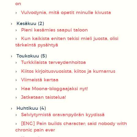
on
Vulvodynia, mitä opetit minulle kivusta
Kesäkuu (2)
Pieni kesämies saapui taloon
Kun kaikista eniten tekisi mieli juosta, olisi
tärkeintä pysähtyä
Toukokuu (5)
Turkkilaista terveydenhoitoa
Kiitos kirjoitusvuosista, kiitos ja kumarrus
Viimeistä kertaa
Hae Moona-bloggaajaksi nyt!
Jatketaan taistelua!
Huhtikuu (4)
Selviytymistä oravanpyörän kyydissä
[ENG] Pain builds character; said nobody with
chronic pain ever