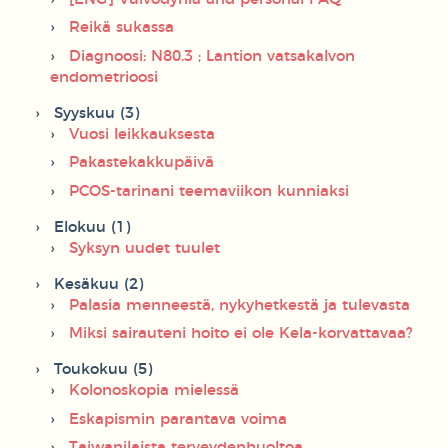
Reikä sukassa
Diagnoosi: N80.3 ; Lantion vatsakalvon
endometrioosi
Syyskuu (3)
Vuosi leikkauksesta
Pakastekakkupäivä
PCOS-tarinani teemaviikon kunniaksi
Elokuu (1)
Syksyn uudet tuulet
Kesäkuu (2)
Palasia menneestä, nykyhetkestä ja tulevasta
Miksi sairauteni hoito ei ole Kela-korvattavaa?
Toukokuu (5)
Kolonoskopia mielessä
Eskapismin parantava voima
Taiwanilaista terveydenhuoltoa