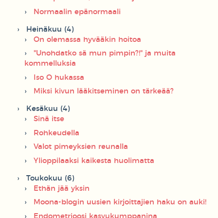
Normaalin epänormaali
Heinäkuu (4)
On olemassa hyvääkin hoitoa
"Unohdatko sä mun pimpin?!" ja muita
kommelluksia
Iso O hukassa
Miksi kivun lääkitseminen on tärkeää?
Kesäkuu (4)
Sinä itse
Rohkeudella
Valot pimeyksien reunalla
Ylioppilaaksi kaikesta huolimatta
Toukokuu (6)
Ethän jää yksin
Moona-blogin uusien kirjoittajien haku on auki!
Endometrioosi kasvukumppanina