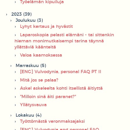
Työelämän kipuiluja
2023 (39)
Joulukuu (3)
Lyhyt kertaus ja hyvästit
Laparoskopia pelasti elämäni - tai sittenkin
hieman monimutkaisempi tarina täynnä
yllättäviä käänteitä
Valoa kaamoksessa
Marraskuu (5)
[ENG] Vulvodynia, personal FAQ PT II
Mitä jos se palaa?
Askel askeleelta kohti itsellistä äitiyttä
"Milloin sinä äiti paranet?"
Yllätysvauva
Lokakuu (4)
Työttömästä veronmaksajaksi
[ENG] Vulvodynia and personal FAQ