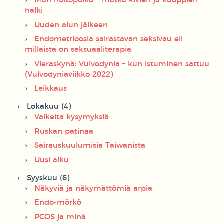
Mun hoitopolku - matka kivien ja kuoppien
halki
Uuden alun jälkeen
Endometrioosia sairastavan seksivau eli
millaista on seksuaaliterapia
Vieraskynä: Vulvodynia – kun istuminen sattuu
(Vulvodyniaviikko 2022)
Leikkaus
Lokakuu (4)
Vaikeita kysymyksiä
Ruskan patinaa
Sairauskuulumisia Taiwanista
Uusi alku
Syyskuu (6)
Näkyviä ja näkymättömiä arpia
Endo-mörkö
PCOS ja minä