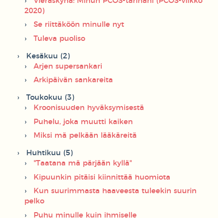
Vieraskynä: Minun PCOS-tarinani (PCOS-viikko
2020)
Se riittäköön minulle nyt
Tuleva puoliso
Kesäkuu (2)
Arjen supersankari
Arkipäivän sankareita
Toukokuu (3)
Kroonisuuden hyväksymisestä
Puhelu, joka muutti kaiken
Miksi mä pelkään lääkäreitä
Huhtikuu (5)
"Taatana mä pärjään kyllä"
Kipuunkin pitäisi kiinnittää huomiota
Kun suurimmasta haaveesta tuleekin suurin
pelko
Puhu minulle kuin ihmiselle