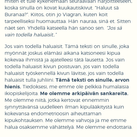
miten et tule kykenemään seuraavaan harjoitteeseen,
koska sinulla on kovat kuukautiskivut. ”Haluut sä
Buranaa?”. Kiitos, otin jo Viagran, kuten koit
tarpeelliseksi huomauttaa. Hän nauraa, sinä et. Sitten
näet sen. Yhdellä katseella hän sanoo sen.
”Jos sä
vain todella haluaisit..”
Jos vain todella haluaisit. Tämä teksti on sinulle, joka
myönnät joskus elämäsi aikana katsoneesi kipua
kokevaa ihmistä ja ajatelleesi tätä lausetta. Jos vain
todella haluaisit kivun poistuvan, jos vain todella
haluaisit työskennellä kivun lävitse, jos vain todella
haluaisit tulla juhliini.
Tämä teksti on sinulle, arvon
hienis.
Tiedoksesi, me emme ole pelkkiä humalaisia
ikiopiskelijoita.
Me olemme arkipäivän sankareita.
Me olemme niitä, jotka kertovat ennemmin
synnyttävänsä uudelleen ilman kipulääkitystä kuin
kokevansa endometrioosin aiheuttaman
kipukohtauksen. Me olemme vahvoja ja me emme
halua osaksemme vähättelyä. Me olemme endottaria.