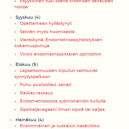
Psyykkinen tuki osana kroonisen sairauden
hoitoa
Syyskuu (4)
Opettamaan kyllästynyt
Selviän myös huomisesta
Vieraskynä: Endometrioosiyhdistyksen
kokemuspuhuja
Vinkit endometrioosittaren opintoihin
Elokuu (5)
Lapsettomuuden kipuilut vaihtuivat
synnytyspelkoon
Puhu puolisollesi, sairas!
Raskas raskaus
Endometrioosista syömishäiriön kuilulle
Sipsikaljavegaani ilman sipsiä tai kaljaa
Heinäkuu (4)
Ensimmäinen ja tuskaisin kesäviikko