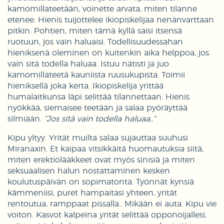
kamomillateetään, voinette arvata, miten tilanne
etenee. Hienis tuijottelee ikiopiskelijaa nenänvarttaan
pitkin. Pohtien, miten tämä kyllä saisi itsensä
ruotuun, jos vain haluaisi. Todellisuudessahan
hieniksenä oleminen on kuitenkin aika helppoa, jos
vain sitä todella haluaa. Istuu nätisti ja juo
kamomillateetä kauniista ruusukupista. Toimii
hieniksellä joka kerta. Ikiopiskelija yrittää
humalaitkunsa läpi selittää tilannettaan. Hienis
nyökkää, siemaisee teetään ja salaa pyöräyttää
silmiään.
”Jos sitä vain todella haluaa..”
Kipu yltyy. Yrität muilta salaa sujauttaa suuhusi
Miranaxin. Et kaipaa vitsikkäitä huomautuksia siitä,
miten erektiolääkkeet ovat myös sinisiä ja miten
seksuaalisen halun nostattaminen kesken
koulutuspäivän on sopimatonta. Työnnät kynsiä
kämmeniisi, puret hampaitasi yhteen, yrität
rentoutua, ramppaat pissalla.. Mikään ei auta. Kipu vie
voiton. Kasvot kalpeina yrität selittää opponoijallesi,