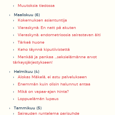
Muutoksia tiedossa
Maaliskuu (6)
Kokemuksen asiantuntija
Vieraskynä: En natt på akuten
Vieraskynä: endometrioosia sairastavan äiti
Tärkeä huone
Keho täynnä kiputiivistettä
Menkää ja pankaa ...seksielämänne arvot
tärkeysjärjestykseen!
Helmikuu (4)
Alokas Mäkelä, ei astu palvelukseen
Enemmän kuin olisin halunnut antaa
Mikä on vapaa-ajan hinta?
Loppuelämän lupaus
Tammikuu (5)
Sairauden runtelema parisuhde