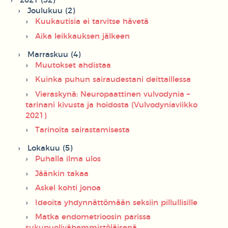
2021 (32)
Joulukuu (2)
Kuukautisia ei tarvitse hävetä
Aika leikkauksen jälkeen
Marraskuu (4)
Muutokset ahdistaa
Kuinka puhun sairaudestani deittaillessa
Vieraskynä: Neuropaattinen vulvodynia –
tarinani kivusta ja hoidosta (Vulvodyniaviikko
2021)
Tarinoita sairastamisesta
Lokakuu (5)
Puhalla ilma ulos
Jäänkin takaa
Askel kohti jonoa
Ideoita yhdynnättömään seksiin pillullisille
Matka endometrioosin parissa
sukupuolivähemmistöläisenä