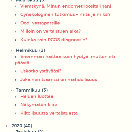
Maaliskuu (5)
Vieraskynä: Minun endometrioositarinani
Gynekologinen tutkimus – mitä ja miksi?
Oodi vessapassille
Milloin on vertaistuen aika?
Kuinka sain PCOS diagnoosin?
Helmikuu (3)
Enemmän haittaa kuin hyötyä, mutten irti
päästä
Uskotko ystävääsi?
Jokainen tsäänssi on mahdollisuus
Tammikuu (3)
Haluan luottaa
Näkymätön kiire
Kiitollisuutta vertaistuesta
2020 (40)