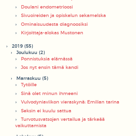
Doulani endometrioosi
Sivuoireiden ja opiskelun sekamelska
Ominaisuudesta diagnoosiksi
Kirjoittaja-alokas Mustonen
2019 (55)
Joulukuu (2)
Ponnistuksia elämässä
Jos nyt ensin tämä kandi
Marraskuu (5)
Tytöille
Sinä olet minun ihmeeni
Vulvodyniaviikon vieraskynä: Emilian tarina
Seksin ei kuulu sattua
Turvotusvatsojen vertailua ja tärkeää
vaikuttamista