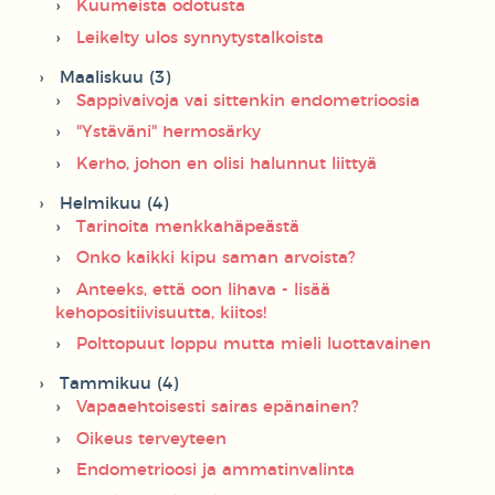
Kuumeista odotusta
Leikelty ulos synnytystalkoista
Maaliskuu (3)
Sappivaivoja vai sittenkin endometrioosia
"Ystäväni" hermosärky
Kerho, johon en olisi halunnut liittyä
Helmikuu (4)
Tarinoita menkkahäpeästä
Onko kaikki kipu saman arvoista?
Anteeks, että oon lihava - lisää
kehopositiivisuutta, kiitos!
Polttopuut loppu mutta mieli luottavainen
Tammikuu (4)
Vapaaehtoisesti sairas epänainen?
Oikeus terveyteen
Endometrioosi ja ammatinvalinta