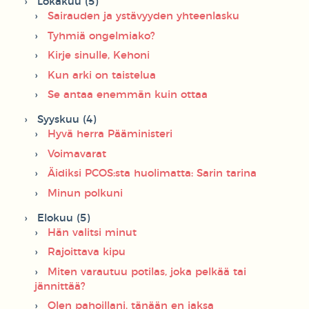
Lokakuu (5)
Sairauden ja ystävyyden yhteenlasku
Tyhmiä ongelmiako?
Kirje sinulle, Kehoni
Kun arki on taistelua
Se antaa enemmän kuin ottaa
Syyskuu (4)
Hyvä herra Pääministeri
Voimavarat
Äidiksi PCOS:sta huolimatta: Sarin tarina
Minun polkuni
Elokuu (5)
Hän valitsi minut
Rajoittava kipu
Miten varautuu potilas, joka pelkää tai
jännittää?
Olen pahoillani, tänään en jaksa