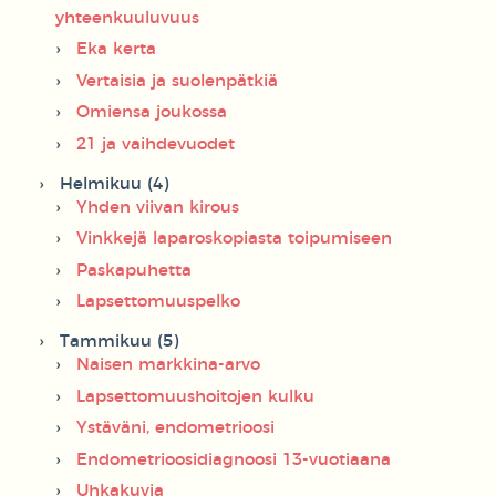
yhteenkuuluvuus
Eka kerta
Vertaisia ja suolenpätkiä
Omiensa joukossa
21 ja vaihdevuodet
Helmikuu (4)
Yhden viivan kirous
Vinkkejä laparoskopiasta toipumiseen
Paskapuhetta
Lapsettomuuspelko
Tammikuu (5)
Naisen markkina-arvo
Lapsettomuushoitojen kulku
Ystäväni, endometrioosi
Endometrioosidiagnoosi 13-vuotiaana
Uhkakuvia