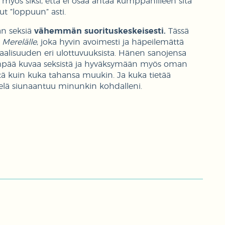
 myös siksi, että ei osaa antaa kumppanilleen sitä
ut ”loppuun” asti.
an seksiä
vähemmän suorituskeskeisesti.
Tässä
 Merelälle
, joka hyvin avoimesti ja häpeilemättä
uaalisuuden eri ulottuvuuksista. Hänen sanojensa
mpää kuvaa seksistä ja hyväksymään myös oman
sistä kuin kuka tahansa muukin. Ja kuka tietää
ielä siunaantuu minunkin kohdalleni.