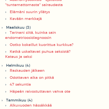
''tuntemattomasta'' sairaudesta
Elämäni suurin yllätys
Kevään merkkejä
Maaliskuu (3)
Tarinani siitä, kuinka sain
endometrioosidiagnoosin
Ootko kokeillut kuorittua kurkkua?
Ketkä uskaltavat puhua seksistä?
Kateus ja seksi
Helmikuu (4)
Raskauden jälkeen
Odottavan aika on pitkä
47 sekuntia
Häpeän raivostuttavan vahva ote
Tammikuu (4)
Alkuvuoden hässäkkää