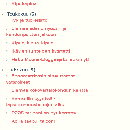
Kipukapina
Toukokuu (5)
IVF ja tuoresiirto
Elämää adenomyoosin ja
kohdunpoiston jälkeen
Kipua, kipua, kipua...
Ikävien tunteiden kvartetti
Haku Moona-bloggaajaksi auki nyt!
Huhtikuu (5)
Endometrioosin aiheuttamat
vatsaoireet
Elämää kokovartalokohdun kanssa
Karusellin kyydissä -
lapsettomuushoitojen alku
PCOS-tarinani on nyt kerrottu!
Koira saapui taloon!