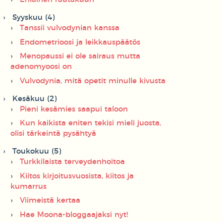
Syyskuu (4)
Tanssii vulvodynian kanssa
Endometrioosi ja leikkauspäätös
Menopaussi ei ole sairaus mutta
adenomyoosi on
Vulvodynia, mitä opetit minulle kivusta
Kesäkuu (2)
Pieni kesämies saapui taloon
Kun kaikista eniten tekisi mieli juosta,
olisi tärkeintä pysähtyä
Toukokuu (5)
Turkkilaista terveydenhoitoa
Kiitos kirjoitusvuosista, kiitos ja
kumarrus
Viimeistä kertaa
Hae Moona-bloggaajaksi nyt!