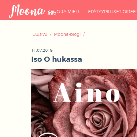
KEHO JA MIELI
EPÄTYYPILLISET OIREE
Etusivu
/
Moona-blogi
/
11.07.2019
Iso O hukassa