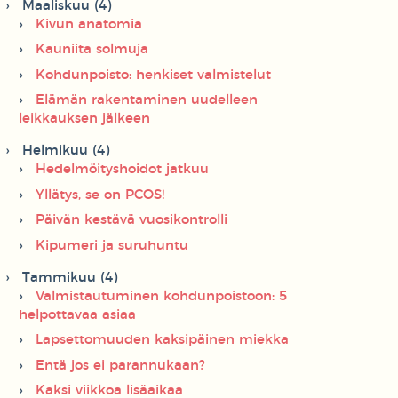
Maaliskuu (4)
Kivun anatomia
Kauniita solmuja
Kohdunpoisto: henkiset valmistelut
Elämän rakentaminen uudelleen
leikkauksen jälkeen
Helmikuu (4)
Hedelmöityshoidot jatkuu
Yllätys, se on PCOS!
Päivän kestävä vuosikontrolli
Kipumeri ja suruhuntu
Tammikuu (4)
Valmistautuminen kohdunpoistoon: 5
helpottavaa asiaa
Lapsettomuuden kaksipäinen miekka
Entä jos ei parannukaan?
Kaksi viikkoa lisäaikaa