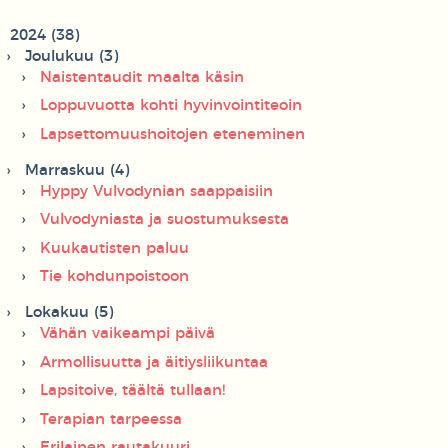
2024 (38)
Joulukuu (3)
Naistentaudit maalta käsin
Loppuvuotta kohti hyvinvointiteoin
Lapsettomuushoitojen eteneminen
Marraskuu (4)
Hyppy Vulvodynian saappaisiin
Vulvodyniasta ja suostumuksesta
Kuukautisten paluu
Tie kohdunpoistoon
Lokakuu (5)
Vähän vaikeampi päivä
Armollisuutta ja äitiysliikuntaa
Lapsitoive, täältä tullaan!
Terapian tarpeessa
Erilainen rautakuuri