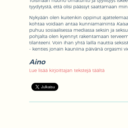
Toisinaan huono omatunto ja syyllisyys iskee
tyydytystä, että olisi päässyt saattamaan min
Nykyään olen kuitenkin oppinut ajattelema
kohtaa voidaan antaa kunniamaininta
Kaisa
puhuu sosiaalisessa mediassa seksin ja seks
pohjalta olen kyennyt rakentamaan tervee
tilanteeni. Voin ihan yhtä lailla nauttia sek
- kenties jonain kauniina päivänä orgasmi v
Aino
Lue lisää kirjoittajan tekstejä täältä