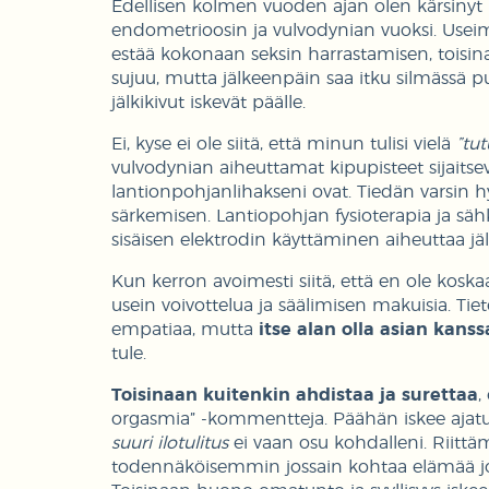
Edellisen kolmen vuoden ajan olen kärsinyt mi
endometrioosin ja vulvodynian vuoksi. Useimm
estää kokonaan seksin harrastamisen, toisin
sujuu, mutta jälkeenpäin saa itku silmässä
jälkikivut iskevät päälle.
Ei, kyse ei ole siitä, että minun tulisi vielä
”tu
vulvodynian aiheuttamat kipupisteet sijaitse
lantionpohjanlihakseni ovat. Tiedän varsin h
särkemisen. Lantiopohjan fysioterapia ja sä
sisäisen elektrodin käyttäminen aiheuttaa j
Kun kerron avoimesti siitä, että en ole koska
usein voivottelua ja säälimisen makuisia. T
empatiaa, mutta
itse alan olla asian kanss
tule.
Toisinaan kuitenkin ahdistaa ja surettaa
,
orgasmia” -kommentteja. Päähän iskee ajatus,
suuri ilotulitus
ei vaan osu kohdalleni. Riitt
todennäköisemmin jossain kohtaa elämää jokai