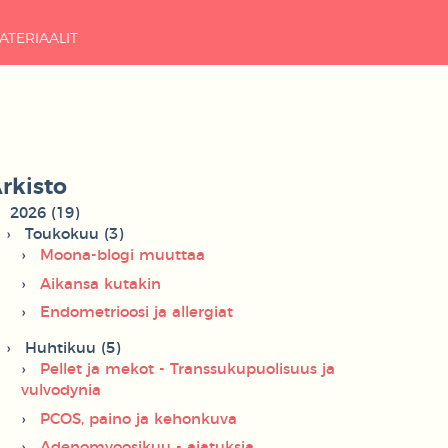
ATERIAALIT
rkisto
2026 (19)
Toukokuu (3)
Moona-blogi muuttaa
Aikansa kutakin
Endometrioosi ja allergiat
Huhtikuu (5)
Pellet ja mekot - Transsukupuolisuus ja
vulvodynia
PCOS, paino ja kehonkuva
Adenomyoosikuu - ajatuksia