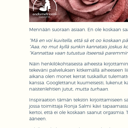
Mennään suoraan asiaan. En ole koskaan sa
”Mä en voi kuvitella, että sä et oo koskaan p
”Aaa, no mut kyllä sunkin kannatais joskus ko
”Kannattaa vaan tutustua itseensä paremmin, ni
Näin henkilökohtaisesta aiheesta kirjottamin
tekeväni palveluksen kitkemällä aiheeseen li
aikana olen monet kerrat tuskaillut tulemat
kanssa. Googlettanut kuumeisesti, lukenut kaik
naistenlehtien jutut,
mutta turhaan.
Inspiraation tämän tekstin kirjoittamiseen s
jossa toimittaja Ronja Salmi kävi tapaamass
kertoi, että ei ole koskaan saanut orgasmia. 
ääneen.