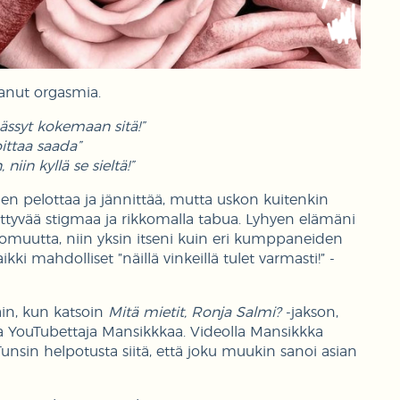
anut orgasmia.
äässyt kokemaan sitä!”
ittaa saada”
in kyllä se sieltä!”
en pelottaa ja jännittää, mutta uskon kuitenkin
ittyvää stigmaa ja rikkomalla tabua. Lyhyen elämäni
tomuutta, niin yksin itseni kuin eri kumppaneiden
ki mahdolliset ”näillä vinkeillä tulet varmasti!” -
ain, kun katsoin
Mitä mietit, Ronja Salmi?
-jakson,
a YouTubettaja Mansikkkaa. Videolla Mansikkka
Tunsin helpotusta siitä, että joku muukin sanoi asian