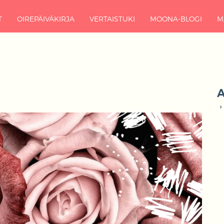
T
OIREPÄIVÄKIRJA
VERTAISTUKI
MOONA-BLOGI
M
A