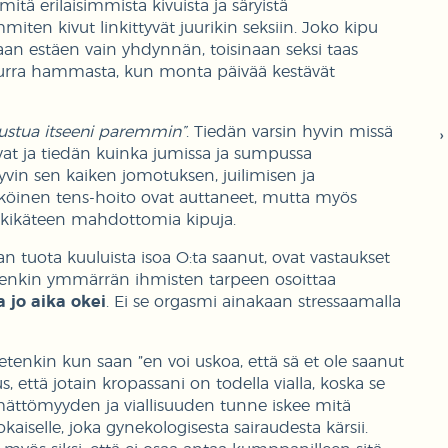
tä erilaisimmista kivuista ja säryistä
iten kivut linkittyvät juurikin seksiin. Joko kipu
aan estäen vain yhdynnän, toisinaan seksi taas
 purra hammasta, kun monta päivää kestävät
tustua itseeni paremmin”
. Tiedän varsin hyvin missä
vat ja tiedän kuinka jumissa ja sumpussa
yvin sen kaiken jomotuksen, juilimisen ja
hköinen tens-hoito ovat auttaneet, mutta myös
älkikäteen mahdottomia kipuja.
an tuota kuuluista isoa O:ta saanut, ovat vastaukset
ietenkin ymmärrän ihmisten tarpeen osoittaa
a jo aika okei
. Ei se orgasmi ainakaan stressaamalla
 etenkin kun saan ”en voi uskoa, että sä et ole saanut
 että jotain kropassani on todella vialla, koska se
ämättömyyden ja viallisuuden tunne iskee mitä
selle, joka gynekologisesta sairaudesta kärsii.