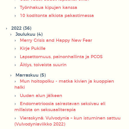
Työnhakua kipujen kanssa
10 koditonta alkiota pakastimessa
2022 (36)
Joulukuu (4)
Merry Crisis and Happy New Fear
Kirje Pukille
Lapsettomuus, painonhallinta ja PCOS
Äitiys, toiveista suurin
Marraskuu (5)
Mun hoitopolku - matka kivien ja kuoppien
halki
Uuden alun jälkeen
Endometrioosia sairastavan seksivau eli
millaista on seksuaaliterapia
Vieraskynä: Vulvodynia – kun istuminen sattuu
(Vulvodyniaviikko 2022)