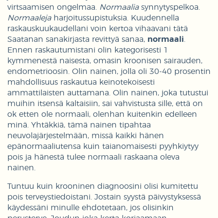
virtsaamisen ongelmaa.
Normaalia
synnytyspelkoa.
Normaaleja
harjoitussupistuksia. Kuudennella
raskauskuukaudellani voin kertoa vihaavani tätä
Saatanan sanakirjasta revittyä sanaa,
normaali
.
Ennen raskautumistani olin kategorisesti 1
kymmenestä naisesta, omasin kroonisen sairauden,
endometrioosin. Olin nainen, jolla oli 30-40 prosentin
mahdollisuus raskautua keinotekoisesti
ammattilaisten auttamana. Olin nainen, joka tutustui
muihin itsensä kaltaisiin, sai vahvistusta sille, että on
ok etten ole normaali, olenhan kuitenkin edelleen
minä. Yhtäkkiä, tämä nainen tipahtaa
neuvolajärjestelmään, missä kaikki hänen
epänormaaliutensa kuin taianomaisesti pyyhkiytyy
pois ja hänestä tulee normaali raskaana oleva
nainen.
Tuntuu kuin krooninen diagnoosini olisi kumitettu
pois terveystiedoistani. Jostain syystä päivystyksessä
käydessäni minulle ehdotetaan, jos olisinkin