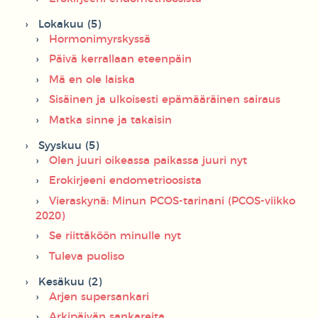
Lokakuu (5)
Hormonimyrskyssä
Päivä kerrallaan eteenpäin
Mä en ole laiska
Sisäinen ja ulkoisesti epämääräinen sairaus
Matka sinne ja takaisin
Syyskuu (5)
Olen juuri oikeassa paikassa juuri nyt
Erokirjeeni endometrioosista
Vieraskynä: Minun PCOS-tarinani (PCOS-viikko
2020)
Se riittäköön minulle nyt
Tuleva puoliso
Kesäkuu (2)
Arjen supersankari
Arkipäivän sankareita