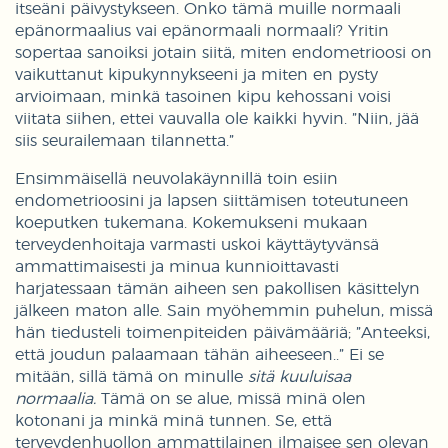
itseäni päivystykseen. Onko tämä muille normaali
epänormaalius vai epänormaali normaali? Yritin
sopertaa sanoiksi jotain siitä, miten endometrioosi on
vaikuttanut kipukynnykseeni ja miten en pysty
arvioimaan, minkä tasoinen kipu kehossani voisi
viitata siihen, ettei vauvalla ole kaikki hyvin. ”Niin, jää
siis seurailemaan tilannetta.”
Ensimmäisellä neuvolakäynnillä toin esiin
endometrioosini ja lapsen siittämisen toteutuneen
koeputken tukemana. Kokemukseni mukaan
terveydenhoitaja varmasti uskoi käyttäytyvänsä
ammattimaisesti ja minua kunnioittavasti
harjatessaan tämän aiheen sen pakollisen käsittelyn
jälkeen maton alle. Sain myöhemmin puhelun, missä
hän tiedusteli toimenpiteiden päivämääriä; ”Anteeksi,
että joudun palaamaan tähän aiheeseen..” Ei se
mitään, sillä tämä on minulle
sitä kuuluisaa
normaalia.
Tämä on se alue, missä minä olen
kotonani ja minkä minä tunnen. Se, että
terveydenhuollon ammattilainen ilmaisee sen olevan