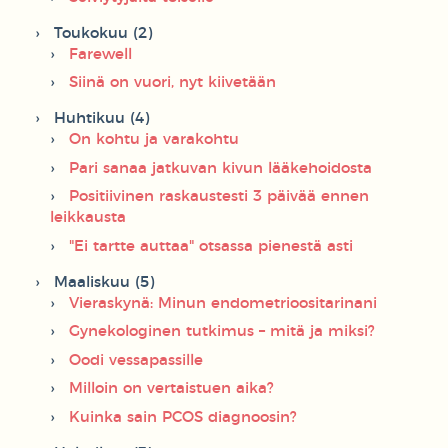
Toukokuu (2)
Farewell
Siinä on vuori, nyt kiivetään
Huhtikuu (4)
On kohtu ja varakohtu
Pari sanaa jatkuvan kivun lääkehoidosta
Positiivinen raskaustesti 3 päivää ennen
leikkausta
"Ei tartte auttaa" otsassa pienestä asti
Maaliskuu (5)
Vieraskynä: Minun endometrioositarinani
Gynekologinen tutkimus – mitä ja miksi?
Oodi vessapassille
Milloin on vertaistuen aika?
Kuinka sain PCOS diagnoosin?