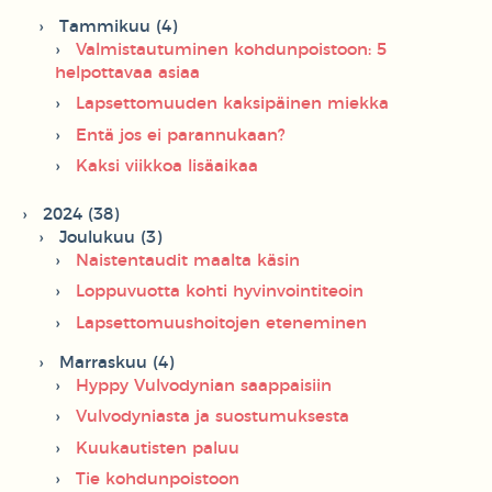
Tammikuu (4)
Valmistautuminen kohdunpoistoon: 5
helpottavaa asiaa
Lapsettomuuden kaksipäinen miekka
Entä jos ei parannukaan?
Kaksi viikkoa lisäaikaa
2024 (38)
Joulukuu (3)
Naistentaudit maalta käsin
Loppuvuotta kohti hyvinvointiteoin
Lapsettomuushoitojen eteneminen
Marraskuu (4)
Hyppy Vulvodynian saappaisiin
Vulvodyniasta ja suostumuksesta
Kuukautisten paluu
Tie kohdunpoistoon