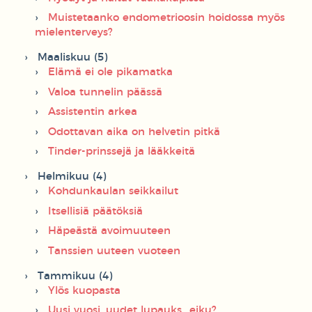
Muistetaanko endometrioosin hoidossa myös
mielenterveys?
Maaliskuu (5)
Elämä ei ole pikamatka
Valoa tunnelin päässä
Assistentin arkea
Odottavan aika on helvetin pitkä
Tinder-prinssejä ja lääkkeitä
Helmikuu (4)
Kohdunkaulan seikkailut
Itsellisiä päätöksiä
Häpeästä avoimuuteen
Tanssien uuteen vuoteen
Tammikuu (4)
Ylös kuopasta
Uusi vuosi, uudet lupauks.. eiku?