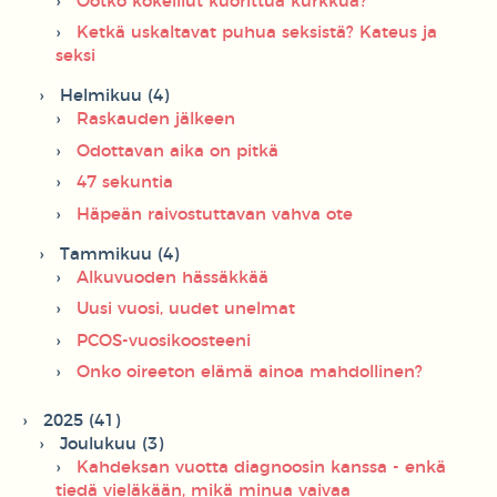
Ootko kokeillut kuorittua kurkkua?
Ketkä uskaltavat puhua seksistä? Kateus ja
seksi
Helmikuu (4)
Raskauden jälkeen
Odottavan aika on pitkä
47 sekuntia
Häpeän raivostuttavan vahva ote
Tammikuu (4)
Alkuvuoden hässäkkää
Uusi vuosi, uudet unelmat
PCOS-vuosikoosteeni
Onko oireeton elämä ainoa mahdollinen?
2025 (41)
Joulukuu (3)
Kahdeksan vuotta diagnoosin kanssa - enkä
tiedä vieläkään, mikä minua vaivaa