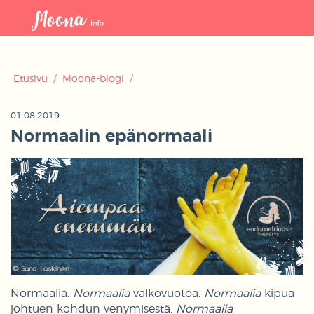
Avaa
navigaat
Etusivu
/
Moona-blogi
/
01.08.2019
Normaalin epänormaali
Normaalia.
Normaalia
valkovuotoa.
Normaalia
kipua
johtuen kohdun venymisestä.
Normaalia