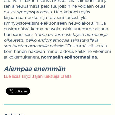
että voin lääkärin kanssa keskustella sairaudestani ja
sen aiheuttamista peloista, jolloin ne voidaan ottaa
osaksi synnytysprosessia. Hän kehotti myös
kirjaamaan pelkoni ja toiveeni tarkasti ylös
synnytystoiveisiini elektroniseen neuvolakorttiini. Ja
ensimmäistä kertaa neuvola-asiakkuutemme aikana
hän sanoi sen:
”Tämä on varmasti täysin normaali ja
oikeutettu pelko endometrioosia sairastavalle ja
sun taustan omaavalle naiselle.”
Ensimmäistä kertaa
koin hänen näkevän minut aidosti, kaikkine vikoineni
ja kokemuksineni,
normaalin epänormaalina
.
Aiempaa enemmän
Lue lisää kirjoittajan tekstejä täältä