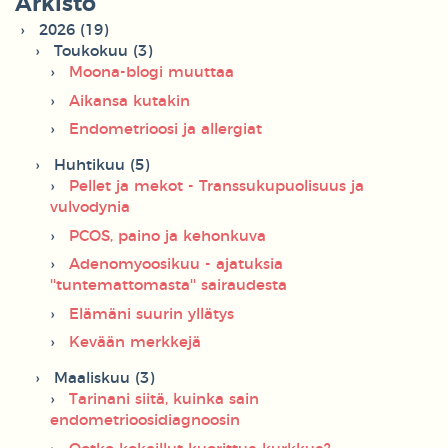
Arkisto
2026 (19)
Toukokuu (3)
Moona-blogi muuttaa
Aikansa kutakin
Endometrioosi ja allergiat
Huhtikuu (5)
Pellet ja mekot - Transsukupuolisuus ja
vulvodynia
PCOS, paino ja kehonkuva
Adenomyoosikuu - ajatuksia
''tuntemattomasta'' sairaudesta
Elämäni suurin yllätys
Kevään merkkejä
Maaliskuu (3)
Tarinani siitä, kuinka sain
endometrioosidiagnoosin