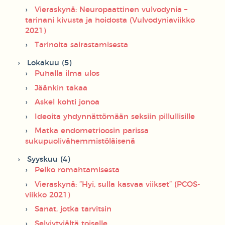
Vieraskynä: Neuropaattinen vulvodynia –
tarinani kivusta ja hoidosta (Vulvodyniaviikko
2021)
Tarinoita sairastamisesta
Lokakuu (5)
Puhalla ilma ulos
Jäänkin takaa
Askel kohti jonoa
Ideoita yhdynnättömään seksiin pillullisille
Matka endometrioosin parissa
sukupuolivähemmistöläisenä
Syyskuu (4)
Pelko romahtamisesta
Vieraskynä: ”Hyi, sulla kasvaa viikset” (PCOS-
viikko 2021)
Sanat, jotka tarvitsin
Selviytyjältä toiselle