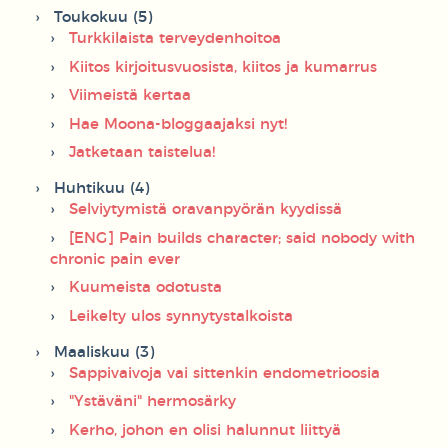
Toukokuu (5)
Turkkilaista terveydenhoitoa
Kiitos kirjoitusvuosista, kiitos ja kumarrus
Viimeistä kertaa
Hae Moona-bloggaajaksi nyt!
Jatketaan taistelua!
Huhtikuu (4)
Selviytymistä oravanpyörän kyydissä
[ENG] Pain builds character; said nobody with
chronic pain ever
Kuumeista odotusta
Leikelty ulos synnytystalkoista
Maaliskuu (3)
Sappivaivoja vai sittenkin endometrioosia
"Ystäväni" hermosärky
Kerho, johon en olisi halunnut liittyä