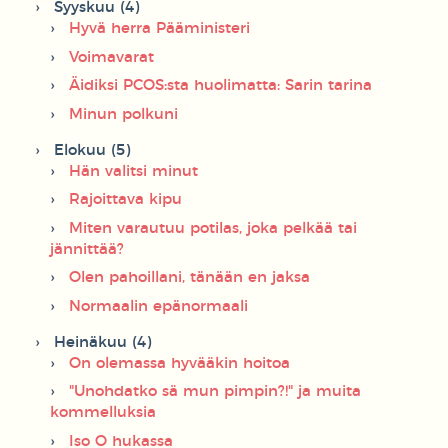
Syyskuu (4)
Hyvä herra Pääministeri
Voimavarat
Äidiksi PCOS:sta huolimatta: Sarin tarina
Minun polkuni
Elokuu (5)
Hän valitsi minut
Rajoittava kipu
Miten varautuu potilas, joka pelkää tai
jännittää?
Olen pahoillani, tänään en jaksa
Normaalin epänormaali
Heinäkuu (4)
On olemassa hyvääkin hoitoa
"Unohdatko sä mun pimpin?!" ja muita
kommelluksia
Iso O hukassa