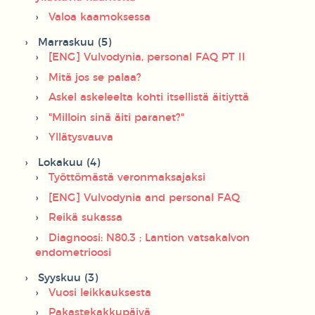
Valoa kaamoksessa
Marraskuu (5)
[ENG] Vulvodynia, personal FAQ PT II
Mitä jos se palaa?
Askel askeleelta kohti itsellistä äitiyttä
"Milloin sinä äiti paranet?"
Yllätysvauva
Lokakuu (4)
Työttömästä veronmaksajaksi
[ENG] Vulvodynia and personal FAQ
Reikä sukassa
Diagnoosi: N80.3 ; Lantion vatsakalvon
endometrioosi
Syyskuu (3)
Vuosi leikkauksesta
Pakastekakkupäivä