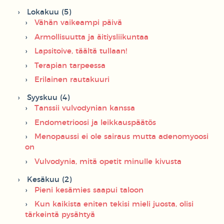
Lokakuu (5)
Vähän vaikeampi päivä
Armollisuutta ja äitiysliikuntaa
Lapsitoive, täältä tullaan!
Terapian tarpeessa
Erilainen rautakuuri
Syyskuu (4)
Tanssii vulvodynian kanssa
Endometrioosi ja leikkauspäätös
Menopaussi ei ole sairaus mutta adenomyoosi
on
Vulvodynia, mitä opetit minulle kivusta
Kesäkuu (2)
Pieni kesämies saapui taloon
Kun kaikista eniten tekisi mieli juosta, olisi
tärkeintä pysähtyä