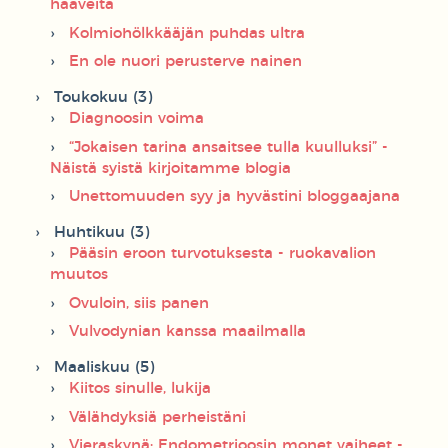
haaveita
Kolmiohölkkääjän puhdas ultra
En ole nuori perusterve nainen
Toukokuu (3)
Diagnoosin voima
“Jokaisen tarina ansaitsee tulla kuulluksi” -
Näistä syistä kirjoitamme blogia
Unettomuuden syy ja hyvästini bloggaajana
Huhtikuu (3)
Pääsin eroon turvotuksesta - ruokavalion
muutos
Ovuloin, siis panen
Vulvodynian kanssa maailmalla
Maaliskuu (5)
Kiitos sinulle, lukija
Välähdyksiä perheistäni
Vieraskynä: Endometrioosin monet vaiheet -