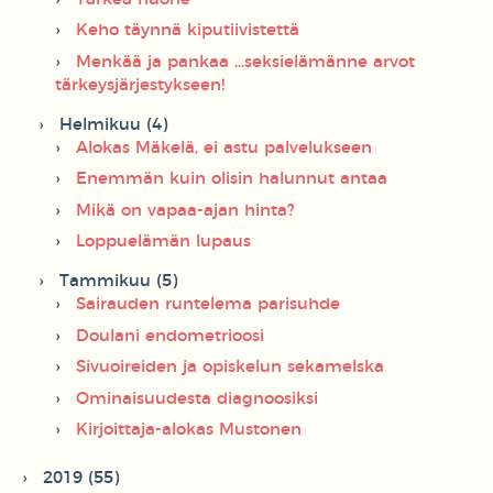
Keho täynnä kiputiivistettä
Menkää ja pankaa ...seksielämänne arvot
tärkeysjärjestykseen!
Helmikuu (4)
Alokas Mäkelä, ei astu palvelukseen
Enemmän kuin olisin halunnut antaa
Mikä on vapaa-ajan hinta?
Loppuelämän lupaus
Tammikuu (5)
Sairauden runtelema parisuhde
Doulani endometrioosi
Sivuoireiden ja opiskelun sekamelska
Ominaisuudesta diagnoosiksi
Kirjoittaja-alokas Mustonen
2019 (55)