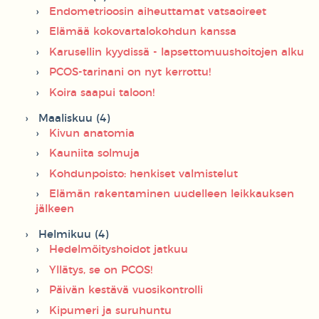
Endometrioosin aiheuttamat vatsaoireet
Elämää kokovartalokohdun kanssa
Karusellin kyydissä - lapsettomuushoitojen alku
PCOS-tarinani on nyt kerrottu!
Koira saapui taloon!
Maaliskuu (4)
Kivun anatomia
Kauniita solmuja
Kohdunpoisto: henkiset valmistelut
Elämän rakentaminen uudelleen leikkauksen
jälkeen
Helmikuu (4)
Hedelmöityshoidot jatkuu
Yllätys, se on PCOS!
Päivän kestävä vuosikontrolli
Kipumeri ja suruhuntu