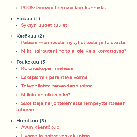
PCOS-tarinani teemaviikon kunniaksi
Elokuu (1)
Syksyn uudet tuulet
Kesäkuu (2)
Palasia menneestä, nykyhetkestä ja tulevasta
Miksi sairauteni hoito ei ole Kela-korvattavaa?
Toukokuu (5)
Kolonoskopia mielessä
Eskapismin parantava voima
Taiwanilaista terveydenhuoltoa
Milloin on oikea aika?
Suorittaja harjoittelemassa lempeyttä itseään
kohtaan
Huhtikuu (3)
Avun kääntöpuoli
Hyödyt ja haitat vaakakupissa