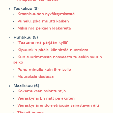
Toukokuu (3)
Kroonisuuden hyväksymisestä
Puhelu, joka muutti kaiken
Miksi mä pelkään lääkäreitä
Huhtikuu (5)
"Taatana mä pärjään kyllä"
Kipuunkin pitäisi kiinnittää huomiota
Kun suurimmasta haaveesta tuleekin suurin
pelko
Puhu minulle kuin ihmiselle
Muutoksia tiedossa
Maaliskuu (6)
Kokemuksen asiantuntija
Vieraskynä: En natt på akuten
Vieraskynä: endometrioosia sairastavan äiti
Tärkeä huone