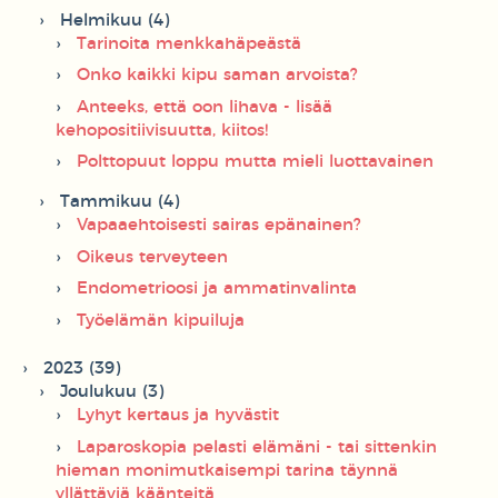
Helmikuu (4)
Tarinoita menkkahäpeästä
Onko kaikki kipu saman arvoista?
Anteeks, että oon lihava - lisää
kehopositiivisuutta, kiitos!
Polttopuut loppu mutta mieli luottavainen
Tammikuu (4)
Vapaaehtoisesti sairas epänainen?
Oikeus terveyteen
Endometrioosi ja ammatinvalinta
Työelämän kipuiluja
2023 (39)
Joulukuu (3)
Lyhyt kertaus ja hyvästit
Laparoskopia pelasti elämäni - tai sittenkin
hieman monimutkaisempi tarina täynnä
yllättäviä käänteitä