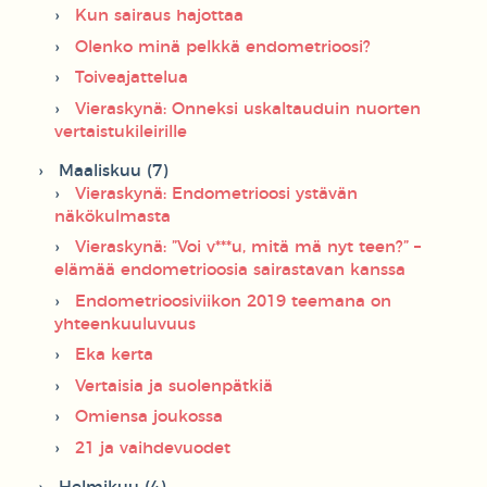
Kun sairaus hajottaa
Olenko minä pelkkä endometrioosi?
Toiveajattelua
Vieraskynä: Onneksi uskaltauduin nuorten
vertaistukileirille
Maaliskuu (7)
Vieraskynä: Endometrioosi ystävän
näkökulmasta
Vieraskynä: ”Voi v***u, mitä mä nyt teen?” –
elämää endometrioosia sairastavan kanssa
Endometrioosiviikon 2019 teemana on
yhteenkuuluvuus
Eka kerta
Vertaisia ja suolenpätkiä
Omiensa joukossa
21 ja vaihdevuodet