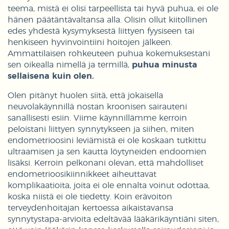
teema, mistä ei olisi tarpeellista tai hyvä puhua, ei ole
hänen päätäntävaltansa alla. Olisin ollut kiitollinen
edes yhdestä kysymyksestä liittyen fyysiseen tai
henkiseen hyvinvointiini hoitojen jälkeen.
Ammattilaisen rohkeuteen puhua kokemuksestani
sen oikealla nimellä ja termillä,
puhua minusta
sellaisena kuin olen.
Olen pitänyt huolen siitä, että jokaisella
neuvolakäynnillä nostan kroonisen sairauteni
sanallisesti esiin. Viime käynnillämme kerroin
peloistani liittyen synnytykseen ja siihen, miten
endometrioosini leviämistä ei ole koskaan tutkittu
ultraamisen ja sen kautta löytyneiden endoomien
lisäksi. Kerroin pelkonani olevan, että mahdolliset
endometrioosikiinnikkeet aiheuttavat
komplikaatioita, joita ei ole ennalta voinut odottaa,
koska niistä ei ole tiedetty. Koin erävoiton
terveydenhoitajan kertoessa aikaistavansa
synnytystapa-arvioita edeltävää lääkärikäyntiäni siten,