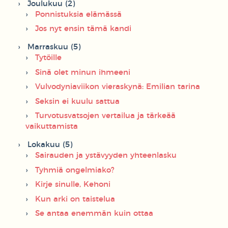
Joulukuu (2)
Ponnistuksia elämässä
Jos nyt ensin tämä kandi
Marraskuu (5)
Tytöille
Sinä olet minun ihmeeni
Vulvodyniaviikon vieraskynä: Emilian tarina
Seksin ei kuulu sattua
Turvotusvatsojen vertailua ja tärkeää
vaikuttamista
Lokakuu (5)
Sairauden ja ystävyyden yhteenlasku
Tyhmiä ongelmiako?
Kirje sinulle, Kehoni
Kun arki on taistelua
Se antaa enemmän kuin ottaa