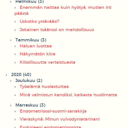
Helmikuu (3)
Enemmän haittaa kuin hyötyä, mutten irti
päästä
Uskotko ystävääsi?
Jokainen tsäänssi on mahdollisuus
Tammikuu (3)
Haluan luottaa
Näkymätön kiire
Kiitollisuutta vertaistuesta
2020 (40)
Joulukuu (2)
Työelämä huolestuttaa
Minä valmistun kandiksi, kaikesta huolimatta
Marraskuu (3)
Endometrioosi–suomi-sanakirja
Vieraskynä: Minun vulvodyniatarinani
Erokirjeeni endometrioosista