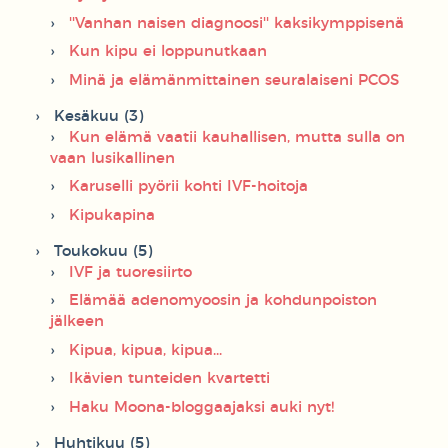
''Vanhan naisen diagnoosi'' kaksikymppisenä
Kun kipu ei loppunutkaan
Minä ja elämänmittainen seuralaiseni PCOS
Kesäkuu (3)
Kun elämä vaatii kauhallisen, mutta sulla on
vaan lusikallinen
Karuselli pyörii kohti IVF-hoitoja
Kipukapina
Toukokuu (5)
IVF ja tuoresiirto
Elämää adenomyoosin ja kohdunpoiston
jälkeen
Kipua, kipua, kipua...
Ikävien tunteiden kvartetti
Haku Moona-bloggaajaksi auki nyt!
Huhtikuu (5)