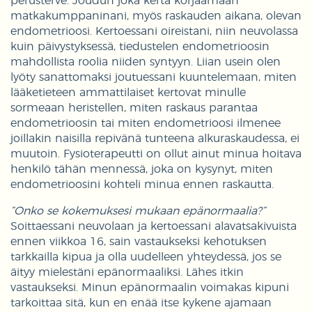
perusterve. Joudun joka kerta korjaamaan
matkakumppaninani, myös raskauden aikana, olevan
endometrioosi. Kertoessani oireistani, niin neuvolassa
kuin päivystyksessä, tiedustelen endometrioosin
mahdollista roolia niiden syntyyn. Liian usein olen
lyöty sanattomaksi joutuessani kuuntelemaan, miten
lääketieteen ammattilaiset kertovat minulle
sormeaan heristellen, miten raskaus parantaa
endometrioosin tai miten endometrioosi ilmenee
joillakin naisilla repivänä tunteena alkuraskaudessa, ei
muutoin. Fysioterapeutti on ollut ainut minua hoitava
henkilö tähän mennessä, joka on kysynyt, miten
endometrioosini kohteli minua ennen raskautta.
”Onko se kokemuksesi mukaan epänormaalia?”
Soittaessani neuvolaan ja kertoessani alavatsakivuista
ennen viikkoa 16, sain vastaukseksi kehotuksen
tarkkailla kipua ja olla uudelleen yhteydessä, jos se
äityy mielestäni epänormaaliksi. Lähes itkin
vastaukseksi. Minun epänormaalin voimakas kipuni
tarkoittaa sitä, kun en enää itse kykene ajamaan