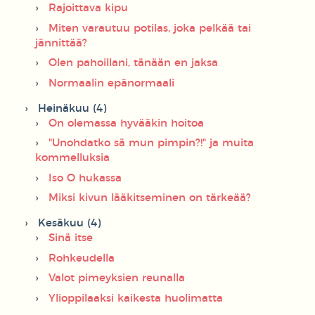
Rajoittava kipu
Miten varautuu potilas, joka pelkää tai
jännittää?
Olen pahoillani, tänään en jaksa
Normaalin epänormaali
Heinäkuu (4)
On olemassa hyvääkin hoitoa
"Unohdatko sä mun pimpin?!" ja muita
kommelluksia
Iso O hukassa
Miksi kivun lääkitseminen on tärkeää?
Kesäkuu (4)
Sinä itse
Rohkeudella
Valot pimeyksien reunalla
Ylioppilaaksi kaikesta huolimatta