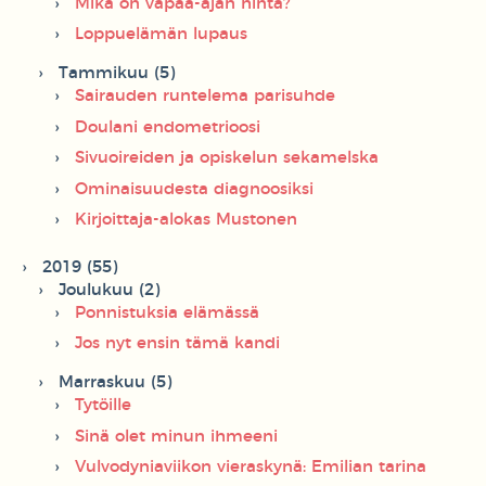
Mikä on vapaa-ajan hinta?
Loppuelämän lupaus
Tammikuu (5)
Sairauden runtelema parisuhde
Doulani endometrioosi
Sivuoireiden ja opiskelun sekamelska
Ominaisuudesta diagnoosiksi
Kirjoittaja-alokas Mustonen
2019 (55)
Joulukuu (2)
Ponnistuksia elämässä
Jos nyt ensin tämä kandi
Marraskuu (5)
Tytöille
Sinä olet minun ihmeeni
Vulvodyniaviikon vieraskynä: Emilian tarina