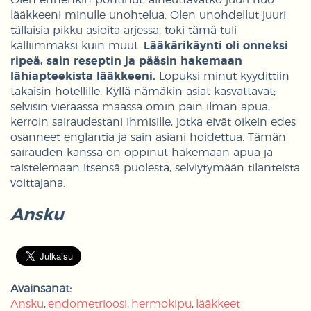
Olen ennenkin pohtinut, aiheuttavatko juuri nuo
lääkkeeni minulle unohtelua. Olen unohdellut juuri
tällaisia pikku asioita arjessa, toki tämä tuli
kalliimmaksi kuin muut.
Lääkärikäynti oli onneksi
ripeä, sain reseptin ja pääsin hakemaan
lähiapteekista lääkkeeni.
Lopuksi minut kyydittiin
takaisin hotellille. Kyllä nämäkin asiat kasvattavat;
selvisin vieraassa maassa omin päin ilman apua,
kerroin sairaudestani ihmisille, jotka eivät oikein edes
osanneet englantia ja sain asiani hoidettua. Tämän
sairauden kanssa on oppinut hakemaan apua ja
taistelemaan itsensä puolesta, selviytymään tilanteista
voittajana.
Ansku
Avainsanat:
Ansku
endometrioosi
hermokipu
lääkkeet