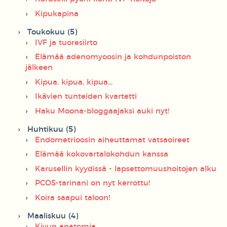
Kipukapina
Toukokuu (5)
IVF ja tuoresiirto
Elämää adenomyoosin ja kohdunpoiston
jälkeen
Kipua, kipua, kipua...
Ikävien tunteiden kvartetti
Haku Moona-bloggaajaksi auki nyt!
Huhtikuu (5)
Endometrioosin aiheuttamat vatsaoireet
Elämää kokovartalokohdun kanssa
Karusellin kyydissä - lapsettomuushoitojen alku
PCOS-tarinani on nyt kerrottu!
Koira saapui taloon!
Maaliskuu (4)
Kivun anatomia