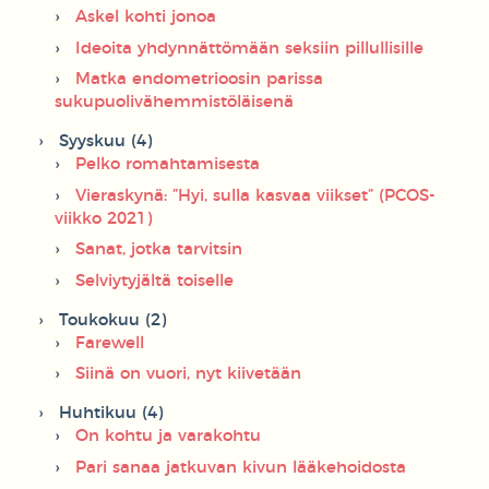
Askel kohti jonoa
Ideoita yhdynnättömään seksiin pillullisille
Matka endometrioosin parissa
sukupuolivähemmistöläisenä
Syyskuu (4)
Pelko romahtamisesta
Vieraskynä: ”Hyi, sulla kasvaa viikset” (PCOS-
viikko 2021)
Sanat, jotka tarvitsin
Selviytyjältä toiselle
Toukokuu (2)
Farewell
Siinä on vuori, nyt kiivetään
Huhtikuu (4)
On kohtu ja varakohtu
Pari sanaa jatkuvan kivun lääkehoidosta