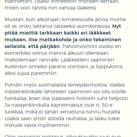
tilannettani. Lisäksi ihmeteltiin moneen kertaan,
miten voin tarvita niin vahvaa lääkettä.
Muistan, kun aikoinaan lomareissuilla ainoa murhe
oli se, onko laittanut tarpeeksi aurinkorasvaa.
Nyt
pitää miettiä tarkkaan kaikki eri lääkkeet
mukaan, itse matkakohde ja onko tekeminen
sellaista, että pärjään.
Pahoinvointini vuoksi en
esimerkiksi voinut mennä alkuun ollenkaan
makoilemaan rannalle. Lääkkeideni saaminen
kuitenkin onneksi paransi vointiani, ja loppuloma
alkoi sujua paremmin.
Pohdin myös suomalaista terveydenhoitoa. Vaikka
naistenklinikalle lähetteen saaminen voi olla toisille
hankalaa, koen itse päässeeni hoitoon suht helposti.
Ja naistenklinikalla käyntimaksut ovat n. 50 e
luokkaa, mikä ei tähän verrattuna tunnu hurjalta.
Lisäksi saan ensin asioida rauhassa, ja lasku tulee
minulle vasta myöhemmin.