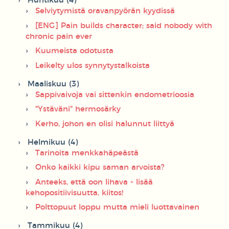
Huhtikuu (4)
Selviytymistä oravanpyörän kyydissä
[ENG] Pain builds character; said nobody with
chronic pain ever
Kuumeista odotusta
Leikelty ulos synnytystalkoista
Maaliskuu (3)
Sappivaivoja vai sittenkin endometrioosia
"Ystäväni" hermosärky
Kerho, johon en olisi halunnut liittyä
Helmikuu (4)
Tarinoita menkkahäpeästä
Onko kaikki kipu saman arvoista?
Anteeks, että oon lihava - lisää
kehopositiivisuutta, kiitos!
Polttopuut loppu mutta mieli luottavainen
Tammikuu (4)