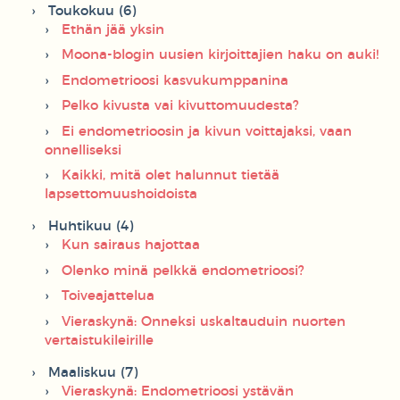
Toukokuu (6)
Ethän jää yksin
Moona-blogin uusien kirjoittajien haku on auki!
Endometrioosi kasvukumppanina
Pelko kivusta vai kivuttomuudesta?
Ei endometrioosin ja kivun voittajaksi, vaan
onnelliseksi
Kaikki, mitä olet halunnut tietää
lapsettomuushoidoista
Huhtikuu (4)
Kun sairaus hajottaa
Olenko minä pelkkä endometrioosi?
Toiveajattelua
Vieraskynä: Onneksi uskaltauduin nuorten
vertaistukileirille
Maaliskuu (7)
Vieraskynä: Endometrioosi ystävän