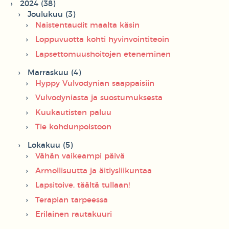
2024 (38)
Joulukuu (3)
Naistentaudit maalta käsin
Loppuvuotta kohti hyvinvointiteoin
Lapsettomuushoitojen eteneminen
Marraskuu (4)
Hyppy Vulvodynian saappaisiin
Vulvodyniasta ja suostumuksesta
Kuukautisten paluu
Tie kohdunpoistoon
Lokakuu (5)
Vähän vaikeampi päivä
Armollisuutta ja äitiysliikuntaa
Lapsitoive, täältä tullaan!
Terapian tarpeessa
Erilainen rautakuuri