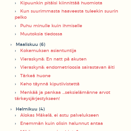
Kipuunkin pitäisi kiinnittää huomiota
Kun suurimmasta haaveesta tuleekin suurin
pelko
Puhu minulle kuin ihmiselle
Muutoksia tiedossa
Maaliskuu (6)
Kokemuksen asiantuntija
Vieraskynä: En natt på akuten
Vieraskynä: endometrioosia sairastavan äiti
Tärkeä huone
Keho täynnä kiputiivistettä
Menkää ja pankaa ...seksielämänne arvot
tärkeysjärjestykseen!
Helmikuu (4)
Alokas Mäkelä, ei astu palvelukseen
Enemmän kuin olisin halunnut antaa