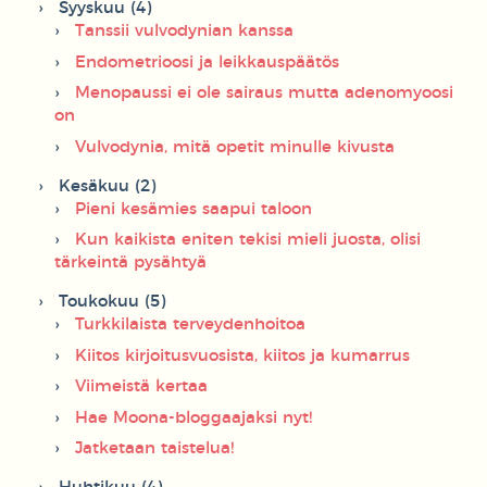
Syyskuu (4)
Tanssii vulvodynian kanssa
Endometrioosi ja leikkauspäätös
Menopaussi ei ole sairaus mutta adenomyoosi
on
Vulvodynia, mitä opetit minulle kivusta
Kesäkuu (2)
Pieni kesämies saapui taloon
Kun kaikista eniten tekisi mieli juosta, olisi
tärkeintä pysähtyä
Toukokuu (5)
Turkkilaista terveydenhoitoa
Kiitos kirjoitusvuosista, kiitos ja kumarrus
Viimeistä kertaa
Hae Moona-bloggaajaksi nyt!
Jatketaan taistelua!