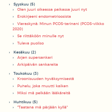
Syyskuu (5)
Olen juuri oikeassa paikassa juuri nyt
Erokirjeeni endometrioosista
Vieraskynä: Minun PCOS-tarinani (PCOS-viikko
2020)
Se riittäköön minulle nyt
Tuleva puoliso
Kesäkuu (2)
Arjen supersankari
Arkipäivän sankareita
Toukokuu (3)
Kroonisuuden hyväksymisestä
Puhelu, joka muutti kaiken
Miksi mä pelkään lääkäreitä
Huhtikuu (5)
"Taatana mä pärjään kyllä"