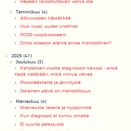
Häpeän raivostuttavan vahva ote
Tammikuu (4)
Alkuvuoden hässäkkää
Uusi vuosi, uudet unelmat
PCOS-vuosikoosteeni
Onko oireeton elämä ainoa mahdollinen?
2025 (41)
Joulukuu (3)
Kahdeksan vuotta diagnoosin kanssa - enkä
tiedä vieläkään, mikä minua vaivaa
Pistoslääkkeitä ja jännitystä
Jokainen päivä on mahdollisuus
Marraskuu (4)
Sheivausta, laseria ja nyppimistä
Kun diagnoosi ei tunnu omalta
Ei suurta pelastusta