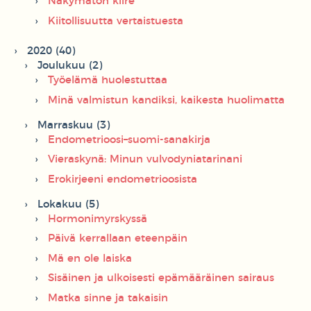
Näkymätön kiire
Kiitollisuutta vertaistuesta
2020 (40)
Joulukuu (2)
Työelämä huolestuttaa
Minä valmistun kandiksi, kaikesta huolimatta
Marraskuu (3)
Endometrioosi–suomi-sanakirja
Vieraskynä: Minun vulvodyniatarinani
Erokirjeeni endometrioosista
Lokakuu (5)
Hormonimyrskyssä
Päivä kerrallaan eteenpäin
Mä en ole laiska
Sisäinen ja ulkoisesti epämääräinen sairaus
Matka sinne ja takaisin