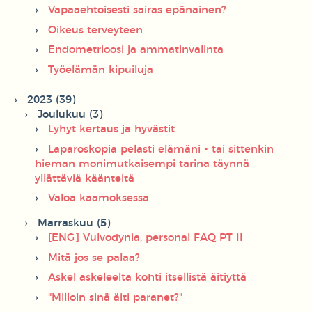
Vapaaehtoisesti sairas epänainen?
Oikeus terveyteen
Endometrioosi ja ammatinvalinta
Työelämän kipuiluja
2023 (39)
Joulukuu (3)
Lyhyt kertaus ja hyvästit
Laparoskopia pelasti elämäni - tai sittenkin
hieman monimutkaisempi tarina täynnä
yllättäviä käänteitä
Valoa kaamoksessa
Marraskuu (5)
[ENG] Vulvodynia, personal FAQ PT II
Mitä jos se palaa?
Askel askeleelta kohti itsellistä äitiyttä
"Milloin sinä äiti paranet?"