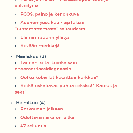
vulvodynia
PCOS, paino ja kehonkuva
Adenomyoosikuu - ajatuksia
''tuntemattomasta'' sairaudesta
Elämäni suurin yllätys
Kevään merkkejä
Maaliskuu (3)
Tarinani siitä, kuinka sain
endometrioosidiagnoosin
Ootko kokeillut kuorittua kurkkua?
Ketkä uskaltavat puhua seksistä? Kateus ja
seksi
Helmikuu (4)
Raskauden jälkeen
Odottavan aika on pitkä
47 sekuntia