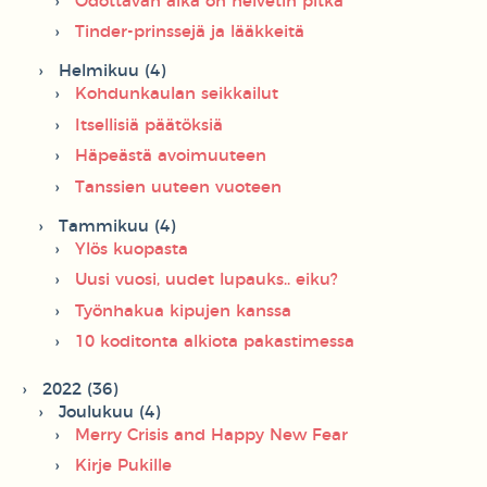
Odottavan aika on helvetin pitkä
Tinder-prinssejä ja lääkkeitä
Helmikuu (4)
Kohdunkaulan seikkailut
Itsellisiä päätöksiä
Häpeästä avoimuuteen
Tanssien uuteen vuoteen
Tammikuu (4)
Ylös kuopasta
Uusi vuosi, uudet lupauks.. eiku?
Työnhakua kipujen kanssa
10 koditonta alkiota pakastimessa
2022 (36)
Joulukuu (4)
Merry Crisis and Happy New Fear
Kirje Pukille