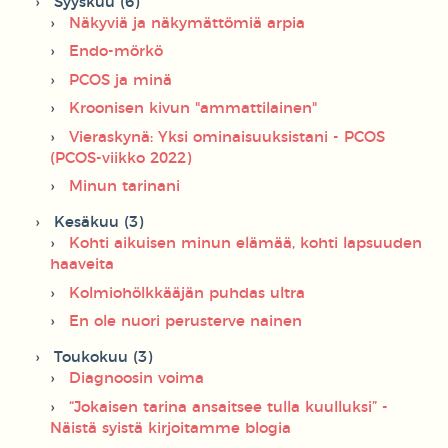
Syyskuu (6)
Näkyviä ja näkymättömiä arpia
Endo-mörkö
PCOS ja minä
Kroonisen kivun "ammattilainen"
Vieraskynä: Yksi ominaisuuksistani - PCOS
(PCOS-viikko 2022)
Minun tarinani
Kesäkuu (3)
Kohti aikuisen minun elämää, kohti lapsuuden
haaveita
Kolmiohölkkääjän puhdas ultra
En ole nuori perusterve nainen
Toukokuu (3)
Diagnoosin voima
“Jokaisen tarina ansaitsee tulla kuulluksi” -
Näistä syistä kirjoitamme blogia