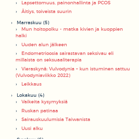
Lapsettomuus, painonhallinta ja PCOS
Äitiys, toiveista suurin
Marraskuu (5)
Mun hoitopolku - matka kivien ja kuoppien
halki
Uuden alun jälkeen
Endometrioosia sairastavan seksivau eli
millaista on seksuaaliterapia
Vieraskynä: Vulvodynia – kun istuminen sattuu
(Vulvodyniaviikko 2022)
Leikkaus
Lokakuu (4)
Vaikeita kysymyksiä
Ruskan patinaa
Sairauskuulumisia Taiwanista
Uusi alku