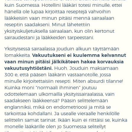
kuin Suomessa. Hotellini lääkäri totesi minulle, ettei
hänellä ole lupaa kirjoittaa reseptejä vahvoihin
lääkkeisiin vaan minun pitäisi mennä sairaalaan
reseptin saadakseni. Minut lähetettiin
yksityiskuljetuksella sairaalaan, kun olin kertonut
sairaudestani ja lääkkeiden tarpeestani.
Yksityisessä sairaalassa jouduin alkuun täyttämään
lomakkeita.
Vakuutukseni ei kuulemma kelvannut
vaan minun pitäisi jälkikäteen hakea korvauksia
vakuutusyhtiöstäni.
Huoh. Jouduin maksamaan
300 e, että pääsen lääkärin vastaanotolle, jossa
minulle kirjoitettaisiin resepti. Miten absurdi tilanne!
Kuinka moni ”normaali ihminen” joutuu
odottelemaan ulkomailla yksityissairaalassa, vain
saadakseen lääkkeensä? Pääsin selittelemään
englanniksi, mikä on endometrioosi ja mitä se
tarkoittaa kohdallani. Ja usealle vieraalle henkilölle
selittelin samat tarinat. Ikään kuin ei riittäisi se, kuinka
monelle lääkärille olen jo Suomessa selitellyt