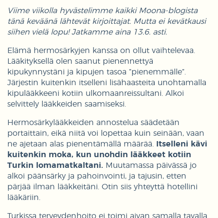
Viime viikolla hyvästelimme kaikki Moona-blogista
tänä keväänä lähtevät kirjoittajat. Mutta ei kevätkausi
siihen vielä lopu! Jatkamme aina 13.6. asti.
Elämä hermosärkyjen kanssa on ollut vaihtelevaa.
Lääkityksellä olen saanut pienennettyä
kipukynnystäni ja kipujen tasoa ”pienemmälle”.
Järjestin kuitenkin itselleni lisähaasteita unohtamalla
kipulääkkeeni kotiin ulkomaanreissultani. Alkoi
selvittely lääkkeiden saamiseksi.
Hermosärkylääkkeiden annostelua säädetään
portaittain, eikä niitä voi lopettaa kuin seinään, vaan
ne ajetaan alas pienentämällä määrää.
Itselleni kävi
kuitenkin moka, kun unohdin lääkkeet kotiin
Turkin lomamatkaltani.
Muutamassa päivässä jo
alkoi päänsärky ja pahoinvointi, ja tajusin, etten
pärjää ilman lääkkeitäni. Otin siis yhteyttä hotellini
lääkäriin.
Turkissa terveydenhoito ei toimi aivan samalla tavalla