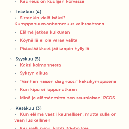
Kauneus on kuulijan korvassa
Lokakuu (4)
Sittenkin vielä isäksi?
Kumppanuusvanhemmuus vaihtoehtona
Elämä jatkaa kulkuaan
Köyhällä ei ole varaa valita
Pistoslääkkeet jääkaapin hyllyllä
Syyskuu (5)
Kaksi kolmannesta
Syksyn alkua
''Vanhan naisen diagnoosi'' kaksikymppisenä
Kun kipu ei loppunutkaan
Minä ja elämänmittainen seuralaiseni PCOS
Kesäkuu (3)
Kun elämä vaatii kauhallisen, mutta sulla on
vaan lusikallinen
Karuselli pyörii kohti IVF-hoitoja