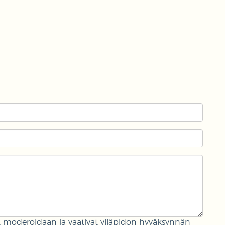
oderoidaan ja vaativat ylläpidon hyväksynnän