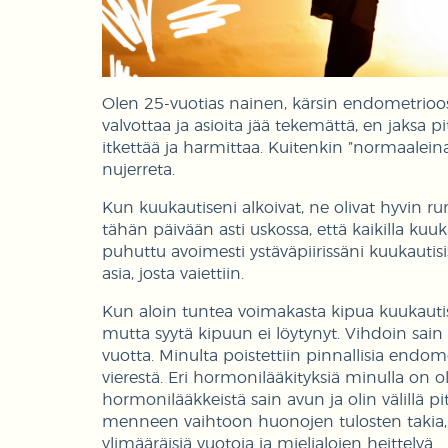
Olen 25-vuotias nainen, kärsin endometrioos
valvottaa ja asioita jää tekemättä, en jaksa pi
itkettää ja harmittaa. Kuitenkin ”normaaleina
nujerreta.
Kun kuukautiseni alkoivat, ne olivat hyvin ru
tähän päivään asti uskossa, että kaikilla kuuk
puhuttu avoimesti ystäväpiirissäni kuukautisi
asia, josta vaiettiin.
Kun aloin tuntea voimakasta kipua kuukautis
mutta syytä kipuun ei löytynyt. Vihdoin sain
vuotta. Minulta poistettiin pinnallisia end
vierestä. Eri hormonilääkityksiä minulla on o
hormonilääkkeistä sain avun ja olin välillä pi
menneen vaihtoon huonojen tulosten takia, jo
ylimääräisiä vuotoja ja mielialojen heittelyä.