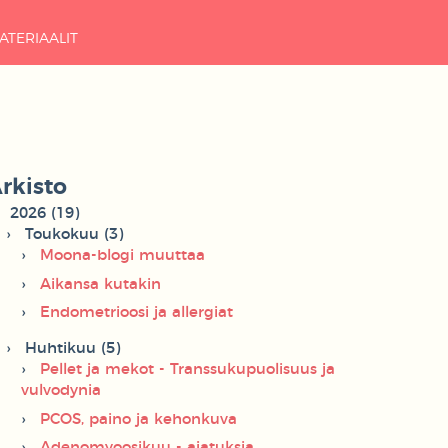
ATERIAALIT
rkisto
2026 (19)
Toukokuu (3)
Moona-blogi muuttaa
Aikansa kutakin
Endometrioosi ja allergiat
Huhtikuu (5)
Pellet ja mekot - Transsukupuolisuus ja
vulvodynia
PCOS, paino ja kehonkuva
Adenomyoosikuu - ajatuksia