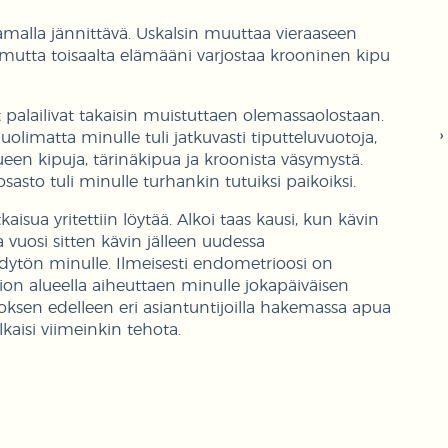
malla jännittävä. Uskalsin muuttaa vieraaseen
utta toisaalta elämääni varjostaa krooninen kipu
 palailivat takaisin muistuttaen olemassaolostaan.
olimatta minulle tuli jatkuvasti tiputteluvuotoja,
lueen kipuja, tärinäkipua ja kroonista väsymystä.
sasto tuli minulle turhankin tutuiksi paikoiksi.
kaisua yritettiin löytää. Alkoi taas kausi, kun kävin
jaa vuosi sitten kävin jälleen uudessa
yödytön minulle. Ilmeisesti endometrioosi on
n alueella aiheuttaen minulle jokapäiväisen
oksen edelleen eri asiantuntijoilla hakemassa apua
alkaisi viimeinkin tehota.