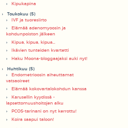
Kipukapina
Toukokuu (5)
IVF ja tuoresiirto
Elämää adenomyoosin ja
kohdunpoiston jälkeen
Kipua, kipua, kipua...
Ikävien tunteiden kvartetti
Haku Moona-bloggaajaksi auki nyt!
Huhtikuu (5)
Endometrioosin aiheuttamat
vatsaoireet
Elämää kokovartalokohdun kanssa
Karusellin kyydissä -
lapsettomuushoitojen alku
PCOS-tarinani on nyt kerrottu!
Koira saapui taloon!