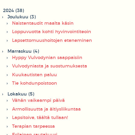
2024 (38)
Joulukuu (3)
Naistentaudit maalta käsin
Loppuvuotta kohti hyvinvointiteoin
Lapsettomuushoitojen eteneminen
Marraskuu (4)
Hyppy Vulvodynian saappaisiin
Vulvodyniasta ja suostumuksesta
Kuukautisten paluu
Tie kohdunpoistoon
Lokakuu (5)
Vähän vaikeampi päivä
Armollisuutta ja äitiysliikuntaa
Lapsitoive, täältä tullaan!
Terapian tarpeessa
Erilainen rautakuuri