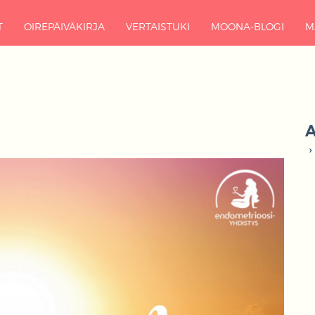
T
OIREPÄIVÄKIRJA
VERTAISTUKI
MOONA-BLOGI
M
A