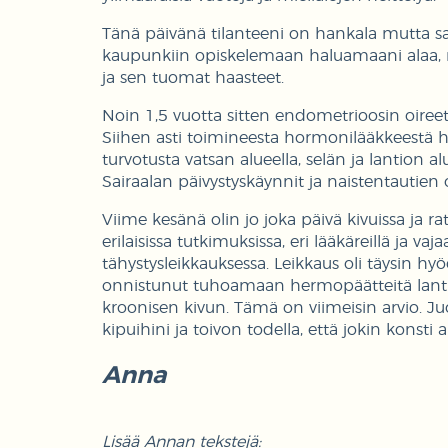
Tänä päivänä tilanteeni on hankala mutta sa
kaupunkiin opiskelemaan haluamaani alaa, m
ja sen tuomat haasteet.
Noin 1,5 vuotta sitten endometrioosin oireet
Siihen asti toimineesta hormonilääkkeestä hu
turvotusta vatsan alueella, selän ja lantion a
Sairaalan päivystyskäynnit ja naistentautien o
Viime kesänä olin jo joka päivä kivuissa ja rat
erilaisissa tutkimuksissa, eri lääkäreillä ja va
tähystysleikkauksessa. Leikkaus oli täysin h
onnistunut tuhoamaan hermopäätteitä lantio
kroonisen kivun. Tämä on viimeisin arvio. Ju
kipuihini ja toivon todella, että jokin konsti 
Anna
Lisää Annan tekstejä: