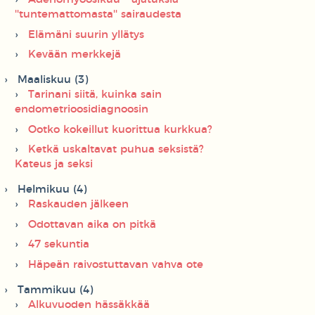
''tuntemattomasta'' sairaudesta
Elämäni suurin yllätys
Kevään merkkejä
Maaliskuu (3)
Tarinani siitä, kuinka sain
endometrioosidiagnoosin
Ootko kokeillut kuorittua kurkkua?
Ketkä uskaltavat puhua seksistä?
Kateus ja seksi
Helmikuu (4)
Raskauden jälkeen
Odottavan aika on pitkä
47 sekuntia
Häpeän raivostuttavan vahva ote
Tammikuu (4)
Alkuvuoden hässäkkää