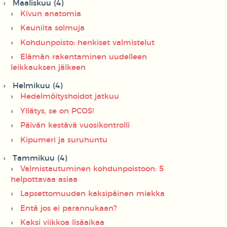
Maaliskuu (4)
Kivun anatomia
Kauniita solmuja
Kohdunpoisto: henkiset valmistelut
Elämän rakentaminen uudelleen
leikkauksen jälkeen
Helmikuu (4)
Hedelmöityshoidot jatkuu
Yllätys, se on PCOS!
Päivän kestävä vuosikontrolli
Kipumeri ja suruhuntu
Tammikuu (4)
Valmistautuminen kohdunpoistoon: 5
helpottavaa asiaa
Lapsettomuuden kaksipäinen miekka
Entä jos ei parannukaan?
Kaksi viikkoa lisäaikaa