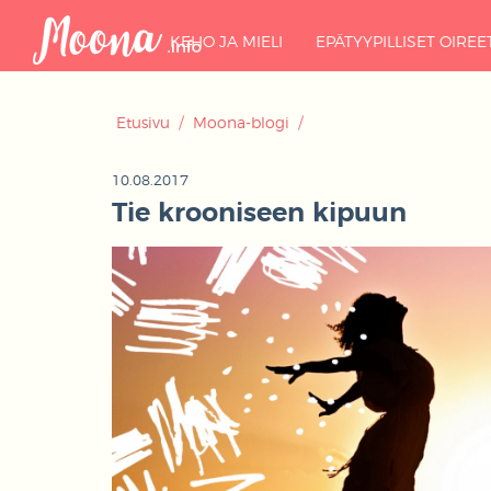
KEHO JA MIELI
EPÄTYYPILLISET OIREE
Etusivu
/
Moona-blogi
/
10.08.2017
Tie krooniseen kipuun