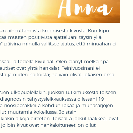
in aiheuttamasta kroonisesta kivusta. Kun kipu
tää muuten positiivista ajatteluani täysin yllä:
" päivinä minulla vallitsee ajatus, että minuahan ei
nsaat ja todella kivuliaat. Olen elänyt melkeinpä
autiset ovat yhtä hankalat. Teinivuosinani ei
sta ja niiden haitoista; ne vain olivat jokaisen oma
ten ulkopuolellakin, juoksin tutkimuksesta toiseen,
 diagnoosin tähystysleikkauksessa ollessani 19
ometrioosipesäkkeitä kohdun takaa ja munasarjojen
llut muutamia kokeilussa. Joistain
tkiäkin aikoja oireeton. Toisaalta jotkut lääkkeet ovat
lloin kivut ovat hankaloituneet: on ollut