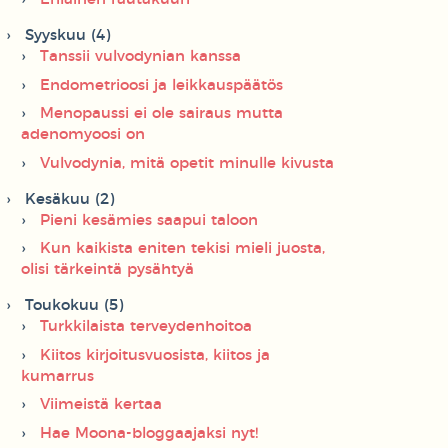
Syyskuu (4)
Tanssii vulvodynian kanssa
Endometrioosi ja leikkauspäätös
Menopaussi ei ole sairaus mutta
adenomyoosi on
Vulvodynia, mitä opetit minulle kivusta
Kesäkuu (2)
Pieni kesämies saapui taloon
Kun kaikista eniten tekisi mieli juosta,
olisi tärkeintä pysähtyä
Toukokuu (5)
Turkkilaista terveydenhoitoa
Kiitos kirjoitusvuosista, kiitos ja
kumarrus
Viimeistä kertaa
Hae Moona-bloggaajaksi nyt!