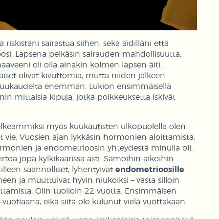
riskistäni sairastua siihen: sekä äidilläni että
ioosi. Lapsena pelkäsin sairauden mahdollisuutta,
 haaveeni oli olla ainakin kolmen lapsen äiti.
set olivat kivuttomia, mutta niiden jälkeen
i kuukaudelta enemmän. Lukion ensimmäisellä
n mittaisia kipuja, jotka poikkeuksetta iskivät
selkeämmiksi myös kuukautisten ulkopuolella olen
 vie. Vuosien ajan lykkäsin hormonien aloittamista,
rmonien ja endometrioosin yhteydestä minulla oli.
rtoa jopa kylkikaarissa asti. Samoihin aikoihin
lleen säännölliset, lyhentyivät
endometrioosille
een ja muuttuivat hyvin niukoiksi – vasta silloin
ttamista. Olin tuolloin 22 vuotta. Ensimmäisen
vuotiaana, eikä siitä ole kulunut vielä vuottakaan.