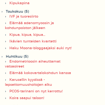
Kipukapina
Toukokuu (5)
IVF ja tuoresiirto
Elämää adenomyoosin ja
kohdunpoiston jälkeen
Kipua, kipua, kipua...
Ikävien tunteiden kvartetti
Haku Moona-bloggaajaksi auki nyt!
Huhtikuu (5)
Endometrioosin aiheuttamat
vatsaoireet
Elämää kokovartalokohdun kanssa
Karusellin kyydissä -
lapsettomuushoitojen alku
PCOS-tarinani on nyt kerrottu!
Koira saapui taloon!