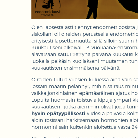
Olen lapsesta asti tiennyt endometrioosista ja 
siskollani oli oireiden perusteella endometr
erityisesti lapsettomuutta, sillä silloin suurin
Kuukautiseni alkoivat 13-vuotiaana: ensimmäi
alavatsaan sattui tiettynä päivänä kuukaus
luokalla pelkäsin kuollakseni muutaman tunni
kuukautisten ensimmäisenä päivänä.
Oireiden tultua vuosien kuluessa aina vain 
jossain määrin pelännyt, mihin sairaus minut
vaikka jonkinlainen epämääräinen ajatus ho
Lopulta huomasin toistuvia kipuja ympäri kie
kuukautiseni, jotka aiemmin olivat jopa tunni
hyvin epätyypillisesti
viidestä päivästä kolm
aloin tosissani harkitsemaan hormonien aloi
hormonini sain kuitenkin aloitettua vasta 24-