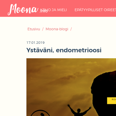
KEHO JA MIELI
EPÄTYYPILLISET OIREE
Etusivu
/
Moona-blogi
/
17.01.2019
Ystäväni, endometrioosi