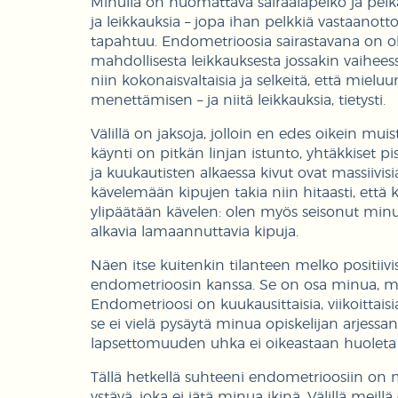
Minulla on huomattava sairaalapelko ja pelkää
ja leikkauksia – jopa ihan pelkkiä vastaanotto
tapahtuu. Endometrioosia sairastavana on ol
mahdollisesta leikkauksesta jossakin vaihees
niin kokonaisvaltaisia ja selkeitä, että mie
menettämisen – ja niitä leikkauksia, tietysti.
Välillä on jaksoja, jolloin en edes oikein mui
käynti on pitkän linjan istunto, yhtäkkiset p
ja kuukautisten alkaessa kivut ovat massiivi
kävelemään kipujen takia niin hitaasti, että
ylipäätään kävelen: olen myös seisonut minuu
alkavia lamaannuttavia kipuja.
Näen itse kuitenkin tilanteen melko positiivi
endometrioosin kanssa. Se on osa minua, mut
Endometrioosi on kuukausittaisia, viikoittaisia
se ei vielä pysäytä minua opiskelijan arjessan
lapsettomuuden uhka ei oikeastaan huoleta
Tällä hetkellä suhteeni endometrioosiin on m
ystävä, joka ei jätä minua ikinä. Välillä meill