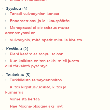
Syyskuu (4)
Tanssii vulvodynian kanssa
Endometrioosi ja leikkauspäätös
Menopaussi ei ole sairaus mutta
adenomyoosi on
Vulvodynia, mitä opetit minulle kivusta
Kesäkuu (2)
Pieni kesämies saapui taloon
Kun kaikista eniten tekisi mieli juosta,
olisi tärkeintä pysähtyä
Toukokuu (5)
Turkkilaista terveydenhoitoa
Kiitos kirjoitusvuosista, kiitos ja
kumarrus
Viimeistä kertaa
Hae Moona-bloggaajaksi nyt!