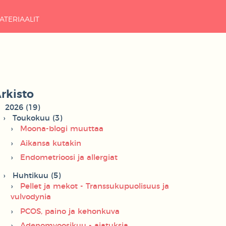
ATERIAALIT
rkisto
2026 (19)
Toukokuu (3)
Moona-blogi muuttaa
Aikansa kutakin
Endometrioosi ja allergiat
Huhtikuu (5)
Pellet ja mekot - Transsukupuolisuus ja
vulvodynia
PCOS, paino ja kehonkuva
Adenomyoosikuu - ajatuksia