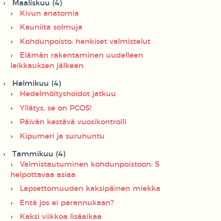
Maaliskuu (4)
Kivun anatomia
Kauniita solmuja
Kohdunpoisto: henkiset valmistelut
Elämän rakentaminen uudelleen
leikkauksen jälkeen
Helmikuu (4)
Hedelmöityshoidot jatkuu
Yllätys, se on PCOS!
Päivän kestävä vuosikontrolli
Kipumeri ja suruhuntu
Tammikuu (4)
Valmistautuminen kohdunpoistoon: 5
helpottavaa asiaa
Lapsettomuuden kaksipäinen miekka
Entä jos ei parannukaan?
Kaksi viikkoa lisäaikaa