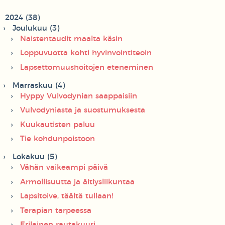
2024 (38)
Joulukuu (3)
Naistentaudit maalta käsin
Loppuvuotta kohti hyvinvointiteoin
Lapsettomuushoitojen eteneminen
Marraskuu (4)
Hyppy Vulvodynian saappaisiin
Vulvodyniasta ja suostumuksesta
Kuukautisten paluu
Tie kohdunpoistoon
Lokakuu (5)
Vähän vaikeampi päivä
Armollisuutta ja äitiysliikuntaa
Lapsitoive, täältä tullaan!
Terapian tarpeessa
Erilainen rautakuuri