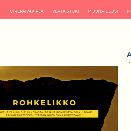
T
OIREPÄIVÄKIRJA
VERTAISTUKI
MOONA-BLOGI
M
A