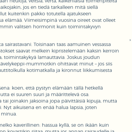
n neuloja, veitsiä, verta, kaikenlaisia toimenpiteitä
aikojakin, jos en tiedä tarkalleen mitä siellä
lut kuitenkin pakko totutella ajatukseen
sa elämää. Viimeisimpinä vuosina oireet ovat olleet
luummin valitsen hormonit kuin toimintakyvyn
sta sairastavani. Toisinaan taas aamuinen vessassa
istokset saavat melkein kipristelemään kaksin kerroin
sia, toimintakykyä lamauttavia. Joskus joudun
 kävelykeppi-mummotkin ohittavat minut – jos siis
ttitolkulla kotimatkalla ja kironnut liikkumisesta
sena: koen, että pystyn elämään tällä hetkellä
ta ei suuren suuri ja määrittelevä osa.
 tai joinakin jaksoina jopa päivittäisiä kipuja, mutta
i. Nyt aikuisena en enää halua lapsia, joten
 minua.
elko kaverillinen: hassua kyllä, se on ikään kuin
ä on kovastikin riitaa, mutta jos annan sairaudelle ja