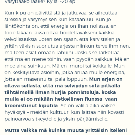
Väsyttääkö lääke? Kyllä: -20 ep
Kun kipu on päivittäistä ja jatkuvaa, se aiheuttaa
stressiä ja väsymys sen kun kasaantuu. Kun jo
lähtökohta on, että energia on ihan nollassa, en
todellakaan jaksa ottaa hoidettavakseni kaikkia
velvollisuuksia. Joten sen sijaan, että kärvistelen ja
yritän väkisin suoriutua arjesta niinkun terve ihminen,
mä teen asiat omaan tahtiini. Joskus se tarkottaa,
että mä en mene töihin, vaan pyydän saikkua. Mä en
mee aina suihkuun. Mä en imuroi tai kokkaile. Mun
on keskityttävä asioihin, jotka antaa mulle energiaa,
jotta en masennu tai pala loppuun.
Mun arjen on
oltava sellasta, että mä selviydyn siitä pitkällä
tähtäimellä ilman hurjia ponnisteluja, koska
mulla ei oo mikään hetkellinen flunssa, vaan
kroonistunut kiputila.
Se on välillä aika vaikee
hyväksyä – meidän kulttuuri kun laittaa niin kovasti
painoarvoa sitkeydelle ja yksin pärjäämiselle.
Mutta vaikka mä kuinka muuta yrittäisin itelleni