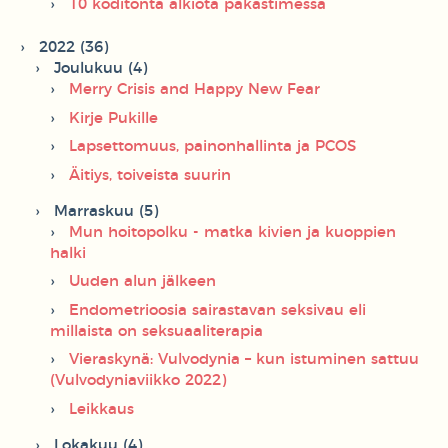
10 koditonta alkiota pakastimessa
2022 (36)
Joulukuu (4)
Merry Crisis and Happy New Fear
Kirje Pukille
Lapsettomuus, painonhallinta ja PCOS
Äitiys, toiveista suurin
Marraskuu (5)
Mun hoitopolku - matka kivien ja kuoppien
halki
Uuden alun jälkeen
Endometrioosia sairastavan seksivau eli
millaista on seksuaaliterapia
Vieraskynä: Vulvodynia – kun istuminen sattuu
(Vulvodyniaviikko 2022)
Leikkaus
Lokakuu (4)