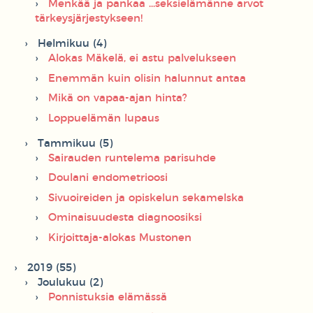
Menkää ja pankaa ...seksielämänne arvot
tärkeysjärjestykseen!
Helmikuu (4)
Alokas Mäkelä, ei astu palvelukseen
Enemmän kuin olisin halunnut antaa
Mikä on vapaa-ajan hinta?
Loppuelämän lupaus
Tammikuu (5)
Sairauden runtelema parisuhde
Doulani endometrioosi
Sivuoireiden ja opiskelun sekamelska
Ominaisuudesta diagnoosiksi
Kirjoittaja-alokas Mustonen
2019 (55)
Joulukuu (2)
Ponnistuksia elämässä