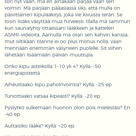
sori nyt vaan, mä en ainakaan pärjää vaan sen
voimin. Mä pärjään pääasiassa siks, että mulla on
päivittäinen kipulääkitys, joka vie kivuista terän. Se
tosin lisäks väsyttää mua hirveesti. Illalla mä sammun
kun saunalyhty ottaessani lääkkeen ja kattelen
ASMR-videoita. Aamulla mä otan sen kahvin kanssa,
mut siltikään tilanne ei oo plus miinus nolla, vaan
mennään enemmän väsyneen puolelle. Sit siihen
lähetään lisäämään päivän muuttujia.
Onko kipu asteikolla 1-10 yli 4? Kyllä: -50
energiapistettä
Aiheuttaako kipu pahoinvointia? Kyllä: -25 ep
Turvottaako vatsaa kipeästi? Kyllä: -20 ep
Pystytkö sulkemaan huonon olon pois mielestäsi? En:
-40 ep
Auttaisiko lääke? Kyllä: +20 ep