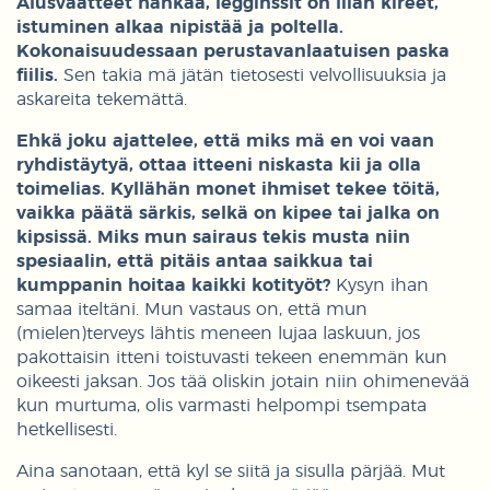
Alusvaatteet hankaa, legginssit on liian kireet,
istuminen alkaa nipistää ja poltella.
Kokonaisuudessaan perustavanlaatuisen paska
fiilis.
Sen takia mä jätän tietosesti velvollisuuksia ja
askareita tekemättä.
Ehkä joku ajattelee, että miks mä en voi vaan
ryhdistäytyä, ottaa itteeni niskasta kii ja olla
toimelias. Kyllähän monet ihmiset tekee töitä,
vaikka päätä särkis, selkä on kipee tai jalka on
kipsissä. Miks mun sairaus tekis musta niin
spesiaalin, että pitäis antaa saikkua tai
kumppanin hoitaa kaikki kotityöt?
Kysyn ihan
samaa iteltäni. Mun vastaus on, että mun
(mielen)terveys lähtis meneen lujaa laskuun, jos
pakottaisin itteni toistuvasti tekeen enemmän kun
oikeesti jaksan. Jos tää oliskin jotain niin ohimenevää
kun murtuma, olis varmasti helpompi tsempata
hetkellisesti.
Aina sanotaan, että kyl se siitä ja sisulla pärjää. Mut