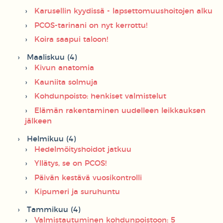
Karusellin kyydissä - lapsettomuushoitojen alku
PCOS-tarinani on nyt kerrottu!
Koira saapui taloon!
Maaliskuu (4)
Kivun anatomia
Kauniita solmuja
Kohdunpoisto: henkiset valmistelut
Elämän rakentaminen uudelleen leikkauksen
jälkeen
Helmikuu (4)
Hedelmöityshoidot jatkuu
Yllätys, se on PCOS!
Päivän kestävä vuosikontrolli
Kipumeri ja suruhuntu
Tammikuu (4)
Valmistautuminen kohdunpoistoon: 5