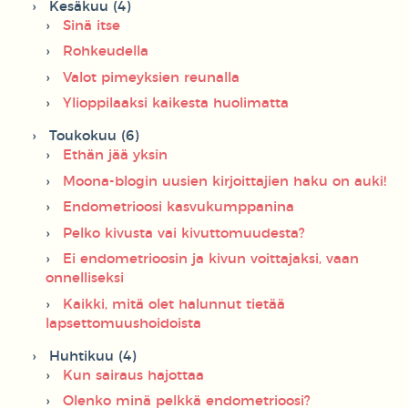
Kesäkuu (4)
Sinä itse
Rohkeudella
Valot pimeyksien reunalla
Ylioppilaaksi kaikesta huolimatta
Toukokuu (6)
Ethän jää yksin
Moona-blogin uusien kirjoittajien haku on auki!
Endometrioosi kasvukumppanina
Pelko kivusta vai kivuttomuudesta?
Ei endometrioosin ja kivun voittajaksi, vaan
onnelliseksi
Kaikki, mitä olet halunnut tietää
lapsettomuushoidoista
Huhtikuu (4)
Kun sairaus hajottaa
Olenko minä pelkkä endometrioosi?