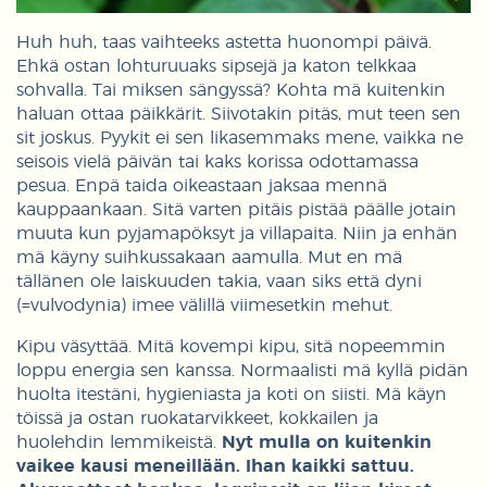
Huh huh, taas vaihteeks astetta huonompi päivä.
Ehkä ostan lohturuuaks sipsejä ja katon telkkaa
sohvalla. Tai miksen sängyssä? Kohta mä kuitenkin
haluan ottaa päikkärit. Siivotakin pitäs, mut teen sen
sit joskus. Pyykit ei sen likasemmaks mene, vaikka ne
seisois vielä päivän tai kaks korissa odottamassa
pesua. Enpä taida oikeastaan jaksaa mennä
kauppaankaan. Sitä varten pitäis pistää päälle jotain
muuta kun pyjamapöksyt ja villapaita. Niin ja enhän
mä käyny suihkussakaan aamulla. Mut en mä
tällänen ole laiskuuden takia, vaan siks että dyni
(=vulvodynia) imee välillä viimesetkin mehut.
Kipu väsyttää. Mitä kovempi kipu, sitä nopeemmin
loppu energia sen kanssa. Normaalisti mä kyllä pidän
huolta itestäni, hygieniasta ja koti on siisti. Mä käyn
töissä ja ostan ruokatarvikkeet, kokkailen ja
huolehdin lemmikeistä.
Nyt mulla on kuitenkin
vaikee kausi meneillään. Ihan kaikki sattuu.