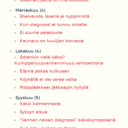
Jokainen päivä on mahdollisuus
Marraskuu (4)
Sheivausta, laseria ja nyppimistä
Kun diagnoosi ei tunnu omalta
Ei suurta pelastusta
Kauneus on kuulijan korvassa
Lokakuu (4)
Sittenkin vielä isäksi?
Kumppanuusvanhemmuus vaihtoehtona
Elämä jatkaa kulkuaan
Köyhällä ei ole varaa valita
Pistoslääkkeet jääkaapin hyllyllä
Syyskuu (5)
Kaksi kolmannesta
Syksyn alkua
''Vanhan naisen diagnoosi'' kaksikymppisenä