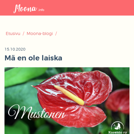
Avaa
navigaat
Etusivu
/
Moona-blogi
/
15.10.2020
Mä en ole laiska