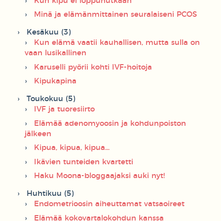
Kun kipu ei loppunutkaan
Minä ja elämänmittainen seuralaiseni PCOS
Kesäkuu (3)
Kun elämä vaatii kauhallisen, mutta sulla on
vaan lusikallinen
Karuselli pyörii kohti IVF-hoitoja
Kipukapina
Toukokuu (5)
IVF ja tuoresiirto
Elämää adenomyoosin ja kohdunpoiston
jälkeen
Kipua, kipua, kipua...
Ikävien tunteiden kvartetti
Haku Moona-bloggaajaksi auki nyt!
Huhtikuu (5)
Endometrioosin aiheuttamat vatsaoireet
Elämää kokovartalokohdun kanssa