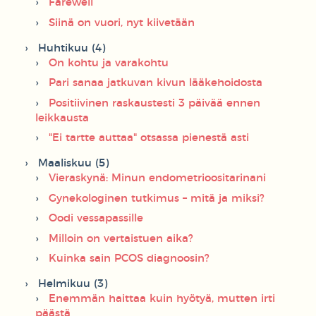
Farewell
Siinä on vuori, nyt kiivetään
Huhtikuu (4)
On kohtu ja varakohtu
Pari sanaa jatkuvan kivun lääkehoidosta
Positiivinen raskaustesti 3 päivää ennen
leikkausta
"Ei tartte auttaa" otsassa pienestä asti
Maaliskuu (5)
Vieraskynä: Minun endometrioositarinani
Gynekologinen tutkimus – mitä ja miksi?
Oodi vessapassille
Milloin on vertaistuen aika?
Kuinka sain PCOS diagnoosin?
Helmikuu (3)
Enemmän haittaa kuin hyötyä, mutten irti
päästä