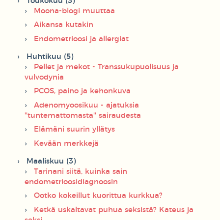
Toukokuu (3)
Moona-blogi muuttaa
Aikansa kutakin
Endometrioosi ja allergiat
Huhtikuu (5)
Pellet ja mekot - Transsukupuolisuus ja
vulvodynia
PCOS, paino ja kehonkuva
Adenomyoosikuu - ajatuksia
''tuntemattomasta'' sairaudesta
Elämäni suurin yllätys
Kevään merkkejä
Maaliskuu (3)
Tarinani siitä, kuinka sain
endometrioosidiagnoosin
Ootko kokeillut kuorittua kurkkua?
Ketkä uskaltavat puhua seksistä? Kateus ja