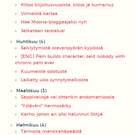
Kiitos kirjoitusvuosista, kiitos ja kumarrus
Viimeistä kertaa
Hae Moona-bloggaajaksi nyt!
Jatketaan taistelua!
Huhtikuu (4)
Selviytymistä oravanpyörän kyydissä
[ENG] Pain builds character; said nobody with
chronic pain ever
Kuumeista odotusta
Leikelty ulos synnytystalkoista
Maaliskuu (3)
Sappivaivoja vai sittenkin endometrioosia
"Ystäväni" hermosärky
Kerho, johon en olisi halunnut liittyä
Helmikuu (4)
Tarinoita menkkahäpeästä