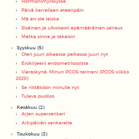
Hormonimyrskyssä
Päivä kerrallaan eteenpäin
Mä en ole laiska
Sisäinen ja ulkoisesti epämääräinen sairaus
Matka sinne ja takaisin
Syyskuu (5)
Olen juuri oikeassa paikassa juuri nyt
Erokirjeeni endometrioosista
Vieraskynä: Minun PCOS-tarinani (PCOS-viikko
2020)
Se riittäköön minulle nyt
Tuleva puoliso
Kesäkuu (2)
Arjen supersankari
Arkipäivän sankareita
Toukokuu (3)