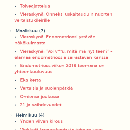
Toiveajattelua
Vieraskynä: Onneksi uskaltauduin nuorten
vertaistukileirille
Maaliskuu (7)
Vieraskynä: Endometrioosi ystävän
näkökulmasta
Vieraskynä: ”Voi v***u, mitä mä nyt teen?” –
elämää endometrioosia sairastavan kanssa
Endometrioosiviikon 2019 teemana on
yhteenkuuluvuus
Eka kerta
Vertaisia ja suolenpätkiä
Omiensa joukossa
21 ja vaihdevuodet
Helmikuu (4)
Yhden viivan kirous
Vinkkejä laparoskopiasta toipumiseen