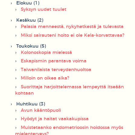
Elokuu (1)
Syksyn uudet tuulet
Kesäkuu (2)
Palasia menneestä, nykyhetkestä ja tulevasta
Miksi sairauteni hoito ei ole Kela-korvattavaa?
Toukokuu (5)
Kolonoskopia mielessä
Eskapismin parantava voima
Taiwanilaista terveydenhuoltoa
Milloin on oikea aika?
Suorittaja harjoittelemassa lempeyttä itseään
kohtaan
Huhtikuu (3)
Avun kääntöpuoli
Hyödyt ja haitat vaakakupissa
Muistetaanko endometrioosin hoidossa myös
mielenterveys?