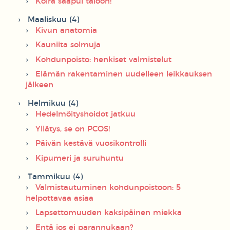
Koira saapui taloon!
Maaliskuu (4)
Kivun anatomia
Kauniita solmuja
Kohdunpoisto: henkiset valmistelut
Elämän rakentaminen uudelleen leikkauksen
jälkeen
Helmikuu (4)
Hedelmöityshoidot jatkuu
Yllätys, se on PCOS!
Päivän kestävä vuosikontrolli
Kipumeri ja suruhuntu
Tammikuu (4)
Valmistautuminen kohdunpoistoon: 5
helpottavaa asiaa
Lapsettomuuden kaksipäinen miekka
Entä jos ei parannukaan?