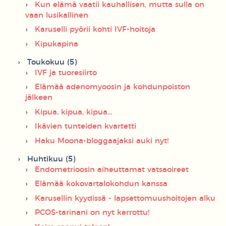
Kun elämä vaatii kauhallisen, mutta sulla on
vaan lusikallinen
Karuselli pyörii kohti IVF-hoitoja
Kipukapina
Toukokuu (5)
IVF ja tuoresiirto
Elämää adenomyoosin ja kohdunpoiston
jälkeen
Kipua, kipua, kipua...
Ikävien tunteiden kvartetti
Haku Moona-bloggaajaksi auki nyt!
Huhtikuu (5)
Endometrioosin aiheuttamat vatsaoireet
Elämää kokovartalokohdun kanssa
Karusellin kyydissä - lapsettomuushoitojen alku
PCOS-tarinani on nyt kerrottu!