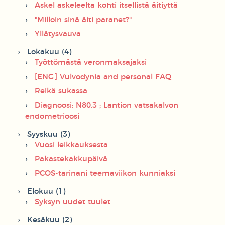
Askel askeleelta kohti itsellistä äitiyttä
"Milloin sinä äiti paranet?"
Yllätysvauva
Lokakuu (4)
Työttömästä veronmaksajaksi
[ENG] Vulvodynia and personal FAQ
Reikä sukassa
Diagnoosi: N80.3 ; Lantion vatsakalvon
endometrioosi
Syyskuu (3)
Vuosi leikkauksesta
Pakastekakkupäivä
PCOS-tarinani teemaviikon kunniaksi
Elokuu (1)
Syksyn uudet tuulet
Kesäkuu (2)