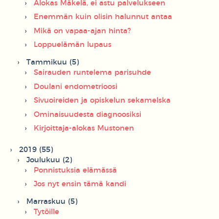
Alokas Mäkelä, ei astu palvelukseen
Enemmän kuin olisin halunnut antaa
Mikä on vapaa-ajan hinta?
Loppuelämän lupaus
Tammikuu (5)
Sairauden runtelema parisuhde
Doulani endometrioosi
Sivuoireiden ja opiskelun sekamelska
Ominaisuudesta diagnoosiksi
Kirjoittaja-alokas Mustonen
2019 (55)
Joulukuu (2)
Ponnistuksia elämässä
Jos nyt ensin tämä kandi
Marraskuu (5)
Tytöille