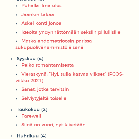
Puhalla ilma ulos
Jäänkin takaa
Askel kohti jonoa
Ideoita yhdynnättömään seksiin pillullisille
Matka endometrioosin parissa
sukupuolivähemmistöläisenä
Syyskuu (4)
Pelko romahtamisesta
Vieraskynä: ”Hyi, sulla kasvaa viikset” (PCOS-
viikko 2021)
Sanat, jotka tarvitsin
Selviytyjältä toiselle
Toukokuu (2)
Farewell
Siinä on vuori, nyt kiivetään
Huhtikuu (4)