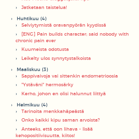
Jatketaan taistelua!
Huhtikuu (4)
Selviytymistä oravanpyörän kyydissä
[ENG] Pain builds character; said nobody with
chronic pain ever
Kuumeista odotusta
Leikelty ulos synnytystalkoista
Maaliskuu (3)
Sappivaivoja vai sittenkin endometrioosia
"Ystäväni" hermosärky
Kerho, johon en olisi halunnut liittyä
Helmikuu (4)
Tarinoita menkkahäpeästä
Onko kaikki kipu saman arvoista?
Anteeks, että oon lihava - lisää
kehopositiivisuutta, kiitos!