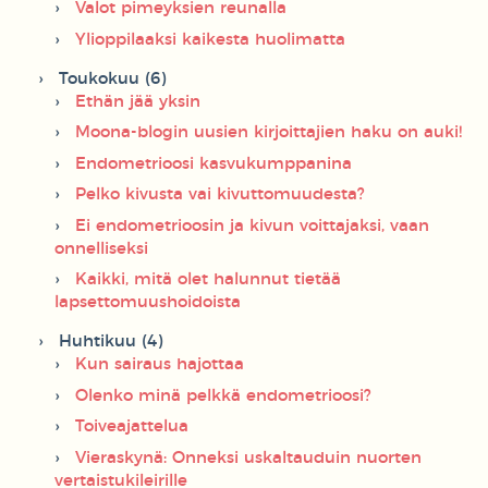
Valot pimeyksien reunalla
Ylioppilaaksi kaikesta huolimatta
Toukokuu (6)
Ethän jää yksin
Moona-blogin uusien kirjoittajien haku on auki!
Endometrioosi kasvukumppanina
Pelko kivusta vai kivuttomuudesta?
Ei endometrioosin ja kivun voittajaksi, vaan
onnelliseksi
Kaikki, mitä olet halunnut tietää
lapsettomuushoidoista
Huhtikuu (4)
Kun sairaus hajottaa
Olenko minä pelkkä endometrioosi?
Toiveajattelua
Vieraskynä: Onneksi uskaltauduin nuorten
vertaistukileirille