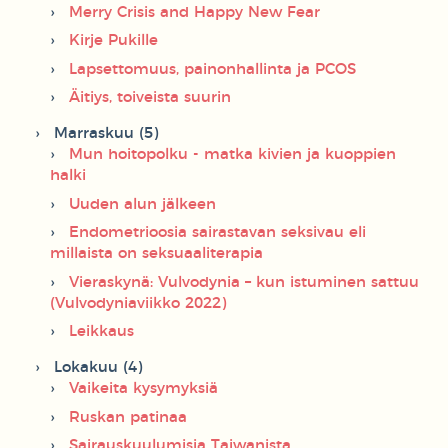
Merry Crisis and Happy New Fear
Kirje Pukille
Lapsettomuus, painonhallinta ja PCOS
Äitiys, toiveista suurin
Marraskuu (5)
Mun hoitopolku - matka kivien ja kuoppien
halki
Uuden alun jälkeen
Endometrioosia sairastavan seksivau eli
millaista on seksuaaliterapia
Vieraskynä: Vulvodynia – kun istuminen sattuu
(Vulvodyniaviikko 2022)
Leikkaus
Lokakuu (4)
Vaikeita kysymyksiä
Ruskan patinaa
Sairauskuulumisia Taiwanista