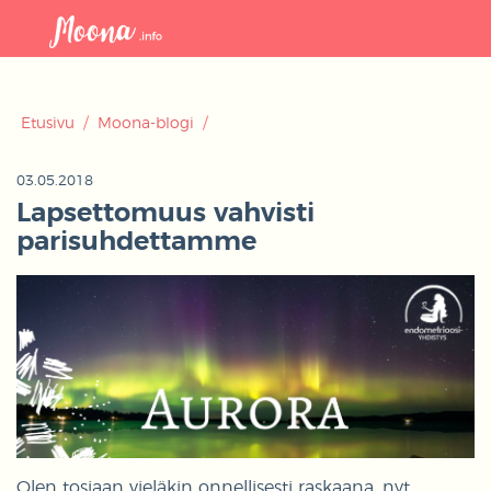
Avaa
navigaat
Etusivu
/
Moona-blogi
/
03.05.2018
Lapsettomuus vahvisti
parisuhdettamme
Olen tosiaan vieläkin onnellisesti raskaana, nyt