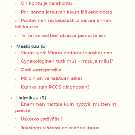
On kohtu ja varakohtu
Pari sanaa jatkuvan kivun lääkehoidosta
Positiivinen raskaustesti 3 päivää ennen
leikkausta
"Ei tartte auttaa" otsassa pienestä asti
Maaliskuu (5)
Vieraskynä: Minun endometrioositarinani
Gynekologinen tutkimus – mitä ja miksi?
Oodi vessapassille
Milloin on vertaistuen aika?
Kuinka sain PCOS diagnoosin?
Helmikuu (3)
Enemmän haittaa kuin hyötyä, mutten irti
päästä
Uskotko ystävääsi?
Jokainen tsäänssi on mahdollisuus