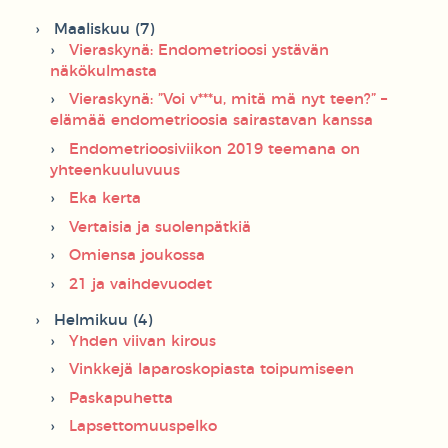
Maaliskuu (7)
Vieraskynä: Endometrioosi ystävän
näkökulmasta
Vieraskynä: ”Voi v***u, mitä mä nyt teen?” –
elämää endometrioosia sairastavan kanssa
Endometrioosiviikon 2019 teemana on
yhteenkuuluvuus
Eka kerta
Vertaisia ja suolenpätkiä
Omiensa joukossa
21 ja vaihdevuodet
Helmikuu (4)
Yhden viivan kirous
Vinkkejä laparoskopiasta toipumiseen
Paskapuhetta
Lapsettomuuspelko