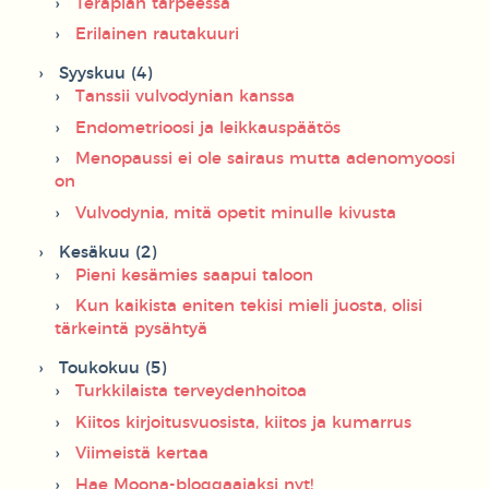
Terapian tarpeessa
Erilainen rautakuuri
Syyskuu (4)
Tanssii vulvodynian kanssa
Endometrioosi ja leikkauspäätös
Menopaussi ei ole sairaus mutta adenomyoosi
on
Vulvodynia, mitä opetit minulle kivusta
Kesäkuu (2)
Pieni kesämies saapui taloon
Kun kaikista eniten tekisi mieli juosta, olisi
tärkeintä pysähtyä
Toukokuu (5)
Turkkilaista terveydenhoitoa
Kiitos kirjoitusvuosista, kiitos ja kumarrus
Viimeistä kertaa
Hae Moona-bloggaajaksi nyt!