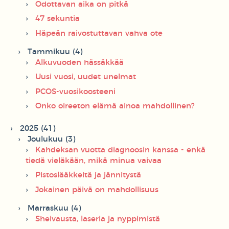
Odottavan aika on pitkä
47 sekuntia
Häpeän raivostuttavan vahva ote
Tammikuu (4)
Alkuvuoden hässäkkää
Uusi vuosi, uudet unelmat
PCOS-vuosikoosteeni
Onko oireeton elämä ainoa mahdollinen?
2025 (41)
Joulukuu (3)
Kahdeksan vuotta diagnoosin kanssa - enkä
tiedä vieläkään, mikä minua vaivaa
Pistoslääkkeitä ja jännitystä
Jokainen päivä on mahdollisuus
Marraskuu (4)
Sheivausta, laseria ja nyppimistä