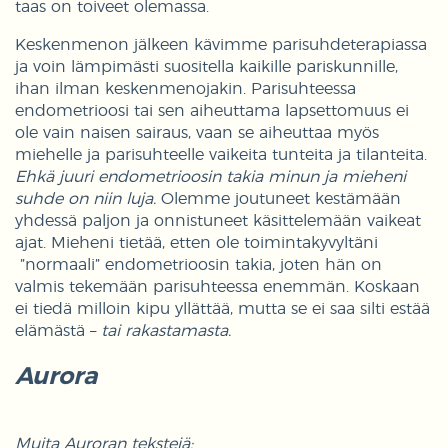
taas on toiveet olemassa.
Keskenmenon jälkeen kävimme parisuhdeterapiassa
ja voin lämpimästi suositella kaikille pariskunnille,
ihan ilman keskenmenojakin. Parisuhteessa
endometrioosi tai sen aiheuttama lapsettomuus ei
ole vain naisen sairaus, vaan se aiheuttaa myös
miehelle ja parisuhteelle vaikeita tunteita ja tilanteita.
Ehkä juuri endometrioosin takia minun ja mieheni
suhde on niin luja.
Olemme joutuneet kestämään
yhdessä paljon ja onnistuneet käsittelemään vaikeat
ajat. Mieheni tietää, etten ole toimintakyvyltäni
”normaali” endometrioosin takia, joten hän on
valmis tekemään parisuhteessa enemmän. Koskaan
ei tiedä milloin kipu yllättää, mutta se ei saa silti estää
elämästä –
tai rakastamasta.
Aurora
Muita Auroran tekstejä: