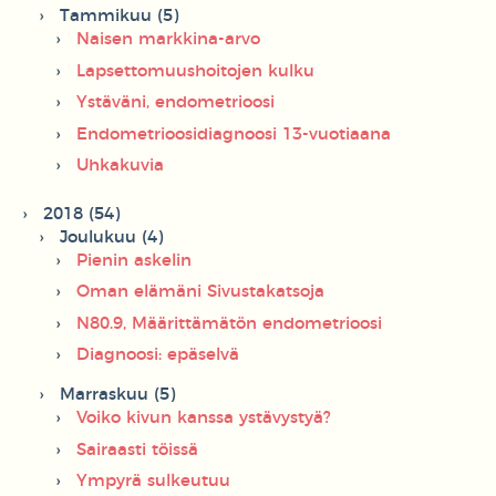
Tammikuu (5)
Naisen markkina-arvo
Lapsettomuushoitojen kulku
Ystäväni, endometrioosi
Endometrioosidiagnoosi 13-vuotiaana
Uhkakuvia
2018 (54)
Joulukuu (4)
Pienin askelin
Oman elämäni Sivustakatsoja
N80.9, Määrittämätön endometrioosi
Diagnoosi: epäselvä
Marraskuu (5)
Voiko kivun kanssa ystävystyä?
Sairaasti töissä
Ympyrä sulkeutuu