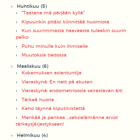
Huhtikuu (5)
"Taatana mä pärjään kyllä"
Kipuunkin pitäisi kiinnittää huomiota
Kun suurimmasta haaveesta tuleekin suurin
pelko
Puhu minulle kuin ihmiselle
Muutoksia tiedossa
Maaliskuu (6)
Kokemuksen asiantuntija
Vieraskynä: En natt på akuten
Vieraskynä: endometrioosia sairastavan äiti
Tärkeä huone
Keho täynnä kiputiivistettä
Menkää ja pankaa ...seksielämänne arvot
tärkeysjärjestykseen!
Helmikuu (4)