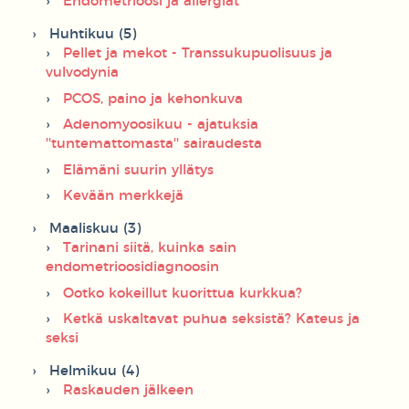
Endometrioosi ja allergiat
Huhtikuu (5)
Pellet ja mekot - Transsukupuolisuus ja
vulvodynia
PCOS, paino ja kehonkuva
Adenomyoosikuu - ajatuksia
''tuntemattomasta'' sairaudesta
Elämäni suurin yllätys
Kevään merkkejä
Maaliskuu (3)
Tarinani siitä, kuinka sain
endometrioosidiagnoosin
Ootko kokeillut kuorittua kurkkua?
Ketkä uskaltavat puhua seksistä? Kateus ja
seksi
Helmikuu (4)
Raskauden jälkeen