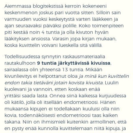
Aiemmassa blogitekstissä kerroin kokeneeni
keskenmenon joskus pari vuotta sitten. Silloin sain
varmuuden vuoksi keskeytystä varten lääkkeen ja
ajan seuraavaksi päiväksi polille. Koko toimenpiteen
piti kestää noin 4 tuntia ja olla kivuton hyvän
lääkityksen ansiosta. Varasin jopa kirjan mukaan,
koska kuvittelin voivani lueskella sitä välillä.
Todellisuudessa synnytin raskausmateriaalia
rautakulhoon
9 tuntia järkyttävissä kivuissa
,
sairaalassa olin yhteensä 13 tuntia. Mikään
kivunlievitys ei helpottanut oloa
ja minä kun kuvittelin
endon takia tietäväni jotain kovista kivuista.
Luulin
kuolevani ja vannoin, etten koskaan enää
yrittäisi saada lasta. Onnea siinä kaikessa kurjuudessa
oli kätilö, jolla oli itsellään endometrioosi. Hänen
mukaansa kipujen ei todellakaan kuuluisi olla niin
kovia, todennäköisesti endometrioosi taas kaiken
takana. Niin on ihmismieli kuitenkin armollinen, että
en pysty enää kunnolla kuvittelemaan niitä kipuja, ja