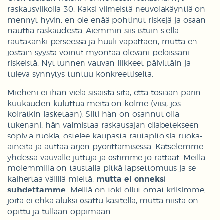
raskausviikolla 30. Kaksi viimeistä neuvolakäyntiä on
mennyt hyvin, en ole enää pohtinut riskejä ja osaan
nauttia raskaudesta. Aiemmin siis istuin siellä
rautakanki perseessä ja huuli väpättäen, mutta en
jostain syystä voinut myöntää olevani peloissani
riskeistä. Nyt tunnen vauvan liikkeet päivittäin ja
tuleva synnytys tuntuu konkreettiselta.
Mieheni ei ihan vielä sisäistä sitä, että tosiaan parin
kuukauden kuluttua meitä on kolme (viisi, jos
koiratkin lasketaan). Silti hän on osannut olla
tukenani: hän valmistaa raskausajan diabetekseen
sopivia ruokia, ostelee kaupasta rautapitoisia ruoka-
aineita ja auttaa arjen pyörittämisessä. Katselemme
yhdessä vauvalle juttuja ja ostimme jo rattaat. Meillä
molemmilla on taustalla pitkä lapsettomuus ja se
kaihertaa välillä mieltä,
mutta ei onneksi
suhdettamme.
Meillä on toki ollut omat kriisimme,
joita ei ehkä aluksi osattu käsitellä, mutta niistä on
opittu ja tullaan oppimaan.