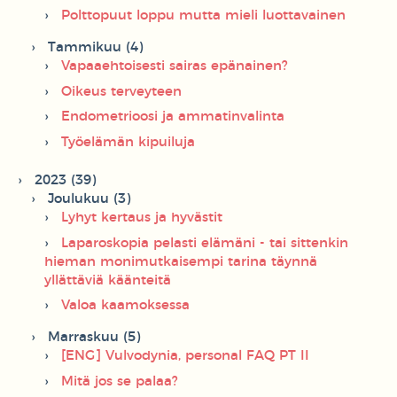
Polttopuut loppu mutta mieli luottavainen
Tammikuu (4)
Vapaaehtoisesti sairas epänainen?
Oikeus terveyteen
Endometrioosi ja ammatinvalinta
Työelämän kipuiluja
2023 (39)
Joulukuu (3)
Lyhyt kertaus ja hyvästit
Laparoskopia pelasti elämäni - tai sittenkin
hieman monimutkaisempi tarina täynnä
yllättäviä käänteitä
Valoa kaamoksessa
Marraskuu (5)
[ENG] Vulvodynia, personal FAQ PT II
Mitä jos se palaa?