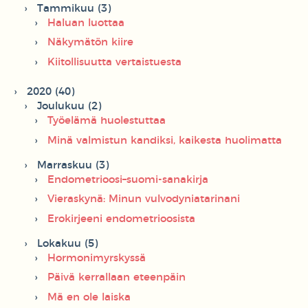
Tammikuu (3)
Haluan luottaa
Näkymätön kiire
Kiitollisuutta vertaistuesta
2020 (40)
Joulukuu (2)
Työelämä huolestuttaa
Minä valmistun kandiksi, kaikesta huolimatta
Marraskuu (3)
Endometrioosi–suomi-sanakirja
Vieraskynä: Minun vulvodyniatarinani
Erokirjeeni endometrioosista
Lokakuu (5)
Hormonimyrskyssä
Päivä kerrallaan eteenpäin
Mä en ole laiska