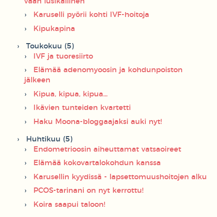
vaan lusikallinen
Karuselli pyörii kohti IVF-hoitoja
Kipukapina
Toukokuu (5)
IVF ja tuoresiirto
Elämää adenomyoosin ja kohdunpoiston
jälkeen
Kipua, kipua, kipua...
Ikävien tunteiden kvartetti
Haku Moona-bloggaajaksi auki nyt!
Huhtikuu (5)
Endometrioosin aiheuttamat vatsaoireet
Elämää kokovartalokohdun kanssa
Karusellin kyydissä - lapsettomuushoitojen alku
PCOS-tarinani on nyt kerrottu!
Koira saapui taloon!