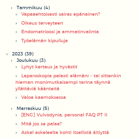
Tammikuu (4)
Vapaaehtoisesti sairas epänainen?
Oikeus terveyteen
Endometrioosi ja ammatinvalinta
Työelämän kipuiluja
2023 (39)
Joulukuu (3)
Lyhyt kertaus ja hyvästit
Laparoskopia pelasti elämäni - tai sittenkin
hieman monimutkaisempi tarina täynnä
yllättäviä käänteitä
Valoa kaamoksessa
Marraskuu (5)
[ENG] Vulvodynia, personal FAQ PT II
Mitä jos se palaa?
Askel askeleelta kohti itsellistä äitiyttä