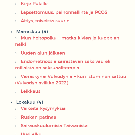
Kirje Pukille
Lapsettomuus, painonhallinta ja PCOS
Äitiys, toiveista suurin
Marraskuu (5)
Mun hoitopolku - matka kivien ja kuoppien
halki
Uuden alun jälkeen
Endometrioosia sairastavan seksivau eli
millaista on seksuaaliterapia
Vieraskynä: Vulvodynia – kun istuminen sattuu
(Vulvodyniaviikko 2022)
Leikkaus
Lokakuu (4)
Vaikeita kysymyksiä
Ruskan patinaa
Sairauskuulumisia Taiwanista
Uusi alku