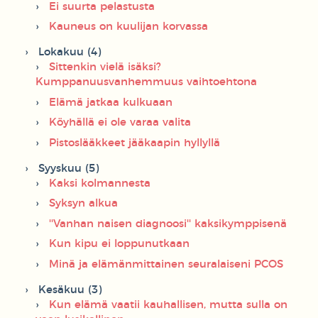
Ei suurta pelastusta
Kauneus on kuulijan korvassa
Lokakuu (4)
Sittenkin vielä isäksi?
Kumppanuusvanhemmuus vaihtoehtona
Elämä jatkaa kulkuaan
Köyhällä ei ole varaa valita
Pistoslääkkeet jääkaapin hyllyllä
Syyskuu (5)
Kaksi kolmannesta
Syksyn alkua
''Vanhan naisen diagnoosi'' kaksikymppisenä
Kun kipu ei loppunutkaan
Minä ja elämänmittainen seuralaiseni PCOS
Kesäkuu (3)
Kun elämä vaatii kauhallisen, mutta sulla on