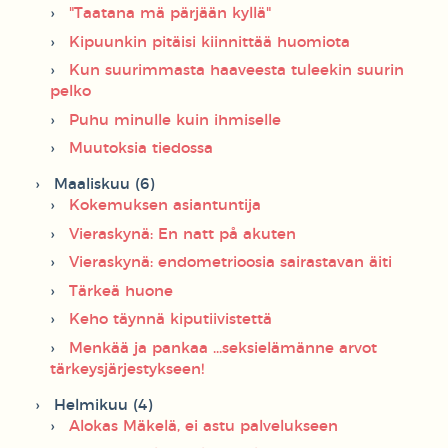
"Taatana mä pärjään kyllä"
Kipuunkin pitäisi kiinnittää huomiota
Kun suurimmasta haaveesta tuleekin suurin
pelko
Puhu minulle kuin ihmiselle
Muutoksia tiedossa
Maaliskuu (6)
Kokemuksen asiantuntija
Vieraskynä: En natt på akuten
Vieraskynä: endometrioosia sairastavan äiti
Tärkeä huone
Keho täynnä kiputiivistettä
Menkää ja pankaa ...seksielämänne arvot
tärkeysjärjestykseen!
Helmikuu (4)
Alokas Mäkelä, ei astu palvelukseen