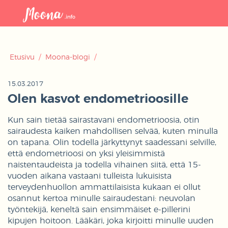
Avaa
navigaat
Etusivu
/
Moona-blogi
/
15.03.2017
Olen kasvot endometrioosille
Kun sain tietää sairastavani endometrioosia, otin
sairaudesta kaiken mahdollisen selvää, kuten minulla
on tapana. Olin todella järkyttynyt saadessani selville,
että endometrioosi on yksi yleisimmistä
naistentaudeista ja todella vihainen siitä, että 15-
vuoden aikana vastaani tulleista lukuisista
terveydenhuollon ammattilaisista kukaan ei ollut
osannut kertoa minulle sairaudestani: neuvolan
työntekijä, keneltä sain ensimmäiset e-pillerini
kipujen hoitoon. Lääkäri, joka kirjoitti minulle uuden