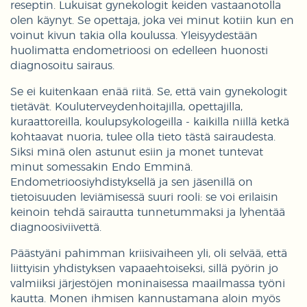
reseptin. Lukuisat gynekologit keiden vastaanotolla
olen käynyt. Se opettaja, joka vei minut kotiin kun en
voinut kivun takia olla koulussa. Yleisyydestään
huolimatta endometrioosi on edelleen huonosti
diagnosoitu sairaus.
Se ei kuitenkaan enää riitä. Se, että vain gynekologit
tietävät. Kouluterveydenhoitajilla, opettajilla,
kuraattoreilla, koulupsykologeilla - kaikilla niillä ketkä
kohtaavat nuoria, tulee olla tieto tästä sairaudesta.
Siksi minä olen astunut esiin ja monet tuntevat
minut somessakin Endo Emminä.
Endometrioosiyhdistyksellä ja sen jäsenillä on
tietoisuuden leviämisessä suuri rooli: se voi erilaisin
keinoin tehdä sairautta tunnetummaksi ja lyhentää
diagnoosiviivettä.
Päästyäni pahimman kriisivaiheen yli, oli selvää, että
liittyisin yhdistyksen vapaaehtoiseksi, sillä pyörin jo
valmiiksi järjestöjen moninaisessa maailmassa työni
kautta. Monen ihmisen kannustamana aloin myös