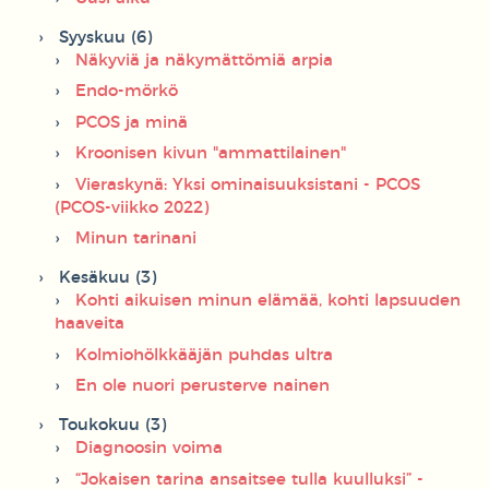
Syyskuu (6)
Näkyviä ja näkymättömiä arpia
Endo-mörkö
PCOS ja minä
Kroonisen kivun "ammattilainen"
Vieraskynä: Yksi ominaisuuksistani - PCOS
(PCOS-viikko 2022)
Minun tarinani
Kesäkuu (3)
Kohti aikuisen minun elämää, kohti lapsuuden
haaveita
Kolmiohölkkääjän puhdas ultra
En ole nuori perusterve nainen
Toukokuu (3)
Diagnoosin voima
“Jokaisen tarina ansaitsee tulla kuulluksi” -