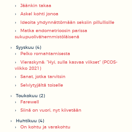
Jäänkin takaa
Askel kohti jonoa
Ideoita yhdynnättömään seksiin pillullisille
Matka endometrioosin parissa
sukupuolivähemmistöläisenä
Syyskuu (4)
Pelko romahtamisesta
Vieraskynä: ”Hyi, sulla kasvaa viikset” (PCOS-
viikko 2021)
Sanat, jotka tarvitsin
Selviytyjältä toiselle
Toukokuu (2)
Farewell
Siinä on vuori, nyt kiivetään
Huhtikuu (4)
On kohtu ja varakohtu