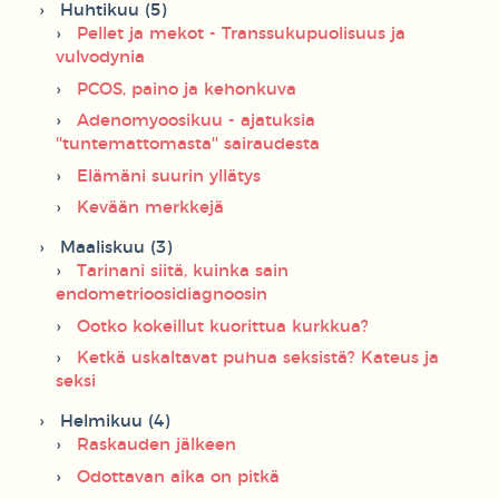
Huhtikuu (5)
Pellet ja mekot - Transsukupuolisuus ja
vulvodynia
PCOS, paino ja kehonkuva
Adenomyoosikuu - ajatuksia
''tuntemattomasta'' sairaudesta
Elämäni suurin yllätys
Kevään merkkejä
Maaliskuu (3)
Tarinani siitä, kuinka sain
endometrioosidiagnoosin
Ootko kokeillut kuorittua kurkkua?
Ketkä uskaltavat puhua seksistä? Kateus ja
seksi
Helmikuu (4)
Raskauden jälkeen
Odottavan aika on pitkä