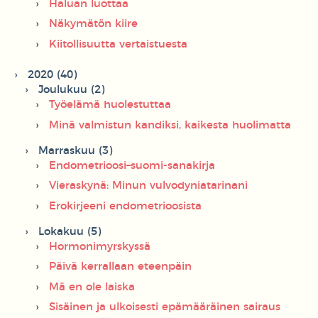
Haluan luottaa
Näkymätön kiire
Kiitollisuutta vertaistuesta
2020 (40)
Joulukuu (2)
Työelämä huolestuttaa
Minä valmistun kandiksi, kaikesta huolimatta
Marraskuu (3)
Endometrioosi–suomi-sanakirja
Vieraskynä: Minun vulvodyniatarinani
Erokirjeeni endometrioosista
Lokakuu (5)
Hormonimyrskyssä
Päivä kerrallaan eteenpäin
Mä en ole laiska
Sisäinen ja ulkoisesti epämääräinen sairaus