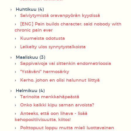
Huhtikuu (4)
Selviytymistä oravanpyörän kyydissä
[ENG] Pain builds character; said nobody with
chronic pain ever
Kuumeista odotusta
Leikelty ulos synnytystalkoista
Maaliskuu (3)
Sappivaivoja vai sittenkin endometrioosia
"Ystäväni" hermosärky
Kerho, johon en olisi halunnut liittyä
Helmikuu (4)
Tarinoita menkkahäpeästä
Onko kaikki kipu saman arvoista?
Anteeks, että oon lihava - lisää
kehopositiivisuutta, kiitos!
Polttopuut loppu mutta mieli luottavainen