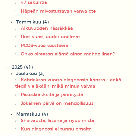
47 sekuntia
Häpeän raivostuttavan vahva ote
Tammikuu (4)
Alkuvuoden hässäkkää
Uusi vuosi, uudet unelmat
PCOS-vuosikoosteeni
Onko oireeton elämä ainoa mahdollinen?
2025 (41)
Joulukuu (3)
Kahdeksan vuotta diagnoosin kanssa - enkä
tiedä vieläkään, mikä minua vaivaa
Pistoslääkkeitä ja jännitystä
Jokainen päivä on mahdollisuus
Marraskuu (4)
Sheivausta, laseria ja nyppimistä
Kun diagnoosi ei tunnu omalta