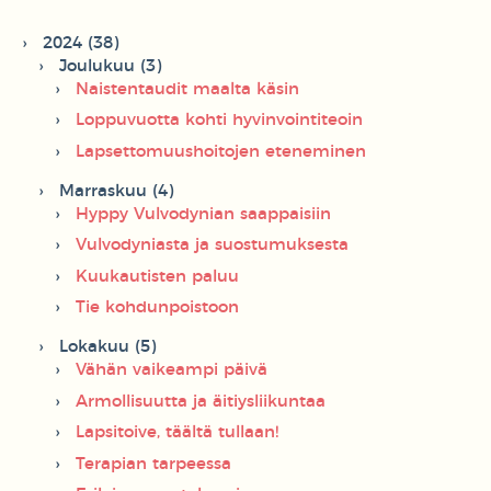
2024 (38)
Joulukuu (3)
Naistentaudit maalta käsin
Loppuvuotta kohti hyvinvointiteoin
Lapsettomuushoitojen eteneminen
Marraskuu (4)
Hyppy Vulvodynian saappaisiin
Vulvodyniasta ja suostumuksesta
Kuukautisten paluu
Tie kohdunpoistoon
Lokakuu (5)
Vähän vaikeampi päivä
Armollisuutta ja äitiysliikuntaa
Lapsitoive, täältä tullaan!
Terapian tarpeessa