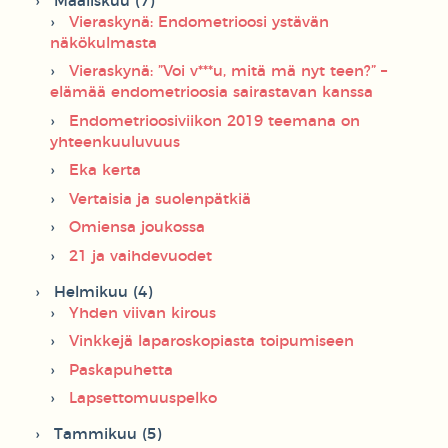
Maaliskuu (7)
Vieraskynä: Endometrioosi ystävän
näkökulmasta
Vieraskynä: ”Voi v***u, mitä mä nyt teen?” –
elämää endometrioosia sairastavan kanssa
Endometrioosiviikon 2019 teemana on
yhteenkuuluvuus
Eka kerta
Vertaisia ja suolenpätkiä
Omiensa joukossa
21 ja vaihdevuodet
Helmikuu (4)
Yhden viivan kirous
Vinkkejä laparoskopiasta toipumiseen
Paskapuhetta
Lapsettomuuspelko
Tammikuu (5)