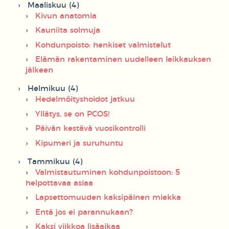
Maaliskuu (4)
Kivun anatomia
Kauniita solmuja
Kohdunpoisto: henkiset valmistelut
Elämän rakentaminen uudelleen leikkauksen
jälkeen
Helmikuu (4)
Hedelmöityshoidot jatkuu
Yllätys, se on PCOS!
Päivän kestävä vuosikontrolli
Kipumeri ja suruhuntu
Tammikuu (4)
Valmistautuminen kohdunpoistoon: 5
helpottavaa asiaa
Lapsettomuuden kaksipäinen miekka
Entä jos ei parannukaan?
Kaksi viikkoa lisäaikaa