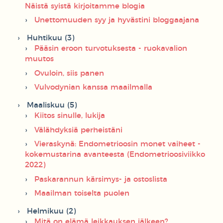
Näistä syistä kirjoitamme blogia
Unettomuuden syy ja hyvästini bloggaajana
Huhtikuu (3)
Pääsin eroon turvotuksesta - ruokavalion
muutos
Ovuloin, siis panen
Vulvodynian kanssa maailmalla
Maaliskuu (5)
Kiitos sinulle, lukija
Välähdyksiä perheistäni
Vieraskynä: Endometrioosin monet vaiheet -
kokemustarina avanteesta (Endometrioosiviikko
2022)
Paskarannun kärsimys- ja ostoslista
Maailman toiselta puolen
Helmikuu (2)
Mitä on elämä leikkauksen jälkeen?