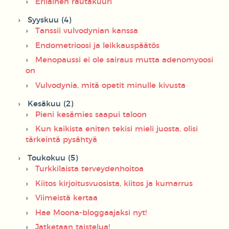
Erilainen rautakuuri
Syyskuu (4)
Tanssii vulvodynian kanssa
Endometrioosi ja leikkauspäätös
Menopaussi ei ole sairaus mutta adenomyoosi
on
Vulvodynia, mitä opetit minulle kivusta
Kesäkuu (2)
Pieni kesämies saapui taloon
Kun kaikista eniten tekisi mieli juosta, olisi
tärkeintä pysähtyä
Toukokuu (5)
Turkkilaista terveydenhoitoa
Kiitos kirjoitusvuosista, kiitos ja kumarrus
Viimeistä kertaa
Hae Moona-bloggaajaksi nyt!
Jatketaan taistelua!