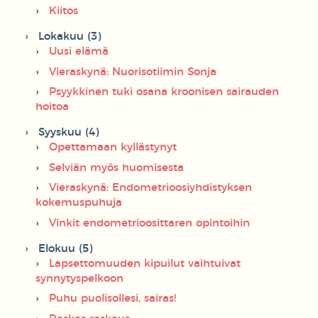
Kiitos
Lokakuu (3)
Uusi elämä
Vieraskynä: Nuorisotiimin Sonja
Psyykkinen tuki osana kroonisen sairauden
hoitoa
Syyskuu (4)
Opettamaan kyllästynyt
Selviän myös huomisesta
Vieraskynä: Endometrioosiyhdistyksen
kokemuspuhuja
Vinkit endometrioosittaren opintoihin
Elokuu (5)
Lapsettomuuden kipuilut vaihtuivat
synnytyspelkoon
Puhu puolisollesi, sairas!