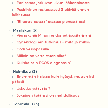
Pari sanaa jatkuvan kivun lääkehoidosta
Positiivinen raskaustesti 3 päivää ennen
leikkausta
"Ei tartte auttaa" otsassa pienestä asti
Maaliskuu (5)
Vieraskynä: Minun endometrioositarinani
Gynekologinen tutkimus – mitä ja miksi?
Oodi vessapassille
Milloin on vertaistuen aika?
Kuinka sain PCOS diagnoosin?
Helmikuu (3)
Enemmän haittaa kuin hyötyä, mutten irti
päästä
Uskotko ystävääsi?
Jokainen tsäänssi on mahdollisuus
Tammikuu (3)