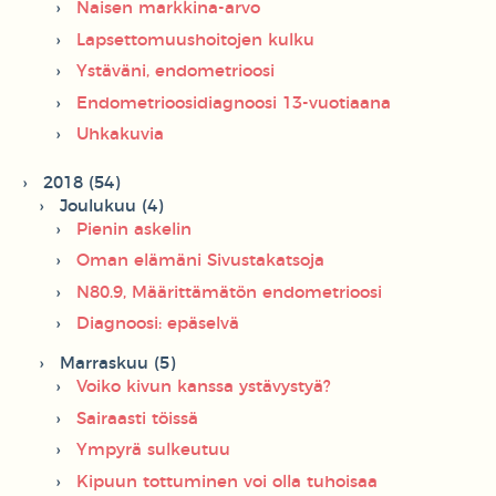
Naisen markkina-arvo
Lapsettomuushoitojen kulku
Ystäväni, endometrioosi
Endometrioosidiagnoosi 13-vuotiaana
Uhkakuvia
2018 (54)
Joulukuu (4)
Pienin askelin
Oman elämäni Sivustakatsoja
N80.9, Määrittämätön endometrioosi
Diagnoosi: epäselvä
Marraskuu (5)
Voiko kivun kanssa ystävystyä?
Sairaasti töissä
Ympyrä sulkeutuu
Kipuun tottuminen voi olla tuhoisaa