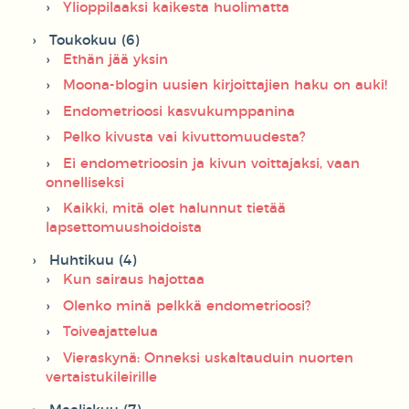
Ylioppilaaksi kaikesta huolimatta
Toukokuu (6)
Ethän jää yksin
Moona-blogin uusien kirjoittajien haku on auki!
Endometrioosi kasvukumppanina
Pelko kivusta vai kivuttomuudesta?
Ei endometrioosin ja kivun voittajaksi, vaan
onnelliseksi
Kaikki, mitä olet halunnut tietää
lapsettomuushoidoista
Huhtikuu (4)
Kun sairaus hajottaa
Olenko minä pelkkä endometrioosi?
Toiveajattelua
Vieraskynä: Onneksi uskaltauduin nuorten
vertaistukileirille