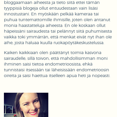
bloggaamaan aiheesta ja tieto siitä ettei tämän
tyyppisiä blogeja ollut entuudestaan vain lisäsi
innostustani. En myöskään pelkää kameraa tai
puhua tuntemattomille ihmisille, joten olen antanut
monia haastatteluja aiheesta. En ole koskaan ollut
häpeissäni sairaudesta tai pelännyt siitä puhumisesta
vaikka toki ymmärrän, että menkat eivät nyt ihan ole
aihe, josta haluaa kuulla ruokapöytäkeskustelussa.
Kaiken kaikkiaan olen päättänyt toimia kasvona
sairaudelle, sillä toivon, että mahdollisimman moni
ihminen saisi tietoa endometrioosista, ehkä
tunnistaisi itsessään tai läheisissään endometrioosin
oireita ja saisi haettua itselleen apua heti ja nopeasti.