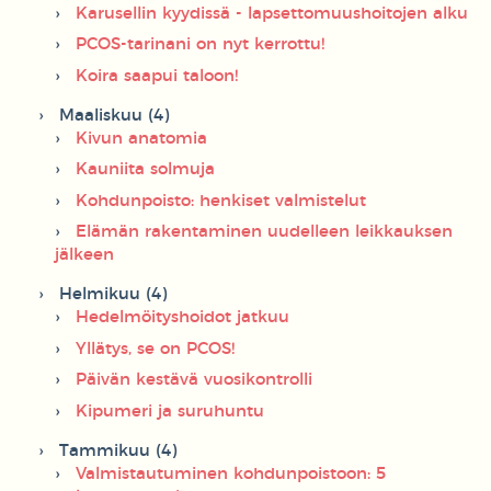
Karusellin kyydissä - lapsettomuushoitojen alku
PCOS-tarinani on nyt kerrottu!
Koira saapui taloon!
Maaliskuu (4)
Kivun anatomia
Kauniita solmuja
Kohdunpoisto: henkiset valmistelut
Elämän rakentaminen uudelleen leikkauksen
jälkeen
Helmikuu (4)
Hedelmöityshoidot jatkuu
Yllätys, se on PCOS!
Päivän kestävä vuosikontrolli
Kipumeri ja suruhuntu
Tammikuu (4)
Valmistautuminen kohdunpoistoon: 5