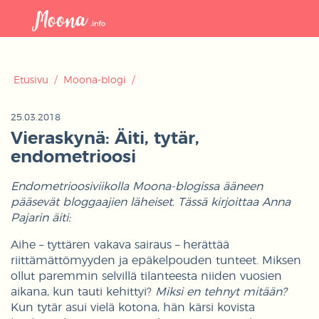
Avaa
navigaat
Etusivu
/
Moona-blogi
/
25.03.2018
Vieraskynä: Äiti, tytär,
endometrioosi
Endometrioosiviikolla Moona-blogissa ääneen
pääsevät bloggaajien läheiset. Tässä kirjoittaa Anna
Pajarin äiti:
Aihe – tyttären vakava sairaus – herättää
riittämättömyyden ja epäkelpouden tunteet. Miksen
ollut paremmin selvillä tilanteesta niiden vuosien
aikana, kun tauti kehittyi?
Miksi en tehnyt mitään?
Kun tytär asui vielä kotona, hän kärsi kovista