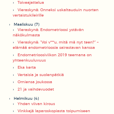
Toiveajattelua
Vieraskynä: Onneksi uskaltauduin nuorten
vertaistukileirille
Maaliskuu (7)
Vieraskynä: Endometrioosi ystävän
näkökulmasta
Vieraskynä: ”Voi v***u, mitä mä nyt teen?” –
elämää endometrioosia sairastavan kanssa
Endometrioosiviikon 2019 teemana on
yhteenkuuluvuus
Eka kerta
Vertaisia ja suolenpätkiä
Omiensa joukossa
21 ja vaihdevuodet
Helmikuu (4)
Yhden viivan kirous
Vinkkejä laparoskopiasta toipumiseen