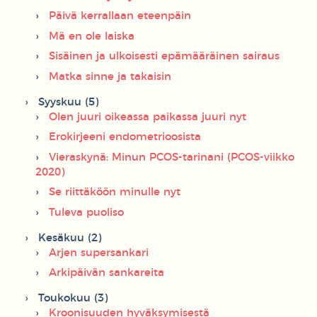
Päivä kerrallaan eteenpäin
Mä en ole laiska
Sisäinen ja ulkoisesti epämääräinen sairaus
Matka sinne ja takaisin
Syyskuu (5)
Olen juuri oikeassa paikassa juuri nyt
Erokirjeeni endometrioosista
Vieraskynä: Minun PCOS-tarinani (PCOS-viikko
2020)
Se riittäköön minulle nyt
Tuleva puoliso
Kesäkuu (2)
Arjen supersankari
Arkipäivän sankareita
Toukokuu (3)
Kroonisuuden hyväksymisestä