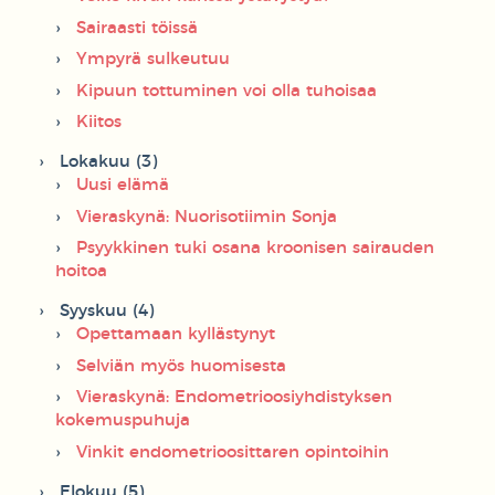
Sairaasti töissä
Ympyrä sulkeutuu
Kipuun tottuminen voi olla tuhoisaa
Kiitos
Lokakuu (3)
Uusi elämä
Vieraskynä: Nuorisotiimin Sonja
Psyykkinen tuki osana kroonisen sairauden
hoitoa
Syyskuu (4)
Opettamaan kyllästynyt
Selviän myös huomisesta
Vieraskynä: Endometrioosiyhdistyksen
kokemuspuhuja
Vinkit endometrioosittaren opintoihin
Elokuu (5)