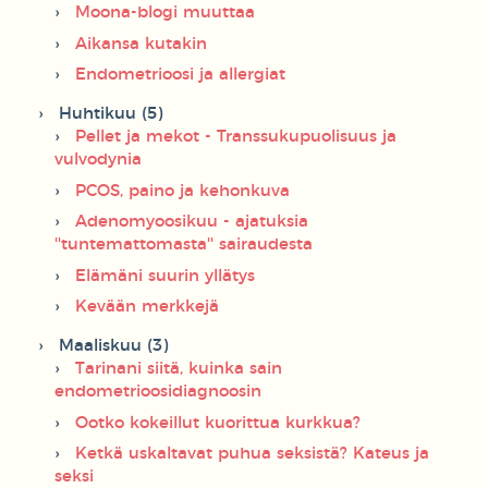
Moona-blogi muuttaa
Aikansa kutakin
Endometrioosi ja allergiat
Huhtikuu (5)
Pellet ja mekot - Transsukupuolisuus ja
vulvodynia
PCOS, paino ja kehonkuva
Adenomyoosikuu - ajatuksia
''tuntemattomasta'' sairaudesta
Elämäni suurin yllätys
Kevään merkkejä
Maaliskuu (3)
Tarinani siitä, kuinka sain
endometrioosidiagnoosin
Ootko kokeillut kuorittua kurkkua?
Ketkä uskaltavat puhua seksistä? Kateus ja
seksi