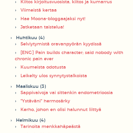
Kiitos kirjoitusvuosista, kiitos ja kumarrus
Viimeistä kertaa
Hae Moona-bloggaajaksi nyt!
Jatketaan taistelua!
Huhtikuu (4)
Selviytymistä oravanpyörän kyydissä
[ENG] Pain builds character; said nobody with
chronic pain ever
Kuumeista odotusta
Leikelty ulos synnytystalkoista
Maaliskuu (3)
Sappivaivoja vai sittenkin endometrioosia
"Ystäväni" hermosärky
Kerho, johon en olisi halunnut liittyä
Helmikuu (4)
Tarinoita menkkahäpeästä