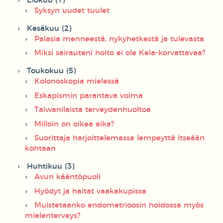
Elokuu (1)
Syksyn uudet tuulet
Kesäkuu (2)
Palasia menneestä, nykyhetkestä ja tulevasta
Miksi sairauteni hoito ei ole Kela-korvattavaa?
Toukokuu (5)
Kolonoskopia mielessä
Eskapismin parantava voima
Taiwanilaista terveydenhuoltoa
Milloin on oikea aika?
Suorittaja harjoittelemassa lempeyttä itseään
kohtaan
Huhtikuu (3)
Avun kääntöpuoli
Hyödyt ja haitat vaakakupissa
Muistetaanko endometrioosin hoidossa myös
mielenterveys?