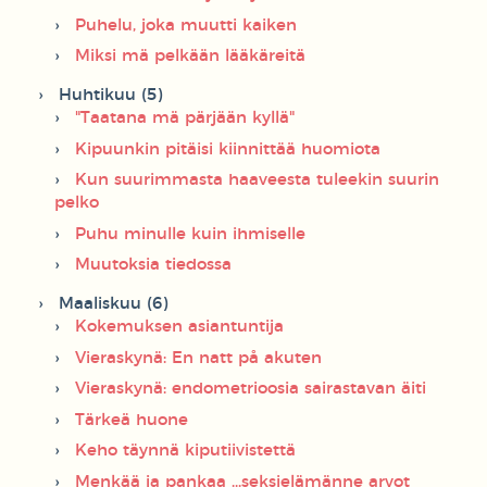
Puhelu, joka muutti kaiken
Miksi mä pelkään lääkäreitä
Huhtikuu (5)
"Taatana mä pärjään kyllä"
Kipuunkin pitäisi kiinnittää huomiota
Kun suurimmasta haaveesta tuleekin suurin
pelko
Puhu minulle kuin ihmiselle
Muutoksia tiedossa
Maaliskuu (6)
Kokemuksen asiantuntija
Vieraskynä: En natt på akuten
Vieraskynä: endometrioosia sairastavan äiti
Tärkeä huone
Keho täynnä kiputiivistettä
Menkää ja pankaa ...seksielämänne arvot