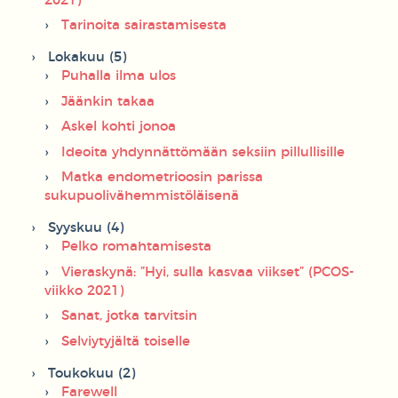
2021)
Tarinoita sairastamisesta
Lokakuu (5)
Puhalla ilma ulos
Jäänkin takaa
Askel kohti jonoa
Ideoita yhdynnättömään seksiin pillullisille
Matka endometrioosin parissa
sukupuolivähemmistöläisenä
Syyskuu (4)
Pelko romahtamisesta
Vieraskynä: ”Hyi, sulla kasvaa viikset” (PCOS-
viikko 2021)
Sanat, jotka tarvitsin
Selviytyjältä toiselle
Toukokuu (2)
Farewell