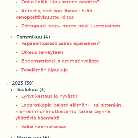
Onko kaikki kipu saman arvoista?
Anteeks, että oon lihava - lisää
kehopositiivisuutta, kiitos!
Polttopuut loppu mutta mieli luottavainen
Tammikuu (4)
Vapaaehtoisesti sairas epänainen?
Oikeus terveyteen
Endometrioosi ja ammatinvalinta
Työelämän kipuiluja
2023 (39)
Joulukuu (3)
Lyhyt kertaus ja hyvästit
Laparoskopia pelasti elämäni - tai sittenkin
hieman monimutkaisempi tarina täynnä
yllättäviä käänteitä
Valoa kaamoksessa
Marraskuu (5)