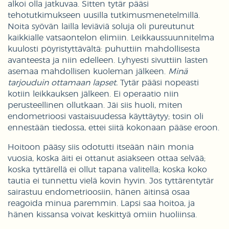
alkoi olla jatkuvaa. Sitten tytär pääsi
tehotutkimukseen uusilla tutkimusmenetelmillä.
Noita syövän lailla leviäviä soluja oli pureutunut
kaikkialle vatsaontelon elimiin. Leikkaussuunnitelma
kuulosti pöyristyttävältä: puhuttiin mahdollisesta
avanteesta ja niin edelleen. Lyhyesti sivuttiin lasten
asemaa mahdollisen kuoleman jälkeen.
Minä
tarjouduin ottamaan lapset.
Tytär pääsi nopeasti
kotiin leikkauksen jälkeen. Ei operaatio niin
perusteellinen ollutkaan. Jäi siis huoli, miten
endometrioosi vastaisuudessa käyttäytyy; tosin oli
ennestään tiedossa, ettei siitä kokonaan pääse eroon.
Hoitoon pääsy siis odotutti itseään näin monia
vuosia, koska äiti ei ottanut asiakseen ottaa selvää;
koska tyttärellä ei ollut tapana valitella; koska koko
tautia ei tunnettu vielä kovin hyvin. Jos tyttärentytär
sairastuu endometrioosiin, hänen äitinsä osaa
reagoida minua paremmin. Lapsi saa hoitoa, ja
hänen kissansa voivat keskittyä omiin huoliinsa.