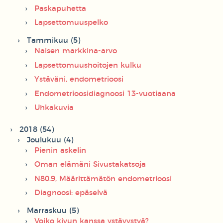
Paskapuhetta
Lapsettomuuspelko
Tammikuu (5)
Naisen markkina-arvo
Lapsettomuushoitojen kulku
Ystäväni, endometrioosi
Endometrioosidiagnoosi 13-vuotiaana
Uhkakuvia
2018 (54)
Joulukuu (4)
Pienin askelin
Oman elämäni Sivustakatsoja
N80.9, Määrittämätön endometrioosi
Diagnoosi: epäselvä
Marraskuu (5)
Voiko kivun kanssa ystävystyä?