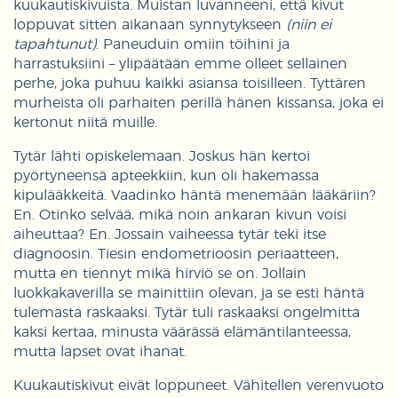
kuukautiskivuista. Muistan luvanneeni, että kivut
loppuvat sitten aikanaan synnytykseen
(niin ei
tapahtunut)
. Paneuduin omiin töihini ja
harrastuksiini – ylipäätään emme olleet sellainen
perhe, joka puhuu kaikki asiansa toisilleen. Tyttären
murheista oli parhaiten perillä hänen kissansa, joka ei
kertonut niitä muille.
Tytär lähti opiskelemaan. Joskus hän kertoi
pyörtyneensä apteekkiin, kun oli hakemassa
kipulääkkeitä. Vaadinko häntä menemään lääkäriin?
En. Otinko selvää, mikä noin ankaran kivun voisi
aiheuttaa? En. Jossain vaiheessa tytär teki itse
diagnoosin. Tiesin endometrioosin periaatteen,
mutta en tiennyt mikä hirviö se on. Jollain
luokkakaverilla se mainittiin olevan, ja se esti häntä
tulemasta raskaaksi. Tytär tuli raskaaksi ongelmitta
kaksi kertaa, minusta väärässä elämäntilanteessa,
mutta lapset ovat ihanat.
Kuukautiskivut eivät loppuneet. Vähitellen verenvuoto