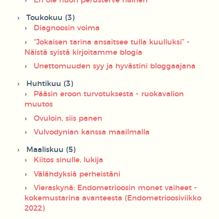
En ole nuori perusterve nainen
Toukokuu (3)
Diagnoosin voima
“Jokaisen tarina ansaitsee tulla kuulluksi” -
Näistä syistä kirjoitamme blogia
Unettomuuden syy ja hyvästini bloggaajana
Huhtikuu (3)
Pääsin eroon turvotuksesta - ruokavalion
muutos
Ovuloin, siis panen
Vulvodynian kanssa maailmalla
Maaliskuu (5)
Kiitos sinulle, lukija
Välähdyksiä perheistäni
Vieraskynä: Endometrioosin monet vaiheet -
kokemustarina avanteesta (Endometrioosiviikko
2022)