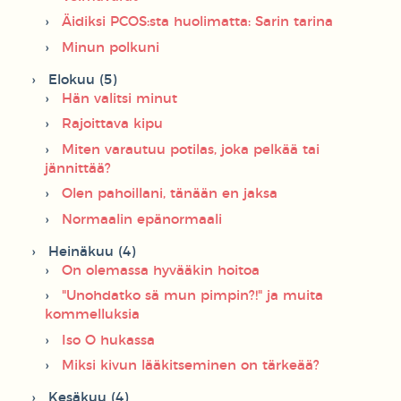
Äidiksi PCOS:sta huolimatta: Sarin tarina
Minun polkuni
Elokuu (5)
Hän valitsi minut
Rajoittava kipu
Miten varautuu potilas, joka pelkää tai
jännittää?
Olen pahoillani, tänään en jaksa
Normaalin epänormaali
Heinäkuu (4)
On olemassa hyvääkin hoitoa
"Unohdatko sä mun pimpin?!" ja muita
kommelluksia
Iso O hukassa
Miksi kivun lääkitseminen on tärkeää?
Kesäkuu (4)