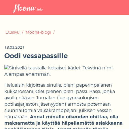
Avaa
navigaat
Etusivu
/
Moona-blogi
/
18.03.2021
Oodi vessapassille
Haluaisin kirjoittaa sinulle, pieni paperinpalanen
kukkarossani. Olet pienen pieni passi. Passi, jonka
avulla pääsen Jumalan (lue gynekologisen
potilasjärjestön jäsenyyden) armosta potemaan
suunnattomia vatsakramppejani julkisen vessan
hämärään.
Annat minulle oikeuden ohittaa, olla
maksamatta ja käyttää häpeilemättä asiakkaana