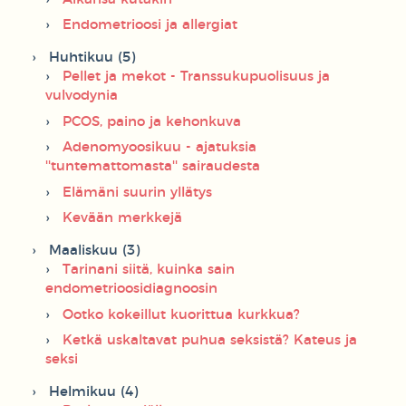
Endometrioosi ja allergiat
Huhtikuu (5)
Pellet ja mekot - Transsukupuolisuus ja
vulvodynia
PCOS, paino ja kehonkuva
Adenomyoosikuu - ajatuksia
''tuntemattomasta'' sairaudesta
Elämäni suurin yllätys
Kevään merkkejä
Maaliskuu (3)
Tarinani siitä, kuinka sain
endometrioosidiagnoosin
Ootko kokeillut kuorittua kurkkua?
Ketkä uskaltavat puhua seksistä? Kateus ja
seksi
Helmikuu (4)