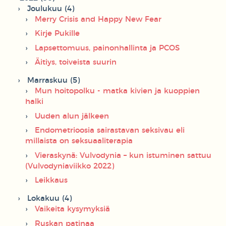
Joulukuu (4)
Merry Crisis and Happy New Fear
Kirje Pukille
Lapsettomuus, painonhallinta ja PCOS
Äitiys, toiveista suurin
Marraskuu (5)
Mun hoitopolku - matka kivien ja kuoppien
halki
Uuden alun jälkeen
Endometrioosia sairastavan seksivau eli
millaista on seksuaaliterapia
Vieraskynä: Vulvodynia – kun istuminen sattuu
(Vulvodyniaviikko 2022)
Leikkaus
Lokakuu (4)
Vaikeita kysymyksiä
Ruskan patinaa