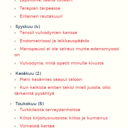
Lapsitoive, täältä tullaan!
Terapian tarpeessa
Erilainen rautakuuri
Syyskuu (4)
Tanssii vulvodynian kanssa
Endometrioosi ja leikkauspäätös
Menopaussi ei ole sairaus mutta adenomyoosi
on
Vulvodynia, mitä opetit minulle kivusta
Kesäkuu (2)
Pieni kesämies saapui taloon
Kun kaikista eniten tekisi mieli juosta, olisi
tärkeintä pysähtyä
Toukokuu (5)
Turkkilaista terveydenhoitoa
Kiitos kirjoitusvuosista, kiitos ja kumarrus
Viimeistä kertaa