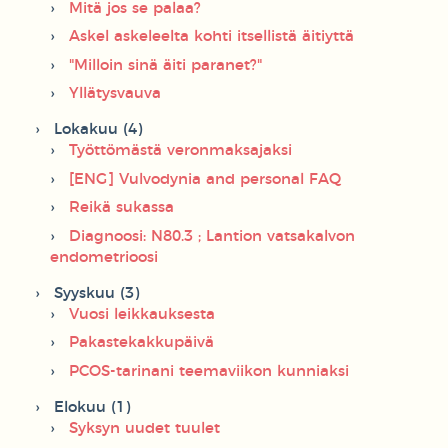
Mitä jos se palaa?
Askel askeleelta kohti itsellistä äitiyttä
"Milloin sinä äiti paranet?"
Yllätysvauva
Lokakuu (4)
Työttömästä veronmaksajaksi
[ENG] Vulvodynia and personal FAQ
Reikä sukassa
Diagnoosi: N80.3 ; Lantion vatsakalvon
endometrioosi
Syyskuu (3)
Vuosi leikkauksesta
Pakastekakkupäivä
PCOS-tarinani teemaviikon kunniaksi
Elokuu (1)
Syksyn uudet tuulet