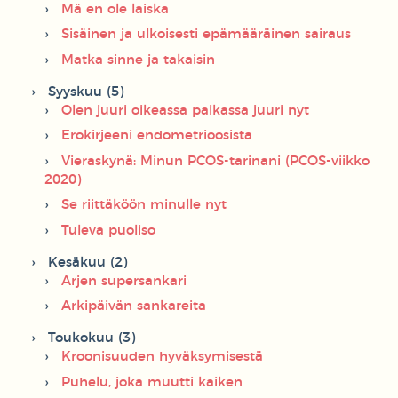
Mä en ole laiska
Sisäinen ja ulkoisesti epämääräinen sairaus
Matka sinne ja takaisin
Syyskuu (5)
Olen juuri oikeassa paikassa juuri nyt
Erokirjeeni endometrioosista
Vieraskynä: Minun PCOS-tarinani (PCOS-viikko
2020)
Se riittäköön minulle nyt
Tuleva puoliso
Kesäkuu (2)
Arjen supersankari
Arkipäivän sankareita
Toukokuu (3)
Kroonisuuden hyväksymisestä
Puhelu, joka muutti kaiken