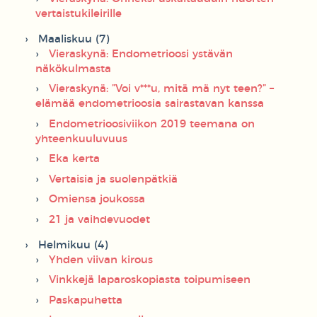
vertaistukileirille
Maaliskuu (7)
Vieraskynä: Endometrioosi ystävän
näkökulmasta
Vieraskynä: ”Voi v***u, mitä mä nyt teen?” –
elämää endometrioosia sairastavan kanssa
Endometrioosiviikon 2019 teemana on
yhteenkuuluvuus
Eka kerta
Vertaisia ja suolenpätkiä
Omiensa joukossa
21 ja vaihdevuodet
Helmikuu (4)
Yhden viivan kirous
Vinkkejä laparoskopiasta toipumiseen
Paskapuhetta