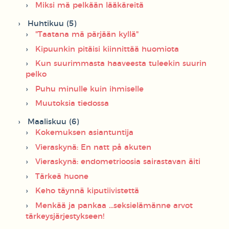
Miksi mä pelkään lääkäreitä
Huhtikuu (5)
"Taatana mä pärjään kyllä"
Kipuunkin pitäisi kiinnittää huomiota
Kun suurimmasta haaveesta tuleekin suurin
pelko
Puhu minulle kuin ihmiselle
Muutoksia tiedossa
Maaliskuu (6)
Kokemuksen asiantuntija
Vieraskynä: En natt på akuten
Vieraskynä: endometrioosia sairastavan äiti
Tärkeä huone
Keho täynnä kiputiivistettä
Menkää ja pankaa ...seksielämänne arvot
tärkeysjärjestykseen!