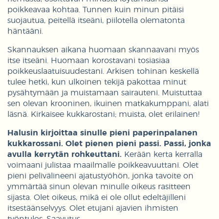
poikkeavaa kohtaa. Tunnen kuin minun pitäisi
suojautua, peitellä itseäni, piilotella olematonta
häntääni.
Skannauksen aikana huomaan skannaavani myös
itse itseäni. Huomaan korostavani tosiasiaa
poikkeuslaatuisuudestani. Arkisen tohinan keskellä
tulee hetki, kun ulkoinen tekijä pakottaa minut
pysähtymään ja muistamaan sairauteni. Muistuttaa
sen olevan krooninen, ikuinen matkakumppani, alati
läsnä. Kirkaisee kukkarostani; muista, olet erilainen!
Halusin kirjoittaa sinulle pieni paperinpalanen
kukkarossani. Olet pienen pieni passi. Passi, jonka
avulla kerrytän rohkeuttani.
Kerään kerta kerralla
voimaani julistaa maailmalle poikkeavuuttani. Olet
pieni pelivälineeni ajatustyöhön, jonka tavoite on
ymmärtää sinun olevan minulle oikeus rasitteen
sijasta. Olet oikeus, mikä ei ole ollut edeltäjilleni
itsestäänselvyys. Olet etujani ajavien ihmisten
työntulos. Saavutus.