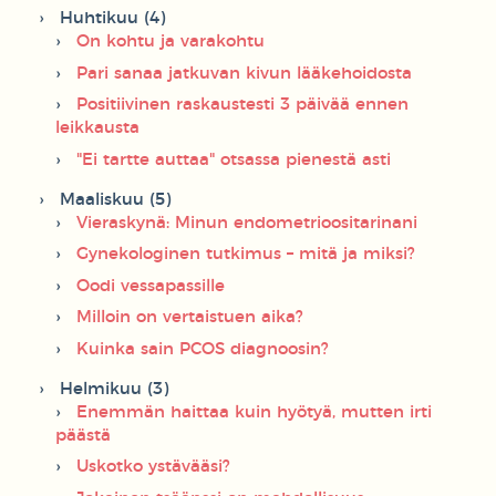
Huhtikuu (4)
On kohtu ja varakohtu
Pari sanaa jatkuvan kivun lääkehoidosta
Positiivinen raskaustesti 3 päivää ennen
leikkausta
"Ei tartte auttaa" otsassa pienestä asti
Maaliskuu (5)
Vieraskynä: Minun endometrioositarinani
Gynekologinen tutkimus – mitä ja miksi?
Oodi vessapassille
Milloin on vertaistuen aika?
Kuinka sain PCOS diagnoosin?
Helmikuu (3)
Enemmän haittaa kuin hyötyä, mutten irti
päästä
Uskotko ystävääsi?