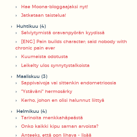
Hae Moona-bloggaajaksi nyt!
Jatketaan taistelua!
Huhtikuu (4)
Selviytymistä oravanpyörän kyydissä
[ENG] Pain builds character; said nobody with
chronic pain ever
Kuumeista odotusta
Leikelty ulos synnytystalkoista
Maaliskuu (3)
Sappivaivoja vai sittenkin endometrioosia
"Ystäväni" hermosärky
Kerho, johon en olisi halunnut liittyä
Helmikuu (4)
Tarinoita menkkahäpeästä
Onko kaikki kipu saman arvoista?
Anteeks, että oon lihava - lisää