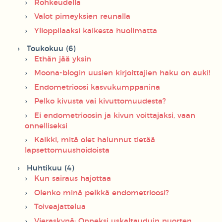
Rohkeudella
Valot pimeyksien reunalla
Ylioppilaaksi kaikesta huolimatta
Toukokuu (6)
Ethän jää yksin
Moona-blogin uusien kirjoittajien haku on auki!
Endometrioosi kasvukumppanina
Pelko kivusta vai kivuttomuudesta?
Ei endometrioosin ja kivun voittajaksi, vaan
onnelliseksi
Kaikki, mitä olet halunnut tietää
lapsettomuushoidoista
Huhtikuu (4)
Kun sairaus hajottaa
Olenko minä pelkkä endometrioosi?
Toiveajattelua
Vieraskynä: Onneksi uskaltauduin nuorten