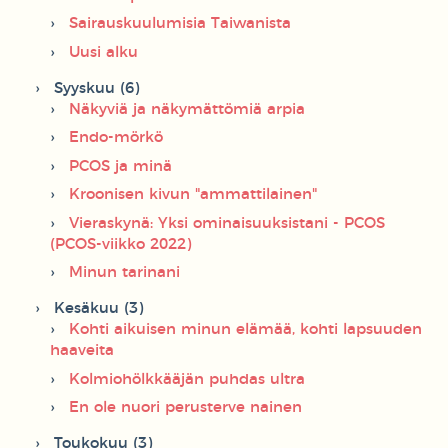
Sairauskuulumisia Taiwanista
Uusi alku
Syyskuu (6)
Näkyviä ja näkymättömiä arpia
Endo-mörkö
PCOS ja minä
Kroonisen kivun "ammattilainen"
Vieraskynä: Yksi ominaisuuksistani - PCOS
(PCOS-viikko 2022)
Minun tarinani
Kesäkuu (3)
Kohti aikuisen minun elämää, kohti lapsuuden
haaveita
Kolmiohölkkääjän puhdas ultra
En ole nuori perusterve nainen
Toukokuu (3)