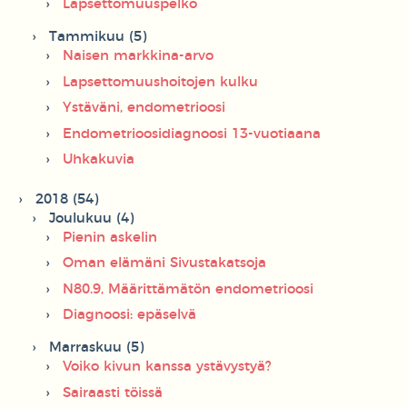
Lapsettomuuspelko
Tammikuu (5)
Naisen markkina-arvo
Lapsettomuushoitojen kulku
Ystäväni, endometrioosi
Endometrioosidiagnoosi 13-vuotiaana
Uhkakuvia
2018 (54)
Joulukuu (4)
Pienin askelin
Oman elämäni Sivustakatsoja
N80.9, Määrittämätön endometrioosi
Diagnoosi: epäselvä
Marraskuu (5)
Voiko kivun kanssa ystävystyä?
Sairaasti töissä