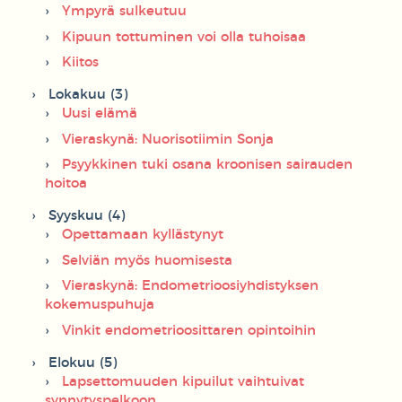
Ympyrä sulkeutuu
Kipuun tottuminen voi olla tuhoisaa
Kiitos
Lokakuu (3)
Uusi elämä
Vieraskynä: Nuorisotiimin Sonja
Psyykkinen tuki osana kroonisen sairauden
hoitoa
Syyskuu (4)
Opettamaan kyllästynyt
Selviän myös huomisesta
Vieraskynä: Endometrioosiyhdistyksen
kokemuspuhuja
Vinkit endometrioosittaren opintoihin
Elokuu (5)
Lapsettomuuden kipuilut vaihtuivat
synnytyspelkoon