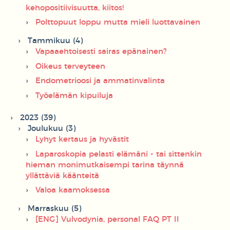
kehopositiivisuutta, kiitos!
Polttopuut loppu mutta mieli luottavainen
Tammikuu (4)
Vapaaehtoisesti sairas epänainen?
Oikeus terveyteen
Endometrioosi ja ammatinvalinta
Työelämän kipuiluja
2023 (39)
Joulukuu (3)
Lyhyt kertaus ja hyvästit
Laparoskopia pelasti elämäni - tai sittenkin
hieman monimutkaisempi tarina täynnä
yllättäviä käänteitä
Valoa kaamoksessa
Marraskuu (5)
[ENG] Vulvodynia, personal FAQ PT II