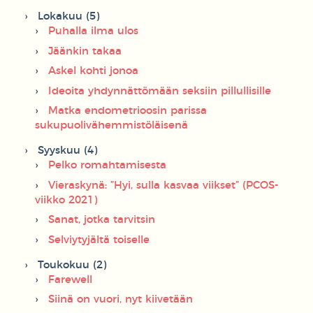
Lokakuu (5)
Puhalla ilma ulos
Jäänkin takaa
Askel kohti jonoa
Ideoita yhdynnättömään seksiin pillullisille
Matka endometrioosin parissa
sukupuolivähemmistöläisenä
Syyskuu (4)
Pelko romahtamisesta
Vieraskynä: ”Hyi, sulla kasvaa viikset” (PCOS-
viikko 2021)
Sanat, jotka tarvitsin
Selviytyjältä toiselle
Toukokuu (2)
Farewell
Siinä on vuori, nyt kiivetään