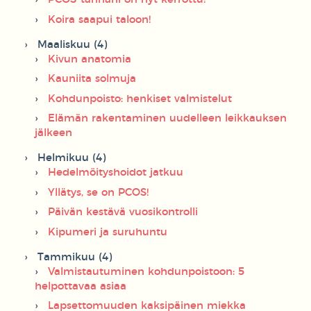
Koira saapui taloon!
Maaliskuu (4)
Kivun anatomia
Kauniita solmuja
Kohdunpoisto: henkiset valmistelut
Elämän rakentaminen uudelleen leikkauksen
jälkeen
Helmikuu (4)
Hedelmöityshoidot jatkuu
Yllätys, se on PCOS!
Päivän kestävä vuosikontrolli
Kipumeri ja suruhuntu
Tammikuu (4)
Valmistautuminen kohdunpoistoon: 5
helpottavaa asiaa
Lapsettomuuden kaksipäinen miekka