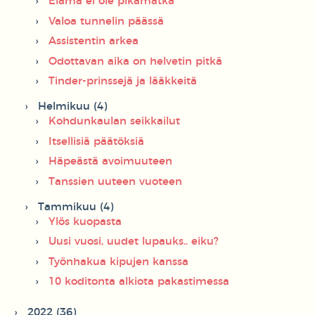
Elämä ei ole pikamatka
Valoa tunnelin päässä
Assistentin arkea
Odottavan aika on helvetin pitkä
Tinder-prinssejä ja lääkkeitä
Helmikuu (4)
Kohdunkaulan seikkailut
Itsellisiä päätöksiä
Häpeästä avoimuuteen
Tanssien uuteen vuoteen
Tammikuu (4)
Ylös kuopasta
Uusi vuosi, uudet lupauks.. eiku?
Työnhakua kipujen kanssa
10 koditonta alkiota pakastimessa
2022 (36)