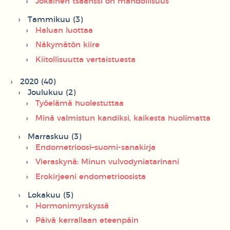
Jokainen tsäänssi on mahdollisuus
Tammikuu (3)
Haluan luottaa
Näkymätön kiire
Kiitollisuutta vertaistuesta
2020 (40)
Joulukuu (2)
Työelämä huolestuttaa
Minä valmistun kandiksi, kaikesta huolimatta
Marraskuu (3)
Endometrioosi–suomi-sanakirja
Vieraskynä: Minun vulvodyniatarinani
Erokirjeeni endometrioosista
Lokakuu (5)
Hormonimyrskyssä
Päivä kerrallaan eteenpäin