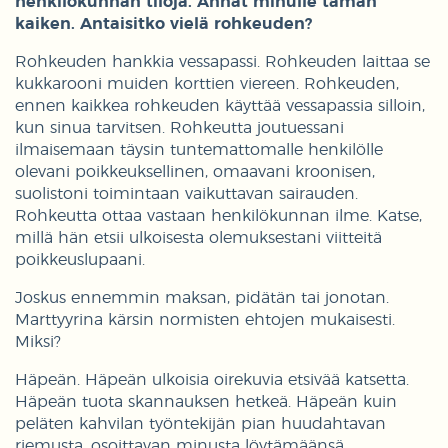
henkilökunnan tiloja. Annat minulle tämän
kaiken. Antaisitko vielä rohkeuden?
Rohkeuden hankkia vessapassi. Rohkeuden laittaa se
kukkarooni muiden korttien viereen. Rohkeuden,
ennen kaikkea rohkeuden käyttää vessapassia silloin,
kun sinua tarvitsen. Rohkeutta joutuessani
ilmaisemaan täysin tuntemattomalle henkilölle
olevani poikkeuksellinen, omaavani kroonisen,
suolistoni toimintaan vaikuttavan sairauden.
Rohkeutta ottaa vastaan henkilökunnan ilme. Katse,
millä hän etsii ulkoisesta olemuksestani viitteitä
poikkeuslupaani.
Joskus ennemmin maksan, pidätän tai jonotan.
Marttyyrina kärsin normisten ehtojen mukaisesti.
Miksi?
Häpeän. Häpeän ulkoisia oirekuvia etsivää katsetta.
Häpeän tuota skannauksen hetkeä. Häpeän kuin
peläten kahvilan työntekijän pian huudahtavan
riemusta, osoittavan minusta löytämäänsä