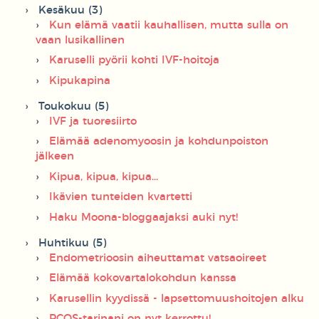
Kesäkuu (3)
Kun elämä vaatii kauhallisen, mutta sulla on
vaan lusikallinen
Karuselli pyörii kohti IVF-hoitoja
Kipukapina
Toukokuu (5)
IVF ja tuoresiirto
Elämää adenomyoosin ja kohdunpoiston
jälkeen
Kipua, kipua, kipua...
Ikävien tunteiden kvartetti
Haku Moona-bloggaajaksi auki nyt!
Huhtikuu (5)
Endometrioosin aiheuttamat vatsaoireet
Elämää kokovartalokohdun kanssa
Karusellin kyydissä - lapsettomuushoitojen alku
PCOS-tarinani on nyt kerrottu!