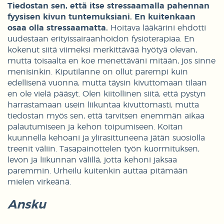
Tiedostan sen, että itse stressaamalla pahennan
fyysisen kivun tuntemuksiani. En kuitenkaan
osaa olla stressaamatta.
Hoitava lääkärini ehdotti
uudestaan erityissairaanhoidon fysioterapiaa. En
kokenut siitä viimeksi merkittävää hyötyä olevan,
mutta toisaalta en koe menettäväni mitään, jos sinne
menisinkin. Kiputilanne on ollut parempi kuin
edellisenä vuonna, mutta täysin kivuttomaan tilaan
en ole vielä pääsyt. Olen kiitollinen siitä, että pystyn
harrastamaan usein liikuntaa kivuttomasti, mutta
tiedostan myös sen, että tarvitsen enemmän aikaa
palautumiseen ja kehon toipumiseen. Koitan
kuunnella kehoani ja ylirasittuneena jätän suosiolla
treenit väliin. Tasapainottelen työn kuormituksen,
levon ja liikunnan välillä, jotta kehoni jaksaa
paremmin. Urheilu kuitenkin auttaa pitämään
mielen virkeänä.
Ansku