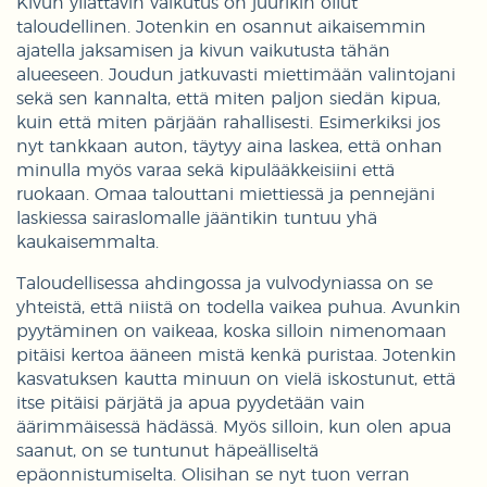
Kivun yllättävin vaikutus on juurikin ollut
taloudellinen. Jotenkin en osannut aikaisemmin
ajatella jaksamisen ja kivun vaikutusta tähän
alueeseen. Joudun jatkuvasti miettimään valintojani
sekä sen kannalta, että miten paljon siedän kipua,
kuin että miten pärjään rahallisesti. Esimerkiksi jos
nyt tankkaan auton, täytyy aina laskea, että onhan
minulla myös varaa sekä kipulääkkeisiini että
ruokaan. Omaa talouttani miettiessä ja pennejäni
laskiessa sairaslomalle jääntikin tuntuu yhä
kaukaisemmalta.
Taloudellisessa ahdingossa ja vulvodyniassa on se
yhteistä, että niistä on todella vaikea puhua. Avunkin
pyytäminen on vaikeaa, koska silloin nimenomaan
pitäisi kertoa ääneen mistä kenkä puristaa. Jotenkin
kasvatuksen kautta minuun on vielä iskostunut, että
itse pitäisi pärjätä ja apua pyydetään vain
äärimmäisessä hädässä. Myös silloin, kun olen apua
saanut, on se tuntunut häpeälliseltä
epäonnistumiselta. Olisihan se nyt tuon verran