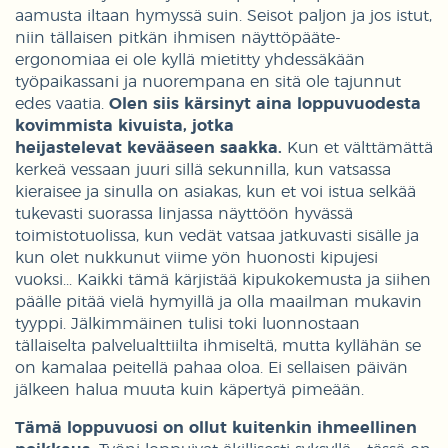
aamusta iltaan hymyssä suin. Seisot paljon ja jos istut,
niin tällaisen pitkän ihmisen näyttöpääte-
ergonomiaa ei ole kyllä mietitty yhdessäkään
työpaikassani ja nuorempana en sitä ole tajunnut
edes vaatia.
Olen siis kärsinyt aina loppuvuodesta
kovimmista kivuista, jotka
heijastelevat kevääseen saakka.
Kun et välttämättä
kerkeä vessaan juuri sillä sekunnilla, kun vatsassa
kieraisee ja sinulla on asiakas, kun et voi istua selkää
tukevasti suorassa linjassa näyttöön hyvässä
toimistotuolissa, kun vedät vatsaa jatkuvasti sisälle ja
kun olet nukkunut viime yön huonosti kipujesi
vuoksi... Kaikki tämä kärjistää kipukokemusta ja siihen
päälle pitää vielä hymyillä ja olla maailman mukavin
tyyppi. Jälkimmäinen tulisi toki luonnostaan
tällaiselta palvelualttiilta ihmiseltä, mutta kyllähän se
on kamalaa peitellä pahaa oloa. Ei sellaisen päivän
jälkeen halua muuta kuin käpertyä pimeään.
Tämä loppuvuosi on ollut kuitenkin ihmeellinen