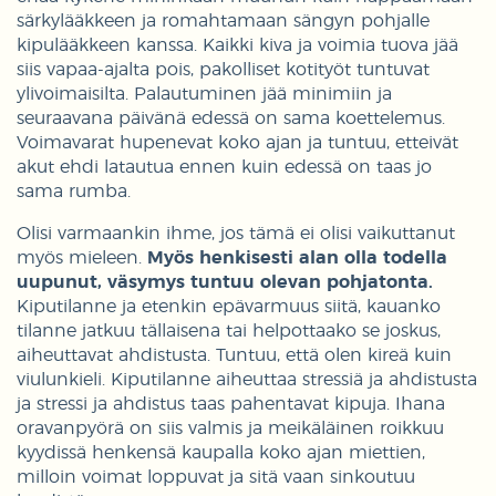
särkylääkkeen ja romahtamaan sängyn pohjalle
kipulääkkeen kanssa. Kaikki kiva ja voimia tuova jää
siis vapaa-ajalta pois, pakolliset kotityöt tuntuvat
ylivoimaisilta. Palautuminen jää minimiin ja
seuraavana päivänä edessä on sama koettelemus.
Voimavarat hupenevat koko ajan ja tuntuu, etteivät
akut ehdi latautua ennen kuin edessä on taas jo
sama rumba.
Olisi varmaankin ihme, jos tämä ei olisi vaikuttanut
myös mieleen.
Myös henkisesti alan olla todella
uupunut, väsymys tuntuu olevan pohjatonta.
Kiputilanne ja etenkin epävarmuus siitä, kauanko
tilanne jatkuu tällaisena tai helpottaako se joskus,
aiheuttavat ahdistusta. Tuntuu, että olen kireä kuin
viulunkieli. Kiputilanne aiheuttaa stressiä ja ahdistusta
ja stressi ja ahdistus taas pahentavat kipuja. Ihana
oravanpyörä on siis valmis ja meikäläinen roikkuu
kyydissä henkensä kaupalla koko ajan miettien,
milloin voimat loppuvat ja sitä vaan sinkoutuu