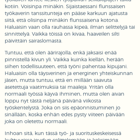
kotiin. Voisinpa minäkin. Sijaistaessani flunssaisen
työkaverin tanssitunteja en pääse karkuun ajatusta
siitä, että olisinpa minäkin flunssaisena kotona.
Haluaisin vaan olla rauhassa kipeä, ilman selittelyjä tai
sinnittelyä. Vaikka töissä on kivaa, haaveilen silti
päivittäin sairaslomasta.
Tuntuu, että olen äärirajolla, enkä jaksaisi enää
pinnistellä kivun yli. Vaikka kuinka kiellän, herään
siihen todellisuuteen, että työni pahentaa kipujani.
Haluaisin olla täysverinen ja energinen yhteiskunnan
jäsen, mutta tuntuu, että en millään saavuta
asetettuja vaatimuksia tai maaleja. Yritän olla
normaali työssä käyvä ihminen, mutta olen aivan
loppu nyt tästä neljänä päivänä viikosta
työskentelystä. Joka on siis epäonnistuminen jo
sinällään, koska enhän edes pysty viiteen päivään
joka on oletettu normaali.
Inhoan sitä, kun tässä työ- ja suorituskeskeisessä