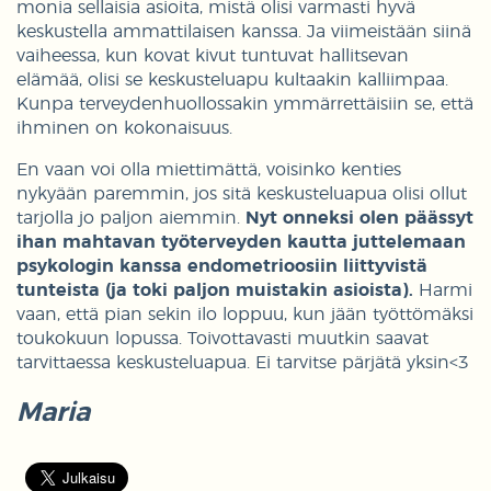
monia sellaisia asioita, mistä olisi varmasti hyvä
keskustella ammattilaisen kanssa. Ja viimeistään siinä
vaiheessa, kun kovat kivut tuntuvat hallitsevan
elämää, olisi se keskusteluapu kultaakin kalliimpaa.
Kunpa terveydenhuollossakin ymmärrettäisiin se, että
ihminen on kokonaisuus.
En vaan voi olla miettimättä, voisinko kenties
nykyään paremmin, jos sitä keskusteluapua olisi ollut
tarjolla jo paljon aiemmin.
Nyt onneksi olen päässyt
ihan mahtavan työterveyden kautta juttelemaan
psykologin kanssa endometrioosiin liittyvistä
tunteista (ja toki paljon muistakin asioista).
Harmi
vaan, että pian sekin ilo loppuu, kun jään työttömäksi
toukokuun lopussa. Toivottavasti muutkin saavat
tarvittaessa keskusteluapua. Ei tarvitse pärjätä yksin<3
Maria