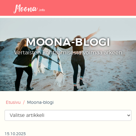
Avaa
navigaat
MOONA-BLOGI
Vertaisten kohtaamisesta voimaa arkeen
Etusivu
/
Moona-blogi
15.10.2025