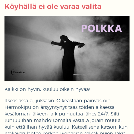
Köyhällä ei ole varaa valita
Kaikki on hyvin, kuuluu oikein hyvää!
Itseasiassa ei, juksasin. Oikeastaan päinvastoin.
Hermokipu on ärsyyntynyt taas töiden alkaessa
kesäloman jälkeen ja kipu huutaa lähes 24/7. Silti
tuntuu ihan mahdottomalta vastata jotain muuta,
kuin että ihan hyvää kuuluu. Kateellisena katson, kun
työkaveri lähtee kesken työpäivän selkäkipujen takia