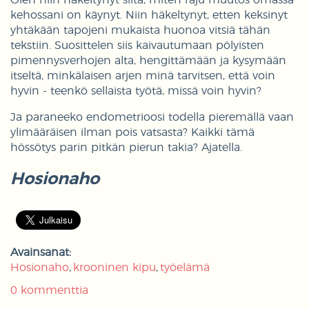
Olen niin häkeltynyt siitä, miten raju muutos omassa
kehossani on käynyt. Niin häkeltynyt, etten keksinyt
yhtäkään tapojeni mukaista huonoa vitsiä tähän
tekstiin. Suosittelen siis kaivautumaan pölyisten
pimennysverhojen alta, hengittämään ja kysymään
itseltä, minkälaisen arjen minä tarvitsen, että voin
hyvin - teenkö sellaista työtä, missä voin hyvin?
Ja paraneeko endometrioosi todella pieremällä vaan
ylimääräisen ilman pois vatsasta? Kaikki tämä
hössötys parin pitkän pierun takia? Ajatella.
Hosionaho
Avainsanat:
Hosionaho
krooninen kipu
työelämä
0 kommenttia