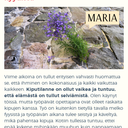
Viime aikoina on tullut erityisen vahvasti huomattua
se, että ihminen on kokonaisuus ja kaikki vaikuttaa
kaikkeen.
Kiputilanne on ollut vaikea ja tuntuu,
että elämästä on tullut selviämistä.
Olen käynyt
töissä, mutta työpäivät opettajana ovat olleet raskaita
kipujen kanssa. Työ on kuitenkin tietyllä tavalla melko
fyysistä ja työpäivän aikana tulee seistyä ja käveltyä,
mikä pahentaa kipuja. Kotiin tullessa tuntuu, ettei
enää kykene mihinkään muuhun kuin nappaamaan