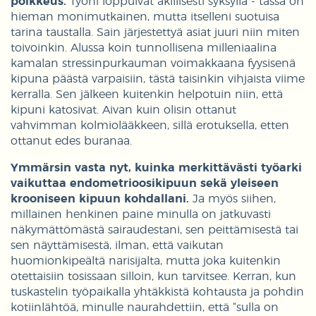
poikkeus.
Työni loppuivat äkillisesti syksyllä - tässä on
hieman monimutkainen, mutta itselleni suotuisa
tarina taustalla. Sain järjestettyä asiat juuri niin miten
toivoinkin. Alussa koin tunnollisena milleniaalina
kamalan stressinpurkauman voimakkaana fyysisenä
kipuna päästä varpaisiin, tästä taisinkin vihjaista viime
kerralla. Sen jälkeen kuitenkin helpotuin niin, että
kipuni katosivat. Aivan kuin olisin ottanut
vahvimman kolmiolääkkeen, sillä erotuksella, etten
ottanut edes buranaa.
Ymmärsin vasta nyt, kuinka merkittävästi työarki
vaikuttaa endometrioosikipuun sekä yleiseen
krooniseen kipuun kohdallani.
Ja myös siihen,
millainen henkinen paine minulla on jatkuvasti
näkymättömästä sairaudestani, sen peittämisestä tai
sen näyttämisestä, ilman, että vaikutan
huomionkipeältä narisijalta, mutta joka kuitenkin
otettaisiin tosissaan silloin, kun tarvitsee. Kerran, kun
tuskastelin työpaikalla yhtäkkistä kohtausta ja pohdin
kotiinlähtöä, minulle naurahdettiin, että “sulla on