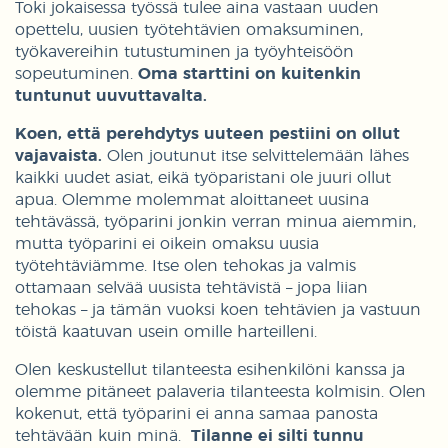
Toki jokaisessa työssä tulee aina vastaan uuden
opettelu, uusien työtehtävien omaksuminen,
työkavereihin tutustuminen ja työyhteisöön
sopeutuminen.
Oma starttini on kuitenkin
tuntunut uuvuttavalta.
Koen, että perehdytys uuteen pestiini on ollut
vajavaista.
Olen joutunut itse selvittelemään lähes
kaikki uudet asiat, eikä työparistani ole juuri ollut
apua. Olemme molemmat aloittaneet uusina
tehtävässä, työparini jonkin verran minua aiemmin,
mutta työparini ei oikein omaksu uusia
työtehtäviämme. Itse olen tehokas ja valmis
ottamaan selvää uusista tehtävistä – jopa liian
tehokas – ja tämän vuoksi koen tehtävien ja vastuun
töistä kaatuvan usein omille harteilleni.
Olen keskustellut tilanteesta esihenkilöni kanssa ja
olemme pitäneet palaveria tilanteesta kolmisin. Olen
kokenut, että työparini ei anna samaa panosta
tehtävään kuin minä.
Tilanne ei silti tunnu