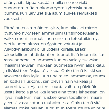
pitänyt sitä kipua kestää, muilla menee vielä
huonommin. Ja mokoma tyhmä yhteiskunnan
pummi, kun tarvitset sitä asumistukea selvitäksesi
vuokrasta.
Tämä on ensimmäinen syksy, kun oikeasti mietin
pystynkö nykyiseen ammattiini tanssinopettajana.
Vaikka moni ammatillinen unelma toteutuikin nyt
heti kauden alussa, on fyysinen vointini ja
vulvodyniakipuni ollut todella kuralla. Lisäksi
taloudellinen ahdinkoni on tuonut lisää kuormitusta;
tanssinopettajan ammatti kun on vielä yleisestikin
maailmankuvani mukaan Suomessa hyvin alipalkattu
ja lisäksi teen "vajaata" viikkoa. Onko tämä kaikki sen
arvoista? Olen kyllä juuri unelmieni ammatissa, mutta
en koskaan uskonut sen olevan näin vaikeaa ja
kuormittavaa. Ajatusteni suunta vaihtuu päivittäin
useita kertoja ja vaikka lähes aina töistä lähtiessäni on
hyvä mieli kun menin, iskee kivun todellinen määrä
yleensä vasta kotona rauhoittuessa. Onko tämä sitä
elämää jonka haluan; suoriudun töistä, mutta vointini