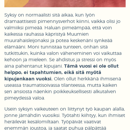
Syksy on normaalisti sitä aikaa, kun lyön
dramaattisesti pimennysverhot kiinni, vaikka olisi jo
valmiiksi pimeää. Haluan pimeämpää, että voin
kaikessa rauhassa käpristyä Muumien
muurahaisleijonaksi ja potea keskenäni synkeää
elämääni. Moni tunnistaa tunteen, onhan sitä
tutkittukin, kuinka valon väheneminen voi vaikuttaa
kehoon ja mieleen. Se ahdistus ja stressi on myös
aina pahentanut kipujani.
Tämä vuosi ei ole ollut
helppo, ei tapahtumien, eikä sitä myötä
kipujenkaan vuoksi.
Olen ollut herkkänä ihmisenä
useassa traumatisoivassa tilanteessa, mutta kaiken
sen ansiosta näenkin poikkeuksellisesti alkutalven
pimeydessä valoa.
Usein syksyn vaikeuteen on liittynyt työ kaupan alalla,
jonne jämähdin vuosiksi. Työtahti kiihtyy, kun ihmiset
heräilevät kesälomiltaan. Työpäivät vaativat
enemmän joustoa, ja saatat puhua pälpättää