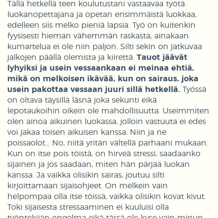
Tällä hetkellä teen koulutustani vastaavaa työtä
luokanopettajana ja opetan ensimmäistä luokkaa,
edelleen siis melko pieniä lapsia. Työ on kuitenkin
fyysisesti hieman vähemmän raskasta, ainakaan
kumartelua ei ole niin paljon. Silti sekin on jatkuvaa
jalkojen päällä olemista ja kiirettä.
Tauot jäävät
lyhyiksi ja usein vessaankaan ei meinaa ehtiä,
mikä on melkoisen ikävää, kun on sairaus, joka
usein pakottaa vessaan juuri sillä hetkellä.
Työssä
on oltava täysillä läsnä joka sekunti eikä
lepotaukoihin oikein ole mahdollisuutta. Useimmiten
olen ainoa aikuinen luokassa, jolloin vastuuta ei edes
voi jakaa toisen aikuisen kanssa. Niin ja ne
poissaolot… No, niitä yritän vältellä parhaani mukaan.
Kun on itse pois töistä, on hirveä stressi, saadaanko
sijainen ja jos saadaan, miten hän pärjää luokan
kanssa. Ja vaikka olisikin sairas, joutuu silti
kirjoittamaan sijaisohjeet. On melkein vain
helpompaa olla itse töissä, vaikka olisikin kovat kivut.
Toki sijaisesta stressaaminen ei kuuluisi olla
työntekijän ongelma eikä tässä ole kyse vain minun