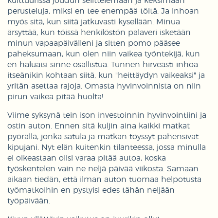
kulttuurissa joudun selittelemään ja keksimään
perusteluja, miksi en tee enempää töitä. Ja inhoan
myös sitä, kun siitä jatkuvasti kysellään. Minua
ärsyttää, kun töissä henkilöstön palaveri isketään
minun vapaapäivälleni ja sitten pomo pääsee
paheksumaan, kun olen niin vaikea työntekijä, kun
en haluaisi sinne osallistua. Tunnen hirveästi inhoa
itseänikin kohtaan siitä, kun "heittäydyn vaikeaksi" ja
yritän asettaa rajoja. Omasta hyvinvoinnista on niin
pirun vaikea pitää huolta!
Viime syksynä tein ison investoinnin hyvinvointiini ja
ostin auton. Ennen sitä kuljin aina kaikki matkat
pyörällä, jonka satula ja matkan töyssyt pahensivat
kipujani. Nyt elän kuitenkin tilanteessa, jossa minulla
ei oikeastaan olisi varaa pitää autoa, koska
työskentelen vain ne neljä päivää viikosta. Samaan
aikaan tiedän, että ilman auton tuomaa helpotusta
työmatkoihin en pystyisi edes tähän neljään
työpäivään.