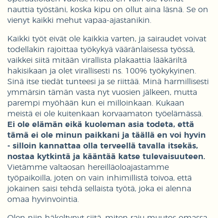
nauttia työstäni, koska kipu on ollut aina läsnä. Se on
vienyt kaikki mehut vapaa-ajastanikin.
Kaikki työt eivät ole kaikkia varten, ja sairaudet voivat
todellakin rajoittaa työkykyä vääränlaisessa työssä,
vaikkei siitä mitään virallista plakaattia lääkäriltä
hakisikaan ja olet virallisesti ns. 100% työkykyinen.
Sinä itse tiedät tunteesi ja se riittää. Minä harmillisesti
ymmärsin tämän vasta nyt vuosien jälkeen, mutta
parempi myöhään kun ei milloinkaan. Kukaan
meistä ei ole kuitenkaan korvaamaton työelämässä.
Ei ole elämän eikä kuoleman asia todeta, että
tämä ei ole minun paikkani ja täällä en voi hyvin
- silloin kannattaa olla terveellä tavalla itsekäs,
nostaa kytkintä ja kääntää katse tulevaisuuteen.
Vietämme valtaosan hereilläoloajastamme
työpaikoilla, joten on vain inhimillistä toivoa, että
jokainen saisi tehdä sellaista työtä, joka ei alenna
omaa hyvinvointia.