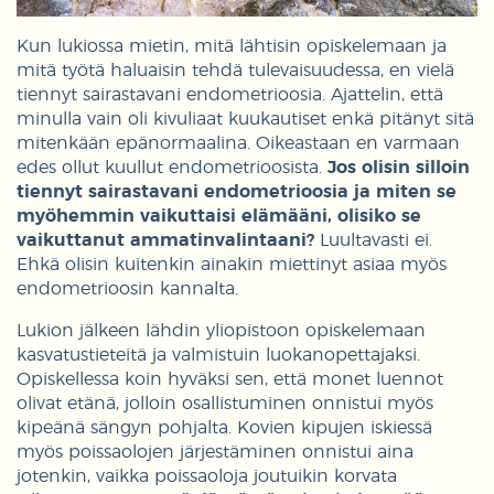
Kun lukiossa mietin, mitä lähtisin opiskelemaan ja
mitä työtä haluaisin tehdä tulevaisuudessa, en vielä
tiennyt sairastavani endometrioosia. Ajattelin, että
minulla vain oli kivuliaat kuukautiset enkä pitänyt sitä
mitenkään epänormaalina. Oikeastaan en varmaan
edes ollut kuullut endometrioosista.
Jos olisin silloin
tiennyt sairastavani endometrioosia ja miten se
myöhemmin vaikuttaisi elämääni, olisiko se
vaikuttanut ammatinvalintaani?
Luultavasti ei.
Ehkä olisin kuitenkin ainakin miettinyt asiaa myös
endometrioosin kannalta.
Lukion jälkeen lähdin yliopistoon opiskelemaan
kasvatustieteitä ja valmistuin luokanopettajaksi.
Opiskellessa koin hyväksi sen, että monet luennot
olivat etänä, jolloin osallistuminen onnistui myös
kipeänä sängyn pohjalta. Kovien kipujen iskiessä
myös poissaolojen järjestäminen onnistui aina
jotenkin, vaikka poissaoloja joutuikin korvata