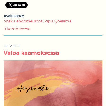
Avainsanat:
Ansku
endometrioosi
kipu
työelämä
0 kommenttia
06.12.2023
Valoa kaamoksessa