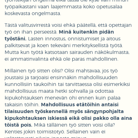
työpaikastani vaan laajemmasta koko opetusalaa
koskevasta ongelmasta.
Tästä valitusvirrestä voisi ehkä päätellä, että opettajan
työ on ihan perseestä.
Minä kuitenkin pidän
työstäni.
Lasten innostus, onnistumiset ja aitous
palkitsevat ja koen tekeväni merkityksellistä työtä.
Mutta kun työtä katsotaan sairauden näkökulmasta,
ei ammatinvalinta ehkä ole paras mahdollinen.
Millainen työ sitten olisi? Olisi mahtavaa, jos työ
joustaisi ja tarjoaisi ensinnäkin mahdollisuuden
kunnollisiin taukoihin tai tarvittaessa olisi esimerkiksi
mahdollisuus maata hetki sohvalla ja odottaa
kipukohtauksen menevän ohi ennen kuin palaa
takaisin töihin.
Mahdollisuus etätöihin antaisi
tilaisuuden työskennellä myös sängynpohjalta
kipukohtauksen iskiessä eikä olisi pakko olla aina
töistä pois.
Mikä tälläinen työ sitten voisi olla?
Kenties jokin toimistotyö. Sellainen vain ei