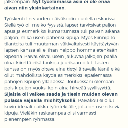
jälkeenpäin.
Nyt työelämässä asia ei ole enää
aivan niin yksinkertainen.
Työskentelin vuoden päiväkodin puolella eskarissa.
Siellä työ oli melko fyysistä: lapset tarvitsivat paljon
apua ja esimerkiksi kumartumista tuli päivän aikana
paljon, mikä usein pahensi kipuja. Myös kiinnipito-
tilanteita tuli muutaman väkivaltaisesti käyttäytyvän
lapsen kanssa eli ei ihan helppo homma etenkään
kipeänä. Päivät olivat usein jatkuvaa jalkojen päällä
oloa, kiirettä eikä taukoja juurikaan ollut. Lasten
kanssa on myös oltava aina tietyllä tavalla läsnä eikä
ollut mahdollista käydä esimerkiksi lepäilemässä
pahojen kipujen yllättäessä. Joutuessani olemaan
pois kipujen vuoksi koin aina hirveää syyllisyyttä.
Sijaisia oli vaikea saada ja tiesin muiden olevan
pulassa vajaalla miehityksellä.
Päiväkoti ei ollut
kovin ideaali paikka työntekijälle, jolla on usein kovia
kipuja. Vieläkin raskaampaa olisi varmasti
pienempien ryhmässä.