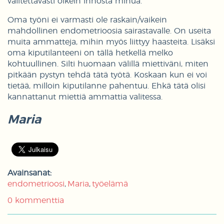
valitettavasti oikein innosta minua.
Oma työni ei varmasti ole raskain/vaikein
mahdollinen endometrioosia sairastavalle. On useita
muita ammatteja, mihin myös liittyy haasteita. Lisäksi
oma kiputilanteeni on tällä hetkellä melko
kohtuullinen. Silti huomaan välillä miettiväni, miten
pitkään pystyn tehdä tätä työtä. Koskaan kun ei voi
tietää, milloin kiputilanne pahentuu. Ehkä tätä olisi
kannattanut miettiä ammattia valitessa.
Maria
Avainsanat:
endometrioosi
Maria
työelämä
0 kommenttia