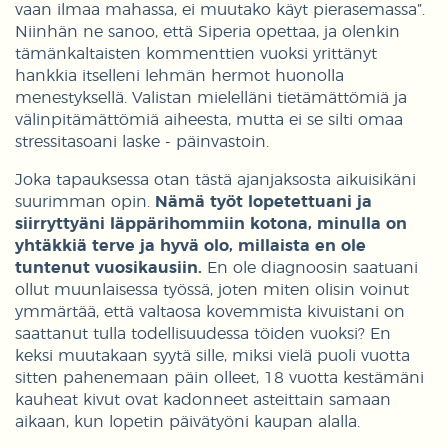
vaan ilmaa mahassa, ei muutako käyt pierasemassa”.
Niinhän ne sanoo, että Siperia opettaa, ja olenkin
tämänkaltaisten kommenttien vuoksi yrittänyt
hankkia itselleni lehmän hermot huonolla
menestyksellä. Valistan mielelläni tietämättömiä ja
välinpitämättömiä aiheesta, mutta ei se silti omaa
stressitasoani laske - päinvastoin.
Joka tapauksessa otan tästä ajanjaksosta aikuisikäni
suurimman opin.
Nämä työt lopetettuani ja
siirryttyäni läppärihommiin kotona, minulla on
yhtäkkiä terve ja hyvä olo, millaista en ole
tuntenut vuosikausiin.
En ole diagnoosin saatuani
ollut muunlaisessa työssä, joten miten olisin voinut
ymmärtää, että valtaosa kovemmista kivuistani on
saattanut tulla todellisuudessa töiden vuoksi? En
keksi muutakaan syytä sille, miksi vielä puoli vuotta
sitten pahenemaan päin olleet, 18 vuotta kestämäni
kauheat kivut ovat kadonneet asteittain samaan
aikaan, kun lopetin päivätyöni kaupan alalla.