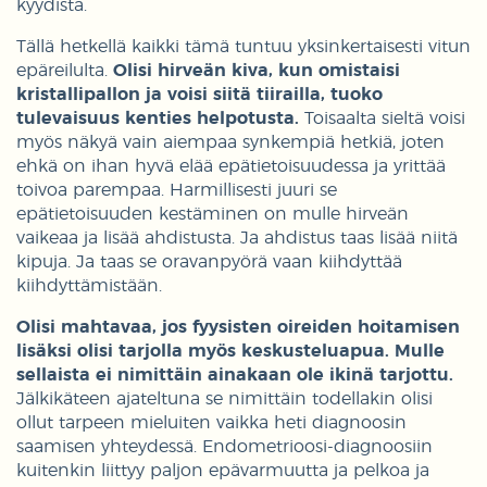
kyydistä.
Tällä hetkellä kaikki tämä tuntuu yksinkertaisesti vitun
epäreilulta.
Olisi hirveän kiva, kun omistaisi
kristallipallon ja voisi siitä tiirailla, tuoko
tulevaisuus kenties helpotusta.
Toisaalta sieltä voisi
myös näkyä vain aiempaa synkempiä hetkiä, joten
ehkä on ihan hyvä elää epätietoisuudessa ja yrittää
toivoa parempaa. Harmillisesti juuri se
epätietoisuuden kestäminen on mulle hirveän
vaikeaa ja lisää ahdistusta. Ja ahdistus taas lisää niitä
kipuja. Ja taas se oravanpyörä vaan kiihdyttää
kiihdyttämistään.
Olisi mahtavaa, jos fyysisten oireiden hoitamisen
lisäksi olisi tarjolla myös keskusteluapua. Mulle
sellaista ei nimittäin ainakaan ole ikinä tarjottu.
Jälkikäteen ajateltuna se nimittäin todellakin olisi
ollut tarpeen mieluiten vaikka heti diagnoosin
saamisen yhteydessä. Endometrioosi-diagnoosiin
kuitenkin liittyy paljon epävarmuutta ja pelkoa ja