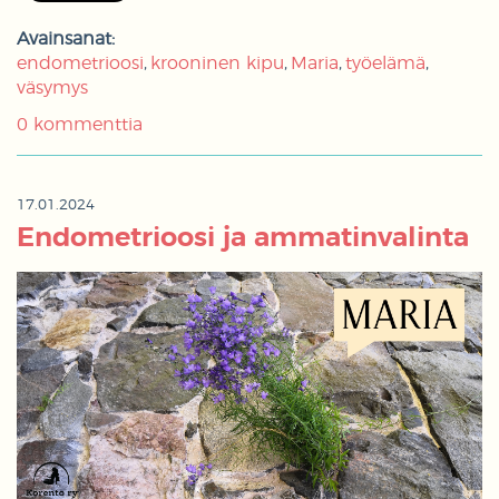
Avainsanat:
endometrioosi
krooninen kipu
Maria
työelämä
väsymys
0 kommenttia
17.01.2024
Endometrioosi ja ammatinvalinta