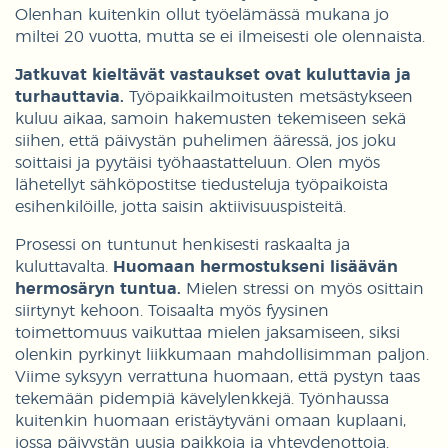
Olenhan kuitenkin ollut työelämässä mukana jo
miltei 20 vuotta, mutta se ei ilmeisesti ole olennaista.
Jatkuvat kieltävät vastaukset ovat kuluttavia ja
turhauttavia.
Työpaikkailmoitusten metsästykseen
kuluu aikaa, samoin hakemusten tekemiseen sekä
siihen, että päivystän puhelimen ääressä, jos joku
soittaisi ja pyytäisi työhaastatteluun. Olen myös
lähetellyt sähköpostitse tiedusteluja työpaikoista
esihenkilöille, jotta saisin aktiivisuuspisteitä.
Prosessi on tuntunut henkisesti raskaalta ja
kuluttavalta.
Huomaan hermostukseni lisäävän
hermosäryn tuntua.
Mielen stressi on myös osittain
siirtynyt kehoon. Toisaalta myös fyysinen
toimettomuus vaikuttaa mielen jaksamiseen, siksi
olenkin pyrkinyt liikkumaan mahdollisimman paljon.
Viime syksyyn verrattuna huomaan, että pystyn taas
tekemään pidempiä kävelylenkkejä. Työnhaussa
kuitenkin huomaan eristäytyväni omaan kuplaani,
jossa päivystän uusia paikkoja ja yhteydenottoja.