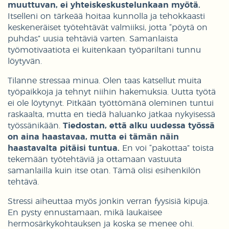
muuttuvan, ei yhteiskeskustelunkaan myötä.
Itselleni on tärkeää hoitaa kunnolla ja tehokkaasti
keskeneräiset työtehtävät valmiiksi, jotta “pöytä on
puhdas” uusia tehtäviä varten. Samanlaista
työmotivaatiota ei kuitenkaan työpariltani tunnu
löytyvän.
Tilanne stressaa minua. Olen taas katsellut muita
työpaikkoja ja tehnyt niihin hakemuksia. Uutta työtä
ei ole löytynyt. Pitkään työttömänä oleminen tuntui
raskaalta, mutta en tiedä haluanko jatkaa nykyisessä
työssänikään.
Tiedostan, että alku uudessa työssä
on aina haastavaa, mutta ei tämän näin
haastavalta pitäisi tuntua.
En voi “pakottaa” toista
tekemään työtehtäviä ja ottamaan vastuuta
samanlailla kuin itse otan. Tämä olisi esihenkilön
tehtävä.
Stressi aiheuttaa myös jonkin verran fyysisiä kipuja.
En pysty ennustamaan, mikä laukaisee
hermosärkykohtauksen ja koska se menee ohi.