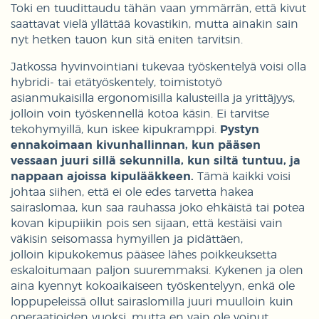
Toki en tuudittaudu tähän vaan ymmärrän, että kivut
saattavat vielä yllättää kovastikin, mutta ainakin sain
nyt hetken tauon kun sitä eniten tarvitsin.
Jatkossa hyvinvointiani tukevaa työskentelyä voisi olla
hybridi- tai etätyöskentely, toimistotyö
asianmukaisilla ergonomisilla kalusteilla ja yrittäjyys,
jolloin voin työskennellä kotoa käsin. Ei tarvitse
tekohymyillä, kun iskee kipukramppi.
Pystyn
ennakoimaan kivunhallinnan, kun pääsen
vessaan juuri sillä sekunnilla, kun siltä tuntuu, ja
nappaan ajoissa kipulääkkeen.
Tämä kaikki voisi
johtaa siihen, että ei ole edes tarvetta hakea
sairaslomaa, kun saa rauhassa joko ehkäistä tai potea
kovan kipupiikin pois sen sijaan, että kestäisi vain
väkisin seisomassa hymyillen ja pidättäen,
jolloin kipukokemus pääsee lähes poikkeuksetta
eskaloitumaan paljon suuremmaksi. Kykenen ja olen
aina kyennyt kokoaikaiseen työskentelyyn, enkä ole
loppupeleissä ollut sairaslomilla juuri muulloin kuin
operaatioiden vuoksi, mutta en vain ole voinut