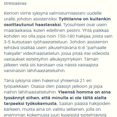
stressaavaa.
Kerroin viime syksynä valmistumisestani uudelle
uralle, johdon assistentiksi.
Työtilanne on kuitenkin
osoittautunut haastavaksi.
Työsuhteet ovat usein
määräaikaisia, kuten edellinen pestini. Yhtä paikkaa
kohden voi olla jopa noin 150–180 hakijaa, joista vain
3–5 kutsutaan työhaastatteluun. Johdon assistentin
tehtävä sisältää usein alkutehtävänä 6–8 “parhaalle
hakijalle” videohaastattelun, jossa pitää itse videoida
vastaukset esitettyihin alkukysymyksiin. Tämän
jälkeen vielä siis karsitaan osa näistä vastaajista
varsinaisiin lähihaastatteluihin.
Tänä syksynä olen hakenut yhteensä 21 eri
työpaikkaan. Osassa olen päässyt jatkoon ja jopa
näihin lähihaastatteluihin.
Yleensä homma on aina
tyssännyt siihen, että minulla ei ole tältä alalta
tarpeeksi työkokemusta.
Saatan päästä hakijoiden
kärkeen, mutta aina on valittu sellainen, jolla on
enemmän kokemusta juuri kyseisistä työtehtävistä.