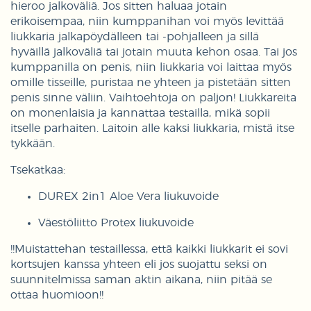
hieroo jalkoväliä. Jos sitten haluaa jotain
erikoisempaa, niin kumppanihan voi myös levittää
liukkaria jalkapöydälleen tai -pohjalleen ja sillä
hyväillä jalkoväliä tai jotain muuta kehon osaa. Tai jos
kumppanilla on penis, niin liukkaria voi laittaa myös
omille tisseille, puristaa ne yhteen ja pistetään sitten
penis sinne väliin. Vaihtoehtoja on paljon! Liukkareita
on monenlaisia ja kannattaa testailla, mikä sopii
itselle parhaiten. Laitoin alle kaksi liukkaria, mistä itse
tykkään.
Tsekatkaa:
DUREX 2in1 Aloe Vera liukuvoide
Väestöliitto Protex liukuvoide
!!Muistattehan testaillessa, että kaikki liukkarit ei sovi
kortsujen kanssa yhteen eli jos suojattu seksi on
suunnitelmissa saman aktin aikana, niin pitää se
ottaa huomioon!!