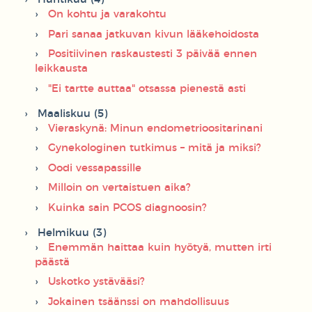
On kohtu ja varakohtu
Pari sanaa jatkuvan kivun lääkehoidosta
Positiivinen raskaustesti 3 päivää ennen
leikkausta
"Ei tartte auttaa" otsassa pienestä asti
Maaliskuu (5)
Vieraskynä: Minun endometrioositarinani
Gynekologinen tutkimus – mitä ja miksi?
Oodi vessapassille
Milloin on vertaistuen aika?
Kuinka sain PCOS diagnoosin?
Helmikuu (3)
Enemmän haittaa kuin hyötyä, mutten irti
päästä
Uskotko ystävääsi?
Jokainen tsäänssi on mahdollisuus