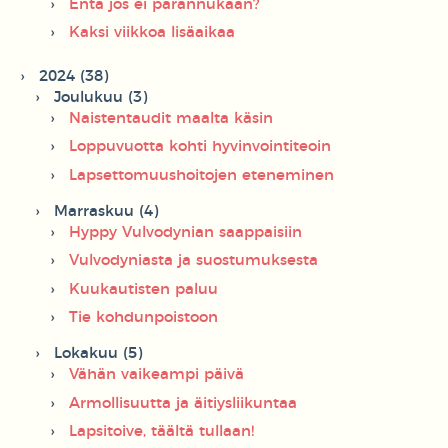
Entä jos ei parannukaan?
Kaksi viikkoa lisäaikaa
2024 (38)
Joulukuu (3)
Naistentaudit maalta käsin
Loppuvuotta kohti hyvinvointiteoin
Lapsettomuushoitojen eteneminen
Marraskuu (4)
Hyppy Vulvodynian saappaisiin
Vulvodyniasta ja suostumuksesta
Kuukautisten paluu
Tie kohdunpoistoon
Lokakuu (5)
Vähän vaikeampi päivä
Armollisuutta ja äitiysliikuntaa
Lapsitoive, täältä tullaan!