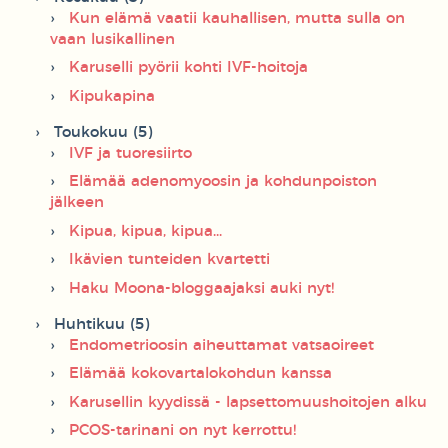
Kun elämä vaatii kauhallisen, mutta sulla on
vaan lusikallinen
Karuselli pyörii kohti IVF-hoitoja
Kipukapina
Toukokuu (5)
IVF ja tuoresiirto
Elämää adenomyoosin ja kohdunpoiston
jälkeen
Kipua, kipua, kipua...
Ikävien tunteiden kvartetti
Haku Moona-bloggaajaksi auki nyt!
Huhtikuu (5)
Endometrioosin aiheuttamat vatsaoireet
Elämää kokovartalokohdun kanssa
Karusellin kyydissä - lapsettomuushoitojen alku
PCOS-tarinani on nyt kerrottu!