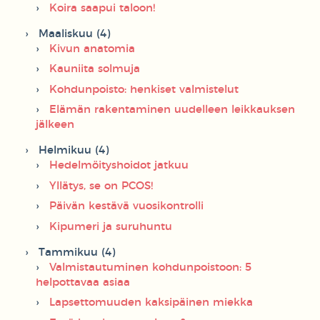
Koira saapui taloon!
Maaliskuu (4)
Kivun anatomia
Kauniita solmuja
Kohdunpoisto: henkiset valmistelut
Elämän rakentaminen uudelleen leikkauksen
jälkeen
Helmikuu (4)
Hedelmöityshoidot jatkuu
Yllätys, se on PCOS!
Päivän kestävä vuosikontrolli
Kipumeri ja suruhuntu
Tammikuu (4)
Valmistautuminen kohdunpoistoon: 5
helpottavaa asiaa
Lapsettomuuden kaksipäinen miekka