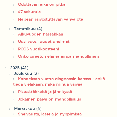
Odottavan aika on pitkä
47 sekuntia
Häpeän raivostuttavan vahva ote
Tammikuu (4)
Alkuvuoden hässäkkää
Uusi vuosi, uudet unelmat
PCOS-vuosikoosteeni
Onko oireeton elämä ainoa mahdollinen?
2025 (41)
Joulukuu (3)
Kahdeksan vuotta diagnoosin kanssa - enkä
tiedä vieläkään, mikä minua vaivaa
Pistoslääkkeitä ja jännitystä
Jokainen päivä on mahdollisuus
Marraskuu (4)
Sheivausta, laseria ja nyppimistä