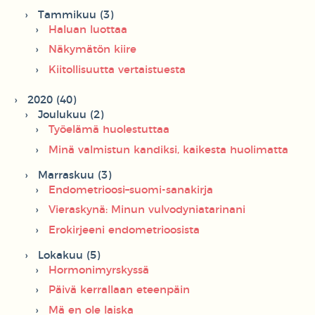
Tammikuu (3)
Haluan luottaa
Näkymätön kiire
Kiitollisuutta vertaistuesta
2020 (40)
Joulukuu (2)
Työelämä huolestuttaa
Minä valmistun kandiksi, kaikesta huolimatta
Marraskuu (3)
Endometrioosi–suomi-sanakirja
Vieraskynä: Minun vulvodyniatarinani
Erokirjeeni endometrioosista
Lokakuu (5)
Hormonimyrskyssä
Päivä kerrallaan eteenpäin
Mä en ole laiska