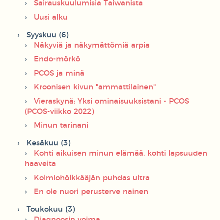
Sairauskuulumisia Taiwanista
Uusi alku
Syyskuu (6)
Näkyviä ja näkymättömiä arpia
Endo-mörkö
PCOS ja minä
Kroonisen kivun "ammattilainen"
Vieraskynä: Yksi ominaisuuksistani - PCOS
(PCOS-viikko 2022)
Minun tarinani
Kesäkuu (3)
Kohti aikuisen minun elämää, kohti lapsuuden
haaveita
Kolmiohölkkääjän puhdas ultra
En ole nuori perusterve nainen
Toukokuu (3)
Diagnoosin voima