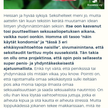
Heissan ja hyvää syksyä. Seksihelteet meni jo, mutta
aattelin tän kuun tekstiin kerätä muutaman idean
liittyen yhdynnättömään seksiin.
Itse oon kasvanut
tosi puutteellisen seksuaaliopetuksen aikana,
vaikka nuori oonkin.
Homma oli tasoo “näin
käytät kondomia” ja “tässä 3 eri
ehkäisyvaihtoehtoa naisille”, sivumainintana, että
seksitaudit tarttuu myös suuseksistä. Tän takia
on ollu oma projektinsa, että opin pois sellasesta
super penis- ja yhdyntäkeskeisestä
ajatusmallista.
Enkä nyt väitä, että peniksissä tai
yhdynnässä olis mitään vikaa, you know. Pointti on,
että rajottamalla omaa seksikäsitystä sulki iteltään
pois aika monia tapoja ilmasta omaa
seksuaalisuuttaan ja saada seksuaalista nautintoo. On
ollu ihan kiva löytää vaihtoehtosia juttuja, jotka ei
aiheuta kipua ja sitä kautta ei aiheuta stressiä. Mutta
loppukädessä jokanen tekee makkarissaan, mitä ite