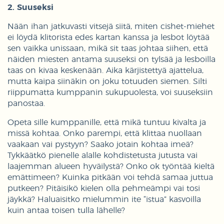
2. Suuseksi
Nään ihan jatkuvasti vitsejä siitä, miten cishet-miehet
ei löydä klitorista edes kartan kanssa ja lesbot löytää
sen vaikka unissaan, mikä sit taas johtaa siihen, että
näiden miesten antama suuseksi on tylsää ja lesboilla
taas on kivaa keskenään. Aika kärjistettyä ajattelua,
mutta kaipa siinäkin on joku totuuden siemen. Silti
riippumatta kumppanin sukupuolesta, voi suuseksiin
panostaa.
Opeta sille kumppanille, että mikä tuntuu kivalta ja
missä kohtaa. Onko parempi, että klittaa nuollaan
vaakaan vai pystyyn? Saako jotain kohtaa imeä?
Tykkäätkö pienelle alalle kohdistetusta jutusta vai
laajemman alueen hyväilystä? Onko ok työntää kieltä
emättimeen? Kuinka pitkään voi tehdä samaa juttua
putkeen? Pitäisikö kielen olla pehmeämpi vai tosi
jäykkä? Haluaisitko mielummin ite “istua” kasvoilla
kuin antaa toisen tulla lähelle?