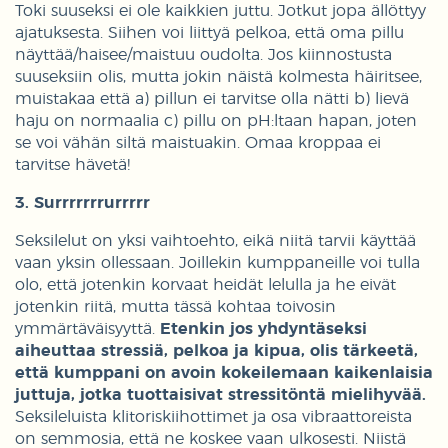
Toki suuseksi ei ole kaikkien juttu. Jotkut jopa ällöttyy
ajatuksesta. Siihen voi liittyä pelkoa, että oma pillu
näyttää/haisee/maistuu oudolta. Jos kiinnostusta
suuseksiin olis, mutta jokin näistä kolmesta häiritsee,
muistakaa että a) pillun ei tarvitse olla nätti b) lievä
haju on normaalia c) pillu on pH:ltaan hapan, joten
se voi vähän siltä maistuakin. Omaa kroppaa ei
tarvitse hävetä!
3. Surrrrrrrurrrrr
Seksilelut on yksi vaihtoehto, eikä niitä tarvii käyttää
vaan yksin ollessaan. Joillekin kumppaneille voi tulla
olo, että jotenkin korvaat heidät lelulla ja he eivät
jotenkin riitä, mutta tässä kohtaa toivosin
ymmärtäväisyyttä.
Etenkin jos yhdyntäseksi
aiheuttaa stressiä, pelkoa ja kipua, olis tärkeetä,
että kumppani on avoin kokeilemaan kaikenlaisia
juttuja, jotka tuottaisivat stressitöntä mielihyvää.
Seksileluista klitoriskiihottimet ja osa vibraattoreista
on semmosia, että ne koskee vaan ulkosesti. Niistä