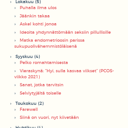
Lokakuu (5)
Puhalla ilma ulos
Jäänkin takaa
Askel kohti jonoa
Ideoita yhdynnättömään seksiin pillullisille
Matka endometrioosin parissa
sukupuolivähemmistöläisenä
Syyskuu (4)
Pelko romahtamisesta
Vieraskynä: ”Hyi, sulla kasvaa viikset” (PCOS-
viikko 2021)
Sanat, jotka tarvitsin
Selviytyjältä toiselle
Toukokuu (2)
Farewell
Siinä on vuori, nyt kiivetään
Huhtikuu (4)