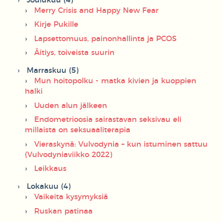
Joulukuu (4)
Merry Crisis and Happy New Fear
Kirje Pukille
Lapsettomuus, painonhallinta ja PCOS
Äitiys, toiveista suurin
Marraskuu (5)
Mun hoitopolku - matka kivien ja kuoppien
halki
Uuden alun jälkeen
Endometrioosia sairastavan seksivau eli
millaista on seksuaaliterapia
Vieraskynä: Vulvodynia – kun istuminen sattuu
(Vulvodyniaviikko 2022)
Leikkaus
Lokakuu (4)
Vaikeita kysymyksiä
Ruskan patinaa