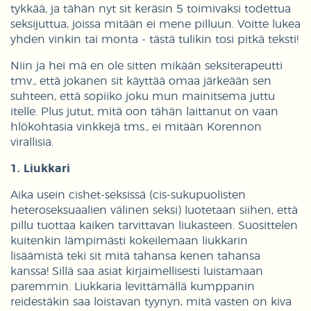
tykkää, ja tähän nyt sit keräsin 5 toimivaksi todettua
seksijuttua, joissa mitään ei mene pilluun. Voitte lukea
yhden vinkin tai monta - tästä tulikin tosi pitkä teksti!
Niin ja hei mä en ole sitten mikään seksiterapeutti
tmv., että jokanen sit käyttää omaa järkeään sen
suhteen, että sopiiko joku mun mainitsema juttu
itelle. Plus jutut, mitä oon tähän laittanut on vaan
hlökohtasia vinkkejä tms., ei mitään Korennon
virallisia.
1. Liukkari
Aika usein cishet-seksissä (cis-sukupuolisten
heteroseksuaalien välinen seksi) luotetaan siihen, että
pillu tuottaa kaiken tarvittavan liukasteen. Suosittelen
kuitenkin lämpimästi kokeilemaan liukkarin
lisäämistä teki sit mitä tahansa kenen tahansa
kanssa! Sillä saa asiat kirjaimellisesti luistamaan
paremmin. Liukkaria levittämällä kumppanin
reidestäkin saa loistavan tyynyn, mitä vasten on kiva