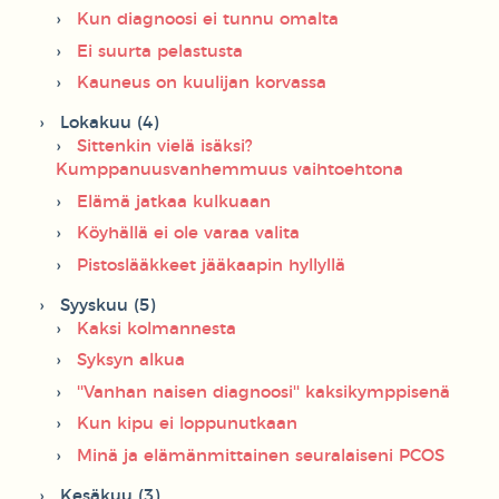
Kun diagnoosi ei tunnu omalta
Ei suurta pelastusta
Kauneus on kuulijan korvassa
Lokakuu (4)
Sittenkin vielä isäksi?
Kumppanuusvanhemmuus vaihtoehtona
Elämä jatkaa kulkuaan
Köyhällä ei ole varaa valita
Pistoslääkkeet jääkaapin hyllyllä
Syyskuu (5)
Kaksi kolmannesta
Syksyn alkua
''Vanhan naisen diagnoosi'' kaksikymppisenä
Kun kipu ei loppunutkaan
Minä ja elämänmittainen seuralaiseni PCOS
Kesäkuu (3)