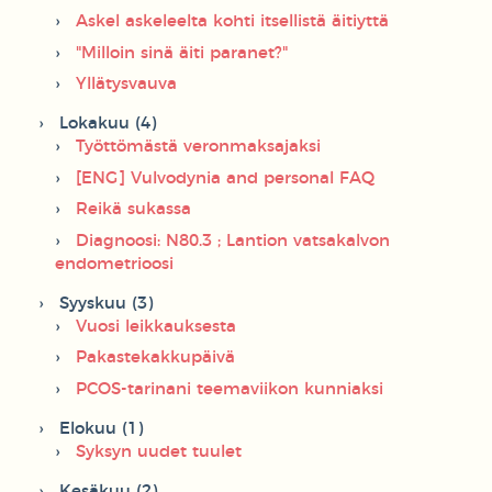
Askel askeleelta kohti itsellistä äitiyttä
"Milloin sinä äiti paranet?"
Yllätysvauva
Lokakuu (4)
Työttömästä veronmaksajaksi
[ENG] Vulvodynia and personal FAQ
Reikä sukassa
Diagnoosi: N80.3 ; Lantion vatsakalvon
endometrioosi
Syyskuu (3)
Vuosi leikkauksesta
Pakastekakkupäivä
PCOS-tarinani teemaviikon kunniaksi
Elokuu (1)
Syksyn uudet tuulet
Kesäkuu (2)