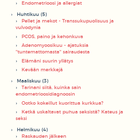
Endometrioosi ja allergiat
Huhtikuu (5)
Pellet ja mekot - Transsukupuolisuus ja
vulvodynia
PCOS, paino ja kehonkuva
Adenomyoosikuu - ajatuksia
''tuntemattomasta'' sairaudesta
Elämäni suurin yllätys
Kevään merkkejä
Maaliskuu (3)
Tarinani siitä, kuinka sain
endometrioosidiagnoosin
Ootko kokeillut kuorittua kurkkua?
Ketkä uskaltavat puhua seksistä? Kateus ja
seksi
Helmikuu (4)
Raskauden jälkeen