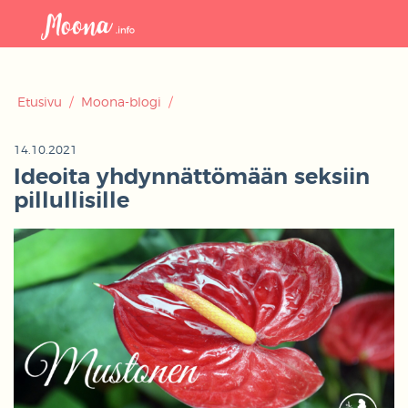
Avaa
navigaat
Etusivu
/
Moona-blogi
/
14.10.2021
Ideoita yhdynnättömään seksiin
pillullisille