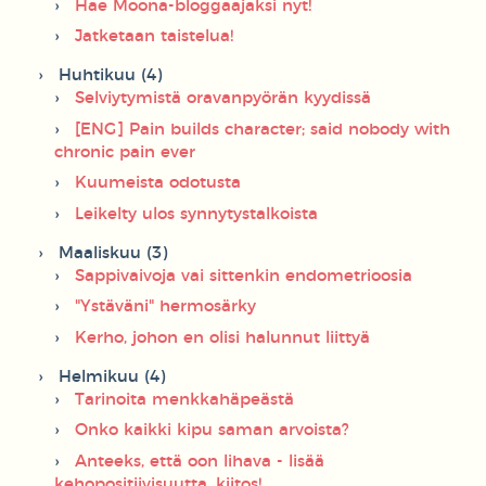
Hae Moona-bloggaajaksi nyt!
Jatketaan taistelua!
Huhtikuu (4)
Selviytymistä oravanpyörän kyydissä
[ENG] Pain builds character; said nobody with
chronic pain ever
Kuumeista odotusta
Leikelty ulos synnytystalkoista
Maaliskuu (3)
Sappivaivoja vai sittenkin endometrioosia
"Ystäväni" hermosärky
Kerho, johon en olisi halunnut liittyä
Helmikuu (4)
Tarinoita menkkahäpeästä
Onko kaikki kipu saman arvoista?
Anteeks, että oon lihava - lisää
kehopositiivisuutta, kiitos!