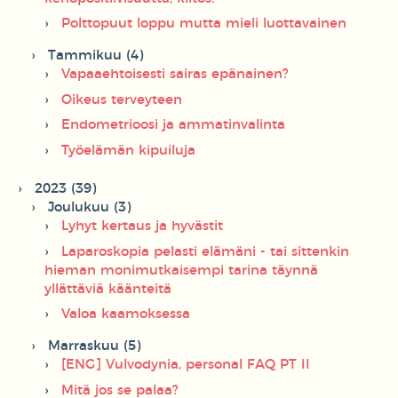
Polttopuut loppu mutta mieli luottavainen
Tammikuu (4)
Vapaaehtoisesti sairas epänainen?
Oikeus terveyteen
Endometrioosi ja ammatinvalinta
Työelämän kipuiluja
2023 (39)
Joulukuu (3)
Lyhyt kertaus ja hyvästit
Laparoskopia pelasti elämäni - tai sittenkin
hieman monimutkaisempi tarina täynnä
yllättäviä käänteitä
Valoa kaamoksessa
Marraskuu (5)
[ENG] Vulvodynia, personal FAQ PT II
Mitä jos se palaa?