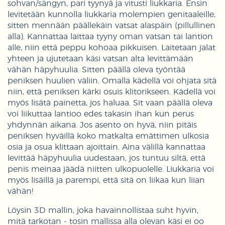
sohvan/sängyn, pari tyynyä ja vitusti liukkaria. Ensin
levitetään kunnolla liukkaria molempien genitaaleille,
sitten mennään päällekäin vatsat alaspäin (pillullinen
alla). Kannattaa laittaa tyyny oman vatsan tai lantion
alle, niin että peppu kohoaa pikkuisen. Laitetaan jalat
yhteen ja ujutetaan käsi vatsan alta levittämään
vähän häpyhuulia. Sitten päällä oleva työntää
peniksen huulien väliin. Omalla kädellä voi ohjata sitä
niin, että peniksen kärki osuis klitorikseen. Kädellä voi
myös lisätä painetta, jos haluaa. Sit vaan päällä oleva
voi liikuttaa lantioo edes takasin ihan kun perus
yhdynnän aikana. Jos asento on hyvä, niin pitäis
peniksen hyväillä koko matkalta emättimen ulkosia
osia ja osua klittaan ajoittain. Aina välillä kannattaa
levittää häpyhuulia uudestaan, jos tuntuu siltä, että
penis meinaa jäädä niitten ulkopuolelle. Liukkaria voi
myös lisäillä ja parempi, että sitä on liikaa kun liian
vähän!
Löysin 3D mallin, joka havainnollistaa suht hyvin,
mitä tarkotan - tosin mallissa alla olevan käsi ei oo