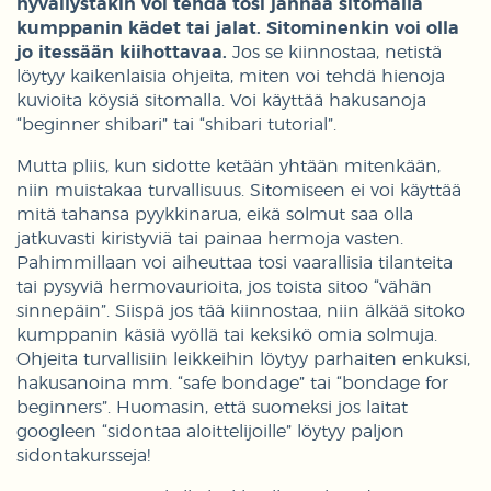
hyväilystäkin voi tehdä tosi jännää sitomalla
kumppanin kädet tai jalat. Sitominenkin voi olla
jo itessään kiihottavaa.
Jos se kiinnostaa, netistä
löytyy kaikenlaisia ohjeita, miten voi tehdä hienoja
kuvioita köysiä sitomalla. Voi käyttää hakusanoja
“beginner shibari” tai “shibari tutorial”.
Mutta pliis, kun sidotte ketään yhtään mitenkään,
niin muistakaa turvallisuus. Sitomiseen ei voi käyttää
mitä tahansa pyykkinarua, eikä solmut saa olla
jatkuvasti kiristyviä tai painaa hermoja vasten.
Pahimmillaan voi aiheuttaa tosi vaarallisia tilanteita
tai pysyviä hermovaurioita, jos toista sitoo “vähän
sinnepäin”. Siispä jos tää kiinnostaa, niin älkää sitoko
kumppanin käsiä vyöllä tai keksikö omia solmuja.
Ohjeita turvallisiin leikkeihin löytyy parhaiten enkuksi,
hakusanoina mm. “safe bondage” tai “bondage for
beginners”. Huomasin, että suomeksi jos laitat
googleen “sidontaa aloittelijoille” löytyy paljon
sidontakursseja!