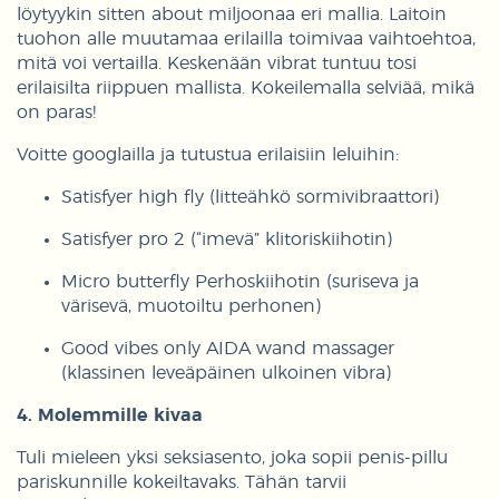
löytyykin sitten about miljoonaa eri mallia. Laitoin
tuohon alle muutamaa erilailla toimivaa vaihtoehtoa,
mitä voi vertailla. Keskenään vibrat tuntuu tosi
erilaisilta riippuen mallista. Kokeilemalla selviää, mikä
on paras!
Voitte googlailla ja tutustua erilaisiin leluihin:
Satisfyer high fly (litteähkö sormivibraattori)
Satisfyer pro 2 (“imevä” klitoriskiihotin)
Micro butterfly Perhoskiihotin (suriseva ja
värisevä, muotoiltu perhonen)
Good vibes only AIDA wand massager
(klassinen leveäpäinen ulkoinen vibra)
4. Molemmille kivaa
Tuli mieleen yksi seksiasento, joka sopii penis-pillu
pariskunnille kokeiltavaks. Tähän tarvii