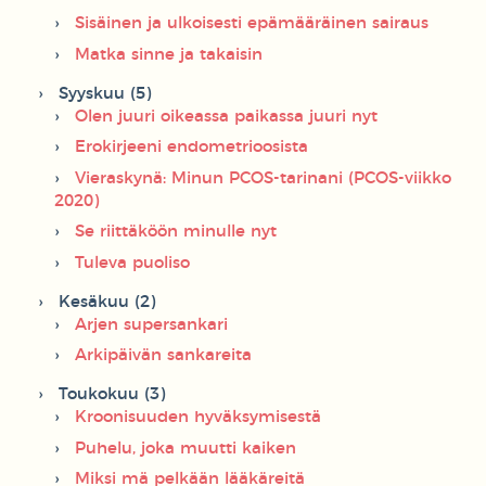
Sisäinen ja ulkoisesti epämääräinen sairaus
Matka sinne ja takaisin
Syyskuu (5)
Olen juuri oikeassa paikassa juuri nyt
Erokirjeeni endometrioosista
Vieraskynä: Minun PCOS-tarinani (PCOS-viikko
2020)
Se riittäköön minulle nyt
Tuleva puoliso
Kesäkuu (2)
Arjen supersankari
Arkipäivän sankareita
Toukokuu (3)
Kroonisuuden hyväksymisestä
Puhelu, joka muutti kaiken
Miksi mä pelkään lääkäreitä