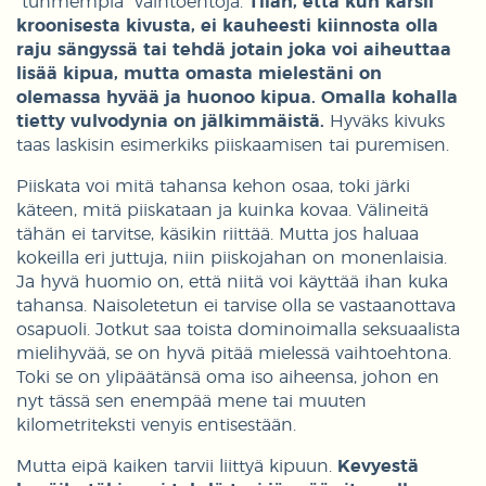
“tuhmempia” vaihtoehtoja.
Tiiän, että kun kärsii
kroonisesta kivusta, ei kauheesti kiinnosta olla
raju sängyssä tai tehdä jotain joka voi aiheuttaa
lisää kipua, mutta omasta mielestäni on
olemassa hyvää ja huonoo kipua. Omalla kohalla
tietty vulvodynia on jälkimmäistä.
Hyväks kivuks
taas laskisin esimerkiks piiskaamisen tai puremisen.
Piiskata voi mitä tahansa kehon osaa, toki järki
käteen, mitä piiskataan ja kuinka kovaa. Välineitä
tähän ei tarvitse, käsikin riittää. Mutta jos haluaa
kokeilla eri juttuja, niin piiskojahan on monenlaisia.
Ja hyvä huomio on, että niitä voi käyttää ihan kuka
tahansa. Naisoletetun ei tarvise olla se vastaanottava
osapuoli. Jotkut saa toista dominoimalla seksuaalista
mielihyvää, se on hyvä pitää mielessä vaihtoehtona.
Toki se on ylipäätänsä oma iso aiheensa, johon en
nyt tässä sen enempää mene tai muuten
kilometriteksti venyis entisestään.
Mutta eipä kaiken tarvii liittyä kipuun.
Kevyestä