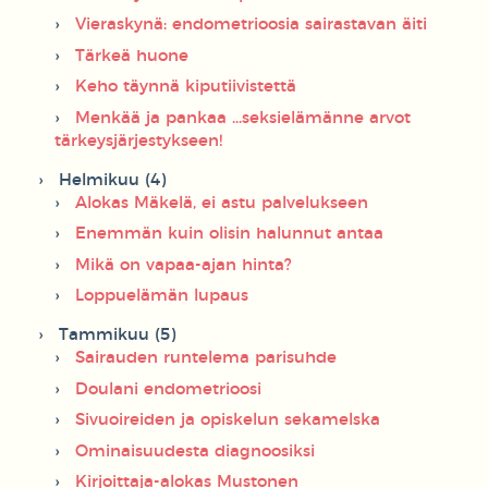
Vieraskynä: endometrioosia sairastavan äiti
Tärkeä huone
Keho täynnä kiputiivistettä
Menkää ja pankaa ...seksielämänne arvot
tärkeysjärjestykseen!
Helmikuu (4)
Alokas Mäkelä, ei astu palvelukseen
Enemmän kuin olisin halunnut antaa
Mikä on vapaa-ajan hinta?
Loppuelämän lupaus
Tammikuu (5)
Sairauden runtelema parisuhde
Doulani endometrioosi
Sivuoireiden ja opiskelun sekamelska
Ominaisuudesta diagnoosiksi
Kirjoittaja-alokas Mustonen