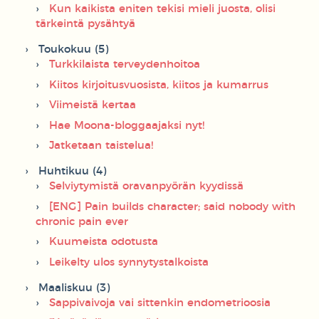
Kun kaikista eniten tekisi mieli juosta, olisi
tärkeintä pysähtyä
Toukokuu (5)
Turkkilaista terveydenhoitoa
Kiitos kirjoitusvuosista, kiitos ja kumarrus
Viimeistä kertaa
Hae Moona-bloggaajaksi nyt!
Jatketaan taistelua!
Huhtikuu (4)
Selviytymistä oravanpyörän kyydissä
[ENG] Pain builds character; said nobody with
chronic pain ever
Kuumeista odotusta
Leikelty ulos synnytystalkoista
Maaliskuu (3)
Sappivaivoja vai sittenkin endometrioosia