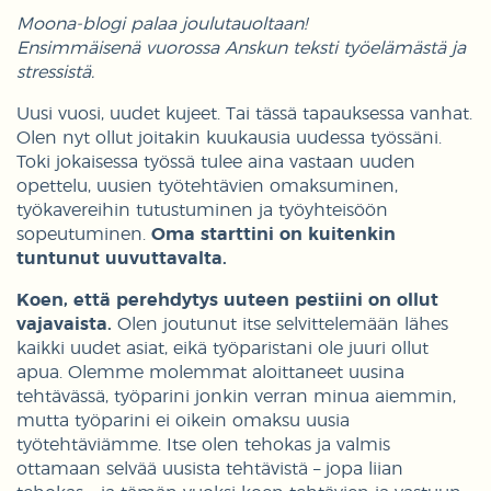
Moona-blogi palaa joulutauoltaan!
Ensimmäisenä vuorossa Anskun teksti työelämästä ja
stressistä.
Uusi vuosi, uudet kujeet. Tai tässä tapauksessa vanhat.
Olen nyt ollut joitakin kuukausia uudessa työssäni.
Toki jokaisessa työssä tulee aina vastaan uuden
opettelu, uusien työtehtävien omaksuminen,
työkavereihin tutustuminen ja työyhteisöön
sopeutuminen.
Oma starttini on kuitenkin
tuntunut uuvuttavalta.
Koen, että perehdytys uuteen pestiini on ollut
vajavaista.
Olen joutunut itse selvittelemään lähes
kaikki uudet asiat, eikä työparistani ole juuri ollut
apua. Olemme molemmat aloittaneet uusina
tehtävässä, työparini jonkin verran minua aiemmin,
mutta työparini ei oikein omaksu uusia
työtehtäviämme. Itse olen tehokas ja valmis
ottamaan selvää uusista tehtävistä – jopa liian