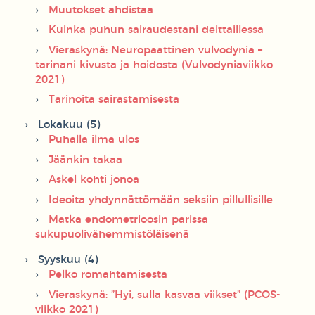
Muutokset ahdistaa
Kuinka puhun sairaudestani deittaillessa
Vieraskynä: Neuropaattinen vulvodynia –
tarinani kivusta ja hoidosta (Vulvodyniaviikko
2021)
Tarinoita sairastamisesta
Lokakuu (5)
Puhalla ilma ulos
Jäänkin takaa
Askel kohti jonoa
Ideoita yhdynnättömään seksiin pillullisille
Matka endometrioosin parissa
sukupuolivähemmistöläisenä
Syyskuu (4)
Pelko romahtamisesta
Vieraskynä: ”Hyi, sulla kasvaa viikset” (PCOS-
viikko 2021)