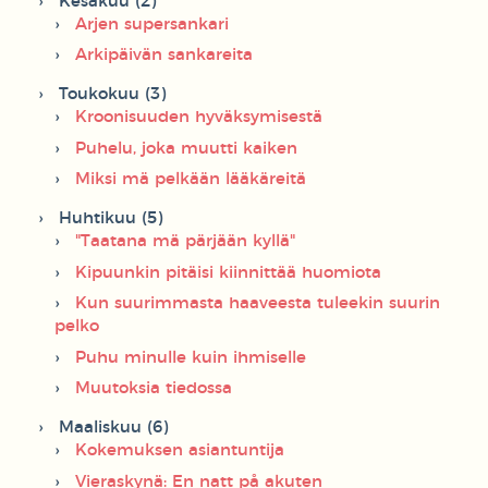
Kesäkuu (2)
Arjen supersankari
Arkipäivän sankareita
Toukokuu (3)
Kroonisuuden hyväksymisestä
Puhelu, joka muutti kaiken
Miksi mä pelkään lääkäreitä
Huhtikuu (5)
"Taatana mä pärjään kyllä"
Kipuunkin pitäisi kiinnittää huomiota
Kun suurimmasta haaveesta tuleekin suurin
pelko
Puhu minulle kuin ihmiselle
Muutoksia tiedossa
Maaliskuu (6)
Kokemuksen asiantuntija
Vieraskynä: En natt på akuten