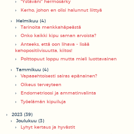
"Ystäväni" hermosärky
Kerho, johon en olisi halunnut liittyä
Helmikuu (4)
Tarinoita menkkahäpeästä
Onko kaikki kipu saman arvoista?
Anteeks, että oon lihava - lisää
kehopositiivisuutta, kiitos!
Polttopuut loppu mutta mieli luottavainen
Tammikuu (4)
Vapaaehtoisesti sairas epänainen?
Oikeus terveyteen
Endometrioosi ja ammatinvalinta
Työelämän kipuiluja
2023 (39)
Joulukuu (3)
Lyhyt kertaus ja hyvästit