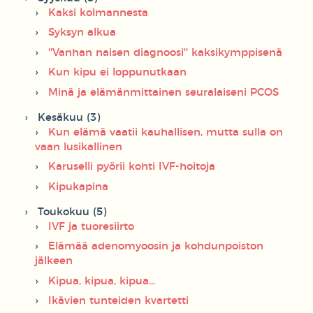
Kaksi kolmannesta
Syksyn alkua
''Vanhan naisen diagnoosi'' kaksikymppisenä
Kun kipu ei loppunutkaan
Minä ja elämänmittainen seuralaiseni PCOS
Kesäkuu (3)
Kun elämä vaatii kauhallisen, mutta sulla on
vaan lusikallinen
Karuselli pyörii kohti IVF-hoitoja
Kipukapina
Toukokuu (5)
IVF ja tuoresiirto
Elämää adenomyoosin ja kohdunpoiston
jälkeen
Kipua, kipua, kipua...
Ikävien tunteiden kvartetti