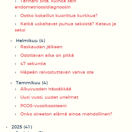
Tarinani siitä, kuinka sain
endometrioosidiagnoosin
Ootko kokeillut kuorittua kurkkua?
Ketkä uskaltavat puhua seksistä? Kateus ja
seksi
Helmikuu (4)
Raskauden jälkeen
Odottavan aika on pitkä
47 sekuntia
Häpeän raivostuttavan vahva ote
Tammikuu (4)
Alkuvuoden hässäkkää
Uusi vuosi, uudet unelmat
PCOS-vuosikoosteeni
Onko oireeton elämä ainoa mahdollinen?
2025 (41)