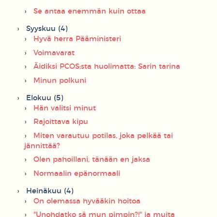
Se antaa enemmän kuin ottaa
Syyskuu (4)
Hyvä herra Pääministeri
Voimavarat
Äidiksi PCOS:sta huolimatta: Sarin tarina
Minun polkuni
Elokuu (5)
Hän valitsi minut
Rajoittava kipu
Miten varautuu potilas, joka pelkää tai
jännittää?
Olen pahoillani, tänään en jaksa
Normaalin epänormaali
Heinäkuu (4)
On olemassa hyvääkin hoitoa
"Unohdatko sä mun pimpin?!" ja muita