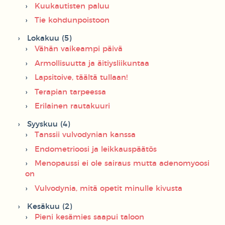
Kuukautisten paluu
Tie kohdunpoistoon
Lokakuu (5)
Vähän vaikeampi päivä
Armollisuutta ja äitiysliikuntaa
Lapsitoive, täältä tullaan!
Terapian tarpeessa
Erilainen rautakuuri
Syyskuu (4)
Tanssii vulvodynian kanssa
Endometrioosi ja leikkauspäätös
Menopaussi ei ole sairaus mutta adenomyoosi
on
Vulvodynia, mitä opetit minulle kivusta
Kesäkuu (2)
Pieni kesämies saapui taloon