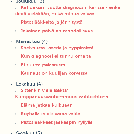
Joulukuu (3)
Kahdeksan vuotta diagnoosin kanssa - enkä
tiedä vieläkään, mikä minua vaivaa
Pistoslääkkeitä ja jännitystä
Jokainen päivä on mahdollisuus
Marraskuu (4)
Sheivausta, laseria ja nyppimistä
Kun diagnoosi ei tunnu omalta
Ei suurta pelastusta
Kauneus on kuulijan korvassa
Lokakuu (4)
Sittenkin vielä isäksi?
Kumppanuusvanhemmuus vaihtoehtona
Elämä jatkaa kulkuaan
Köyhällä ei ole varaa valita
Pistoslääkkeet jääkaapin hyllyllä
Syyskuu (5)