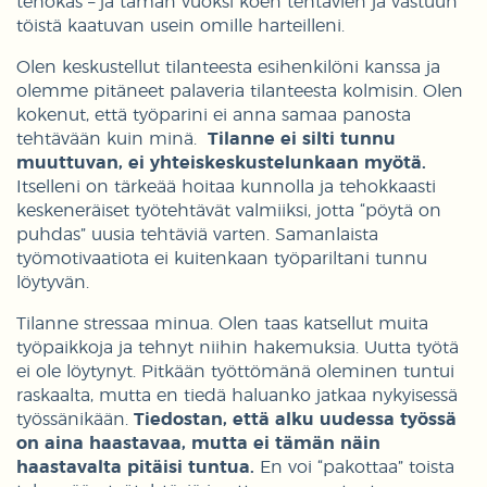
tehokas – ja tämän vuoksi koen tehtävien ja vastuun
töistä kaatuvan usein omille harteilleni.
Olen keskustellut tilanteesta esihenkilöni kanssa ja
olemme pitäneet palaveria tilanteesta kolmisin. Olen
kokenut, että työparini ei anna samaa panosta
tehtävään kuin minä.
Tilanne ei silti tunnu
muuttuvan, ei yhteiskeskustelunkaan myötä.
Itselleni on tärkeää hoitaa kunnolla ja tehokkaasti
keskeneräiset työtehtävät valmiiksi, jotta “pöytä on
puhdas” uusia tehtäviä varten. Samanlaista
työmotivaatiota ei kuitenkaan työpariltani tunnu
löytyvän.
Tilanne stressaa minua. Olen taas katsellut muita
työpaikkoja ja tehnyt niihin hakemuksia. Uutta työtä
ei ole löytynyt. Pitkään työttömänä oleminen tuntui
raskaalta, mutta en tiedä haluanko jatkaa nykyisessä
työssänikään.
Tiedostan, että alku uudessa työssä
on aina haastavaa, mutta ei tämän näin
haastavalta pitäisi tuntua.
En voi “pakottaa” toista