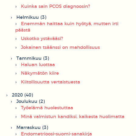
Kuinka sain PCOS diagnoosin?
Helmikuu (3)
Enemmän haittaa kuin hyötyä, mutten irti
päästä
Uskotko ystävääsi?
Jokainen tsäänssi on mahdollisuus
Tammikuu (3)
Haluan luottaa
Näkymätön kiire
Kiitollisuutta vertaistuesta
2020 (40)
Joulukuu (2)
Työelämä huolestuttaa
Minä valmistun kandiksi, kaikesta huolimatta
Marraskuu (3)
Endometrioosi–suomi-sanakirja