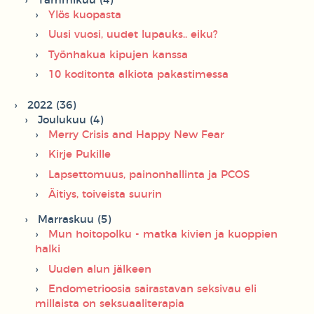
Tammikuu (4)
Ylös kuopasta
Uusi vuosi, uudet lupauks.. eiku?
Työnhakua kipujen kanssa
10 koditonta alkiota pakastimessa
2022 (36)
Joulukuu (4)
Merry Crisis and Happy New Fear
Kirje Pukille
Lapsettomuus, painonhallinta ja PCOS
Äitiys, toiveista suurin
Marraskuu (5)
Mun hoitopolku - matka kivien ja kuoppien
halki
Uuden alun jälkeen
Endometrioosia sairastavan seksivau eli
millaista on seksuaaliterapia