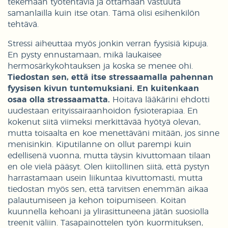
tekemään työtehtäviä ja ottamaan vastuuta
samanlailla kuin itse otan. Tämä olisi esihenkilön
tehtävä.
Stressi aiheuttaa myös jonkin verran fyysisiä kipuja.
En pysty ennustamaan, mikä laukaisee
hermosärkykohtauksen ja koska se menee ohi.
Tiedostan sen, että itse stressaamalla pahennan
fyysisen kivun tuntemuksiani. En kuitenkaan
osaa olla stressaamatta.
Hoitava lääkärini ehdotti
uudestaan erityissairaanhoidon fysioterapiaa. En
kokenut siitä viimeksi merkittävää hyötyä olevan,
mutta toisaalta en koe menettäväni mitään, jos sinne
menisinkin. Kiputilanne on ollut parempi kuin
edellisenä vuonna, mutta täysin kivuttomaan tilaan
en ole vielä pääsyt. Olen kiitollinen siitä, että pystyn
harrastamaan usein liikuntaa kivuttomasti, mutta
tiedostan myös sen, että tarvitsen enemmän aikaa
palautumiseen ja kehon toipumiseen. Koitan
kuunnella kehoani ja ylirasittuneena jätän suosiolla
treenit väliin. Tasapainottelen työn kuormituksen,