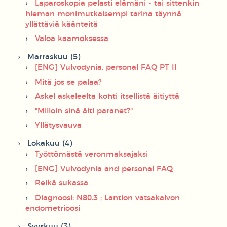
Laparoskopia pelasti elämäni - tai sittenkin
hieman monimutkaisempi tarina täynnä
yllättäviä käänteitä
Valoa kaamoksessa
Marraskuu (5)
[ENG] Vulvodynia, personal FAQ PT II
Mitä jos se palaa?
Askel askeleelta kohti itsellistä äitiyttä
"Milloin sinä äiti paranet?"
Yllätysvauva
Lokakuu (4)
Työttömästä veronmaksajaksi
[ENG] Vulvodynia and personal FAQ
Reikä sukassa
Diagnoosi: N80.3 ; Lantion vatsakalvon
endometrioosi
Syyskuu (3)