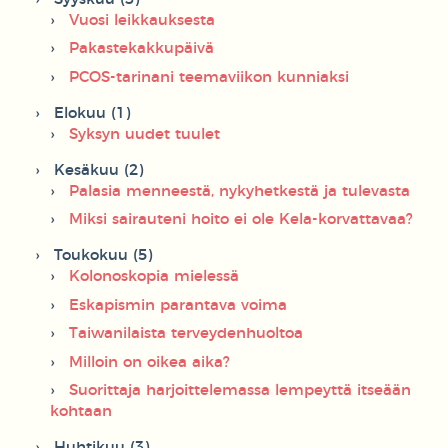
Vuosi leikkauksesta
Pakastekakkupäivä
PCOS-tarinani teemaviikon kunniaksi
Elokuu (1)
Syksyn uudet tuulet
Kesäkuu (2)
Palasia menneestä, nykyhetkestä ja tulevasta
Miksi sairauteni hoito ei ole Kela-korvattavaa?
Toukokuu (5)
Kolonoskopia mielessä
Eskapismin parantava voima
Taiwanilaista terveydenhuoltoa
Milloin on oikea aika?
Suorittaja harjoittelemassa lempeyttä itseään
kohtaan
Huhtikuu (3)