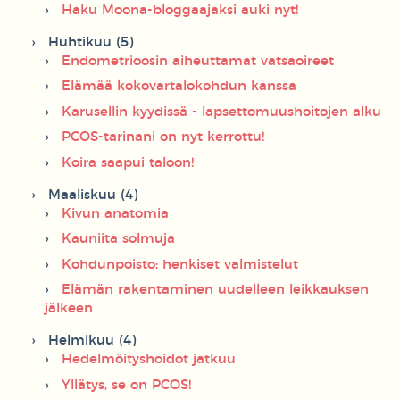
Haku Moona-bloggaajaksi auki nyt!
Huhtikuu (5)
Endometrioosin aiheuttamat vatsaoireet
Elämää kokovartalokohdun kanssa
Karusellin kyydissä - lapsettomuushoitojen alku
PCOS-tarinani on nyt kerrottu!
Koira saapui taloon!
Maaliskuu (4)
Kivun anatomia
Kauniita solmuja
Kohdunpoisto: henkiset valmistelut
Elämän rakentaminen uudelleen leikkauksen
jälkeen
Helmikuu (4)
Hedelmöityshoidot jatkuu
Yllätys, se on PCOS!