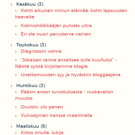
Kesäkuu (3)
Kohti aikuisen minun elämää, kohti lapsuuden
haaveita
Kolmiohölkkääjän puhdas ultra
En ole nuori perusterve nainen
Toukokuu (3)
Diagnoosin voima
“Jokaisen tarina ansaitsee tulla kuulluksi” -
Näistä syistä kirjoitamme blogia
Unettomuuden syy ja hyvästini bloggaajana
Huhtikuu (3)
Pääsin eroon turvotuksesta - ruokavalion
muutos
Ovuloin, siis panen
Vulvodynian kanssa maailmalla
Maaliskuu (5)
Kiitos sinulle, lukija