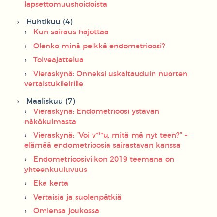
lapsettomuushoidoista
Huhtikuu (4)
Kun sairaus hajottaa
Olenko minä pelkkä endometrioosi?
Toiveajattelua
Vieraskynä: Onneksi uskaltauduin nuorten
vertaistukileirille
Maaliskuu (7)
Vieraskynä: Endometrioosi ystävän
näkökulmasta
Vieraskynä: ”Voi v***u, mitä mä nyt teen?” –
elämää endometrioosia sairastavan kanssa
Endometrioosiviikon 2019 teemana on
yhteenkuuluvuus
Eka kerta
Vertaisia ja suolenpätkiä
Omiensa joukossa