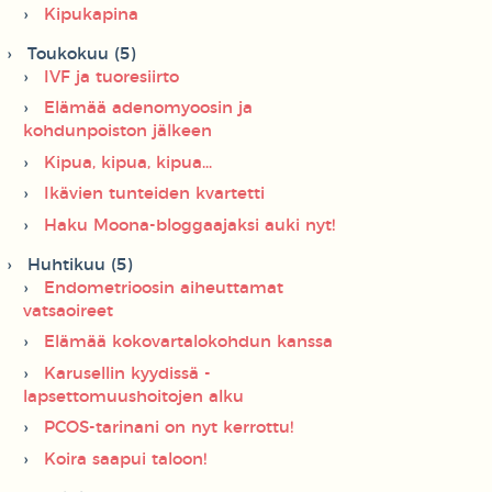
Kipukapina
Toukokuu (5)
IVF ja tuoresiirto
Elämää adenomyoosin ja
kohdunpoiston jälkeen
Kipua, kipua, kipua...
Ikävien tunteiden kvartetti
Haku Moona-bloggaajaksi auki nyt!
Huhtikuu (5)
Endometrioosin aiheuttamat
vatsaoireet
Elämää kokovartalokohdun kanssa
Karusellin kyydissä -
lapsettomuushoitojen alku
PCOS-tarinani on nyt kerrottu!
Koira saapui taloon!