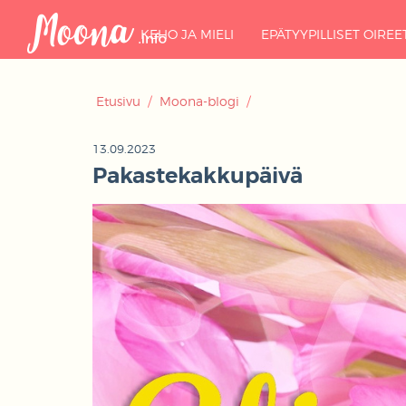
KEHO JA MIELI
EPÄTYYPILLISET OIREE
Etusivu
/
Moona-blogi
/
13.09.2023
Pakastekakkupäivä