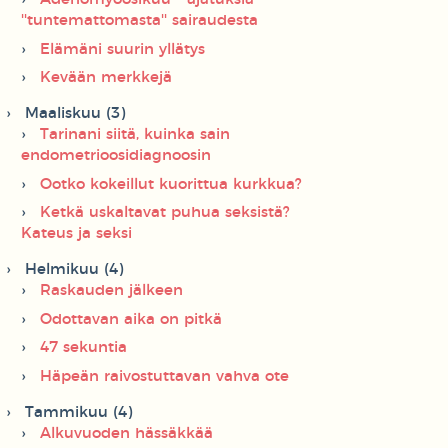
''tuntemattomasta'' sairaudesta
Elämäni suurin yllätys
Kevään merkkejä
Maaliskuu (3)
Tarinani siitä, kuinka sain
endometrioosidiagnoosin
Ootko kokeillut kuorittua kurkkua?
Ketkä uskaltavat puhua seksistä?
Kateus ja seksi
Helmikuu (4)
Raskauden jälkeen
Odottavan aika on pitkä
47 sekuntia
Häpeän raivostuttavan vahva ote
Tammikuu (4)
Alkuvuoden hässäkkää