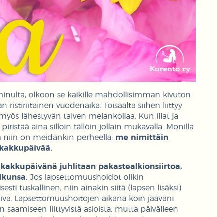
 minulta, olkoon se kaikille mahdollisimman kivuton
 ristiriitainen vuodenaika. Toisaalta siihen liittyy
myös lähestyvän talven melankoliaa. Kun illat ja
iristää aina silloin tällöin jollain mukavalla. Monilla
ja niin on meidänkin perheellä:
me nimittäin
ekakkupäivää.
kakkupäivänä juhlitaan pakastealkionsiirtoa,
alkunsa.
Jos lapsettomuushoidot olikin
ti tuskallinen, niin ainakin siitä (lapsen lisäksi)
äivä. Lapsettomuushoitojen aikana koin jääväni
 saamiseen liittyvistä asioista, mutta päivälleen