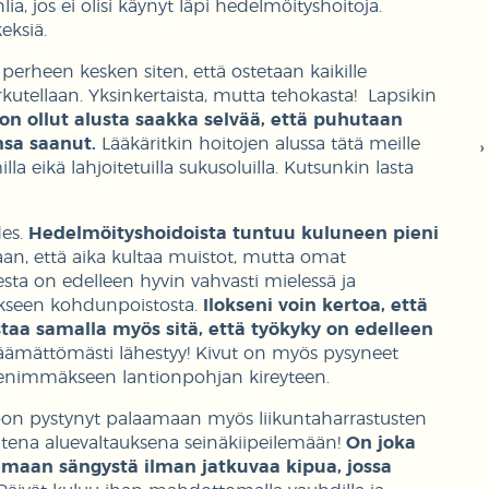
ia, jos ei olisi käynyt läpi hedelmöityshoitoja.
eksiä.
perheen kesken siten, että ostetaan kaikille
kutellaan. Yksinkertaista, mutta tehokasta! Lapsikin
 on ollut alusta saakka selvää, että puhutaan
unsa saanut.
Lääkäritkin hoitojen alussa tätä meille
la eikä lahjoitetuilla sukusoluilla. Kutsunkin lasta
des.
Hedelmöityshoidoista tuntuu kuluneen pieni
an, että aika kultaa muistot, mutta omat
a on edelleen hyvin vahvasti mielessä ja
ökseen kohdunpoistosta.
Ilokseni voin kertoa, että
aa samalla myös sitä, että työkyky on edelleen
äämättömästi lähestyy! Kivut on myös pysyneet
sti enimmäkseen lantionpohjan kireyteen.
 oon pystynyt palaamaan myös liikuntaharrastusten
uutena aluevaltauksena seinäkiipeilemään!
On joka
maan sängystä ilman jatkuvaa kipua, jossa