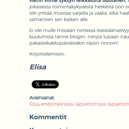
vietin viime syksyn leikkausta odotellen.
P
jokaisesta toimintakykyisestä hetkestä oon ti
silti yrittää muistaa varjella ja vaalia, eikä h
samantien sen kaiken alle.
Ei ole mulle missään nimessä itsestäänselvyys,
kuulumisia tänne blogiin, niinpä lupaan na
pakastekakkupäivästäkin täysin rinnoin!
Kirjoittelemisiin,
Elisa
Avainsanat:
Elisa
endometrioosi
lapsettomuus
lapsetto
Kommentit