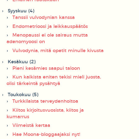
Syyskuu (4)
Tanssii vulvodynian kanssa
Endometrioosi ja leikkauspäätös
Menopaussi ei ole sairaus mutta
adenomyoosi on
Vulvodynia, mitä opetit minulle kivusta
Kesäkuu (2)
Pieni kesämies saapui taloon
Kun kaikista eniten tekisi mieli juosta,
olisi tärkeintä pysähtyä
Toukokuu (5)
Turkkilaista terveydenhoitoa
Kiitos kirjoitusvuosista, kiitos ja
kumarrus
Viimeistä kertaa
Hae Moona-bloggaajaksi nyt!