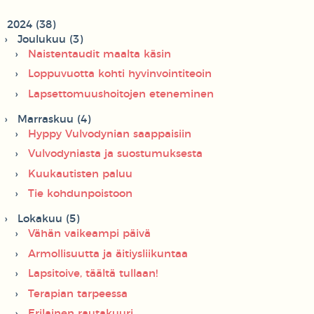
2024 (38)
Joulukuu (3)
Naistentaudit maalta käsin
Loppuvuotta kohti hyvinvointiteoin
Lapsettomuushoitojen eteneminen
Marraskuu (4)
Hyppy Vulvodynian saappaisiin
Vulvodyniasta ja suostumuksesta
Kuukautisten paluu
Tie kohdunpoistoon
Lokakuu (5)
Vähän vaikeampi päivä
Armollisuutta ja äitiysliikuntaa
Lapsitoive, täältä tullaan!
Terapian tarpeessa
Erilainen rautakuuri