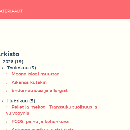
ATERIAALIT
rkisto
2026 (19)
Toukokuu (3)
Moona-blogi muuttaa
Aikansa kutakin
Endometrioosi ja allergiat
Huhtikuu (5)
Pellet ja mekot - Transsukupuolisuus ja
vulvodynia
PCOS, paino ja kehonkuva
Adenomyoosikuu - ajatuksia