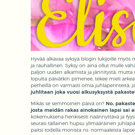
Hyvää alkavaa syksyä blogin lukijoille myös
ja rauhallinen. Syksy on aina ollut mulle vähän
paljon uuden alkamista ja jännitystä, mutta 
lopulta päivätkin pimenee, tekee mieli arkea p
perheillä on varmasti omia juhlaperinteitä, 
juhlitaan joka vuosi alkusyksystä pakast
Mikäs se semmoinen päivä on?
No,
pakaste
josta meidän rakas ainokainen lapsi sai 
kokemuksena henkisesti näännyttävä ja fyysises
seurasi tällainen hupsu ylimääräinen juhlap
paitsi todella monista ns. normaaleista lapsen