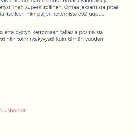
äivät kuluu ihan mahdottomalla vauhdilla ja
etysti ihan superkiitollinen. Omaa jaksamista pitää
aalia itselleen niin paljon tekemistä että uupuu
 että pystyn kertomaan tällaisia positiivisia
utti niin toimintakyvystä kuin tämän vuoden
muushoidot