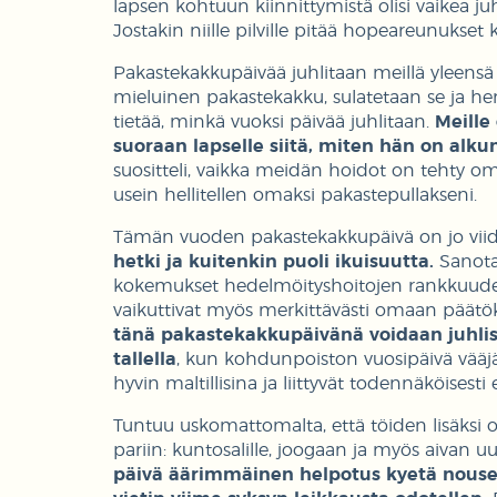
lapsen kohtuun kiinnittymistä olisi vaikea juhl
Jostakin niille pilville pitää hopeareunukset k
Pakastekakkupäivää juhlitaan meillä yleensä 
mieluinen pakastekakku, sulatetaan se ja her
tietää, minkä vuoksi päivää juhlitaan.
Meille
suoraan lapselle siitä, miten hän on alk
suositteli, vaikka meidän hoidot on tehty omil
usein hellitellen omaksi pakastepullakseni.
Tämän vuoden pakastekakkupäivä on jo vii
hetki ja kuitenkin puoli ikuisuutta.
Sanota
kokemukset hedelmöityshoitojen rankkuudest
vaikuttivat myös merkittävästi omaan päät
tänä pakastekakkupäivänä voidaan juhlist
tallella
, kun kohdunpoiston vuosipäivä vääj
hyvin maltillisina ja liittyvät todennäköise
Tuntuu uskomattomalta, että töiden lisäksi
pariin: kuntosalille, joogaan ja myös aivan 
päivä äärimmäinen helpotus kyetä nouse