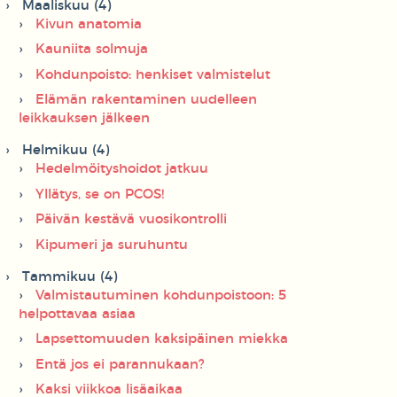
Maaliskuu (4)
Kivun anatomia
Kauniita solmuja
Kohdunpoisto: henkiset valmistelut
Elämän rakentaminen uudelleen
leikkauksen jälkeen
Helmikuu (4)
Hedelmöityshoidot jatkuu
Yllätys, se on PCOS!
Päivän kestävä vuosikontrolli
Kipumeri ja suruhuntu
Tammikuu (4)
Valmistautuminen kohdunpoistoon: 5
helpottavaa asiaa
Lapsettomuuden kaksipäinen miekka
Entä jos ei parannukaan?
Kaksi viikkoa lisäaikaa