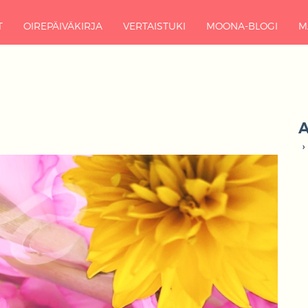
T
OIREPÄIVÄKIRJA
VERTAISTUKI
MOONA-BLOGI
M
A