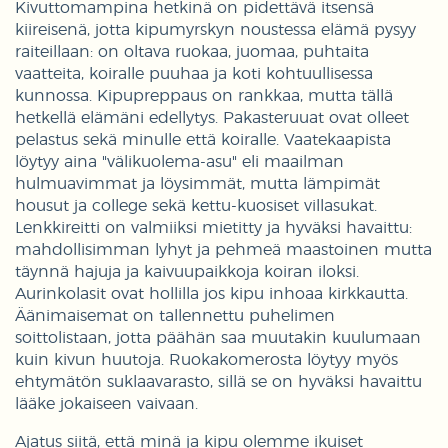
Kivuttomampina hetkinä on pidettävä itsensä
kiireisenä, jotta kipumyrskyn noustessa elämä pysyy
raiteillaan: on oltava ruokaa, juomaa, puhtaita
vaatteita, koiralle puuhaa ja koti kohtuullisessa
kunnossa. Kipupreppaus on rankkaa, mutta tällä
hetkellä elämäni edellytys. Pakasteruuat ovat olleet
pelastus sekä minulle että koiralle. Vaatekaapista
löytyy aina "välikuolema-asu" eli maailman
hulmuavimmat ja löysimmät, mutta lämpimät
housut ja college sekä kettu-kuosiset villasukat.
Lenkkireitti on valmiiksi mietitty ja hyväksi havaittu:
mahdollisimman lyhyt ja pehmeä maastoinen mutta
täynnä hajuja ja kaivuupaikkoja koiran iloksi.
Aurinkolasit ovat hollilla jos kipu inhoaa kirkkautta.
Äänimaisemat on tallennettu puhelimen
soittolistaan, jotta päähän saa muutakin kuulumaan
kuin kivun huutoja. Ruokakomerosta löytyy myös
ehtymätön suklaavarasto, sillä se on hyväksi havaittu
lääke jokaiseen vaivaan.
Ajatus siitä, että minä ja kipu olemme ikuiset