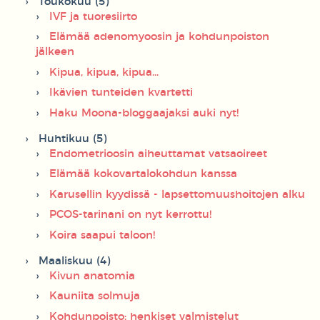
Toukokuu (5)
IVF ja tuoresiirto
Elämää adenomyoosin ja kohdunpoiston
jälkeen
Kipua, kipua, kipua...
Ikävien tunteiden kvartetti
Haku Moona-bloggaajaksi auki nyt!
Huhtikuu (5)
Endometrioosin aiheuttamat vatsaoireet
Elämää kokovartalokohdun kanssa
Karusellin kyydissä - lapsettomuushoitojen alku
PCOS-tarinani on nyt kerrottu!
Koira saapui taloon!
Maaliskuu (4)
Kivun anatomia
Kauniita solmuja
Kohdunpoisto: henkiset valmistelut