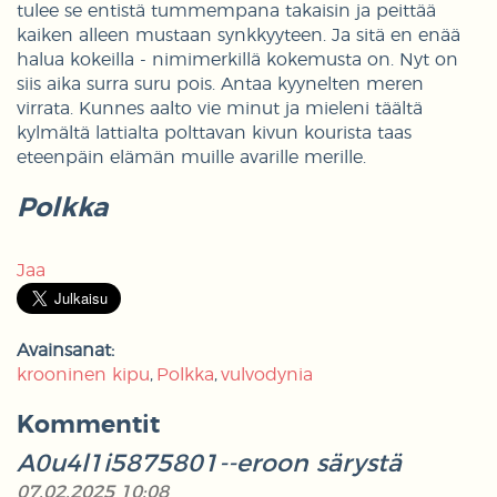
tulee se entistä tummempana takaisin ja peittää
kaiken alleen mustaan synkkyyteen. Ja sitä en enää
halua kokeilla - nimimerkillä kokemusta on. Nyt on
siis aika surra suru pois. Antaa kyynelten meren
virrata. Kunnes aalto vie minut ja mieleni täältä
kylmältä lattialta polttavan kivun kourista taas
eteenpäin elämän muille avarille merille.
Polkka
Jaa
Avainsanat:
krooninen kipu
Polkka
vulvodynia
Kommentit
A0u4l1i5875801--eroon särystä
07.02.2025 10:08