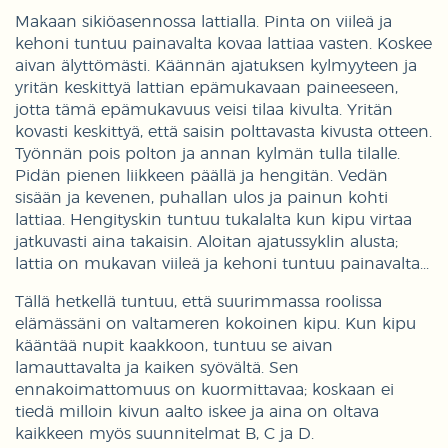
Makaan sikiöasennossa lattialla. Pinta on viileä ja
kehoni tuntuu painavalta kovaa lattiaa vasten. Koskee
aivan älyttömästi. Käännän ajatuksen kylmyyteen ja
yritän keskittyä lattian epämukavaan paineeseen,
jotta tämä epämukavuus veisi tilaa kivulta. Yritän
kovasti keskittyä, että saisin polttavasta kivusta otteen.
Työnnän pois polton ja annan kylmän tulla tilalle.
Pidän pienen liikkeen päällä ja hengitän. Vedän
sisään ja kevenen, puhallan ulos ja painun kohti
lattiaa. Hengityskin tuntuu tukalalta kun kipu virtaa
jatkuvasti aina takaisin. Aloitan ajatussyklin alusta;
lattia on mukavan viileä ja kehoni tuntuu painavalta...
Tällä hetkellä tuntuu, että suurimmassa roolissa
elämässäni on valtameren kokoinen kipu. Kun kipu
kääntää nupit kaakkoon, tuntuu se aivan
lamauttavalta ja kaiken syövältä. Sen
ennakoimattomuus on kuormittavaa; koskaan ei
tiedä milloin kivun aalto iskee ja aina on oltava
kaikkeen myös suunnitelmat B, C ja D.