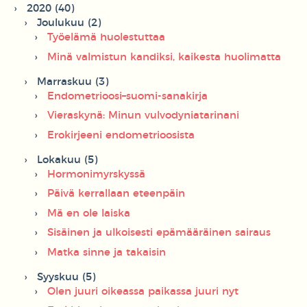
2020 (40)
Joulukuu (2)
Työelämä huolestuttaa
Minä valmistun kandiksi, kaikesta huolimatta
Marraskuu (3)
Endometrioosi–suomi-sanakirja
Vieraskynä: Minun vulvodyniatarinani
Erokirjeeni endometrioosista
Lokakuu (5)
Hormonimyrskyssä
Päivä kerrallaan eteenpäin
Mä en ole laiska
Sisäinen ja ulkoisesti epämääräinen sairaus
Matka sinne ja takaisin
Syyskuu (5)
Olen juuri oikeassa paikassa juuri nyt