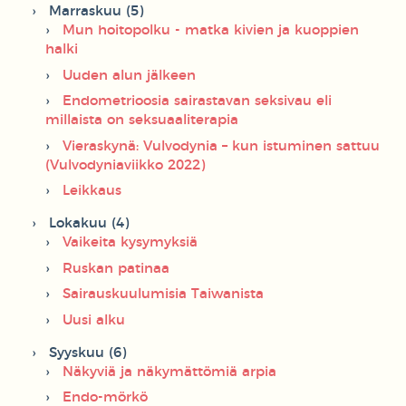
Marraskuu (5)
Mun hoitopolku - matka kivien ja kuoppien
halki
Uuden alun jälkeen
Endometrioosia sairastavan seksivau eli
millaista on seksuaaliterapia
Vieraskynä: Vulvodynia – kun istuminen sattuu
(Vulvodyniaviikko 2022)
Leikkaus
Lokakuu (4)
Vaikeita kysymyksiä
Ruskan patinaa
Sairauskuulumisia Taiwanista
Uusi alku
Syyskuu (6)
Näkyviä ja näkymättömiä arpia
Endo-mörkö