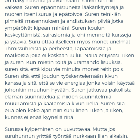
on näkymätöntä ja avun saanti siihen on niin
vaikeaa. Suren epäonnistuneita lääkärikäyntejä ja
nuoren itseni surua ja epätoivoa. Suren teini-iän
pimeitä masennuksen ja ahdistuksen pilviä jotka
ympäröivät kipeän minäni. Suren koulun
keskeyttämistä, sairaslomia ja ohi menneitä kursseja
ja ystäviä. Suru ottaa itselleen myös monet unelmat
ihmissuhteista ja perheestä, tapaamisista ja
matkoista joita ei koskaan tullut. Näitä erityisesti itken
ja suren. Kun mietin töitä ja uramahdollisuuksia,
suren sitä, että kipu vie minulta monet reitit pois.
Suren sitä, että joudun työskentelemään kivun
kanssa ja sitä, että se vie energiaa jonka voisin käyttää
johonkin muuhun hyvään. Suren jatkuvaa pakollista
elämän suunnittelua ja niiden suunnitelmia
muuttamista ja kaatamista kivun tieltä. Suren sitä
että olen koko ajan niin surullinen. Itken ja itken,
kunnes ei enää kyyneliä riitä.
Surussa kylpeminen on uuvuttavaa. Mutta jos
suruhunnun yrittää työntää nurkkaan liian aikaisin,