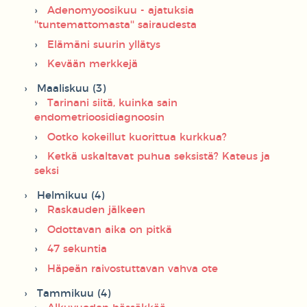
Adenomyoosikuu - ajatuksia
''tuntemattomasta'' sairaudesta
Elämäni suurin yllätys
Kevään merkkejä
Maaliskuu (3)
Tarinani siitä, kuinka sain
endometrioosidiagnoosin
Ootko kokeillut kuorittua kurkkua?
Ketkä uskaltavat puhua seksistä? Kateus ja
seksi
Helmikuu (4)
Raskauden jälkeen
Odottavan aika on pitkä
47 sekuntia
Häpeän raivostuttavan vahva ote
Tammikuu (4)