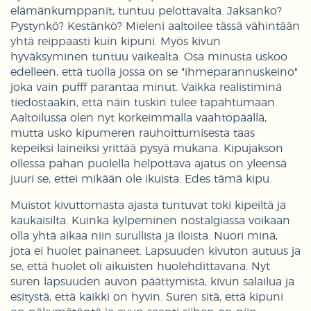
elämänkumppanit, tuntuu pelottavalta. Jaksanko?
Pystynkö? Kestänkö? Mieleni aaltoilee tässä vähintään
yhtä reippaasti kuin kipuni. Myös kivun
hyväksyminen tuntuu vaikealta. Osa minusta uskoo
edelleen, että tuolla jossa on se "ihmeparannuskeino"
joka vain pufff parantaa minut. Vaikka realistiminä
tiedostaakin, että näin tuskin tulee tapahtumaan.
Aaltoilussa olen nyt korkeimmalla vaahtopäällä,
mutta usko kipumeren rauhoittumisesta taas
kepeiksi laineiksi yrittää pysyä mukana. Kipujakson
ollessa pahan puolella helpottava ajatus on yleensä
juuri se, ettei mikään ole ikuista. Edes tämä kipu.
Muistot kivuttomasta ajasta tuntuvat toki kipeiltä ja
kaukaisilta. Kuinka kylpeminen nostalgiassa voikaan
olla yhtä aikaa niin surullista ja iloista. Nuori minä,
jota ei huolet painaneet. Lapsuuden kivuton autuus ja
se, että huolet oli aikuisten huolehdittavana. Nyt
suren lapsuuden auvon päättymistä, kivun salailua ja
esitystä, että kaikki on hyvin. Suren sitä, että kipuni