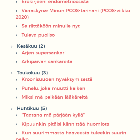
Erokirjeeni endometrioosista
Vieraskynä: Minun PCOS-tarinani (PCOS-viikko
2020)
Se riittäköön minulle nyt
Tuleva puoliso
Kesäkuu (2)
Arjen supersankari
Arkipäivän sankareita
Toukokuu (3)
Kroonisuuden hyväksymisestä
Puhelu, joka muutti kaiken
Miksi mä pelkään lääkäreitä
Huhtikuu (5)
"Taatana mä pärjään kyllä"
Kipuunkin pitäisi kiinnittää huomiota
Kun suurimmasta haaveesta tuleekin suurin
pelko