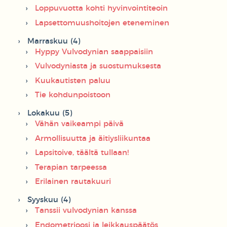
Loppuvuotta kohti hyvinvointiteoin
Lapsettomuushoitojen eteneminen
Marraskuu (4)
Hyppy Vulvodynian saappaisiin
Vulvodyniasta ja suostumuksesta
Kuukautisten paluu
Tie kohdunpoistoon
Lokakuu (5)
Vähän vaikeampi päivä
Armollisuutta ja äitiysliikuntaa
Lapsitoive, täältä tullaan!
Terapian tarpeessa
Erilainen rautakuuri
Syyskuu (4)
Tanssii vulvodynian kanssa
Endometrioosi ja leikkauspäätös