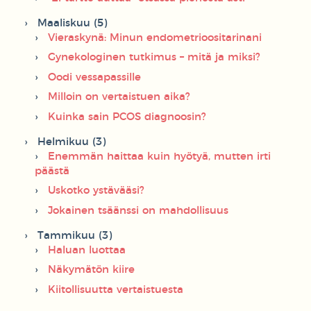
Maaliskuu (5)
Vieraskynä: Minun endometrioositarinani
Gynekologinen tutkimus – mitä ja miksi?
Oodi vessapassille
Milloin on vertaistuen aika?
Kuinka sain PCOS diagnoosin?
Helmikuu (3)
Enemmän haittaa kuin hyötyä, mutten irti
päästä
Uskotko ystävääsi?
Jokainen tsäänssi on mahdollisuus
Tammikuu (3)
Haluan luottaa
Näkymätön kiire
Kiitollisuutta vertaistuesta