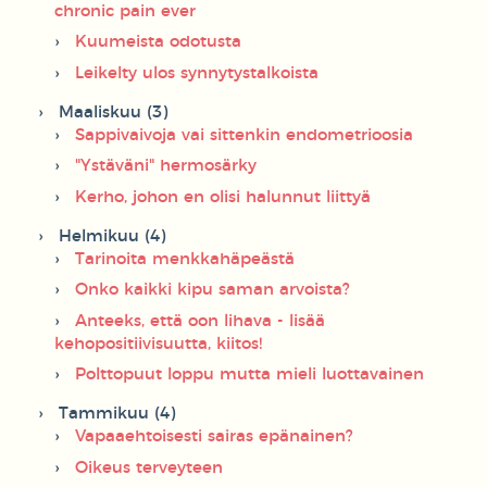
chronic pain ever
Kuumeista odotusta
Leikelty ulos synnytystalkoista
Maaliskuu (3)
Sappivaivoja vai sittenkin endometrioosia
"Ystäväni" hermosärky
Kerho, johon en olisi halunnut liittyä
Helmikuu (4)
Tarinoita menkkahäpeästä
Onko kaikki kipu saman arvoista?
Anteeks, että oon lihava - lisää
kehopositiivisuutta, kiitos!
Polttopuut loppu mutta mieli luottavainen
Tammikuu (4)
Vapaaehtoisesti sairas epänainen?
Oikeus terveyteen