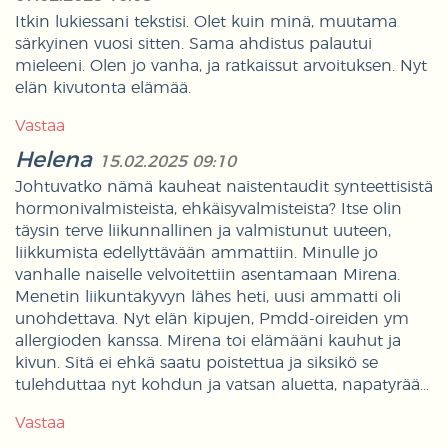
Itkin lukiessani tekstisi. Olet kuin minä, muutama
särkyinen vuosi sitten. Sama ahdistus palautui
mieleeni. Olen jo vanha, ja ratkaissut arvoituksen. Nyt
elän kivutonta elämää.
Vastaa
Helena
15.02.2025 09:10
Johtuvatko nämä kauheat naistentaudit synteettisistä
hormonivalmisteista, ehkäisyvalmisteista? Itse olin
täysin terve liikunnallinen ja valmistunut uuteen,
liikkumista edellyttävään ammattiin. Minulle jo
vanhalle naiselle velvoitettiin asentamaan Mirena.
Menetin liikuntakyvyn lähes heti, uusi ammatti oli
unohdettava. Nyt elän kipujen, Pmdd-oireiden ym
allergioden kanssa. Mirena toi elämääni kauhut ja
kivun. Sitä ei ehkä saatu poistettua ja siksikö se
tulehduttaa nyt kohdun ja vatsan aluetta, napatyrää...
Vastaa