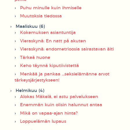
Puhu minulle kuin ihmiselle
Muutoksia tiedossa
Maaliskuu (6)
Kokemuksen asiantuntija
Vieraskynä: En natt på akuten
Vieraskynä: endometrioosia sairastavan äiti
Tärkeä huone
Keho täynnä kiputiivistettä
Menkää ja pankaa ...seksielämänne arvot
tärkeysjärjestykseen!
Helmikuu (4)
Alokas Mäkelä, ei astu palvelukseen
Enemmän kuin olisin halunnut antaa
Mikä on vapaa-ajan hinta?
Loppuelämän lupaus