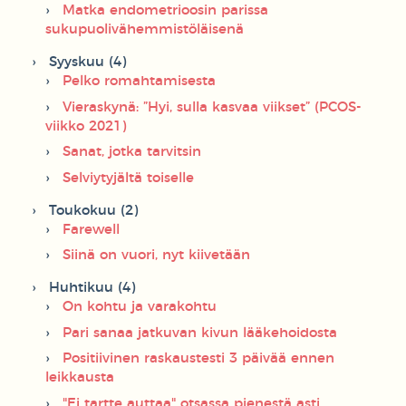
Matka endometrioosin parissa
sukupuolivähemmistöläisenä
Syyskuu (4)
Pelko romahtamisesta
Vieraskynä: ”Hyi, sulla kasvaa viikset” (PCOS-
viikko 2021)
Sanat, jotka tarvitsin
Selviytyjältä toiselle
Toukokuu (2)
Farewell
Siinä on vuori, nyt kiivetään
Huhtikuu (4)
On kohtu ja varakohtu
Pari sanaa jatkuvan kivun lääkehoidosta
Positiivinen raskaustesti 3 päivää ennen
leikkausta
"Ei tartte auttaa" otsassa pienestä asti