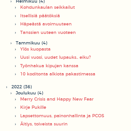
Helmikuu (4)
Kohdunkaulan seikkailut
Itsellisiä päätöksiä
Häpeästä avoimuuteen
Tanssien uuteen vuoteen
Tammikuu (4)
Ylös kuopasta
Uusi vuosi, uudet lupauks.. eiku?
Työnhakua kipujen kanssa
10 koditonta alkiota pakastimessa
2022 (36)
Joulukuu (4)
Merry Crisis and Happy New Fear
Kirje Pukille
Lapsettomuus, painonhallinta ja PCOS
Äitiys, toiveista suurin