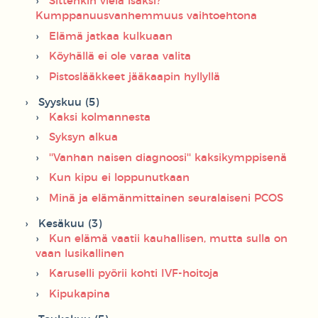
Sittenkin vielä isäksi?
Kumppanuusvanhemmuus vaihtoehtona
Elämä jatkaa kulkuaan
Köyhällä ei ole varaa valita
Pistoslääkkeet jääkaapin hyllyllä
Syyskuu (5)
Kaksi kolmannesta
Syksyn alkua
''Vanhan naisen diagnoosi'' kaksikymppisenä
Kun kipu ei loppunutkaan
Minä ja elämänmittainen seuralaiseni PCOS
Kesäkuu (3)
Kun elämä vaatii kauhallisen, mutta sulla on
vaan lusikallinen
Karuselli pyörii kohti IVF-hoitoja
Kipukapina