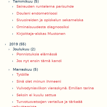
Tammikuu (5)
Sairauden runtelema parisuhde
Doulani endometrioosi
Sivuoireiden ja opiskelun sekamelska
Ominaisuudesta diagnoosiksi
Kirjoittaja-alokas Mustonen
2019 (55)
Joulukuu (2)
Ponnistuksia elämässä
Jos nyt ensin tämä kandi
Marraskuu (5)
Tytöille
Sinä olet minun ihmeeni
Vulvodyniaviikon vieraskynä: Emilian tarina
Seksin ei kuulu sattua
Turvotusvatsojen vertailua ja tärkeää
vaikuttamista