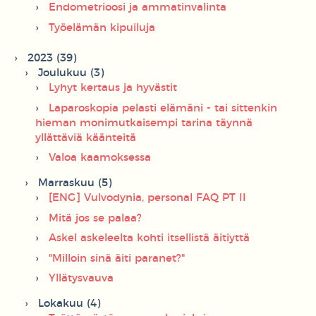
Endometrioosi ja ammatinvalinta
Työelämän kipuiluja
2023 (39)
Joulukuu (3)
Lyhyt kertaus ja hyvästit
Laparoskopia pelasti elämäni - tai sittenkin
hieman monimutkaisempi tarina täynnä
yllättäviä käänteitä
Valoa kaamoksessa
Marraskuu (5)
[ENG] Vulvodynia, personal FAQ PT II
Mitä jos se palaa?
Askel askeleelta kohti itsellistä äitiyttä
"Milloin sinä äiti paranet?"
Yllätysvauva
Lokakuu (4)