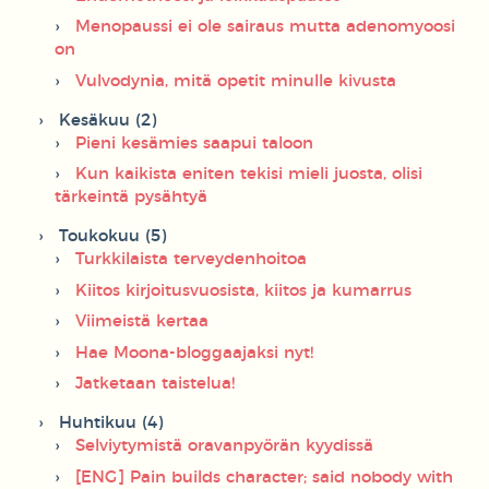
Menopaussi ei ole sairaus mutta adenomyoosi
on
Vulvodynia, mitä opetit minulle kivusta
Kesäkuu (2)
Pieni kesämies saapui taloon
Kun kaikista eniten tekisi mieli juosta, olisi
tärkeintä pysähtyä
Toukokuu (5)
Turkkilaista terveydenhoitoa
Kiitos kirjoitusvuosista, kiitos ja kumarrus
Viimeistä kertaa
Hae Moona-bloggaajaksi nyt!
Jatketaan taistelua!
Huhtikuu (4)
Selviytymistä oravanpyörän kyydissä
[ENG] Pain builds character; said nobody with