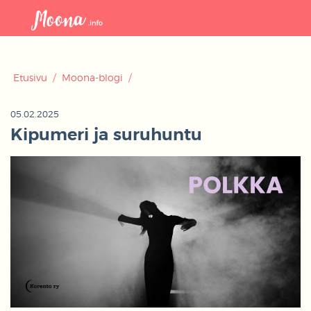
Avaa
navigaat
Etusivu
/
Moona-blogi
/
05.02.2025
Kipumeri ja suruhuntu