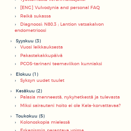
[ENG] Vulvodynia and personal FAQ
Reikä sukassa
Diagnoosi: N80.3 ; Lantion vatsakalvon
endometrioosi
Syyskuu (3)
Vuosi leikkauksesta
Pakastekakkupäivä
PCOS-tarinani teemaviikon kunniaksi
Elokuu (1)
Syksyn uudet tuulet
Kesäkuu (2)
Palasia menneestä, nykyhetkestä ja tulevasta
Miksi sairauteni hoito ei ole Kela-korvattavaa?
Toukokuu (5)
Kolonoskopia mielessä
Eskapismin parantava voima