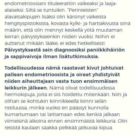
endometrioosiani tituleerattiin vaikeaksi ja laaja-
alaiseksi. Siltä se tuntuikin. “Perinteisten”
alavatsakipujen lisäksi olin kärsinyt vaikeista
hengityspistoksista, kovasta kylki- ja hartiakivusta siinä
määrin, että olin mennyt keskellä yötä muutaman
kerran päivystykseenkin niiden vuoksi. Niihin ei
auttanut mikään lääke, ei edes hetkellisesti.
Päivystyksestä sain diagnoosiksi paniikkihäiriön
ja sappivaivoja ilman lisätutkimuksia.
Todellisuudessa nämä raastavat kivut johtuivat
pallean endometrioosista ja oireet yhdistyivät
niiden aiheuttajaan vasta tuon ensimmäisen
leikkurin jälkeen.
Nämä olivat todellisuudessa
hermokipuja, joita ei siis hoidettu mitenkään. Niin ja
olihan se kohtukin kiinnikkeellä kiinni selän
ristiluussa, minkä vuoksi en päässyt kunnolla
kumartumaan tai laittamaan edes kenkiä jalkaan
viimeisinä aikoina ennen ensimmäistä leikkuria. Olin
reisistä kaulaan saakka pelkkää jatkuvaa kipua.