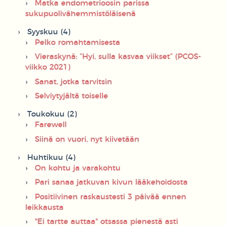
Matka endometrioosin parissa
sukupuolivähemmistöläisenä
Syyskuu (4)
Pelko romahtamisesta
Vieraskynä: ”Hyi, sulla kasvaa viikset” (PCOS-
viikko 2021)
Sanat, jotka tarvitsin
Selviytyjältä toiselle
Toukokuu (2)
Farewell
Siinä on vuori, nyt kiivetään
Huhtikuu (4)
On kohtu ja varakohtu
Pari sanaa jatkuvan kivun lääkehoidosta
Positiivinen raskaustesti 3 päivää ennen
leikkausta
"Ei tartte auttaa" otsassa pienestä asti