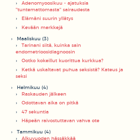
Adenomyoosikuu - ajatuksia
''tuntemattomasta'' sairaudesta
Elämäni suurin yllätys
Kevään merkkejä
Maaliskuu (3)
Tarinani siitä, kuinka sain
endometrioosidiagnoosin
Ootko kokeillut kuorittua kurkkua?
Ketkä uskaltavat puhua seksistä? Kateus ja
seksi
Helmikuu (4)
Raskauden jälkeen
Odottavan aika on pitkä
47 sekuntia
Häpeän raivostuttavan vahva ote
Tammikuu (4)
Alkuvuoden hässäkkää