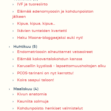
IVF ja tuoresiirto
Elämää adenomyoosin ja kohdunpoiston
jälkeen
Kipua, kipua, kipua...
Ikävien tunteiden kvartetti
Haku Moona-bloggaajaksi auki nyt!
Huhtikuu (5)
Endometrioosin aiheuttamat vatsaoireet
Elämää kokovartalokohdun kanssa
Karusellin kyydissä - lapsettomuushoitojen alku
PCOS-tarinani on nyt kerrottu!
Koira saapui taloon!
Maaliskuu (4)
Kivun anatomia
Kauniita solmuja
Kohdunpoisto: henkiset valmistelut