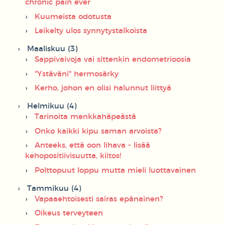
chronic pain ever
Kuumeista odotusta
Leikelty ulos synnytystalkoista
Maaliskuu (3)
Sappivaivoja vai sittenkin endometrioosia
"Ystäväni" hermosärky
Kerho, johon en olisi halunnut liittyä
Helmikuu (4)
Tarinoita menkkahäpeästä
Onko kaikki kipu saman arvoista?
Anteeks, että oon lihava - lisää
kehopositiivisuutta, kiitos!
Polttopuut loppu mutta mieli luottavainen
Tammikuu (4)
Vapaaehtoisesti sairas epänainen?
Oikeus terveyteen