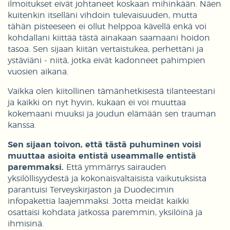
ilmoitukset eivät johtaneet koskaan mihinkään. Näen
kuitenkin itselläni vihdoin tulevaisuuden, mutta
tähän pisteeseen ei ollut helppoa kävellä enkä voi
kohdallani kiittää tästä ainakaan saamaani hoidon
tasoa. Sen sijaan kiitän vertaistukea, perhettäni ja
ystäviäni - niitä, jotka eivät kadonneet pahimpien
vuosien aikana.
Vaikka olen kiitollinen tämänhetkisestä tilanteestani
ja kaikki on nyt hyvin, kukaan ei voi muuttaa
kokemaani muuksi ja joudun elämään sen trauman
kanssa.
Sen sijaan toivon, että tästä puhuminen voisi
muuttaa asioita entistä useammalle entistä
paremmaksi.
Että ymmärrys sairauden
yksilöllisyydestä ja kokonaisvaltaisista vaikutuksista
parantuisi Terveyskirjaston ja Duodecimin
infopakettia laajemmaksi. Jotta meidät kaikki
osattaisi kohdata jatkossa paremmin, yksilöinä ja
ihmisinä.