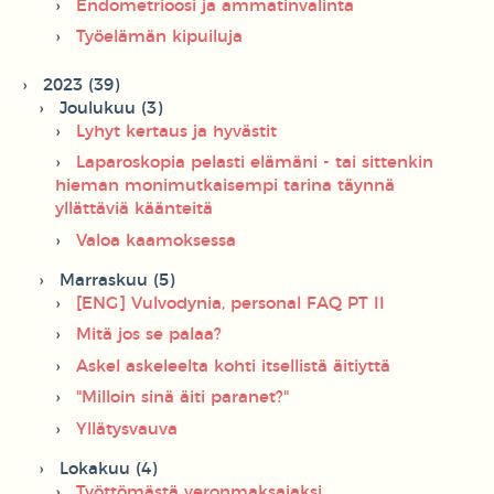
Endometrioosi ja ammatinvalinta
Työelämän kipuiluja
2023 (39)
Joulukuu (3)
Lyhyt kertaus ja hyvästit
Laparoskopia pelasti elämäni - tai sittenkin
hieman monimutkaisempi tarina täynnä
yllättäviä käänteitä
Valoa kaamoksessa
Marraskuu (5)
[ENG] Vulvodynia, personal FAQ PT II
Mitä jos se palaa?
Askel askeleelta kohti itsellistä äitiyttä
"Milloin sinä äiti paranet?"
Yllätysvauva
Lokakuu (4)
Työttömästä veronmaksajaksi