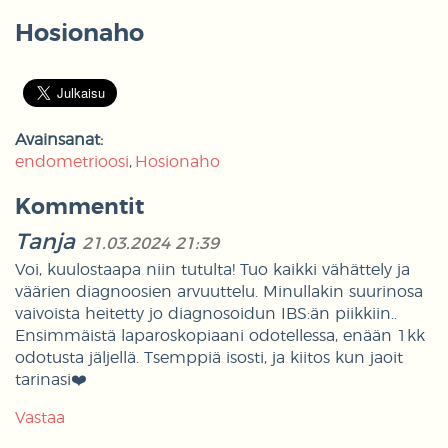
Hosionaho
Avainsanat:
endometrioosi
Hosionaho
Kommentit
Tanja
21.03.2024 21:39
Voi, kuulostaapa niin tutulta! Tuo kaikki vähättely ja
väärien diagnoosien arvuuttelu. Minullakin suurinosa
vaivoista heitetty jo diagnosoidun IBS:än piikkiin..
Ensimmäistä laparoskopiaani odotellessa, enään 1kk
odotusta jäljellä. Tsemppiä isosti, ja kiitos kun jaoit
tarinasi❤️
Vastaa