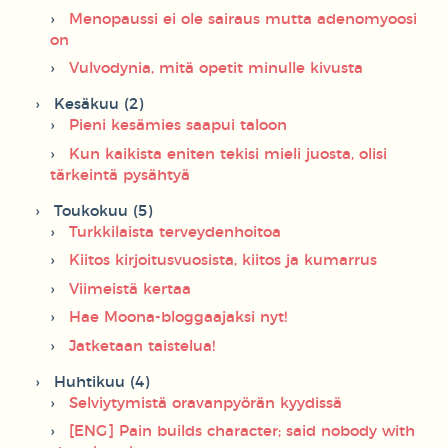
Menopaussi ei ole sairaus mutta adenomyoosi
on
Vulvodynia, mitä opetit minulle kivusta
Kesäkuu (2)
Pieni kesämies saapui taloon
Kun kaikista eniten tekisi mieli juosta, olisi
tärkeintä pysähtyä
Toukokuu (5)
Turkkilaista terveydenhoitoa
Kiitos kirjoitusvuosista, kiitos ja kumarrus
Viimeistä kertaa
Hae Moona-bloggaajaksi nyt!
Jatketaan taistelua!
Huhtikuu (4)
Selviytymistä oravanpyörän kyydissä
[ENG] Pain builds character; said nobody with