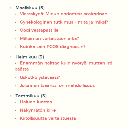
Maaliskuu (5)
Vieraskynä: Minun endometrioositarinani
Gynekologinen tutkimus – mitä ja miksi?
Oodi vessapassille
Milloin on vertaistuen aika?
Kuinka sain PCOS diagnoosin?
Helmikuu (3)
Enemmän haittaa kuin hyötyä, mutten irti
päästä
Uskotko ystävääsi?
Jokainen tsäänssi on mahdollisuus
Tammikuu (3)
Haluan luottaa
Näkymätön kiire
Kiitollisuutta vertaistuesta