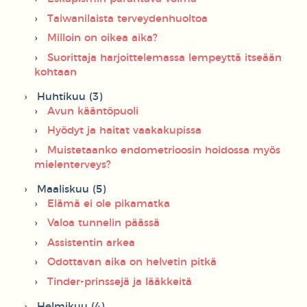
Taiwanilaista terveydenhuoltoa
Milloin on oikea aika?
Suorittaja harjoittelemassa lempeyttä itseään
kohtaan
Huhtikuu (3)
Avun kääntöpuoli
Hyödyt ja haitat vaakakupissa
Muistetaanko endometrioosin hoidossa myös
mielenterveys?
Maaliskuu (5)
Elämä ei ole pikamatka
Valoa tunnelin päässä
Assistentin arkea
Odottavan aika on helvetin pitkä
Tinder-prinssejä ja lääkkeitä
Helmikuu (4)