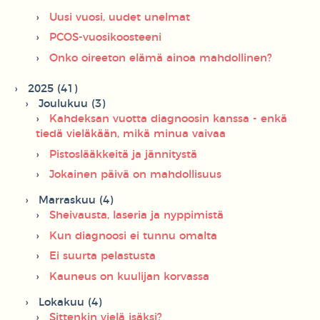
Uusi vuosi, uudet unelmat
PCOS-vuosikoosteeni
Onko oireeton elämä ainoa mahdollinen?
2025 (41)
Joulukuu (3)
Kahdeksan vuotta diagnoosin kanssa - enkä
tiedä vieläkään, mikä minua vaivaa
Pistoslääkkeitä ja jännitystä
Jokainen päivä on mahdollisuus
Marraskuu (4)
Sheivausta, laseria ja nyppimistä
Kun diagnoosi ei tunnu omalta
Ei suurta pelastusta
Kauneus on kuulijan korvassa
Lokakuu (4)
Sittenkin vielä isäksi?