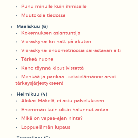
Puhu minulle kuin ihmiselle
Muutoksia tiedossa
Maaliskuu (6)
Kokemuksen asiantuntija
Vieraskynä: En natt på akuten
Vieraskynä: endometrioosia sairastavan äiti
Tärkeä huone
Keho täynnä kiputiivistettä
Menkää ja pankaa ...seksielämänne arvot
tärkeysjärjestykseen!
Helmikuu (4)
Alokas Mäkelä, ei astu palvelukseen
Enemmän kuin olisin halunnut antaa
Mikä on vapaa-ajan hinta?
Loppuelämän lupaus