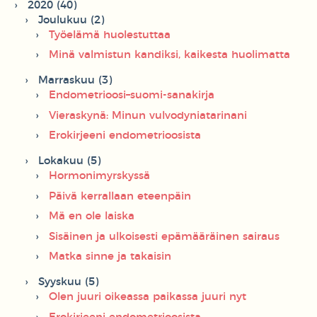
2020 (40)
Joulukuu (2)
Työelämä huolestuttaa
Minä valmistun kandiksi, kaikesta huolimatta
Marraskuu (3)
Endometrioosi–suomi-sanakirja
Vieraskynä: Minun vulvodyniatarinani
Erokirjeeni endometrioosista
Lokakuu (5)
Hormonimyrskyssä
Päivä kerrallaan eteenpäin
Mä en ole laiska
Sisäinen ja ulkoisesti epämääräinen sairaus
Matka sinne ja takaisin
Syyskuu (5)
Olen juuri oikeassa paikassa juuri nyt