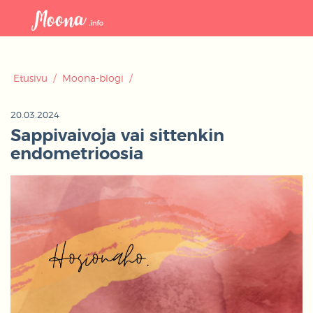
Avaa
navigaat
Etusivu
/
Moona-blogi
/
20.03.2024
Sappivaivoja vai sittenkin
endometrioosia