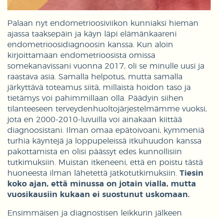
Palaan nyt endometrioosiviikon kunniaksi hieman
ajassa taaksepäin ja käyn läpi elämänkaareni
endometrioosidiagnoosin kanssa. Kun aloin
kirjoittamaan endometrioosista omissa
somekanavissani vuonna 2017, oli se minulle uusi ja
raastava asia. Samalla helpotus, mutta samalla
järkyttävä toteamus siitä, millaista hoidon taso ja
tietämys voi pahimmillaan olla. Päädyin siihen
tilanteeseen terveydenhuoltojärjestelmämme vuoksi,
jota en 2000-2010-luvuilla voi ainakaan kiittää
diagnoosistani. Ilman omaa epätoivoani, kymmeniä
turhia käyntejä ja loppupeleissä itkuhuudon kanssa
pakottamista en olisi päässyt edes kunnollisiin
tutkimuksiin. Muistan itkeneeni, että en poistu tästä
huoneesta ilman lähetettä jatkotutkimuksiin.
Tiesin
koko ajan, että minussa on jotain vialla, mutta
vuosikausiin kukaan ei suostunut uskomaan.
Ensimmäisen ja diagnostisen leikkurin jälkeen