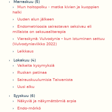
Marraskuu (5)
Mun hoitopolku - matka kivien ja kuoppien
halki
Uuden alun jälkeen
Endometrioosia sairastavan seksivau eli
millaista on seksuaaliterapia
Vieraskynä: Vulvodynia – kun istuminen sattuu
(Vulvodyniaviikko 2022)
Leikkaus
Lokakuu (4)
Vaikeita kysymyksiä
Ruskan patinaa
Sairauskuulumisia Taiwanista
Uusi alku
Syyskuu (6)
Näkyviä ja näkymättömiä arpia
Endo-mörkö