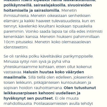
Maksoin itseni kipeäksi näillä lääketestailuilla,
polikäynneillä, sairaalajaksoilla, sivuoireiden
hoitamisella ja sairaslomilla.
Menetin
ihmissuhteita. Menetin oikeastaan senhetkisen
elämäni ja kaikki haaveet tulevaisuudesta, kun en
tiennyt, kävelenkö kivuiltani koskaan tipuaskelia
paremmin. Voinko saada lapsia tai olla edes intiimisti
kenenkään kanssa. Menetin hiukseni pahimmillaan
10cm pituiseksi. Menetin koko olemassaolevan
identiteettini.
Se oli rankka polku käveltäväksi parikymppiselle.
Minussa syttyi niin syvä ja pyhä viha
yhteiskuntaamme kohtaan, etten ollut kokenut
vastaavaa.
Halusin huutaa koko vääryden
maailmalle.
Sillä tiellä olen edelleen, jokseenkin
toisen leikkurin, pitkäjänteisen kuntoutuksen ja
sopivan hoidon rauhoittamana.
Olen tutustunut
leikkausarpiseen kehooni uudelleen ja
hyväksynyt sen puutteet.
Ei ole muuta
mahdollisuutta. Potilasasiamiesten avulla tehdyt