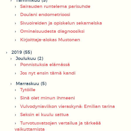
Tammikuu (5)
Sairauden runtelema parisuhde
Doulani endometrioosi
Sivuoireiden ja opiskelun sekamelska
Ominaisuudesta diagnoosiksi
Kirjoittaja-alokas Mustonen
2019 (55)
Joulukuu (2)
Ponnistuksia elämässä
Jos nyt ensin tämä kandi
Marraskuu (5)
Tytöille
Sinä olet minun ihmeeni
Vulvodyniaviikon vieraskynä: Emilian tarina
Seksin ei kuulu sattua
Turvotusvatsojen vertailua ja tärkeää
vaikuttamista