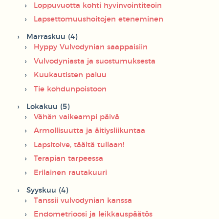
Loppuvuotta kohti hyvinvointiteoin
Lapsettomuushoitojen eteneminen
Marraskuu (4)
Hyppy Vulvodynian saappaisiin
Vulvodyniasta ja suostumuksesta
Kuukautisten paluu
Tie kohdunpoistoon
Lokakuu (5)
Vähän vaikeampi päivä
Armollisuutta ja äitiysliikuntaa
Lapsitoive, täältä tullaan!
Terapian tarpeessa
Erilainen rautakuuri
Syyskuu (4)
Tanssii vulvodynian kanssa
Endometrioosi ja leikkauspäätös