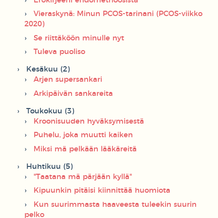
Erokirjeeni endometrioosista
Vieraskynä: Minun PCOS-tarinani (PCOS-viikko
2020)
Se riittäköön minulle nyt
Tuleva puoliso
Kesäkuu (2)
Arjen supersankari
Arkipäivän sankareita
Toukokuu (3)
Kroonisuuden hyväksymisestä
Puhelu, joka muutti kaiken
Miksi mä pelkään lääkäreitä
Huhtikuu (5)
"Taatana mä pärjään kyllä"
Kipuunkin pitäisi kiinnittää huomiota
Kun suurimmasta haaveesta tuleekin suurin
pelko