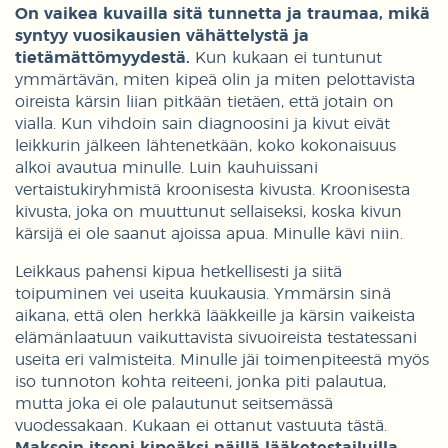
On vaikea kuvailla sitä tunnetta ja traumaa, mikä
syntyy vuosikausien vähättelystä ja
tietämättömyydestä.
Kun kukaan ei tuntunut
ymmärtävän, miten kipeä olin ja miten pelottavista
oireista kärsin liian pitkään tietäen, että jotain on
vialla. Kun vihdoin sain diagnoosini ja kivut eivät
leikkurin jälkeen lähtenetkään, koko kokonaisuus
alkoi avautua minulle. Luin kauhuissani
vertaistukiryhmistä kroonisesta kivusta. Kroonisesta
kivusta, joka on muuttunut sellaiseksi, koska kivun
kärsijä ei ole saanut ajoissa apua. Minulle kävi niin.
Leikkaus pahensi kipua hetkellisesti ja siitä
toipuminen vei useita kuukausia. Ymmärsin sinä
aikana, että olen herkkä lääkkeille ja kärsin vaikeista
elämänlaatuun vaikuttavista sivuoireista testatessani
useita eri valmisteita. Minulle jäi toimenpiteestä myös
iso tunnoton kohta reiteeni, jonka piti palautua,
mutta joka ei ole palautunut seitsemässä
vuodessakaan. Kukaan ei ottanut vastuuta tästä.