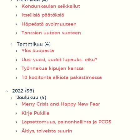
Kohdunkaulan seikkailut
Itsellisiä päätöksiä
Häpeästä avoimuuteen
Tanssien uuteen vuoteen
Tammikuu (4)
Ylös kuopasta
Uusi vuosi, uudet lupauks.. eiku?
Työnhakua kipujen kanssa
10 koditonta alkiota pakastimessa
2022 (36)
Joulukuu (4)
Merry Crisis and Happy New Fear
Kirje Pukille
Lapsettomuus, painonhallinta ja PCOS
Äitiys, toiveista suurin