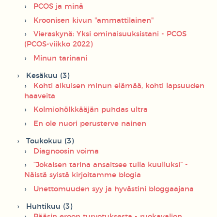
PCOS ja minä
Kroonisen kivun "ammattilainen"
Vieraskynä: Yksi ominaisuuksistani - PCOS
(PCOS-viikko 2022)
Minun tarinani
Kesäkuu (3)
Kohti aikuisen minun elämää, kohti lapsuuden
haaveita
Kolmiohölkkääjän puhdas ultra
En ole nuori perusterve nainen
Toukokuu (3)
Diagnoosin voima
“Jokaisen tarina ansaitsee tulla kuulluksi” -
Näistä syistä kirjoitamme blogia
Unettomuuden syy ja hyvästini bloggaajana
Huhtikuu (3)
Pääsin eroon turvotuksesta - ruokavalion